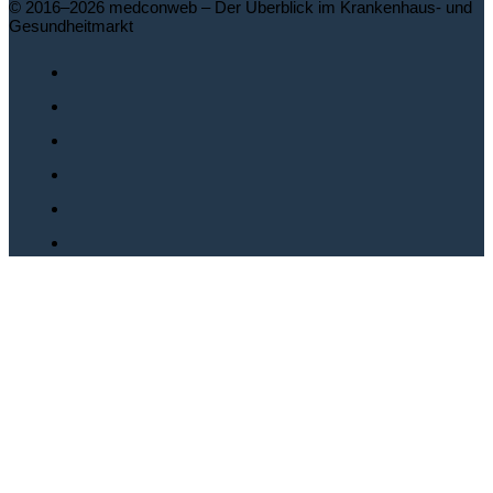
© 2016–2026 medconweb – Der Überblick im Krankenhaus- und
Gesundheitmarkt