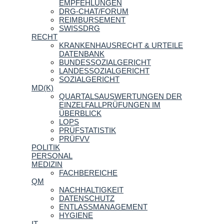
EMPFEHLUNGEN
DRG-CHAT/FORUM
REIMBURSEMENT
SWISSDRG
RECHT
KRANKENHAUSRECHT & URTEILE
DATENBANK
BUNDESSOZIALGERICHT
LANDESSOZIALGERICHT
SOZIALGERICHT
MD(K)
QUARTALSAUSWERTUNGEN DER
EINZELFALLPRÜFUNGEN IM
ÜBERBLICK
LOPS
PRÜFSTATISTIK
PRÜFVV
POLITIK
PERSONAL
MEDIZIN
FACHBEREICHE
QM
NACHHALTIGKEIT
DATENSCHUTZ
ENTLASSMANAGEMENT
HYGIENE
IT