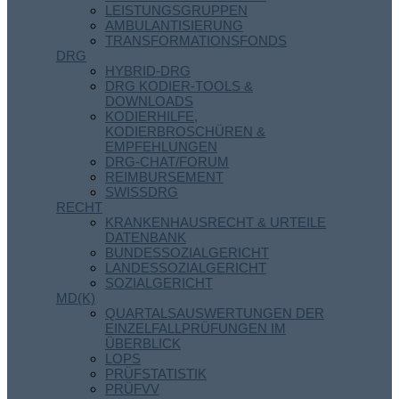
LEISTUNGSGRUPPEN
AMBULANTISIERUNG
TRANSFORMATIONSFONDS
DRG
HYBRID-DRG
DRG KODIER-TOOLS &
DOWNLOADS
KODIERHILFE,
KODIERBROSCHÜREN &
EMPFEHLUNGEN
DRG-CHAT/FORUM
REIMBURSEMENT
SWISSDRG
RECHT
KRANKENHAUSRECHT & URTEILE
DATENBANK
BUNDESSOZIALGERICHT
LANDESSOZIALGERICHT
SOZIALGERICHT
MD(K)
QUARTALSAUSWERTUNGEN DER
EINZELFALLPRÜFUNGEN IM
ÜBERBLICK
LOPS
PRÜFSTATISTIK
PRÜFVV