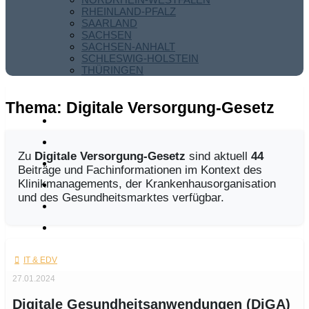
RHEINLAND-PFALZ
SAARLAND
SACHSEN
SACHSEN-ANHALT
SCHLESWIG-HOLSTEIN
THÜRINGEN
Thema:
Digitale Versorgung-Gesetz
Zu
Digitale Versorgung-Gesetz
sind aktuell
44
Beiträge und Fachinformationen im Kontext des
Klinikmanagements, der Krankenhausorganisation
und des Gesundheitsmarktes verfügbar.
IT & EDV
27.01.2024
Digitale Gesundheitsanwendungen (DiGA)