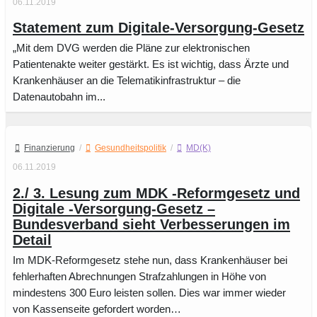
06.11.2019
State­ment zum Digi­tale-Versor­gung-Gesetz
„Mit dem DVG werden die Pläne zur elektronischen
Patientenakte weiter gestärkt. Es ist wichtig, dass Ärzte und
Krankenhäuser an die Telematikinfrastruktur – die
Datenautobahn im...
Finanzierung
/
Gesundheitspolitik
/
MD(K)
06.11.2019
2./ 3. Lesung zum MDK -Reformgesetz und
Digitale -Versorgung-Gesetz –
Bundesverband sieht Verbesserungen im
Detail
Im MDK-Reformgesetz stehe nun, dass Krankenhäuser bei
fehlerhaften Abrechnungen Strafzahlungen in Höhe von
mindestens 300 Euro leisten sollen. Dies war immer wieder
von Kassenseite gefordert worden…