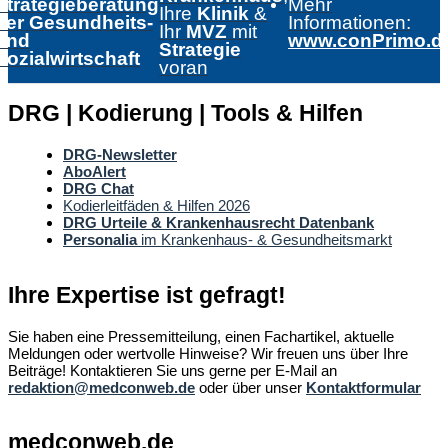
Strategieberatung
Mehr
Ihre
Klinik
&
der Gesundheits-
Informationen:
Ihr
MVZ
mit
und
www.conPrimo.d
Strategie
Sozialwirtschaft
voran
DRG | Kodierung | Tools & Hilfen
DRG-Newsletter
AboAlert
DRG Chat
Kodierleitfäden & Hilfen 2026
DRG Urteile & Krankenhausrecht Datenbank
Personalia
im Krankenhaus- & Gesundheitsmarkt
Ihre Expertise ist gefragt!
Sie haben eine Pressemitteilung, einen Fachartikel, aktuelle
Meldungen oder wertvolle Hinweise? Wir freuen uns über Ihre
Beiträge! Kontaktieren Sie uns gerne per E-Mail an
redaktion@medconweb.de
oder über unser
Kontaktformular
medconweb.de