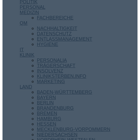
POLITIK
PERSONAL
MEDIZIN
FACHBEREICHE
QM
NACHHALTIGKEIT
DATENSCHUTZ
ENTLASSMANAGEMENT
HYGIENE
IT
KLINIK
PERSONALIA
TRÄGERSCHAFT
INSOLVENZ
KLINIKSTERBEN.INFO
MARKETING
LAND
BADEN-WÜRTTEMBERG
BAYERN
BERLIN
BRANDENBURG
BREMEN
HAMBURG
HESSEN
MECKLENBURG-VORPOMMERN
NIEDERSACHSEN
NORDRHEIN-WESTFALEN