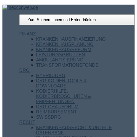
FINANZ
KRANKENHAUSFINANZIERUNG
KRANKENHAUSPLANUNG
KRANKENHAUSREFORM
LEISTUNGSGRUPPEN
AMBULANTISIERUNG
TRANSFORMATIONSFONDS
DRG
HYBRID-DRG
DRG KODIER-TOOLS &
DOWNLOADS
KODIERHILFE,
KODIERBROSCHÜREN &
EMPFEHLUNGEN
DRG-CHAT/FORUM
REIMBURSEMENT
SWISSDRG
RECHT
KRANKENHAUSRECHT & URTEILE
DATENBANK