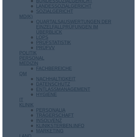
BUNDESSOZIALGERICHT
LANDESSOZIALGERICHT
SOZIALGERICHT
MD(K)
QUARTALSAUSWERTUNGEN DER
EINZELFALLPRÜFUNGEN IM
ÜBERBLICK
LOPS
PRÜFSTATISTIK
PRÜFVV
POLITIK
PERSONAL
MEDIZIN
FACHBEREICHE
QM
NACHHALTIGKEIT
DATENSCHUTZ
ENTLASSMANAGEMENT
HYGIENE
IT
KLINIK
PERSONALIA
TRÄGERSCHAFT
INSOLVENZ
KLINIKSTERBEN.INFO
MARKETING
LAND