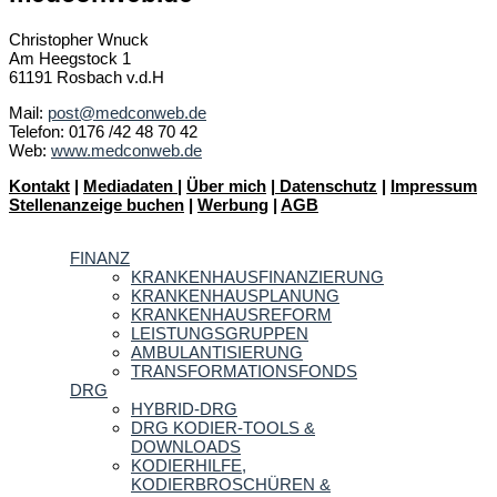
Christopher Wnuck
Am Heegstock 1
61191 Rosbach v.d.H
Mail:
post@medconweb.de
Telefon: 0176 /42 48 70 42
Web:
www.medconweb.de
Kontakt
|
Mediadaten
|
Über mich
|
Datenschutz
|
Impressum
Stellenanzeige buchen
|
Werbung
|
AGB
FINANZ
KRANKENHAUSFINANZIERUNG
KRANKENHAUSPLANUNG
KRANKENHAUSREFORM
LEISTUNGSGRUPPEN
AMBULANTISIERUNG
TRANSFORMATIONSFONDS
DRG
HYBRID-DRG
DRG KODIER-TOOLS &
DOWNLOADS
KODIERHILFE,
KODIERBROSCHÜREN &