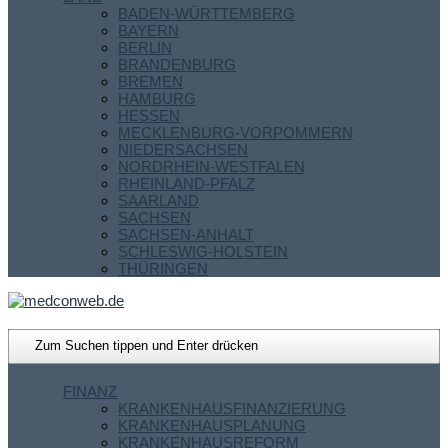
BADEN-WÜRTTEMBERG
BAYERN
BERLIN
BRANDENBURG
BREMEN
HAMBURG
HESSEN
MECKLENBURG-VORPOMMERN
NIEDERSACHSEN
NORDRHEIN-WESTFALEN
RHEINLAND-PFALZ
SAARLAND
SACHSEN
SACHSEN-ANHALT
SCHLESWIG-HOLSTEIN
THÜRINGEN
FINANZ
KRANKENHAUSFINANZIERUNG
KRANKENHAUSPLANUNG
KRANKENHAUSREFORM