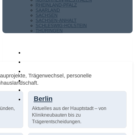
RHEINLAND-PFALZ
SAARLAND
SACHSEN
SACHSEN-ANHALT
SCHLESWIG-HOLSTEIN
THÜRINGEN
auprojekte, Trägerwechsel, personelle
hauslandschaft.
Berlin
bünden,
Aktuelles aus der Hauptstadt – von
Klinikneubauten bis zu
Trägerentscheidungen.