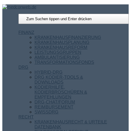
FINANZ
KRANKENHAUSFINANZIERUNG
KRANKENHAUSPLANUNG
KRANKENHAUSREFORM
LEISTUNGSGRUPPEN
AMBULANTISIERUNG
TRANSFORMATIONSFONDS
DRG
HYBRID-DRG
DRG KODIER-TOOLS &
DOWNLOADS
KODIERHILFE,
KODIERBROSCHÜREN &
EMPFEHLUNGEN
DRG-CHAT/FORUM
REIMBURSEMENT
SWISSDRG
RECHT
KRANKENHAUSRECHT & URTEILE
DATENBANK