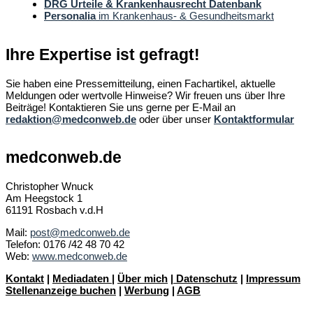
DRG Urteile & Krankenhausrecht Datenbank
Personalia
im Krankenhaus- & Gesundheitsmarkt
Ihre Expertise ist gefragt!
Sie haben eine Pressemitteilung, einen Fachartikel, aktuelle
Meldungen oder wertvolle Hinweise? Wir freuen uns über Ihre
Beiträge! Kontaktieren Sie uns gerne per E-Mail an
redaktion@medconweb.de
oder über unser
Kontaktformular
medconweb.de
Christopher Wnuck
Am Heegstock 1
61191 Rosbach v.d.H
Mail:
post@medconweb.de
Telefon: 0176 /42 48 70 42
Web:
www.medconweb.de
Kontakt
|
Mediadaten
|
Über mich
|
Datenschutz
|
Impressum
Stellenanzeige buchen
|
Werbung
|
AGB