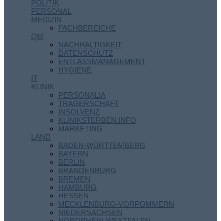
POLITIK
PERSONAL
MEDIZIN
FACHBEREICHE
QM
NACHHALTIGKEIT
DATENSCHUTZ
ENTLASSMANAGEMENT
HYGIENE
IT
KLINIK
PERSONALIA
TRÄGERSCHAFT
INSOLVENZ
KLINIKSTERBEN.INFO
MARKETING
LAND
BADEN-WÜRTTEMBERG
BAYERN
BERLIN
BRANDENBURG
BREMEN
HAMBURG
HESSEN
MECKLENBURG-VORPOMMERN
NIEDERSACHSEN
NORDRHEIN-WESTFALEN