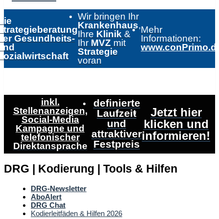
Wir bringen Ihr
Die
Krankenhaus
,
Strategieberatung
Mehr
Ihre
Klinik
&
der Gesundheits-
Informationen:
Ihr
MVZ
mit
und
www.conPrimo.d
Strategie
Sozialwirtschaft
voran
inkl.
definierte
Stellenanzeigen,
Jetzt hier
Laufzeit
Social-Media
klicken und
und
Kampagne und
attraktiver
informieren!
telefonischer
Festpreis
Direktansprache
DRG | Kodierung | Tools & Hilfen
DRG-Newsletter
AboAlert
DRG Chat
Kodierleitfäden & Hilfen 2026