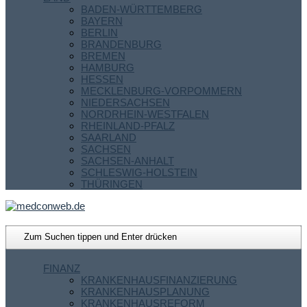
BADEN-WÜRTTEMBERG
BAYERN
BERLIN
BRANDENBURG
BREMEN
HAMBURG
HESSEN
MECKLENBURG-VORPOMMERN
NIEDERSACHSEN
NORDRHEIN-WESTFALEN
RHEINLAND-PFALZ
SAARLAND
SACHSEN
SACHSEN-ANHALT
SCHLESWIG-HOLSTEIN
THÜRINGEN
FINANZ
KRANKENHAUSFINANZIERUNG
KRANKENHAUSPLANUNG
KRANKENHAUSREFORM