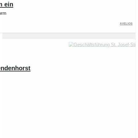
m ein
form
Avelios
endenhorst