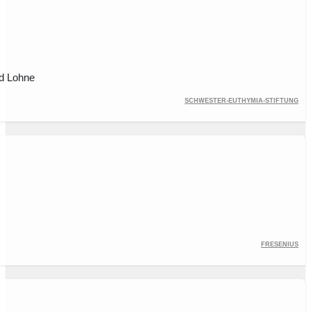
nd Lohne
Schwester-Euthymia-Stiftung
Fresenius