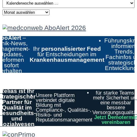
boAlert
–
Führungskrä
linik-News,
informiert:
nagement-
Ihr
personalisierter Feed
Trends,
Updates,
für Entscheidungen im
Fachinfos 
Reformen
Krankenhausmanagement
strategisc
sofort
Entwicklun
erhalten
Relias ist Ihr
für starke Teams,
Unsere Plattform
strategischer
mehr Sicherheit un
verbindet digitale
Partner für
eine messbar
Bildung mit
Qualität im
bessere
Compliance-, Qualitäts-,
Versorgungsqualität
Gesundheits-
Risiko- und
Jetzt Demotermi
und
Reputationsmanagement
vereinbaren
Sozialwesen