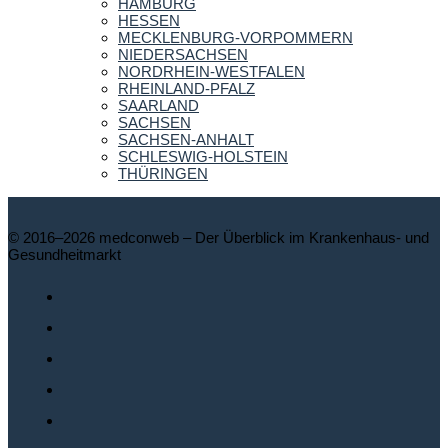
HAMBURG
HESSEN
MECKLENBURG-VORPOMMERN
NIEDERSACHSEN
NORDRHEIN-WESTFALEN
RHEINLAND-PFALZ
SAARLAND
SACHSEN
SACHSEN-ANHALT
SCHLESWIG-HOLSTEIN
THÜRINGEN
© 2016–2026 medconweb – Der Überblick im Krankenhaus- und
Gesundheitmarkt