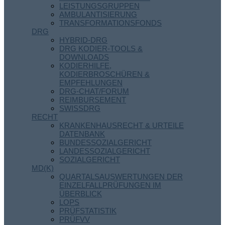
LEISTUNGSGRUPPEN
AMBULANTISIERUNG
TRANSFORMATIONSFONDS
DRG
HYBRID-DRG
DRG KODIER-TOOLS &
DOWNLOADS
KODIERHILFE,
KODIERBROSCHÜREN &
EMPFEHLUNGEN
DRG-CHAT/FORUM
REIMBURSEMENT
SWISSDRG
RECHT
KRANKENHAUSRECHT & URTEILE
DATENBANK
BUNDESSOZIALGERICHT
LANDESSOZIALGERICHT
SOZIALGERICHT
MD(K)
QUARTALSAUSWERTUNGEN DER
EINZELFALLPRÜFUNGEN IM
ÜBERBLICK
LOPS
PRÜFSTATISTIK
PRÜFVV