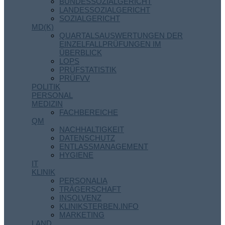
BUNDESSOZIALGERICHT
LANDESSOZIALGERICHT
SOZIALGERICHT
MD(K)
QUARTALSAUSWERTUNGEN DER
EINZELFALLPRÜFUNGEN IM
ÜBERBLICK
LOPS
PRÜFSTATISTIK
PRÜFVV
POLITIK
PERSONAL
MEDIZIN
FACHBEREICHE
QM
NACHHALTIGKEIT
DATENSCHUTZ
ENTLASSMANAGEMENT
HYGIENE
IT
KLINIK
PERSONALIA
TRÄGERSCHAFT
INSOLVENZ
KLINIKSTERBEN.INFO
MARKETING
LAND