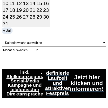
10
11
12
13
14
15
16
17
18
19
20
21
22
23
24
25
26
27
28
29
30
31
« Juli
inkl.
definierte
Stellenanzeigen,
Jetzt hier
Laufzeit
Social-Media
klicken und
und
Kampagne und
attraktiver
informieren!
telefonischer
Festpreis
Direktansprache