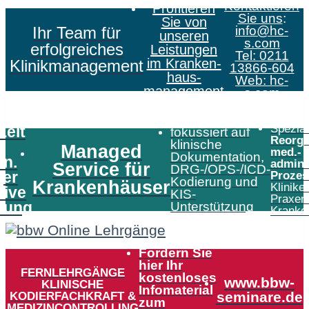
Kontaktieren
Profitieren
Sie uns
:
Sie von
Ihr Team für
info@hc-
unseren
s.com
erfolgreiches
Leistungen
Tel: 0211
im Kranken­
Klinikmanagement
13866-604
haus­
Web:
hc-
management
s.com
Speziali
Zeit
fokussiert auf
Reorga
klinische
Managed
med.-
Dokumentation,
in.
admini
Service für
DRG-/OPS-/ICD-
er
Prozes
Kodierung und
Krankenhäuser
Klinike
tive
KIS-
Praxen
tung
Unterstützung
Kranke
Fordern Sie
hier Ihr
FERNLEHRGÄNGE
kostenloses
www.bbw-
KLINISCHE
Infomaterial
KODIERFACHKRAFT &
seminare.de
zum
MEDIZINCONTROLLING