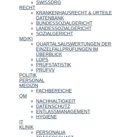
SWISSDRG
RECHT
KRANKENHAUSRECHT & URTEILE
DATENBANK
BUNDESSOZIALGERICHT
LANDESSOZIALGERICHT
SOZIALGERICHT
MD(K)
QUARTALSAUSWERTUNGEN DER
EINZELFALLPRÜFUNGEN IM
ÜBERBLICK
LOPS
PRÜFSTATISTIK
PRÜFVV
POLITIK
PERSONAL
MEDIZIN
FACHBEREICHE
QM
NACHHALTIGKEIT
DATENSCHUTZ
ENTLASSMANAGEMENT
HYGIENE
IT
KLINIK
PERSONALIA