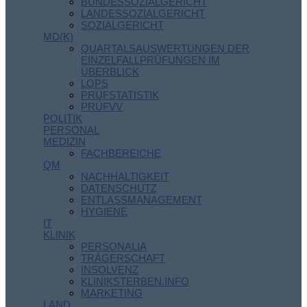
BUNDESSOZIALGERICHT
LANDESSOZIALGERICHT
SOZIALGERICHT
MD(K)
QUARTALSAUSWERTUNGEN DER
EINZELFALLPRÜFUNGEN IM
ÜBERBLICK
LOPS
PRÜFSTATISTIK
PRÜFVV
POLITIK
PERSONAL
MEDIZIN
FACHBEREICHE
QM
NACHHALTIGKEIT
DATENSCHUTZ
ENTLASSMANAGEMENT
HYGIENE
IT
KLINIK
PERSONALIA
TRÄGERSCHAFT
INSOLVENZ
KLINIKSTERBEN.INFO
MARKETING
LAND