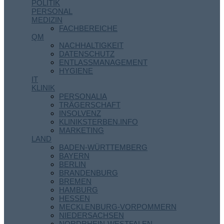
POLITIK
PERSONAL
MEDIZIN
FACHBEREICHE
QM
NACHHALTIGKEIT
DATENSCHUTZ
ENTLASSMANAGEMENT
HYGIENE
IT
KLINIK
PERSONALIA
TRÄGERSCHAFT
INSOLVENZ
KLINIKSTERBEN.INFO
MARKETING
LAND
BADEN-WÜRTTEMBERG
BAYERN
BERLIN
BRANDENBURG
BREMEN
HAMBURG
HESSEN
MECKLENBURG-VORPOMMERN
NIEDERSACHSEN
NORDRHEIN-WESTFALEN