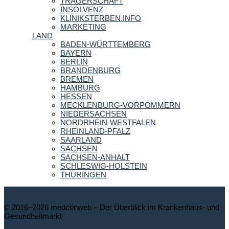
TRÄGERSCHAFT
INSOLVENZ
KLINIKSTERBEN.INFO
MARKETING
LAND
BADEN-WÜRTTEMBERG
BAYERN
BERLIN
BRANDENBURG
BREMEN
HAMBURG
HESSEN
MECKLENBURG-VORPOMMERN
NIEDERSACHSEN
NORDRHEIN-WESTFALEN
RHEINLAND-PFALZ
SAARLAND
SACHSEN
SACHSEN-ANHALT
SCHLESWIG-HOLSTEIN
THÜRINGEN
© 2016–2026 medconweb – Der Überblick im Krankenhaus- und
Gesundheitmarkt