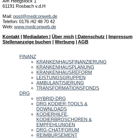
Am Heegstock 1
61191 Rosbach v.d.H
Mail:
post@medconweb.de
Telefon: 0176 /42 48 70 42
Web:
www.medconweb.de
Kontakt
|
Mediadaten
|
Über mich
|
Datenschutz
|
Impressum
Stellenanzeige buchen
|
Werbung
|
AGB
FINANZ
KRANKENHAUSFINANZIERUNG
KRANKENHAUSPLANUNG
KRANKENHAUSREFORM
LEISTUNGSGRUPPEN
AMBULANTISIERUNG
TRANSFORMATIONSFONDS
DRG
HYBRID-DRG
DRG KODIER-TOOLS &
DOWNLOADS
KODIERHILFE,
KODIERBROSCHÜREN &
EMPFEHLUNGEN
DRG-CHAT/FORUM
REIMBURSEMENT