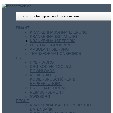
FINANZ
KRANKENHAUSFINANZIERUNG
KRANKENHAUSPLANUNG
KRANKENHAUSREFORM
LEISTUNGSGRUPPEN
AMBULANTISIERUNG
TRANSFORMATIONSFONDS
DRG
HYBRID-DRG
DRG KODIER-TOOLS &
DOWNLOADS
KODIERHILFE,
KODIERBROSCHÜREN &
EMPFEHLUNGEN
DRG-CHAT/FORUM
REIMBURSEMENT
SWISSDRG
RECHT
KRANKENHAUSRECHT & URTEILE
DATENBANK