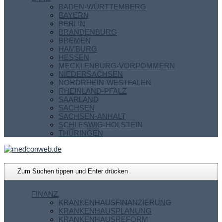
BADEN-WÜRTTEMBERG
BAYERN
BERLIN
BRANDENBURG
BREMEN
HAMBURG
HESSEN
MECKLENBURG-VORPOMMERN
NIEDERSACHSEN
NORDRHEIN-WESTFALEN
RHEINLAND-PFALZ
SAARLAND
SACHSEN
SACHSEN-ANHALT
SCHLESWIG-HOLSTEIN
THÜRINGEN
FINANZ
KRANKENHAUSFINANZIERUNG
KRANKENHAUSPLANUNG
KRANKENHAUSREFORM