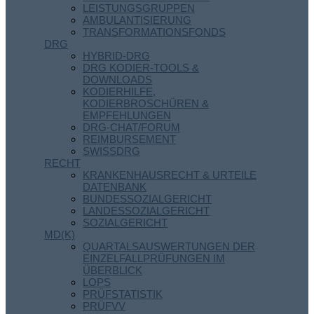
LEISTUNGSGRUPPEN
AMBULANTISIERUNG
TRANSFORMATIONSFONDS
DRG
HYBRID-DRG
DRG KODIER-TOOLS &
DOWNLOADS
KODIERHILFE,
KODIERBROSCHÜREN &
EMPFEHLUNGEN
DRG-CHAT/FORUM
REIMBURSEMENT
SWISSDRG
RECHT
KRANKENHAUSRECHT & URTEILE
DATENBANK
BUNDESSOZIALGERICHT
LANDESSOZIALGERICHT
SOZIALGERICHT
MD(K)
QUARTALSAUSWERTUNGEN DER
EINZELFALLPRÜFUNGEN IM
ÜBERBLICK
LOPS
PRÜFSTATISTIK
PRÜFVV