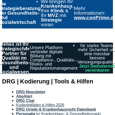
Wir bringen Ihr
Die
Krankenhaus
,
Strategieberatung
Mehr
Ihre
Klinik
&
der Gesundheits-
Informationen:
Ihr
MVZ
mit
und
www.conPrimo.d
Strategie
Sozialwirtschaft
voran
Relias ist Ihr
für starke Teams,
Unsere Plattform
strategischer
mehr Sicherheit un
verbindet digitale
Partner für
eine messbar
Bildung mit
Qualität im
bessere
Compliance-, Qualitäts-,
Versorgungsqualität
Gesundheits-
Risiko- und
Jetzt Demotermi
und
Reputationsmanagement
vereinbaren
Sozialwesen
DRG | Kodierung | Tools & Hilfen
DRG-Newsletter
AboAlert
DRG Chat
Kodierleitfäden & Hilfen 2026
DRG Urteile & Krankenhausrecht Datenbank
Personalia
im Krankenhaus- & Gesundheitsmarkt