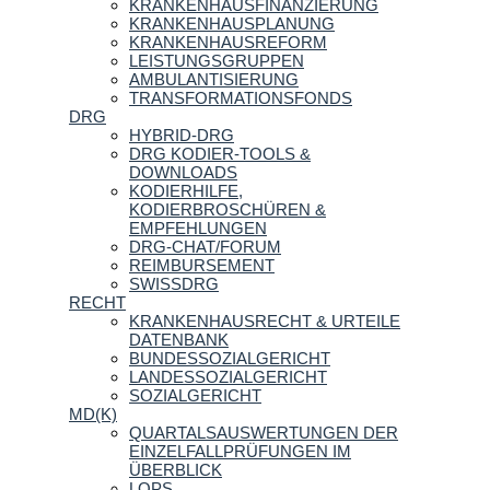
KRANKENHAUSFINANZIERUNG
KRANKENHAUSPLANUNG
KRANKENHAUSREFORM
LEISTUNGSGRUPPEN
AMBULANTISIERUNG
TRANSFORMATIONSFONDS
DRG
HYBRID-DRG
DRG KODIER-TOOLS &
DOWNLOADS
KODIERHILFE,
KODIERBROSCHÜREN &
EMPFEHLUNGEN
DRG-CHAT/FORUM
REIMBURSEMENT
SWISSDRG
RECHT
KRANKENHAUSRECHT & URTEILE
DATENBANK
BUNDESSOZIALGERICHT
LANDESSOZIALGERICHT
SOZIALGERICHT
MD(K)
QUARTALSAUSWERTUNGEN DER
EINZELFALLPRÜFUNGEN IM
ÜBERBLICK
LOPS