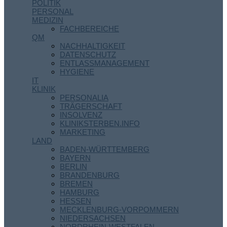
POLITIK
PERSONAL
MEDIZIN
FACHBEREICHE
QM
NACHHALTIGKEIT
DATENSCHUTZ
ENTLASSMANAGEMENT
HYGIENE
IT
KLINIK
PERSONALIA
TRÄGERSCHAFT
INSOLVENZ
KLINIKSTERBEN.INFO
MARKETING
LAND
BADEN-WÜRTTEMBERG
BAYERN
BERLIN
BRANDENBURG
BREMEN
HAMBURG
HESSEN
MECKLENBURG-VORPOMMERN
NIEDERSACHSEN
NORDRHEIN-WESTFALEN