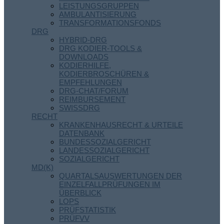
LEISTUNGSGRUPPEN
AMBULANTISIERUNG
TRANSFORMATIONSFONDS
DRG
HYBRID-DRG
DRG KODIER-TOOLS &
DOWNLOADS
KODIERHILFE,
KODIERBROSCHÜREN &
EMPFEHLUNGEN
DRG-CHAT/FORUM
REIMBURSEMENT
SWISSDRG
RECHT
KRANKENHAUSRECHT & URTEILE
DATENBANK
BUNDESSOZIALGERICHT
LANDESSOZIALGERICHT
SOZIALGERICHT
MD(K)
QUARTALSAUSWERTUNGEN DER
EINZELFALLPRÜFUNGEN IM
ÜBERBLICK
LOPS
PRÜFSTATISTIK
PRÜFVV