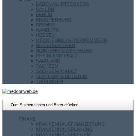
BADEN-WÜRTTEMBERG
BAYERN
BERLIN
BRANDENBURG
BREMEN
HAMBURG
HESSEN
MECKLENBURG-VORPOMMERN
NIEDERSACHSEN
NORDRHEIN-WESTFALEN
RHEINLAND-PFALZ
SAARLAND
SACHSEN
SACHSEN-ANHALT
SCHLESWIG-HOLSTEIN
THÜRINGEN
FINANZ
KRANKENHAUSFINANZIERUNG
KRANKENHAUSPLANUNG
KRANKENHAUSREFORM