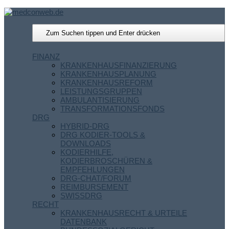
FINANZ
KRANKENHAUSFINANZIERUNG
KRANKENHAUSPLANUNG
KRANKENHAUSREFORM
LEISTUNGSGRUPPEN
AMBULANTISIERUNG
TRANSFORMATIONSFONDS
DRG
HYBRID-DRG
DRG KODIER-TOOLS &
DOWNLOADS
KODIERHILFE,
KODIERBROSCHÜREN &
EMPFEHLUNGEN
DRG-CHAT/FORUM
REIMBURSEMENT
SWISSDRG
RECHT
KRANKENHAUSRECHT & URTEILE
DATENBANK