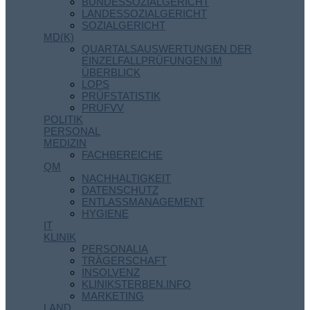
BUNDESSOZIALGERICHT
LANDESSOZIALGERICHT
SOZIALGERICHT
MD(K)
QUARTALSAUSWERTUNGEN DER
EINZELFALLPRÜFUNGEN IM
ÜBERBLICK
LOPS
PRÜFSTATISTIK
PRÜFVV
POLITIK
PERSONAL
MEDIZIN
FACHBEREICHE
QM
NACHHALTIGKEIT
DATENSCHUTZ
ENTLASSMANAGEMENT
HYGIENE
IT
KLINIK
PERSONALIA
TRÄGERSCHAFT
INSOLVENZ
KLINIKSTERBEN.INFO
MARKETING
LAND