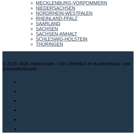
MECKLENBURG-VORPOMMERN
NIEDERSACHSEN
NORDRHEIN-WESTFALEN
RHEINLAND-PFALZ
SAARLAND
SACHSEN
SACHSEN-ANHALT
SCHLESWIG-HOLSTEIN
THÜRINGEN
© 2016–2026 medconweb – Der Überblick im Krankenhaus- und
Gesundheitmarkt