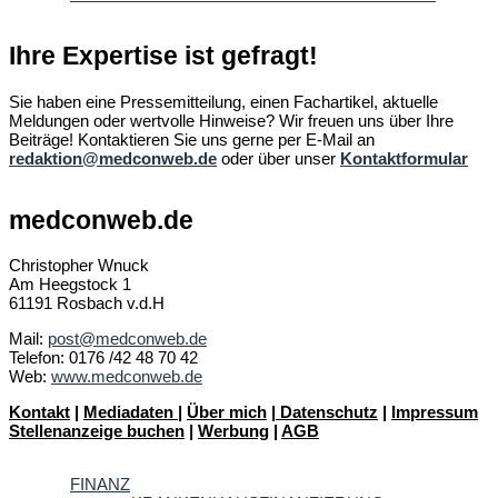
Ihre Expertise ist gefragt!
Sie haben eine Pressemitteilung, einen Fachartikel, aktuelle
Meldungen oder wertvolle Hinweise? Wir freuen uns über Ihre
Beiträge! Kontaktieren Sie uns gerne per E-Mail an
redaktion@medconweb.de
oder über unser
Kontaktformular
medconweb.de
Christopher Wnuck
Am Heegstock 1
61191 Rosbach v.d.H
Mail:
post@medconweb.de
Telefon: 0176 /42 48 70 42
Web:
www.medconweb.de
Kontakt
|
Mediadaten
|
Über mich
|
Datenschutz
|
Impressum
Stellenanzeige buchen
|
Werbung
|
AGB
FINANZ