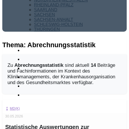
RHEINLAND-PFALZ
SAARLAND
SACHSEN
SACHSEN-ANHALT
SCHLESWIG-HOLSTEIN
THÜRINGEN
Thema:
Abrechnungsstatistik
Zu
Abrechnungsstatistik
sind aktuell
14
Beiträge
und Fachinformationen im Kontext des
Klinikmanagements, der Krankenhausorganisation
und des Gesundheitsmarktes verfügbar.
MD(K)
30.05.2026
Statistische Auswertungen zur