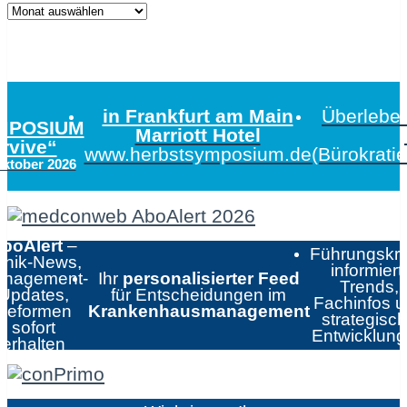
in Frankfurt am Main
Überleben
MPOSIUM
Marriott Hotel
urvive“
www.herbstsymposium.de
(Bürokrati
Oktober 2026
boAlert
–
Führungskrä
linik-News,
informiert:
nagement-
Ihr
personalisierter Feed
Trends,
Updates,
für Entscheidungen im
Fachinfos 
Reformen
Krankenhausmanagement
strategisc
sofort
Entwicklun
erhalten