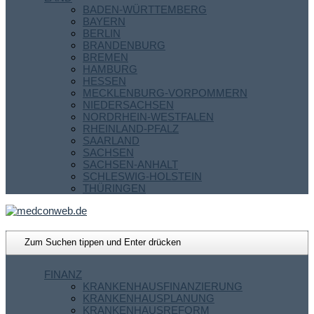
BADEN-WÜRTTEMBERG
BAYERN
BERLIN
BRANDENBURG
BREMEN
HAMBURG
HESSEN
MECKLENBURG-VORPOMMERN
NIEDERSACHSEN
NORDRHEIN-WESTFALEN
RHEINLAND-PFALZ
SAARLAND
SACHSEN
SACHSEN-ANHALT
SCHLESWIG-HOLSTEIN
THÜRINGEN
FINANZ
KRANKENHAUSFINANZIERUNG
KRANKENHAUSPLANUNG
KRANKENHAUSREFORM