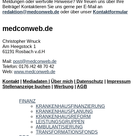
Meldungen oder wertvolle Hinweise? Wir freuen uns über Ihre
Beiträge! Kontaktieren Sie uns gerne per E-Mail an
redaktion@medconweb.de
oder über unser
Kontaktformular
medconweb.de
Christopher Wnuck
Am Heegstock 1
61191 Rosbach v.d.H
Mail:
post@medconweb.de
Telefon: 0176 /42 48 70 42
Web:
www.medconweb.de
Kontakt
|
Mediadaten
|
Über mich
|
Datenschutz
|
Impressum
Stellenanzeige buchen
|
Werbung
|
AGB
FINANZ
KRANKENHAUSFINANZIERUNG
KRANKENHAUSPLANUNG
KRANKENHAUSREFORM
LEISTUNGSGRUPPEN
AMBULANTISIERUNG
TRANSFORMATIONSFONDS