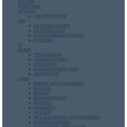
POLITIK
PERSONAL
MEDIZIN
FACHBEREICHE
QM
NACHHALTIGKEIT
DATENSCHUTZ
ENTLASSMANAGEMENT
HYGIENE
IT
KLINIK
PERSONALIA
TRÄGERSCHAFT
INSOLVENZ
KLINIKSTERBEN.INFO
MARKETING
LAND
BADEN-WÜRTTEMBERG
BAYERN
BERLIN
BRANDENBURG
BREMEN
HAMBURG
HESSEN
MECKLENBURG-VORPOMMERN
NIEDERSACHSEN
NORDRHEIN-WESTFALEN