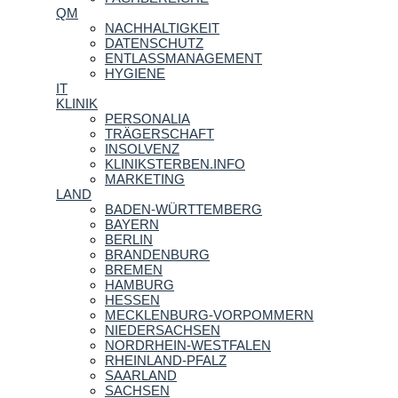
QM
NACHHALTIGKEIT
DATENSCHUTZ
ENTLASSMANAGEMENT
HYGIENE
IT
KLINIK
PERSONALIA
TRÄGERSCHAFT
INSOLVENZ
KLINIKSTERBEN.INFO
MARKETING
LAND
BADEN-WÜRTTEMBERG
BAYERN
BERLIN
BRANDENBURG
BREMEN
HAMBURG
HESSEN
MECKLENBURG-VORPOMMERN
NIEDERSACHSEN
NORDRHEIN-WESTFALEN
RHEINLAND-PFALZ
SAARLAND
SACHSEN