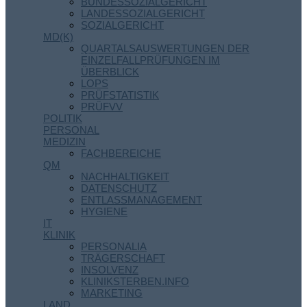
BUNDESSOZIALGERICHT
LANDESSOZIALGERICHT
SOZIALGERICHT
MD(K)
QUARTALSAUSWERTUNGEN DER
EINZELFALLPRÜFUNGEN IM
ÜBERBLICK
LOPS
PRÜFSTATISTIK
PRÜFVV
POLITIK
PERSONAL
MEDIZIN
FACHBEREICHE
QM
NACHHALTIGKEIT
DATENSCHUTZ
ENTLASSMANAGEMENT
HYGIENE
IT
KLINIK
PERSONALIA
TRÄGERSCHAFT
INSOLVENZ
KLINIKSTERBEN.INFO
MARKETING
LAND