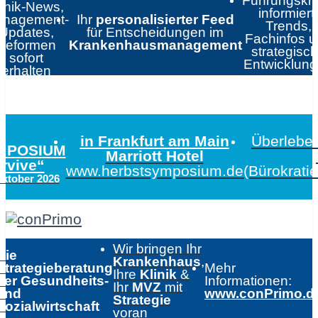
Führungskrä
linik-News,
informiert:
nagement-
Ihr
personalisierter Feed
Trends,
Updates,
für Entscheidungen im
Fachinfos 
Reformen
Krankenhausmanagement
strategisc
sofort
Entwicklun
erhalten
in Frankfurt am Main
Überleben
MPOSIUM
Marriott Hotel
urvive“
www.herbstsymposium.de
(Bürokrati
Oktober 2026
Wir bringen Ihr
Die
Krankenhaus
,
Strategieberatung
Mehr
Ihre
Klinik
&
der Gesundheits-
Informationen:
Ihr
MVZ
mit
und
www.conPrimo.d
Strategie
Sozialwirtschaft
voran