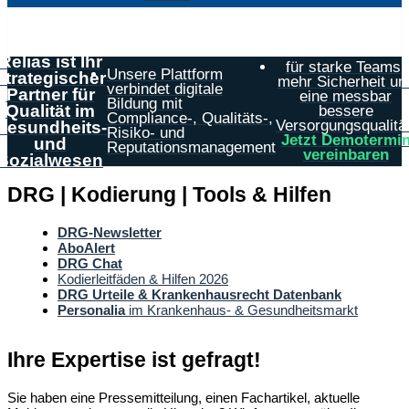
Relias ist Ihr
für starke Teams,
Unsere Plattform
strategischer
mehr Sicherheit un
verbindet digitale
Partner für
eine messbar
Bildung mit
Qualität im
bessere
Compliance-, Qualitäts-,
Versorgungsqualität
Gesundheits-
Risiko- und
Jetzt Demotermi
und
Reputationsmanagement
vereinbaren
Sozialwesen
DRG | Kodierung | Tools & Hilfen
DRG-Newsletter
AboAlert
DRG Chat
Kodierleitfäden & Hilfen 2026
DRG Urteile & Krankenhausrecht Datenbank
Personalia
im Krankenhaus- & Gesundheitsmarkt
Ihre Expertise ist gefragt!
Sie haben eine Pressemitteilung, einen Fachartikel, aktuelle