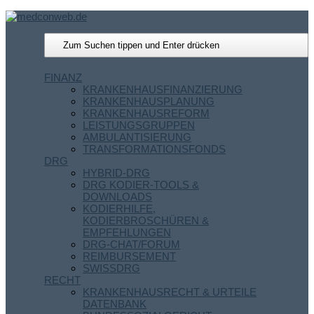
FINANZ
KRANKENHAUSFINANZIERUNG
KRANKENHAUSPLANUNG
KRANKENHAUSREFORM
LEISTUNGSGRUPPEN
AMBULANTISIERUNG
TRANSFORMATIONSFONDS
DRG
HYBRID-DRG
DRG KODIER-TOOLS &
DOWNLOADS
KODIERHILFE,
KODIERBROSCHÜREN &
EMPFEHLUNGEN
DRG-CHAT/FORUM
REIMBURSEMENT
SWISSDRG
RECHT
KRANKENHAUSRECHT & URTEILE
DATENBANK