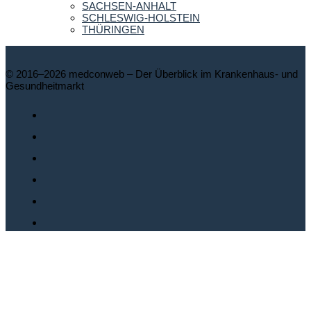
SACHSEN-ANHALT
SCHLESWIG-HOLSTEIN
THÜRINGEN
© 2016–2026 medconweb – Der Überblick im Krankenhaus- und
Gesundheitmarkt