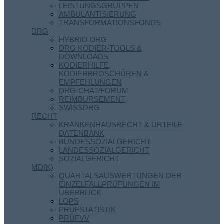
LEISTUNGSGRUPPEN
AMBULANTISIERUNG
TRANSFORMATIONSFONDS
DRG
HYBRID-DRG
DRG KODIER-TOOLS &
DOWNLOADS
KODIERHILFE,
KODIERBROSCHÜREN &
EMPFEHLUNGEN
DRG-CHAT/FORUM
REIMBURSEMENT
SWISSDRG
RECHT
KRANKENHAUSRECHT & URTEILE
DATENBANK
BUNDESSOZIALGERICHT
LANDESSOZIALGERICHT
SOZIALGERICHT
MD(K)
QUARTALSAUSWERTUNGEN DER
EINZELFALLPRÜFUNGEN IM
ÜBERBLICK
LOPS
PRÜFSTATISTIK
PRÜFVV