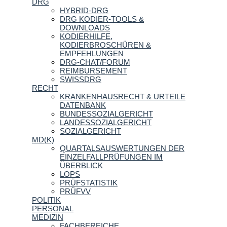
DRG
HYBRID-DRG
DRG KODIER-TOOLS &
DOWNLOADS
KODIERHILFE,
KODIERBROSCHÜREN &
EMPFEHLUNGEN
DRG-CHAT/FORUM
REIMBURSEMENT
SWISSDRG
RECHT
KRANKENHAUSRECHT & URTEILE
DATENBANK
BUNDESSOZIALGERICHT
LANDESSOZIALGERICHT
SOZIALGERICHT
MD(K)
QUARTALSAUSWERTUNGEN DER
EINZELFALLPRÜFUNGEN IM
ÜBERBLICK
LOPS
PRÜFSTATISTIK
PRÜFVV
POLITIK
PERSONAL
MEDIZIN
FACHBEREICHE