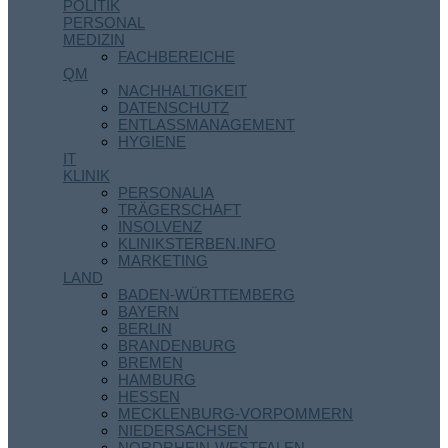
POLITIK
PERSONAL
MEDIZIN
FACHBEREICHE
QM
NACHHALTIGKEIT
DATENSCHUTZ
ENTLASSMANAGEMENT
HYGIENE
IT
KLINIK
PERSONALIA
TRÄGERSCHAFT
INSOLVENZ
KLINIKSTERBEN.INFO
MARKETING
LAND
BADEN-WÜRTTEMBERG
BAYERN
BERLIN
BRANDENBURG
BREMEN
HAMBURG
HESSEN
MECKLENBURG-VORPOMMERN
NIEDERSACHSEN
NORDRHEIN-WESTFALEN