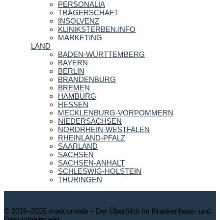
PERSONALIA
TRÄGERSCHAFT
INSOLVENZ
KLINIKSTERBEN.INFO
MARKETING
LAND
BADEN-WÜRTTEMBERG
BAYERN
BERLIN
BRANDENBURG
BREMEN
HAMBURG
HESSEN
MECKLENBURG-VORPOMMERN
NIEDERSACHSEN
NORDRHEIN-WESTFALEN
RHEINLAND-PFALZ
SAARLAND
SACHSEN
SACHSEN-ANHALT
SCHLESWIG-HOLSTEIN
THÜRINGEN
© 2016–2026 medconweb – Der Überblick im Krankenhaus- und
Gesundheitmarkt