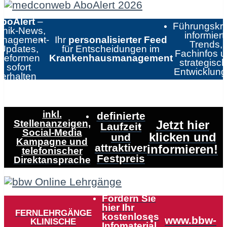
boAlert
–
Führungskrä
linik-News,
informiert:
nagement-
Ihr
personalisierter Feed
Trends,
Updates,
für Entscheidungen im
Fachinfos 
Reformen
Krankenhausmanagement
strategisc
sofort
Entwicklun
erhalten
inkl.
definierte
Stellenanzeigen,
Jetzt hier
Laufzeit
Social-Media
klicken und
und
Kampagne und
attraktiver
informieren!
telefonischer
Festpreis
Direktansprache
Fordern Sie
hier Ihr
FERNLEHRGÄNGE
kostenloses
www.bbw-
KLINISCHE
Infomaterial