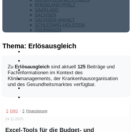
RHEINLAND-PFALZ
SAARLAND
SACHSEN
SACHSEN-ANHALT
SCHLESWIG-HOLSTEIN
THÜRINGEN
Thema:
Erlösausgleich
Zu
Erlösausgleich
sind aktuell
125
Beiträge und
Fachinformationen im Kontext des
Klinikmanagements, der Krankenhausorganisation
und des Gesundheitsmarktes verfügbar.
DRG
/
Finanzierung
24.11.2025
Excel-Tools für die Budget- und