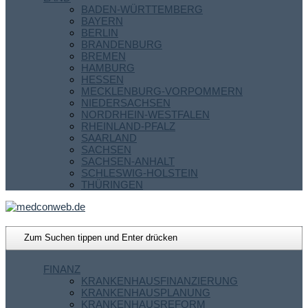
BADEN-WÜRTTEMBERG
BAYERN
BERLIN
BRANDENBURG
BREMEN
HAMBURG
HESSEN
MECKLENBURG-VORPOMMERN
NIEDERSACHSEN
NORDRHEIN-WESTFALEN
RHEINLAND-PFALZ
SAARLAND
SACHSEN
SACHSEN-ANHALT
SCHLESWIG-HOLSTEIN
THÜRINGEN
FINANZ
KRANKENHAUSFINANZIERUNG
KRANKENHAUSPLANUNG
KRANKENHAUSREFORM