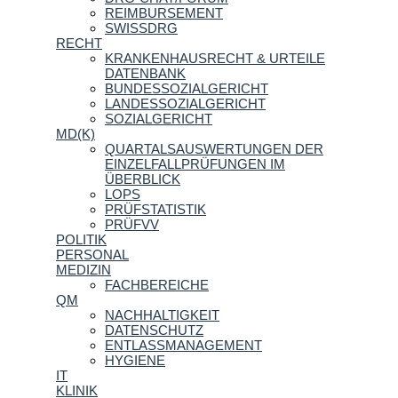
REIMBURSEMENT
SWISSDRG
RECHT
KRANKENHAUSRECHT & URTEILE
DATENBANK
BUNDESSOZIALGERICHT
LANDESSOZIALGERICHT
SOZIALGERICHT
MD(K)
QUARTALSAUSWERTUNGEN DER
EINZELFALLPRÜFUNGEN IM
ÜBERBLICK
LOPS
PRÜFSTATISTIK
PRÜFVV
POLITIK
PERSONAL
MEDIZIN
FACHBEREICHE
QM
NACHHALTIGKEIT
DATENSCHUTZ
ENTLASSMANAGEMENT
HYGIENE
IT
KLINIK