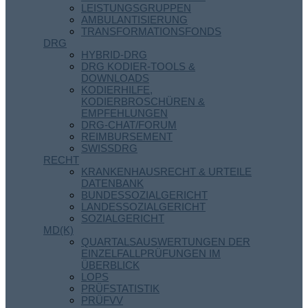
LEISTUNGSGRUPPEN
AMBULANTISIERUNG
TRANSFORMATIONSFONDS
DRG
HYBRID-DRG
DRG KODIER-TOOLS &
DOWNLOADS
KODIERHILFE,
KODIERBROSCHÜREN &
EMPFEHLUNGEN
DRG-CHAT/FORUM
REIMBURSEMENT
SWISSDRG
RECHT
KRANKENHAUSRECHT & URTEILE
DATENBANK
BUNDESSOZIALGERICHT
LANDESSOZIALGERICHT
SOZIALGERICHT
MD(K)
QUARTALSAUSWERTUNGEN DER
EINZELFALLPRÜFUNGEN IM
ÜBERBLICK
LOPS
PRÜFSTATISTIK
PRÜFVV