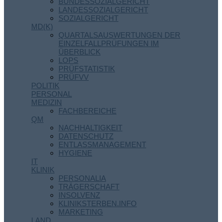
BUNDESSOZIALGERICHT
LANDESSOZIALGERICHT
SOZIALGERICHT
MD(K)
QUARTALSAUSWERTUNGEN DER
EINZELFALLPRÜFUNGEN IM
ÜBERBLICK
LOPS
PRÜFSTATISTIK
PRÜFVV
POLITIK
PERSONAL
MEDIZIN
FACHBEREICHE
QM
NACHHALTIGKEIT
DATENSCHUTZ
ENTLASSMANAGEMENT
HYGIENE
IT
KLINIK
PERSONALIA
TRÄGERSCHAFT
INSOLVENZ
KLINIKSTERBEN.INFO
MARKETING
LAND