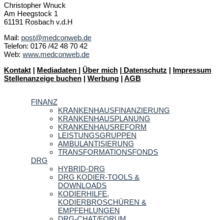
Christopher Wnuck
Am Heegstock 1
61191 Rosbach v.d.H
Mail:
post@medconweb.de
Telefon: 0176 /42 48 70 42
Web:
www.medconweb.de
Kontakt
|
Mediadaten
|
Über mich
|
Datenschutz
|
Impressum
Stellenanzeige buchen
|
Werbung
|
AGB
FINANZ
KRANKENHAUSFINANZIERUNG
KRANKENHAUSPLANUNG
KRANKENHAUSREFORM
LEISTUNGSGRUPPEN
AMBULANTISIERUNG
TRANSFORMATIONSFONDS
DRG
HYBRID-DRG
DRG KODIER-TOOLS &
DOWNLOADS
KODIERHILFE,
KODIERBROSCHÜREN &
EMPFEHLUNGEN
DRG-CHAT/FORUM