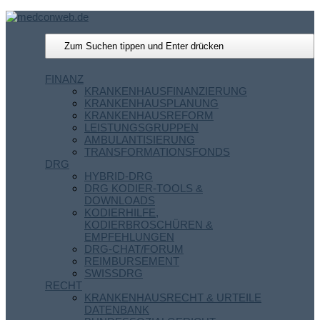
FINANZ
KRANKENHAUSFINANZIERUNG
KRANKENHAUSPLANUNG
KRANKENHAUSREFORM
LEISTUNGSGRUPPEN
AMBULANTISIERUNG
TRANSFORMATIONSFONDS
DRG
HYBRID-DRG
DRG KODIER-TOOLS &
DOWNLOADS
KODIERHILFE,
KODIERBROSCHÜREN &
EMPFEHLUNGEN
DRG-CHAT/FORUM
REIMBURSEMENT
SWISSDRG
RECHT
KRANKENHAUSRECHT & URTEILE
DATENBANK