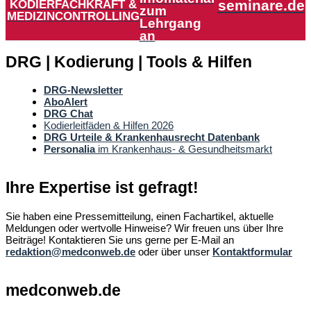
KODIERFACHKRAFT &
seminare.de
zum
MEDIZINCONTROLLING
Lehrgang
an
DRG | Kodierung | Tools & Hilfen
DRG-Newsletter
AboAlert
DRG Chat
Kodierleitfäden & Hilfen 2026
DRG Urteile & Krankenhausrecht Datenbank
Personalia
im Krankenhaus- & Gesundheitsmarkt
Ihre Expertise ist gefragt!
Sie haben eine Pressemitteilung, einen Fachartikel, aktuelle
Meldungen oder wertvolle Hinweise? Wir freuen uns über Ihre
Beiträge! Kontaktieren Sie uns gerne per E-Mail an
redaktion@medconweb.de
oder über unser
Kontaktformular
medconweb.de