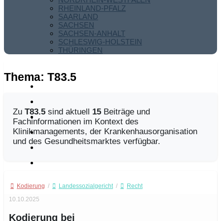
RHEINLAND-PFALZ
SAARLAND
SACHSEN
SACHSEN-ANHALT
SCHLESWIG-HOLSTEIN
THÜRINGEN
Thema:
T83.5
Zu
T83.5
sind aktuell
15
Beiträge und
Fachinformationen im Kontext des
Klinikmanagements, der Krankenhausorganisation
und des Gesundheitsmarktes verfügbar.
Kodierung
/
Landessozialgericht
/
Recht
10.10.2025
Kodierung bei