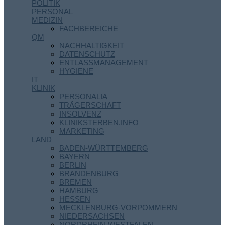
POLITIK
PERSONAL
MEDIZIN
FACHBEREICHE
QM
NACHHALTIGKEIT
DATENSCHUTZ
ENTLASSMANAGEMENT
HYGIENE
IT
KLINIK
PERSONALIA
TRÄGERSCHAFT
INSOLVENZ
KLINIKSTERBEN.INFO
MARKETING
LAND
BADEN-WÜRTTEMBERG
BAYERN
BERLIN
BRANDENBURG
BREMEN
HAMBURG
HESSEN
MECKLENBURG-VORPOMMERN
NIEDERSACHSEN
NORDRHEIN-WESTFALEN