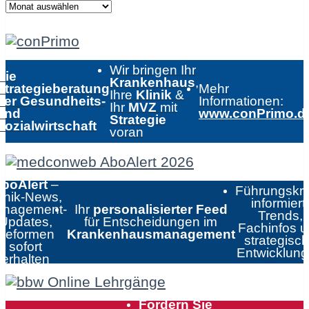
Wir bringen Ihr
Die
Krankenhaus
,
Strategieberatung
Mehr
Ihre
Klinik
&
der Gesundheits-
Informationen:
Ihr
MVZ
mit
und
www.conPrimo.d
Strategie
Sozialwirtschaft
voran
boAlert
–
Führungskrä
linik-News,
informiert:
nagement-
Ihr
personalisierter Feed
Trends,
Updates,
für Entscheidungen im
Fachinfos 
Reformen
Krankenhausmanagement
strategisc
sofort
Entwicklun
erhalten
Fordern Sie