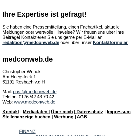
Ihre Expertise ist gefragt!
Sie haben eine Pressemitteilung, einen Fachartikel, aktuelle
Meldungen oder wertvolle Hinweise? Wir freuen uns über Ihre
Beiträge! Kontaktieren Sie uns gerne per E-Mail an
redaktion@medconweb.de
oder über unser
Kontaktformular
medconweb.de
Christopher Wnuck
Am Heegstock 1
61191 Rosbach v.d.H
Mail:
post@medconweb.de
Telefon: 0176 /42 48 70 42
Web:
www.medconweb.de
Kontakt
|
Mediadaten
|
Über mich
|
Datenschutz
|
Impressum
Stellenanzeige buchen
|
Werbung
|
AGB
FINANZ