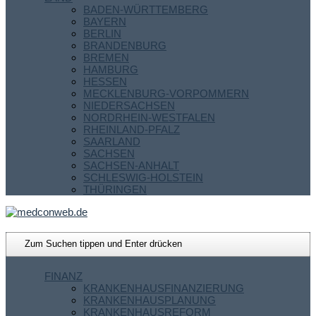
BADEN-WÜRTTEMBERG
BAYERN
BERLIN
BRANDENBURG
BREMEN
HAMBURG
HESSEN
MECKLENBURG-VORPOMMERN
NIEDERSACHSEN
NORDRHEIN-WESTFALEN
RHEINLAND-PFALZ
SAARLAND
SACHSEN
SACHSEN-ANHALT
SCHLESWIG-HOLSTEIN
THÜRINGEN
FINANZ
KRANKENHAUSFINANZIERUNG
KRANKENHAUSPLANUNG
KRANKENHAUSREFORM