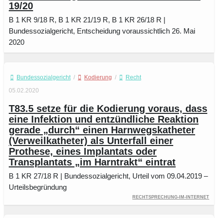
19/20
B 1 KR 9/18 R, B 1 KR 21/19 R, B 1 KR 26/18 R |
Bundessozialgericht, Entscheidung voraussichtlich 26. Mai
2020
Bundessozialgericht
/
Kodierung
/
Recht
05.02.2020
T83.5 setze für die Kodierung voraus, dass
eine Infektion und entzündliche Reaktion
gerade „durch“ einen Harnwegskatheter
(Verweilkatheter) als Unterfall einer
Prothese, eines Implantats oder
Transplantats „im Harntrakt“ eintrat
B 1 KR 27/18 R | Bundessozialgericht, Urteil vom 09.04.2019 –
Urteilsbegründung
Rechtsprechung-im-Internet