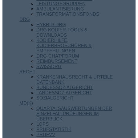
LEISTUNGSGRUPPEN
AMBULANTISIERUNG
TRANSFORMATIONSFONDS
DRG
HYBRID-DRG
DRG KODIER-TOOLS &
DOWNLOADS
KODIERHILFE,
KODIERBROSCHÜREN &
EMPFEHLUNGEN
DRG-CHAT/FORUM
REIMBURSEMENT
SWISSDRG
RECHT
KRANKENHAUSRECHT & URTEILE
DATENBANK
BUNDESSOZIALGERICHT
LANDESSOZIALGERICHT
SOZIALGERICHT
MD(K)
QUARTALSAUSWERTUNGEN DER
EINZELFALLPRÜFUNGEN IM
ÜBERBLICK
LOPS
PRÜFSTATISTIK
PRÜFVV