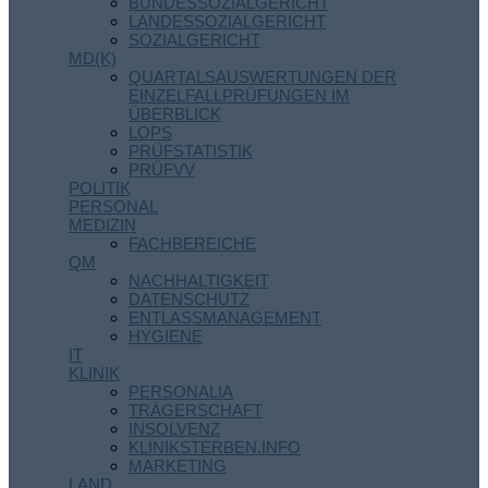
BUNDESSOZIALGERICHT
LANDESSOZIALGERICHT
SOZIALGERICHT
MD(K)
QUARTALSAUSWERTUNGEN DER
EINZELFALLPRÜFUNGEN IM
ÜBERBLICK
LOPS
PRÜFSTATISTIK
PRÜFVV
POLITIK
PERSONAL
MEDIZIN
FACHBEREICHE
QM
NACHHALTIGKEIT
DATENSCHUTZ
ENTLASSMANAGEMENT
HYGIENE
IT
KLINIK
PERSONALIA
TRÄGERSCHAFT
INSOLVENZ
KLINIKSTERBEN.INFO
MARKETING
LAND