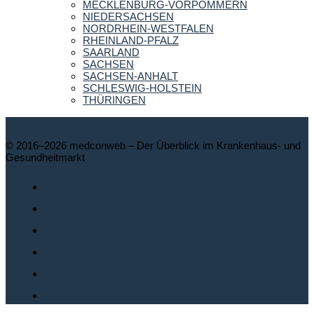
MECKLENBURG-VORPOMMERN
NIEDERSACHSEN
NORDRHEIN-WESTFALEN
RHEINLAND-PFALZ
SAARLAND
SACHSEN
SACHSEN-ANHALT
SCHLESWIG-HOLSTEIN
THÜRINGEN
© 2016–2026 medconweb – Der Überblick im Krankenhaus- und
Gesundheitmarkt