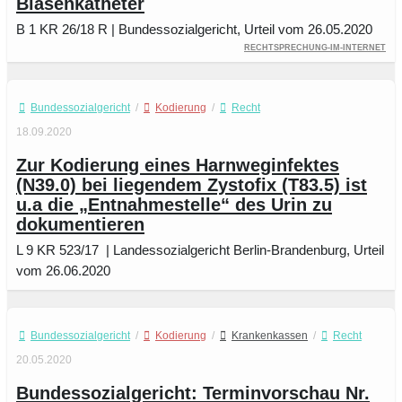
Blasenkatheter
B 1 KR 26/18 R | Bundessozialgericht, Urteil vom 26.05.2020
Rechtsprechung-im-Internet
Bundessozialgericht
/
Kodierung
/
Recht
18.09.2020
Zur Kodierung eines Harnweginfektes
(N39.0) bei liegendem Zystofix (T83.5) ist
u.a die „Entnahmestelle“ des Urin zu
dokumentieren
L 9 KR 523/17 | Landessozialgericht Berlin-Brandenburg, Urteil
vom 26.06.2020
Bundessozialgericht
/
Kodierung
/
Krankenkassen
/
Recht
20.05.2020
Bundessozialgericht: Terminvorschau Nr.