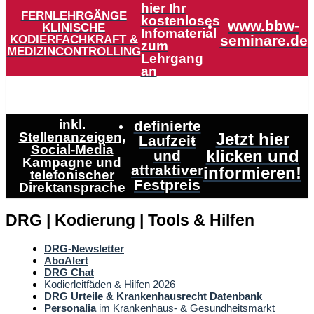
hier Ihr
FERNLEHRGÄNGE
kostenloses
www.bbw-
KLINISCHE
Infomaterial
KODIERFACHKRAFT &
seminare.de
zum
MEDIZINCONTROLLING
Lehrgang
an
inkl.
definierte
Stellenanzeigen,
Jetzt hier
Laufzeit
Social-Media
klicken und
und
Kampagne und
attraktiver
informieren!
telefonischer
Festpreis
Direktansprache
DRG | Kodierung | Tools & Hilfen
DRG-Newsletter
AboAlert
DRG Chat
Kodierleitfäden & Hilfen 2026
DRG Urteile & Krankenhausrecht Datenbank
Personalia
im Krankenhaus- & Gesundheitsmarkt