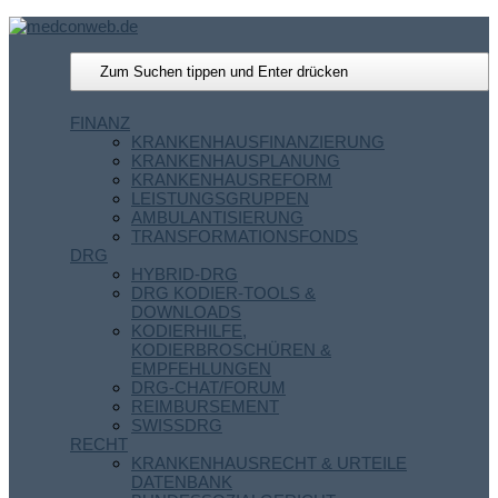
FINANZ
KRANKENHAUSFINANZIERUNG
KRANKENHAUSPLANUNG
KRANKENHAUSREFORM
LEISTUNGSGRUPPEN
AMBULANTISIERUNG
TRANSFORMATIONSFONDS
DRG
HYBRID-DRG
DRG KODIER-TOOLS &
DOWNLOADS
KODIERHILFE,
KODIERBROSCHÜREN &
EMPFEHLUNGEN
DRG-CHAT/FORUM
REIMBURSEMENT
SWISSDRG
RECHT
KRANKENHAUSRECHT & URTEILE
DATENBANK