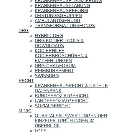
KRANKENHAUSFINANZIERUNG
KRANKENHAUSPLANUNG
KRANKENHAUSREFORM
LEISTUNGSGRUPPEN
AMBULANTISIERUNG
TRANSFORMATIONSFONDS
DRG
HYBRID-DRG
DRG KODIER-TOOLS &
DOWNLOADS
KODIERHILFE,
KODIERBROSCHÜREN &
EMPFEHLUNGEN
DRG-CHAT/FORUM
REIMBURSEMENT
SWISSDRG
RECHT
KRANKENHAUSRECHT & URTEILE
DATENBANK
BUNDESSOZIALGERICHT
LANDESSOZIALGERICHT
SOZIALGERICHT
MD(K)
QUARTALSAUSWERTUNGEN DER
EINZELFALLPRÜFUNGEN IM
ÜBERBLICK
LOPS