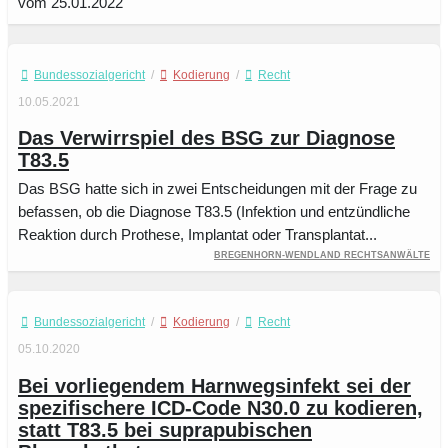
vom 25.01.2022
Bundessozialgericht
/
Kodierung
/
Recht
10.05.2021
Das Verwirrspiel des BSG zur Diagnose
T83.5
Das BSG hatte sich in zwei Entscheidungen mit der Frage zu
befassen, ob die Diagnose T83.5 (Infektion und entzündliche
Reaktion durch Prothese, Implantat oder Transplantat...
Bregenhorn-Wendland Rechtsanwälte
Bundessozialgericht
/
Kodierung
/
Recht
05.10.2020
Bei vorliegendem Harnwegsinfekt sei der
spezifischere ICD-Code N30.0 zu kodieren,
statt T83.5 bei suprapubischen