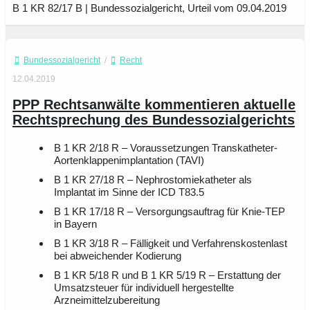
B 1 KR 82/17 B | Bundessozialgericht, Urteil vom 09.04.2019
Bundessozialgericht
/
Recht
12.04.2019
PPP Rechtsanwälte kommentieren aktuelle
Rechtsprechung des Bundessozialgerichts
B 1 KR 2/18 R – Voraussetzungen Transkatheter-
Aortenklappenimplantation (TAVI)
B 1 KR 27/18 R – Nephrostomiekatheter als
Implantat im Sinne der ICD T83.5
B 1 KR 17/18 R – Versorgungsauftrag für Knie-TEP
in Bayern
B 1 KR 3/18 R – Fälligkeit und Verfahrenskostenlast
bei abweichender Kodierung
B 1 KR 5/18 R und B 1 KR 5/19 R – Erstattung der
Umsatzsteuer für individuell hergestellte
Arzneimittelzubereitung