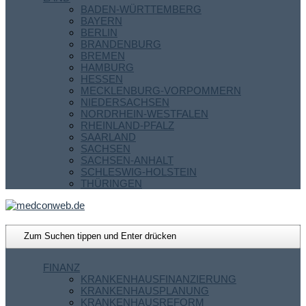
BADEN-WÜRTTEMBERG
BAYERN
BERLIN
BRANDENBURG
BREMEN
HAMBURG
HESSEN
MECKLENBURG-VORPOMMERN
NIEDERSACHSEN
NORDRHEIN-WESTFALEN
RHEINLAND-PFALZ
SAARLAND
SACHSEN
SACHSEN-ANHALT
SCHLESWIG-HOLSTEIN
THÜRINGEN
FINANZ
KRANKENHAUSFINANZIERUNG
KRANKENHAUSPLANUNG
KRANKENHAUSREFORM