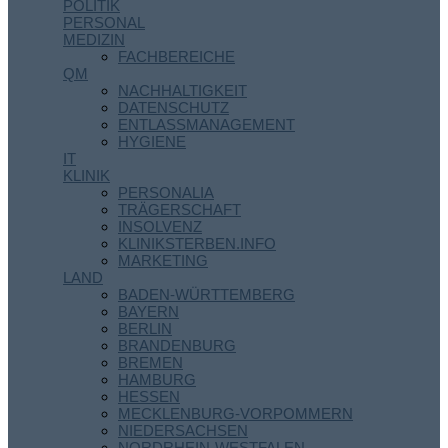
POLITIK
PERSONAL
MEDIZIN
FACHBEREICHE
QM
NACHHALTIGKEIT
DATENSCHUTZ
ENTLASSMANAGEMENT
HYGIENE
IT
KLINIK
PERSONALIA
TRÄGERSCHAFT
INSOLVENZ
KLINIKSTERBEN.INFO
MARKETING
LAND
BADEN-WÜRTTEMBERG
BAYERN
BERLIN
BRANDENBURG
BREMEN
HAMBURG
HESSEN
MECKLENBURG-VORPOMMERN
NIEDERSACHSEN
NORDRHEIN-WESTFALEN