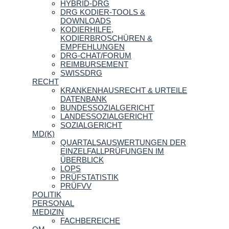
HYBRID-DRG
DRG KODIER-TOOLS &
DOWNLOADS
KODIERHILFE,
KODIERBROSCHÜREN &
EMPFEHLUNGEN
DRG-CHAT/FORUM
REIMBURSEMENT
SWISSDRG
RECHT
KRANKENHAUSRECHT & URTEILE
DATENBANK
BUNDESSOZIALGERICHT
LANDESSOZIALGERICHT
SOZIALGERICHT
MD(K)
QUARTALSAUSWERTUNGEN DER
EINZELFALLPRÜFUNGEN IM
ÜBERBLICK
LOPS
PRÜFSTATISTIK
PRÜFVV
POLITIK
PERSONAL
MEDIZIN
FACHBEREICHE