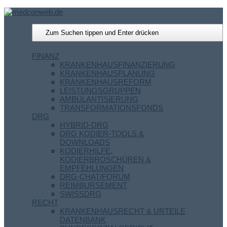
FINANZ
KRANKENHAUSFINANZIERUNG
KRANKENHAUSPLANUNG
KRANKENHAUSREFORM
LEISTUNGSGRUPPEN
AMBULANTISIERUNG
TRANSFORMATIONSFONDS
DRG
HYBRID-DRG
DRG KODIER-TOOLS &
DOWNLOADS
KODIERHILFE,
KODIERBROSCHÜREN &
EMPFEHLUNGEN
DRG-CHAT/FORUM
REIMBURSEMENT
SWISSDRG
RECHT
KRANKENHAUSRECHT & URTEILE
DATENBANK