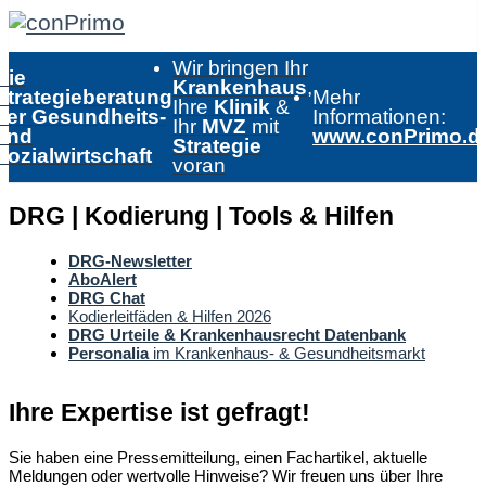
Wir bringen Ihr
Die
Krankenhaus
,
Strategieberatung
Mehr
Ihre
Klinik
&
der Gesundheits-
Informationen:
Ihr
MVZ
mit
und
www.conPrimo.d
Strategie
Sozialwirtschaft
voran
DRG | Kodierung | Tools & Hilfen
DRG-Newsletter
AboAlert
DRG Chat
Kodierleitfäden & Hilfen 2026
DRG Urteile & Krankenhausrecht Datenbank
Personalia
im Krankenhaus- & Gesundheitsmarkt
Ihre Expertise ist gefragt!
Sie haben eine Pressemitteilung, einen Fachartikel, aktuelle
Meldungen oder wertvolle Hinweise? Wir freuen uns über Ihre