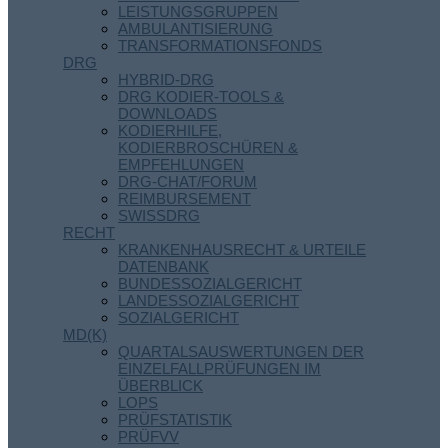
LEISTUNGSGRUPPEN
AMBULANTISIERUNG
TRANSFORMATIONSFONDS
DRG
HYBRID-DRG
DRG KODIER-TOOLS &
DOWNLOADS
KODIERHILFE,
KODIERBROSCHÜREN &
EMPFEHLUNGEN
DRG-CHAT/FORUM
REIMBURSEMENT
SWISSDRG
RECHT
KRANKENHAUSRECHT & URTEILE
DATENBANK
BUNDESSOZIALGERICHT
LANDESSOZIALGERICHT
SOZIALGERICHT
MD(K)
QUARTALSAUSWERTUNGEN DER
EINZELFALLPRÜFUNGEN IM
ÜBERBLICK
LOPS
PRÜFSTATISTIK
PRÜFVV