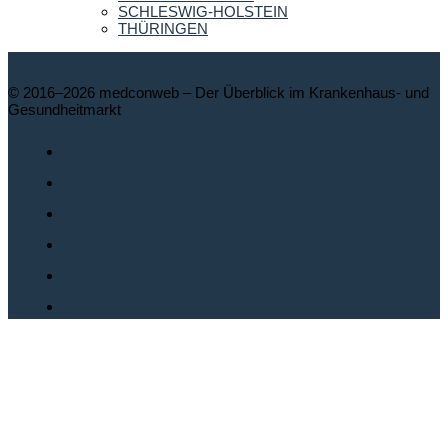
SCHLESWIG-HOLSTEIN
THÜRINGEN
© 2016–2026 medconweb – Der Überblick im Krankenhaus- und
Gesundheitmarkt