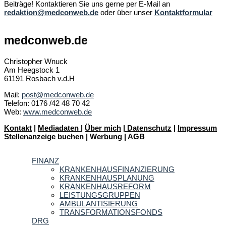
Beiträge! Kontaktieren Sie uns gerne per E-Mail an
redaktion@medconweb.de
oder über unser
Kontaktformular
medconweb.de
Christopher Wnuck
Am Heegstock 1
61191 Rosbach v.d.H
Mail:
post@medconweb.de
Telefon: 0176 /42 48 70 42
Web:
www.medconweb.de
Kontakt
|
Mediadaten
|
Über mich
|
Datenschutz
|
Impressum
Stellenanzeige buchen
|
Werbung
|
AGB
FINANZ
KRANKENHAUSFINANZIERUNG
KRANKENHAUSPLANUNG
KRANKENHAUSREFORM
LEISTUNGSGRUPPEN
AMBULANTISIERUNG
TRANSFORMATIONSFONDS
DRG