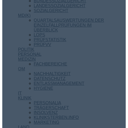
BUNDESSOZIALGERICHT
LANDESSOZIALGERICHT
SOZIALGERICHT
MD(K)
QUARTALSAUSWERTUNGEN DER
EINZELFALLPRÜFUNGEN IM
ÜBERBLICK
LOPS
PRÜFSTATISTIK
PRÜFVV
POLITIK
PERSONAL
MEDIZIN
FACHBEREICHE
QM
NACHHALTIGKEIT
DATENSCHUTZ
ENTLASSMANAGEMENT
HYGIENE
IT
KLINIK
PERSONALIA
TRÄGERSCHAFT
INSOLVENZ
KLINIKSTERBEN.INFO
MARKETING
LAND