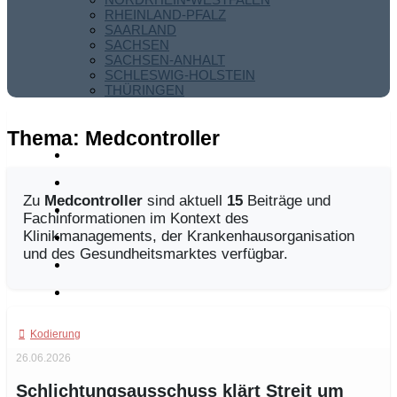
RHEINLAND-PFALZ
SAARLAND
SACHSEN
SACHSEN-ANHALT
SCHLESWIG-HOLSTEIN
THÜRINGEN
Thema:
Medcontroller
Zu
Medcontroller
sind aktuell
15
Beiträge und
Fachinformationen im Kontext des
Klinikmanagements, der Krankenhausorganisation
und des Gesundheitsmarktes verfügbar.
Kodierung
26.06.2026
Schlichtungsausschuss klärt Streit um