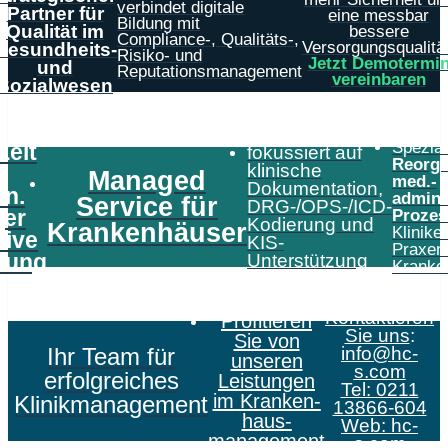
verbindet digitale
Partner für
eine messbar
Bildung mit
Qualität im
bessere
Compliance-, Qualitäts-,
Versorgungsqualität
Gesundheits-
Risiko- und
Jetzt Demotermi
und
Reputationsmanagement
vereinbaren
Sozialwesen
Speziali
Zeit
fokussiert auf
Reorga
klinische
Managed
med.-
Dokumentation,
in.
admini
Service für
DRG-/OPS-/ICD-
er
Prozes
Kodierung und
Krankenhäuser
Klinike
tive
KIS-
Praxen
tung
Unterstützung
Kranke
Kontaktieren
Profitieren
Sie uns
:
Sie von
Ihr Team für
info@hc-
unseren
s.com
erfolgreiches
Leistungen
Tel: 0211
im Kranken­
Klinikmanagement
13866-604
haus­
Web:
hc-
management
s.com