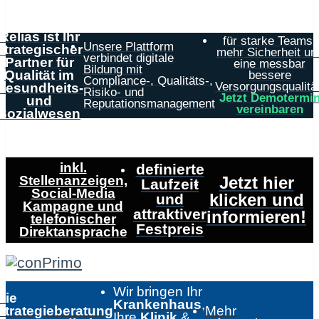
Relias ist Ihr
für starke Teams,
Unsere Plattform
strategischer
mehr Sicherheit un
verbindet digitale
Partner für
eine messbar
Bildung mit
Qualität im
bessere
Compliance-, Qualitäts-,
Versorgungsqualität
Gesundheits-
Risiko- und
Jetzt Demotermi
und
Reputationsmanagement
vereinbaren
Sozialwesen
inkl.
definierte
Stellenanzeigen,
Jetzt hier
Laufzeit
Social-Media
klicken und
und
Kampagne und
attraktiver
informieren!
telefonischer
Festpreis
Direktansprache
Wir bringen Ihr
Die
Krankenhaus
,
Strategieberatung
Mehr
Ihre
Klinik
&