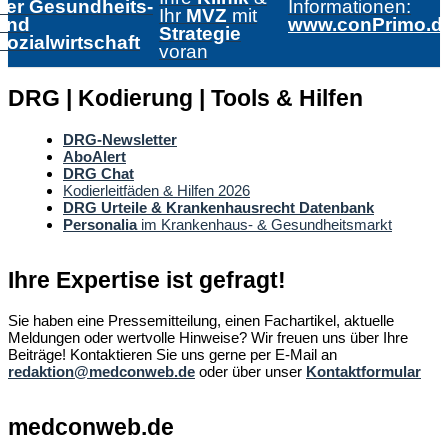
der Gesundheits-
Informationen:
Ihr
MVZ
mit
und
www.conPrimo.d
Strategie
Sozialwirtschaft
voran
DRG | Kodierung | Tools & Hilfen
DRG-Newsletter
AboAlert
DRG Chat
Kodierleitfäden & Hilfen 2026
DRG Urteile & Krankenhausrecht Datenbank
Personalia
im Krankenhaus- & Gesundheitsmarkt
Ihre Expertise ist gefragt!
Sie haben eine Pressemitteilung, einen Fachartikel, aktuelle
Meldungen oder wertvolle Hinweise? Wir freuen uns über Ihre
Beiträge! Kontaktieren Sie uns gerne per E-Mail an
redaktion@medconweb.de
oder über unser
Kontaktformular
medconweb.de