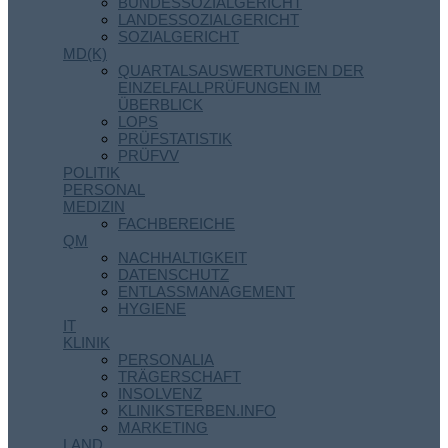
BUNDESSOZIALGERICHT
LANDESSOZIALGERICHT
SOZIALGERICHT
MD(K)
QUARTALSAUSWERTUNGEN DER
EINZELFALLPRÜFUNGEN IM
ÜBERBLICK
LOPS
PRÜFSTATISTIK
PRÜFVV
POLITIK
PERSONAL
MEDIZIN
FACHBEREICHE
QM
NACHHALTIGKEIT
DATENSCHUTZ
ENTLASSMANAGEMENT
HYGIENE
IT
KLINIK
PERSONALIA
TRÄGERSCHAFT
INSOLVENZ
KLINIKSTERBEN.INFO
MARKETING
LAND