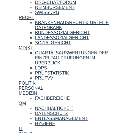
DRG-CHAT/FORUM
REIMBURSEMENT
SWISSDRG
RECHT
KRANKENHAUSRECHT & URTEILE
DATENBANK
BUNDESSOZIALGERICHT
LANDESSOZIALGERICHT
SOZIALGERICHT
MD(K)
QUARTALSAUSWERTUNGEN DER
EINZELFALLPRÜFUNGEN IM
ÜBERBLICK
LOPS
PRÜFSTATISTIK
PRÜFVV
POLITIK
PERSONAL
MEDIZIN
FACHBEREICHE
QM
NACHHALTIGKEIT
DATENSCHUTZ
ENTLASSMANAGEMENT
HYGIENE
IT