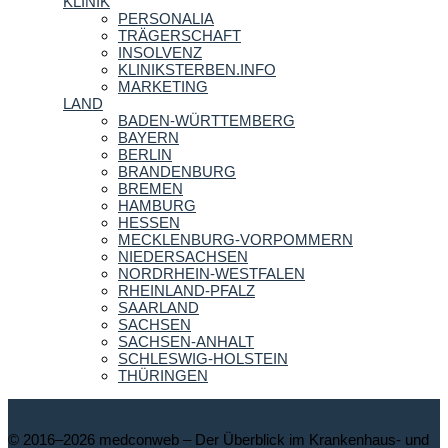
KLINIK
PERSONALIA
TRÄGERSCHAFT
INSOLVENZ
KLINIKSTERBEN.INFO
MARKETING
LAND
BADEN-WÜRTTEMBERG
BAYERN
BERLIN
BRANDENBURG
BREMEN
HAMBURG
HESSEN
MECKLENBURG-VORPOMMERN
NIEDERSACHSEN
NORDRHEIN-WESTFALEN
RHEINLAND-PFALZ
SAARLAND
SACHSEN
SACHSEN-ANHALT
SCHLESWIG-HOLSTEIN
THÜRINGEN
© 2016–2026 medconweb – Der Überblick im Krankenhaus- und