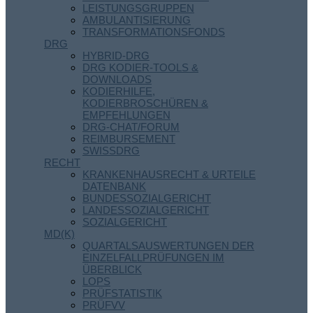
LEISTUNGSGRUPPEN
AMBULANTISIERUNG
TRANSFORMATIONSFONDS
DRG
HYBRID-DRG
DRG KODIER-TOOLS &
DOWNLOADS
KODIERHILFE,
KODIERBROSCHÜREN &
EMPFEHLUNGEN
DRG-CHAT/FORUM
REIMBURSEMENT
SWISSDRG
RECHT
KRANKENHAUSRECHT & URTEILE
DATENBANK
BUNDESSOZIALGERICHT
LANDESSOZIALGERICHT
SOZIALGERICHT
MD(K)
QUARTALSAUSWERTUNGEN DER
EINZELFALLPRÜFUNGEN IM
ÜBERBLICK
LOPS
PRÜFSTATISTIK
PRÜFVV