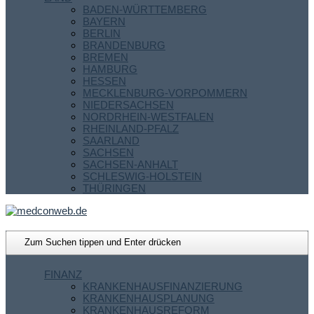
BADEN-WÜRTTEMBERG
BAYERN
BERLIN
BRANDENBURG
BREMEN
HAMBURG
HESSEN
MECKLENBURG-VORPOMMERN
NIEDERSACHSEN
NORDRHEIN-WESTFALEN
RHEINLAND-PFALZ
SAARLAND
SACHSEN
SACHSEN-ANHALT
SCHLESWIG-HOLSTEIN
THÜRINGEN
FINANZ
KRANKENHAUSFINANZIERUNG
KRANKENHAUSPLANUNG
KRANKENHAUSREFORM