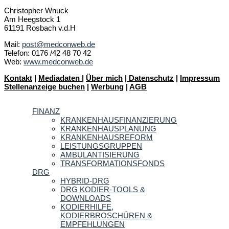
Christopher Wnuck
Am Heegstock 1
61191 Rosbach v.d.H
Mail:
post@medconweb.de
Telefon: 0176 /42 48 70 42
Web:
www.medconweb.de
Kontakt
|
Mediadaten
|
Über mich
|
Datenschutz
|
Impressum
Stellenanzeige buchen
|
Werbung
|
AGB
FINANZ
KRANKENHAUSFINANZIERUNG
KRANKENHAUSPLANUNG
KRANKENHAUSREFORM
LEISTUNGSGRUPPEN
AMBULANTISIERUNG
TRANSFORMATIONSFONDS
DRG
HYBRID-DRG
DRG KODIER-TOOLS &
DOWNLOADS
KODIERHILFE,
KODIERBROSCHÜREN &
EMPFEHLUNGEN