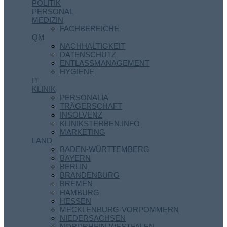
POLITIK
PERSONAL
MEDIZIN
FACHBEREICHE
QM
NACHHALTIGKEIT
DATENSCHUTZ
ENTLASSMANAGEMENT
HYGIENE
IT
KLINIK
PERSONALIA
TRÄGERSCHAFT
INSOLVENZ
KLINIKSTERBEN.INFO
MARKETING
LAND
BADEN-WÜRTTEMBERG
BAYERN
BERLIN
BRANDENBURG
BREMEN
HAMBURG
HESSEN
MECKLENBURG-VORPOMMERN
NIEDERSACHSEN
NORDRHEIN-WESTFALEN