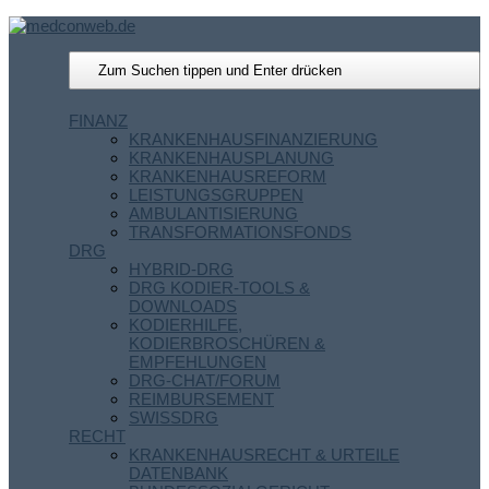
FINANZ
KRANKENHAUSFINANZIERUNG
KRANKENHAUSPLANUNG
KRANKENHAUSREFORM
LEISTUNGSGRUPPEN
AMBULANTISIERUNG
TRANSFORMATIONSFONDS
DRG
HYBRID-DRG
DRG KODIER-TOOLS &
DOWNLOADS
KODIERHILFE,
KODIERBROSCHÜREN &
EMPFEHLUNGEN
DRG-CHAT/FORUM
REIMBURSEMENT
SWISSDRG
RECHT
KRANKENHAUSRECHT & URTEILE
DATENBANK