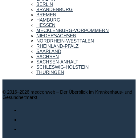
BERLIN
BRANDENBURG
BREMEN
HAMBURG
HESSEN
MECKLENBURG-VORPOMMERN
NIEDERSACHSEN
NORDRHEIN-WESTFALEN
RHEINLAND-PFALZ
SAARLAND
SACHSEN
SACHSEN-ANHALT
SCHLESWIG-HOLSTEIN
THÜRINGEN
© 2016–2026 medconweb – Der Überblick im Krankenhaus- und
Gesundheitmarkt