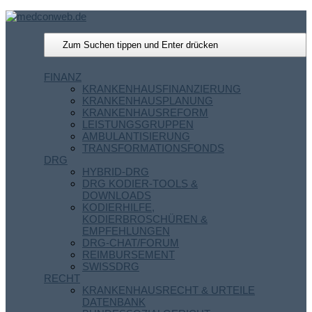
FINANZ
KRANKENHAUSFINANZIERUNG
KRANKENHAUSPLANUNG
KRANKENHAUSREFORM
LEISTUNGSGRUPPEN
AMBULANTISIERUNG
TRANSFORMATIONSFONDS
DRG
HYBRID-DRG
DRG KODIER-TOOLS &
DOWNLOADS
KODIERHILFE,
KODIERBROSCHÜREN &
EMPFEHLUNGEN
DRG-CHAT/FORUM
REIMBURSEMENT
SWISSDRG
RECHT
KRANKENHAUSRECHT & URTEILE
DATENBANK