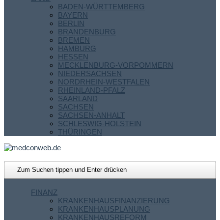
BADEN-WÜRTTEMBERG
BAYERN
BERLIN
BRANDENBURG
BREMEN
HAMBURG
HESSEN
MECKLENBURG-VORPOMMERN
NIEDERSACHSEN
NORDRHEIN-WESTFALEN
RHEINLAND-PFALZ
SAARLAND
SACHSEN
SACHSEN-ANHALT
SCHLESWIG-HOLSTEIN
THÜRINGEN
FINANZ
KRANKENHAUSFINANZIERUNG
KRANKENHAUSPLANUNG
KRANKENHAUSREFORM