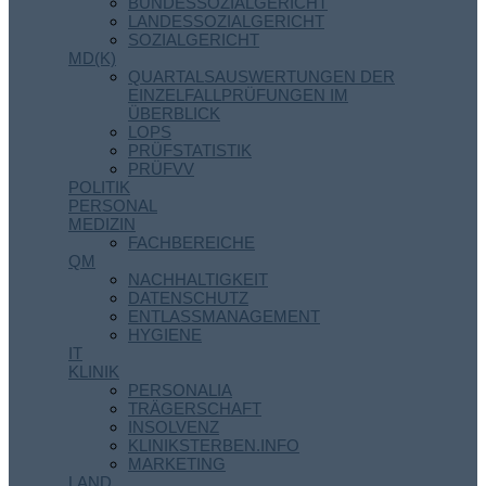
BUNDESSOZIALGERICHT
LANDESSOZIALGERICHT
SOZIALGERICHT
MD(K)
QUARTALSAUSWERTUNGEN DER
EINZELFALLPRÜFUNGEN IM
ÜBERBLICK
LOPS
PRÜFSTATISTIK
PRÜFVV
POLITIK
PERSONAL
MEDIZIN
FACHBEREICHE
QM
NACHHALTIGKEIT
DATENSCHUTZ
ENTLASSMANAGEMENT
HYGIENE
IT
KLINIK
PERSONALIA
TRÄGERSCHAFT
INSOLVENZ
KLINIKSTERBEN.INFO
MARKETING
LAND