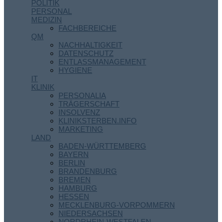
POLITIK
PERSONAL
MEDIZIN
FACHBEREICHE
QM
NACHHALTIGKEIT
DATENSCHUTZ
ENTLASSMANAGEMENT
HYGIENE
IT
KLINIK
PERSONALIA
TRÄGERSCHAFT
INSOLVENZ
KLINIKSTERBEN.INFO
MARKETING
LAND
BADEN-WÜRTTEMBERG
BAYERN
BERLIN
BRANDENBURG
BREMEN
HAMBURG
HESSEN
MECKLENBURG-VORPOMMERN
NIEDERSACHSEN
NORDRHEIN-WESTFALEN