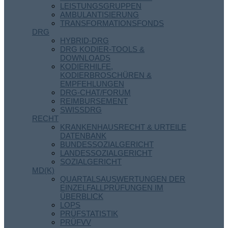
LEISTUNGSGRUPPEN
AMBULANTISIERUNG
TRANSFORMATIONSFONDS
DRG
HYBRID-DRG
DRG KODIER-TOOLS &
DOWNLOADS
KODIERHILFE,
KODIERBROSCHÜREN &
EMPFEHLUNGEN
DRG-CHAT/FORUM
REIMBURSEMENT
SWISSDRG
RECHT
KRANKENHAUSRECHT & URTEILE
DATENBANK
BUNDESSOZIALGERICHT
LANDESSOZIALGERICHT
SOZIALGERICHT
MD(K)
QUARTALSAUSWERTUNGEN DER
EINZELFALLPRÜFUNGEN IM
ÜBERBLICK
LOPS
PRÜFSTATISTIK
PRÜFVV