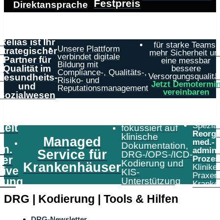
Festpreis
Direktansprache
Relias ist Ihr
für starke Teams,
Unsere Plattform
strategischer
mehr Sicherheit un
verbindet digitale
Partner für
eine messbar
Bildung mit
Qualität im
bessere
Compliance-, Qualitäts-,
Versorgungsqualität
Gesundheits-
Risiko- und
Jetzt Demotermi
und
Reputationsmanagement
vereinbaren
Sozialwesen
Speziali
Zeit
fokussiert auf
Reorga
klinische
Managed
med.-
Dokumentation,
in.
admini
Service für
DRG-/OPS-/ICD-
er
Prozes
Kodierung und
Krankenhäuser
Klinike
tive
KIS-
Praxen
tung
Unterstützung
Kranke
DRG | Kodierung | Tools & Hilfen
DRG-Newsletter