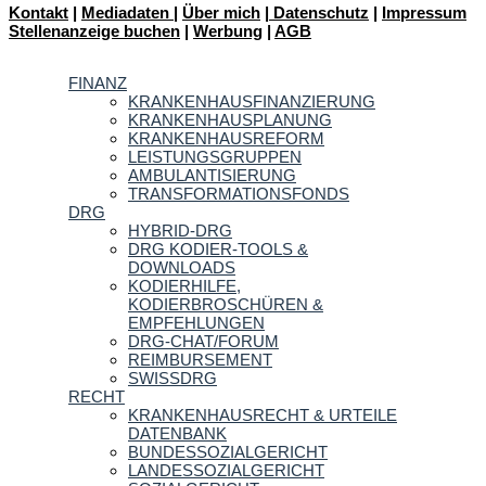
Kontakt
|
Mediadaten
|
Über mich
|
Datenschutz
|
Impressum
Stellenanzeige buchen
|
Werbung
|
AGB
FINANZ
KRANKENHAUSFINANZIERUNG
KRANKENHAUSPLANUNG
KRANKENHAUSREFORM
LEISTUNGSGRUPPEN
AMBULANTISIERUNG
TRANSFORMATIONSFONDS
DRG
HYBRID-DRG
DRG KODIER-TOOLS &
DOWNLOADS
KODIERHILFE,
KODIERBROSCHÜREN &
EMPFEHLUNGEN
DRG-CHAT/FORUM
REIMBURSEMENT
SWISSDRG
RECHT
KRANKENHAUSRECHT & URTEILE
DATENBANK
BUNDESSOZIALGERICHT
LANDESSOZIALGERICHT