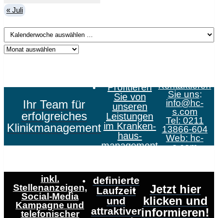
« Juli
Kontaktieren
Profitieren
Sie uns
:
Sie von
Ihr Team für
info@hc-
unseren
s.com
erfolgreiches
Leistungen
Tel: 0211
im Kranken­
Klinikmanagement
13866-604
haus­
Web:
hc-
management
s.com
inkl.
definierte
Stellenanzeigen,
Jetzt hier
Laufzeit
Social-Media
klicken und
und
Kampagne und
attraktiver
informieren!
telefonischer