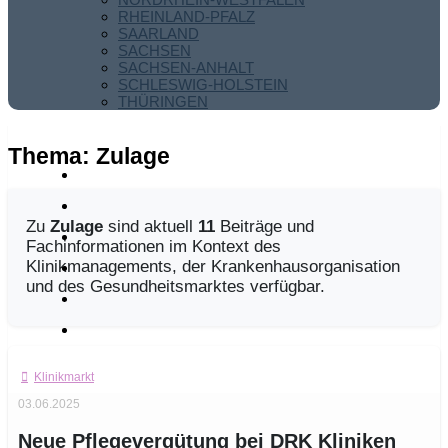
RHEINLAND-PFALZ
SAARLAND
SACHSEN
SACHSEN-ANHALT
SCHLESWIG-HOLSTEIN
THÜRINGEN
Thema:
Zulage
Zu
Zulage
sind aktuell
11
Beiträge und
Fachinformationen im Kontext des
Klinikmanagements, der Krankenhausorganisation
und des Gesundheitsmarktes verfügbar.
Klinikmarkt
03.06.2025
Neue Pflegevergütung bei DRK Kliniken