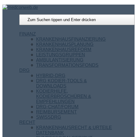
FINANZ
KRANKENHAUSFINANZIERUNG
KRANKENHAUSPLANUNG
KRANKENHAUSREFORM
LEISTUNGSGRUPPEN
AMBULANTISIERUNG
TRANSFORMATIONSFONDS
DRG
HYBRID-DRG
DRG KODIER-TOOLS &
DOWNLOADS
KODIERHILFE,
KODIERBROSCHÜREN &
EMPFEHLUNGEN
DRG-CHAT/FORUM
REIMBURSEMENT
SWISSDRG
RECHT
KRANKENHAUSRECHT & URTEILE
DATENBANK