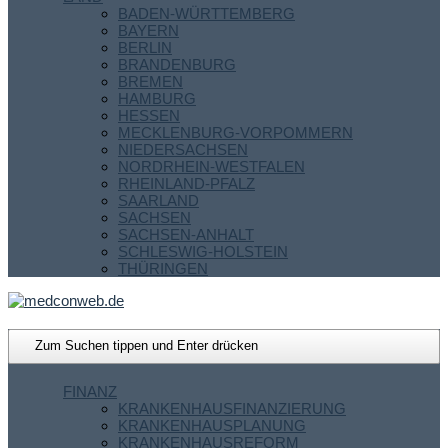
BADEN-WÜRTTEMBERG
BAYERN
BERLIN
BRANDENBURG
BREMEN
HAMBURG
HESSEN
MECKLENBURG-VORPOMMERN
NIEDERSACHSEN
NORDRHEIN-WESTFALEN
RHEINLAND-PFALZ
SAARLAND
SACHSEN
SACHSEN-ANHALT
SCHLESWIG-HOLSTEIN
THÜRINGEN
FINANZ
KRANKENHAUSFINANZIERUNG
KRANKENHAUSPLANUNG
KRANKENHAUSREFORM