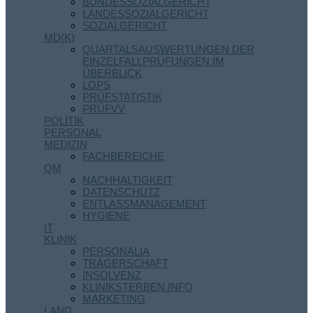
BUNDESSOZIALGERICHT
LANDESSOZIALGERICHT
SOZIALGERICHT
MD(K)
QUARTALSAUSWERTUNGEN DER
EINZELFALLPRÜFUNGEN IM
ÜBERBLICK
LOPS
PRÜFSTATISTIK
PRÜFVV
POLITIK
PERSONAL
MEDIZIN
FACHBEREICHE
QM
NACHHALTIGKEIT
DATENSCHUTZ
ENTLASSMANAGEMENT
HYGIENE
IT
KLINIK
PERSONALIA
TRÄGERSCHAFT
INSOLVENZ
KLINIKSTERBEN.INFO
MARKETING
LAND