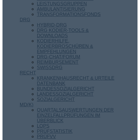
LEISTUNGSGRUPPEN
AMBULANTISIERUNG
TRANSFORMATIONSFONDS
DRG
HYBRID-DRG
DRG KODIER-TOOLS &
DOWNLOADS
KODIERHILFE,
KODIERBROSCHÜREN &
EMPFEHLUNGEN
DRG-CHAT/FORUM
REIMBURSEMENT
SWISSDRG
RECHT
KRANKENHAUSRECHT & URTEILE
DATENBANK
BUNDESSOZIALGERICHT
LANDESSOZIALGERICHT
SOZIALGERICHT
MD(K)
QUARTALSAUSWERTUNGEN DER
EINZELFALLPRÜFUNGEN IM
ÜBERBLICK
LOPS
PRÜFSTATISTIK
PRÜFVV