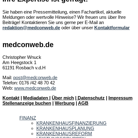
Sie haben eine Pressemitteilung, einen Fachartikel, aktuelle
Meldungen oder wertvolle Hinweise? Wir freuen uns über Ihre
Beiträge! Kontaktieren Sie uns gerne per E-Mail an
redaktion@medconweb.de
oder über unser
Kontaktformular
medconweb.de
Christopher Wnuck
Am Heegstock 1
61191 Rosbach v.d.H
Mail:
post@medconweb.de
Telefon: 0176 /42 48 70 42
Web:
www.medconweb.de
Kontakt
|
Mediadaten
|
Über mich
|
Datenschutz
|
Impressum
Stellenanzeige buchen
|
Werbung
|
AGB
FINANZ
KRANKENHAUSFINANZIERUNG
KRANKENHAUSPLANUNG
KRANKENHAUSREFORM