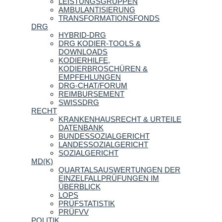
LEISTUNGSGRUPPEN
AMBULANTISIERUNG
TRANSFORMATIONSFONDS
DRG
HYBRID-DRG
DRG KODIER-TOOLS &
DOWNLOADS
KODIERHILFE,
KODIERBROSCHÜREN &
EMPFEHLUNGEN
DRG-CHAT/FORUM
REIMBURSEMENT
SWISSDRG
RECHT
KRANKENHAUSRECHT & URTEILE
DATENBANK
BUNDESSOZIALGERICHT
LANDESSOZIALGERICHT
SOZIALGERICHT
MD(K)
QUARTALSAUSWERTUNGEN DER
EINZELFALLPRÜFUNGEN IM
ÜBERBLICK
LOPS
PRÜFSTATISTIK
PRÜFVV
POLITIK