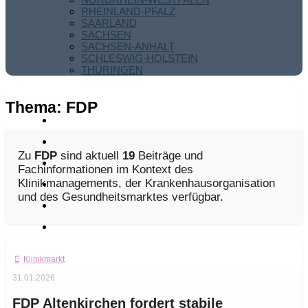
RHEINLAND-PFALZ
SAARLAND
SACHSEN
SACHSEN-ANHALT
SCHLESWIG-HOLSTEIN
THÜRINGEN
Thema:
FDP
Zu
FDP
sind aktuell
19
Beiträge und
Fachinformationen im Kontext des
Klinikmanagements, der Krankenhausorganisation
und des Gesundheitsmarktes verfügbar.
Klinikmarkt
31.01.2026
FDP Altenkirchen fordert stabile