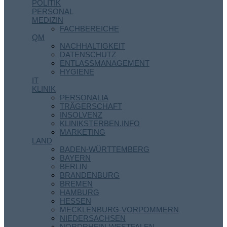
POLITIK
PERSONAL
MEDIZIN
FACHBEREICHE
QM
NACHHALTIGKEIT
DATENSCHUTZ
ENTLASSMANAGEMENT
HYGIENE
IT
KLINIK
PERSONALIA
TRÄGERSCHAFT
INSOLVENZ
KLINIKSTERBEN.INFO
MARKETING
LAND
BADEN-WÜRTTEMBERG
BAYERN
BERLIN
BRANDENBURG
BREMEN
HAMBURG
HESSEN
MECKLENBURG-VORPOMMERN
NIEDERSACHSEN
NORDRHEIN-WESTFALEN