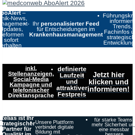
boAlert
–
Führungskrä
linik-News,
informiert:
nagement-
Ihr
personalisierter Feed
Trends,
Updates,
für Entscheidungen im
Fachinfos 
Reformen
Krankenhausmanagement
strategisc
sofort
Entwicklun
erhalten
inkl.
definierte
Stellenanzeigen,
Jetzt hier
Laufzeit
Social-Media
klicken und
und
Kampagne und
attraktiver
informieren!
telefonischer
Festpreis
Direktansprache
Relias ist Ihr
für starke Teams,
Unsere Plattform
strategischer
mehr Sicherheit un
verbindet digitale
Partner für
eine messbar
Bildung mit
Qualität im
bessere