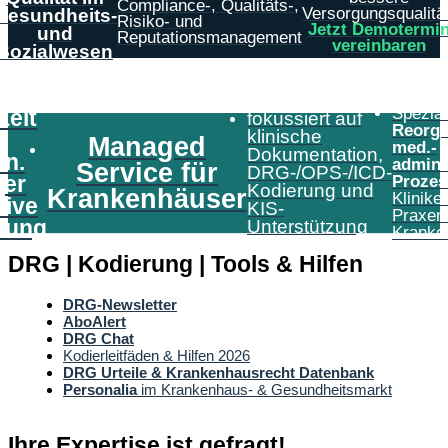
Compliance-, Qualitäts-,
Versorgungsqualität
Gesundheits-
Risiko- und
Jetzt Demotermi
und
Reputationsmanagement
vereinbaren
Sozialwesen
Speziali
Zeit
fokussiert auf
Reorga
klinische
Managed
med.-
Dokumentation,
in.
admini
Service für
DRG-/OPS-/ICD-
er
Prozes
Kodierung und
Krankenhäuser
Klinike
tive
KIS-
Praxen
tung
Unterstützung
Kranke
DRG | Kodierung | Tools & Hilfen
DRG-Newsletter
AboAlert
DRG Chat
Kodierleitfäden & Hilfen 2026
DRG Urteile & Krankenhausrecht Datenbank
Personalia
im Krankenhaus- & Gesundheitsmarkt
Ihre Expertise ist gefragt!