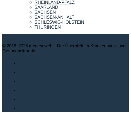
RHEINLAND-PFALZ
SAARLAND
SACHSEN
SACHSEN-ANHALT
SCHLESWIG-HOLSTEIN
THÜRINGEN
© 2016–2026 medconweb – Der Überblick im Krankenhaus- und
Gesundheitmarkt