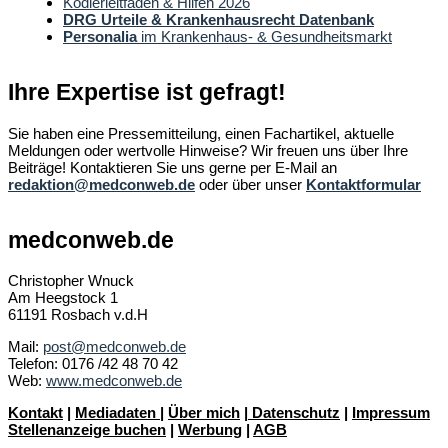
Kodierleitfäden & Hilfen 2026
DRG Urteile & Krankenhausrecht Datenbank
Personalia
im Krankenhaus- & Gesundheitsmarkt
Ihre Expertise ist gefragt!
Sie haben eine Pressemitteilung, einen Fachartikel, aktuelle
Meldungen oder wertvolle Hinweise? Wir freuen uns über Ihre
Beiträge! Kontaktieren Sie uns gerne per E-Mail an
redaktion@medconweb.de
oder über unser
Kontaktformular
medconweb.de
Christopher Wnuck
Am Heegstock 1
61191 Rosbach v.d.H
Mail:
post@medconweb.de
Telefon: 0176 /42 48 70 42
Web:
www.medconweb.de
Kontakt
|
Mediadaten
|
Über mich
|
Datenschutz
|
Impressum
Stellenanzeige buchen
|
Werbung
|
AGB