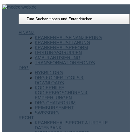
FINANZ
KRANKENHAUSFINANZIERUNG
KRANKENHAUSPLANUNG
KRANKENHAUSREFORM
LEISTUNGSGRUPPEN
AMBULANTISIERUNG
TRANSFORMATIONSFONDS
DRG
HYBRID-DRG
DRG KODIER-TOOLS &
DOWNLOADS
KODIERHILFE,
KODIERBROSCHÜREN &
EMPFEHLUNGEN
DRG-CHAT/FORUM
REIMBURSEMENT
SWISSDRG
RECHT
KRANKENHAUSRECHT & URTEILE
DATENBANK