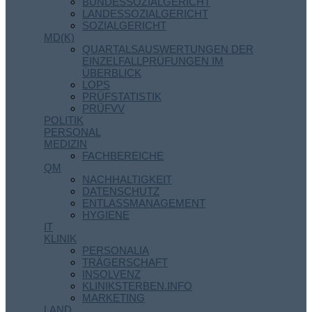
BUNDESSOZIALGERICHT
LANDESSOZIALGERICHT
SOZIALGERICHT
MD(K)
QUARTALSAUSWERTUNGEN DER
EINZELFALLPRÜFUNGEN IM
ÜBERBLICK
LOPS
PRÜFSTATISTIK
PRÜFVV
POLITIK
PERSONAL
MEDIZIN
FACHBEREICHE
QM
NACHHALTIGKEIT
DATENSCHUTZ
ENTLASSMANAGEMENT
HYGIENE
IT
KLINIK
PERSONALIA
TRÄGERSCHAFT
INSOLVENZ
KLINIKSTERBEN.INFO
MARKETING
LAND