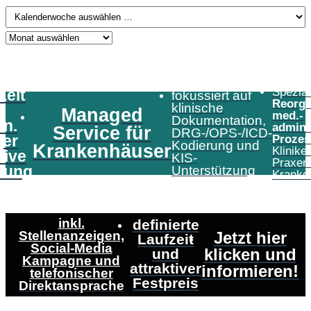
Speziali
Zeit
fokussiert auf
Reorga
klinische
Managed
med.-
Dokumentation,
in.
admini
Service für
DRG-/OPS-/ICD-
er
Prozes
Kodierung und
Krankenhäuser
Klinike
tive
KIS-
Praxen
tung
Unterstützung
Kranke
inkl.
definierte
Stellenanzeigen,
Jetzt hier
Laufzeit
Social-Media
klicken und
und
Kampagne und
attraktiver
informieren!
telefonischer
Festpreis
Direktansprache