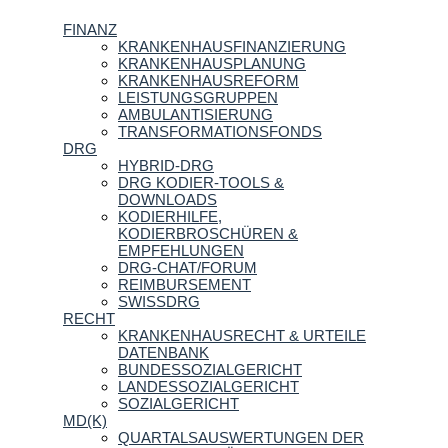
FINANZ
KRANKENHAUSFINANZIERUNG
KRANKENHAUSPLANUNG
KRANKENHAUSREFORM
LEISTUNGSGRUPPEN
AMBULANTISIERUNG
TRANSFORMATIONSFONDS
DRG
HYBRID-DRG
DRG KODIER-TOOLS &
DOWNLOADS
KODIERHILFE,
KODIERBROSCHÜREN &
EMPFEHLUNGEN
DRG-CHAT/FORUM
REIMBURSEMENT
SWISSDRG
RECHT
KRANKENHAUSRECHT & URTEILE
DATENBANK
BUNDESSOZIALGERICHT
LANDESSOZIALGERICHT
SOZIALGERICHT
MD(K)
QUARTALSAUSWERTUNGEN DER