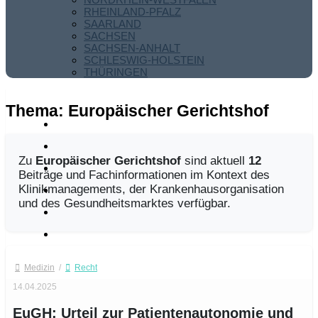
RHEINLAND-PFALZ
SAARLAND
SACHSEN
SACHSEN-ANHALT
SCHLESWIG-HOLSTEIN
THÜRINGEN
Thema:
Europäischer Gerichtshof
Zu
Europäischer Gerichtshof
sind aktuell
12
Beiträge und Fachinformationen im Kontext des
Klinikmanagements, der Krankenhausorganisation
und des Gesundheitsmarktes verfügbar.
Medizin
/
Recht
14.04.2025
EuGH: Urteil zur Patientenautonomie und