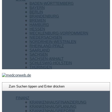
BADEN-WÜRTTEMBERG
BAYERN
BERLIN
BRANDENBURG
BREMEN
HAMBURG
HESSEN
MECKLENBURG-VORPOMMERN
NIEDERSACHSEN
NORDRHEIN-WESTFALEN
RHEINLAND-PFALZ
SAARLAND
SACHSEN
SACHSEN-ANHALT
SCHLESWIG-HOLSTEIN
THÜRINGEN
FINANZ
KRANKENHAUSFINANZIERUNG
KRANKENHAUSPLANUNG
KRANKENHAUSREFORM