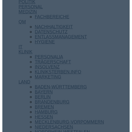
POLITIK
PERSONAL
MEDIZIN
FACHBEREICHE
QM
NACHHALTIGKEIT
DATENSCHUTZ
ENTLASSMANAGEMENT
HYGIENE
IT
KLINIK
PERSONALIA
TRÄGERSCHAFT
INSOLVENZ
KLINIKSTERBEN.INFO
MARKETING
LAND
BADEN-WÜRTTEMBERG
BAYERN
BERLIN
BRANDENBURG
BREMEN
HAMBURG
HESSEN
MECKLENBURG-VORPOMMERN
NIEDERSACHSEN
NORDRHEIN-WESTFALEN