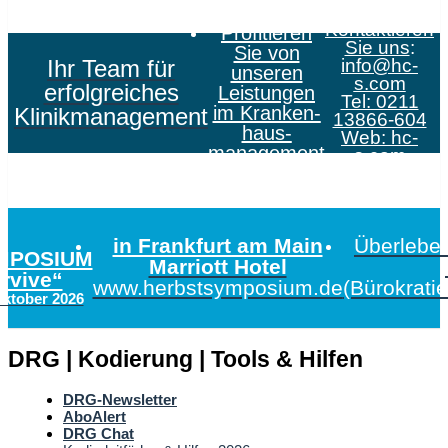
Kontaktieren
Profitieren
Sie uns
:
Sie von
Ihr Team für
info@hc-
unseren
s.com
erfolgreiches
Leistungen
Tel: 0211
im Kranken­
Klinikmanagement
13866-604
haus­
Web:
hc-
management
s.com
in Frankfurt am Main
Überleben
MPOSIUM
Marriott Hotel
urvive“
www.herbstsymposium.de
(Bürokrati
Oktober 2026
DRG | Kodierung | Tools & Hilfen
DRG-Newsletter
AboAlert
DRG Chat