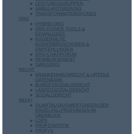
LEISTUNGSGRUPPEN
AMBULANTISIERUNG
TRANSFORMATIONSFONDS
DRG
HYBRID-DRG
DRG KODIER-TOOLS &
DOWNLOADS
KODIERHILFE,
KODIERBROSCHÜREN &
EMPFEHLUNGEN
DRG-CHAT/FORUM
REIMBURSEMENT
SWISSDRG
RECHT
KRANKENHAUSRECHT & URTEILE
DATENBANK
BUNDESSOZIALGERICHT
LANDESSOZIALGERICHT
SOZIALGERICHT
MD(K)
QUARTALSAUSWERTUNGEN DER
EINZELFALLPRÜFUNGEN IM
ÜBERBLICK
LOPS
PRÜFSTATISTIK
PRÜFVV