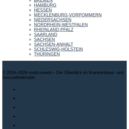
BREMEN
HAMBURG
HESSEN
MECKLENBURG-VORPOMMERN
NIEDERSACHSEN
NORDRHEIN-WESTFALEN
RHEINLAND-PFALZ
SAARLAND
SACHSEN
SACHSEN-ANHALT
SCHLESWIG-HOLSTEIN
THÜRINGEN
© 2016–2026 medconweb – Der Überblick im Krankenhaus- und
Gesundheitmarkt