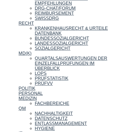
EMPFEHLUNGEN
DRG-CHAT/FORUM
REIMBURSEMENT
SWISSDRG
RECHT
KRANKENHAUSRECHT & URTEILE
DATENBANK
BUNDESSOZIALGERICHT
LANDESSOZIALGERICHT
SOZIALGERICHT
MD(K)
QUARTALSAUSWERTUNGEN DER
EINZELFALLPRÜFUNGEN IM
ÜBERBLICK
LOPS
PRÜFSTATISTIK
PRÜFVV
POLITIK
PERSONAL
MEDIZIN
FACHBEREICHE
QM
NACHHALTIGKEIT
DATENSCHUTZ
ENTLASSMANAGEMENT
HYGIENE