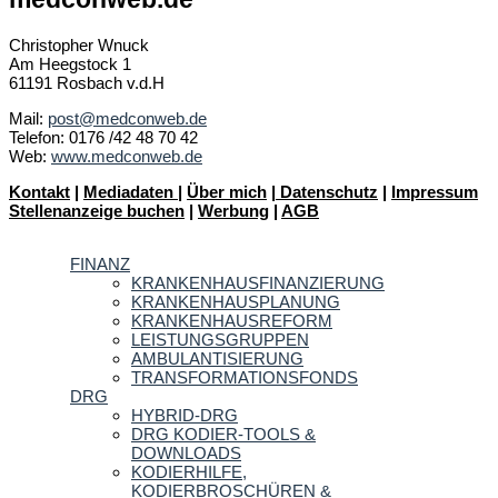
Christopher Wnuck
Am Heegstock 1
61191 Rosbach v.d.H
Mail:
post@medconweb.de
Telefon: 0176 /42 48 70 42
Web:
www.medconweb.de
Kontakt
|
Mediadaten
|
Über mich
|
Datenschutz
|
Impressum
Stellenanzeige buchen
|
Werbung
|
AGB
FINANZ
KRANKENHAUSFINANZIERUNG
KRANKENHAUSPLANUNG
KRANKENHAUSREFORM
LEISTUNGSGRUPPEN
AMBULANTISIERUNG
TRANSFORMATIONSFONDS
DRG
HYBRID-DRG
DRG KODIER-TOOLS &
DOWNLOADS
KODIERHILFE,
KODIERBROSCHÜREN &