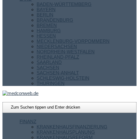
BADEN-WÜRTTEMBERG
BAYERN
BERLIN
BRANDENBURG
BREMEN
HAMBURG
HESSEN
MECKLENBURG-VORPOMMERN
NIEDERSACHSEN
NORDRHEIN-WESTFALEN
RHEINLAND-PFALZ
SAARLAND
SACHSEN
SACHSEN-ANHALT
SCHLESWIG-HOLSTEIN
THÜRINGEN
FINANZ
KRANKENHAUSFINANZIERUNG
KRANKENHAUSPLANUNG
KRANKENHAUSREFORM