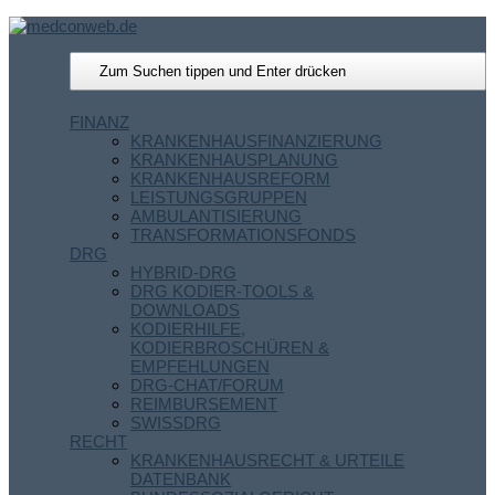
FINANZ
KRANKENHAUSFINANZIERUNG
KRANKENHAUSPLANUNG
KRANKENHAUSREFORM
LEISTUNGSGRUPPEN
AMBULANTISIERUNG
TRANSFORMATIONSFONDS
DRG
HYBRID-DRG
DRG KODIER-TOOLS &
DOWNLOADS
KODIERHILFE,
KODIERBROSCHÜREN &
EMPFEHLUNGEN
DRG-CHAT/FORUM
REIMBURSEMENT
SWISSDRG
RECHT
KRANKENHAUSRECHT & URTEILE
DATENBANK