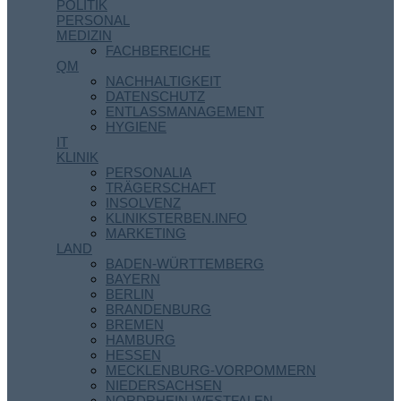
POLITIK
PERSONAL
MEDIZIN
FACHBEREICHE
QM
NACHHALTIGKEIT
DATENSCHUTZ
ENTLASSMANAGEMENT
HYGIENE
IT
KLINIK
PERSONALIA
TRÄGERSCHAFT
INSOLVENZ
KLINIKSTERBEN.INFO
MARKETING
LAND
BADEN-WÜRTTEMBERG
BAYERN
BERLIN
BRANDENBURG
BREMEN
HAMBURG
HESSEN
MECKLENBURG-VORPOMMERN
NIEDERSACHSEN
NORDRHEIN-WESTFALEN