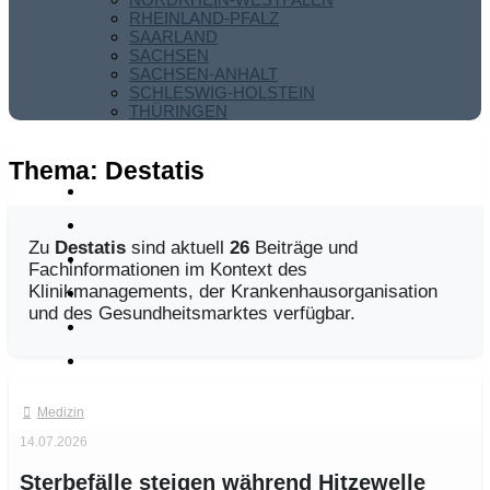
RHEINLAND-PFALZ
SAARLAND
SACHSEN
SACHSEN-ANHALT
SCHLESWIG-HOLSTEIN
THÜRINGEN
Thema:
Destatis
Zu
Destatis
sind aktuell
26
Beiträge und
Fachinformationen im Kontext des
Klinikmanagements, der Krankenhausorganisation
und des Gesundheitsmarktes verfügbar.
Medizin
14.07.2026
Sterbefälle steigen während Hitzewelle