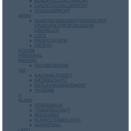
BUNDESSOZIALGERICHT
LANDESSOZIALGERICHT
SOZIALGERICHT
MD(K)
QUARTALSAUSWERTUNGEN DER
EINZELFALLPRÜFUNGEN IM
ÜBERBLICK
LOPS
PRÜFSTATISTIK
PRÜFVV
POLITIK
PERSONAL
MEDIZIN
FACHBEREICHE
QM
NACHHALTIGKEIT
DATENSCHUTZ
ENTLASSMANAGEMENT
HYGIENE
IT
KLINIK
PERSONALIA
TRÄGERSCHAFT
INSOLVENZ
KLINIKSTERBEN.INFO
MARKETING
LAND