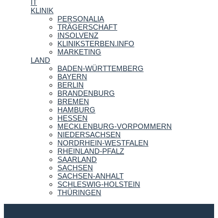
IT
KLINIK
PERSONALIA
TRÄGERSCHAFT
INSOLVENZ
KLINIKSTERBEN.INFO
MARKETING
LAND
BADEN-WÜRTTEMBERG
BAYERN
BERLIN
BRANDENBURG
BREMEN
HAMBURG
HESSEN
MECKLENBURG-VORPOMMERN
NIEDERSACHSEN
NORDRHEIN-WESTFALEN
RHEINLAND-PFALZ
SAARLAND
SACHSEN
SACHSEN-ANHALT
SCHLESWIG-HOLSTEIN
THÜRINGEN