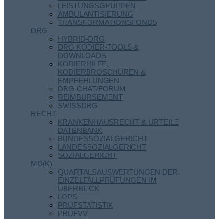
LEISTUNGSGRUPPEN
AMBULANTISIERUNG
TRANSFORMATIONSFONDS
DRG
HYBRID-DRG
DRG KODIER-TOOLS &
DOWNLOADS
KODIERHILFE,
KODIERBROSCHÜREN &
EMPFEHLUNGEN
DRG-CHAT/FORUM
REIMBURSEMENT
SWISSDRG
RECHT
KRANKENHAUSRECHT & URTEILE
DATENBANK
BUNDESSOZIALGERICHT
LANDESSOZIALGERICHT
SOZIALGERICHT
MD(K)
QUARTALSAUSWERTUNGEN DER
EINZELFALLPRÜFUNGEN IM
ÜBERBLICK
LOPS
PRÜFSTATISTIK
PRÜFVV