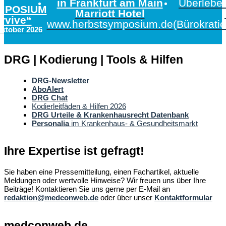
in Frankfurt am Main
Überleben
MPOSIUM
Marriott Hotel
urvive“
www.herbstsymposium.de
(Bürokrati
Oktober 2026
DRG | Kodierung | Tools & Hilfen
DRG-Newsletter
AboAlert
DRG Chat
Kodierleitfäden & Hilfen 2026
DRG Urteile & Krankenhausrecht Datenbank
Personalia
im Krankenhaus- & Gesundheitsmarkt
Ihre Expertise ist gefragt!
Sie haben eine Pressemitteilung, einen Fachartikel, aktuelle
Meldungen oder wertvolle Hinweise? Wir freuen uns über Ihre
Beiträge! Kontaktieren Sie uns gerne per E-Mail an
redaktion@medconweb.de
oder über unser
Kontaktformular
medconweb.de