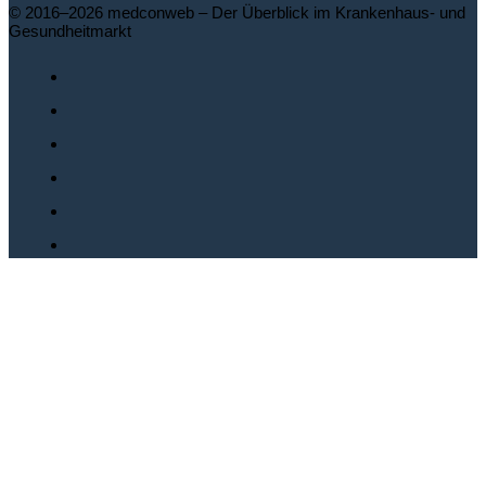
© 2016–2026 medconweb – Der Überblick im Krankenhaus- und
Gesundheitmarkt