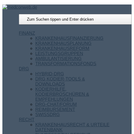
FINANZ
KRANKENHAUSFINANZIERUNG
KRANKENHAUSPLANUNG
KRANKENHAUSREFORM
LEISTUNGSGRUPPEN
AMBULANTISIERUNG
TRANSFORMATIONSFONDS
DRG
HYBRID-DRG
DRG KODIER-TOOLS &
DOWNLOADS
KODIERHILFE,
KODIERBROSCHÜREN &
EMPFEHLUNGEN
DRG-CHAT/FORUM
REIMBURSEMENT
SWISSDRG
RECHT
KRANKENHAUSRECHT & URTEILE
DATENBANK