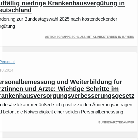
uffällig niedrige Krankenhausvergütung in
eutschland
rderung zur Bundestagswahl 2025 nach kostendeckender
rgütung
Aktionsgruppe Schluss mit Kliniksterben in Bayern
Personal
.10.2024
ersonalbemessung und Weiterbildung für
rztinnen und Ärzte: Wichtige Schritte im
rankenhausversorgungsverbesserungsgesetz
ndesärztekammer äußert sich positiv zu den Änderungsanträgen
d betont die Notwendigkeit einer soliden Personalbemessung
Bundesärztekammer