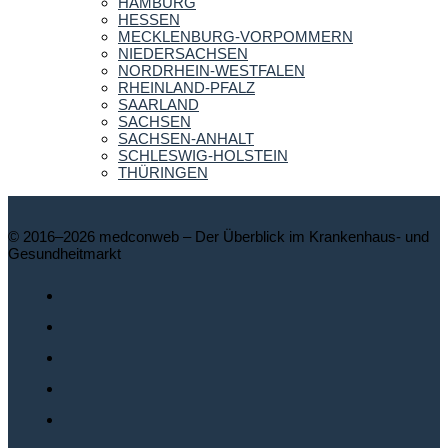
HAMBURG
HESSEN
MECKLENBURG-VORPOMMERN
NIEDERSACHSEN
NORDRHEIN-WESTFALEN
RHEINLAND-PFALZ
SAARLAND
SACHSEN
SACHSEN-ANHALT
SCHLESWIG-HOLSTEIN
THÜRINGEN
© 2016–2026 medconweb – Der Überblick im Krankenhaus- und
Gesundheitmarkt