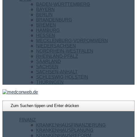
BADEN-WÜRTTEMBERG
BAYERN
BERLIN
BRANDENBURG
BREMEN
HAMBURG
HESSEN
MECKLENBURG-VORPOMMERN
NIEDERSACHSEN
NORDRHEIN-WESTFALEN
RHEINLAND-PFALZ
SAARLAND
SACHSEN
SACHSEN-ANHALT
SCHLESWIG-HOLSTEIN
THÜRINGEN
FINANZ
KRANKENHAUSFINANZIERUNG
KRANKENHAUSPLANUNG
KRANKENHAUSREFORM