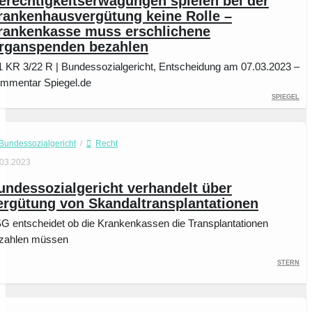
erechtigkeitserwägungen spielen bei der
rankenhausvergütung keine Rolle –
rankenkasse muss erschlichene
rganspenden bezahlen
1 KR 3/22 R | Bundessozialgericht, Entscheidung am 07.03.2023 –
mmentar Spiegel.de
Spiegel
Bundessozialgericht
/
Recht
.03.2023
undessozialgericht verhandelt über
ergütung von Skandaltransplantationen
G entscheidet ob die Krankenkassen die Transplantationen
zahlen müssen
Stern