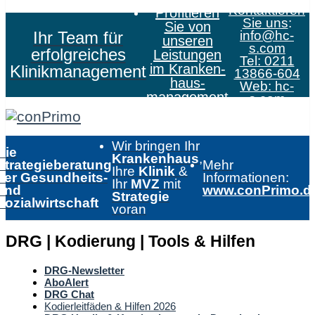
Kontaktieren
Profitieren
Sie uns
:
Sie von
Ihr Team für
info@hc-
unseren
s.com
erfolgreiches
Leistungen
Tel: 0211
im Kranken­
Klinikmanagement
13866-604
haus­
Web:
hc-
management
s.com
Wir bringen Ihr
Die
Krankenhaus
,
Strategieberatung
Mehr
Ihre
Klinik
&
der Gesundheits-
Informationen:
Ihr
MVZ
mit
und
www.conPrimo.d
Strategie
Sozialwirtschaft
voran
DRG | Kodierung | Tools & Hilfen
DRG-Newsletter
AboAlert
DRG Chat
Kodierleitfäden & Hilfen 2026