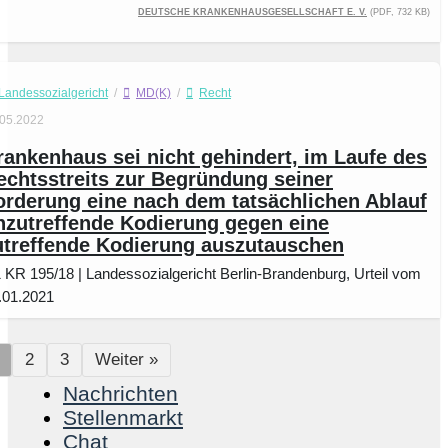
Deutsche Krankenhausgesellschaft e. V.
(PDF, 732 kB)
Landessozialgericht
/
MD(K)
/
Recht
.05.2022
rankenhaus sei nicht gehindert, im Laufe des
echtsstreits zur Begründung seiner
orderung eine nach dem tatsächlichen Ablauf
nzutreffende Kodierung gegen eine
utreffende Kodierung auszutauschen
1 KR 195/18 | Landessozialgericht Berlin-Brandenburg, Urteil vom
.01.2021
2
3
Weiter »
Nachrichten
Stellenmarkt
Chat