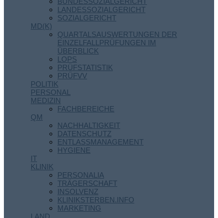
BUNDESSOZIALGERICHT
LANDESSOZIALGERICHT
SOZIALGERICHT
MD(K)
QUARTALSAUSWERTUNGEN DER
EINZELFALLPRÜFUNGEN IM
ÜBERBLICK
LOPS
PRÜFSTATISTIK
PRÜFVV
POLITIK
PERSONAL
MEDIZIN
FACHBEREICHE
QM
NACHHALTIGKEIT
DATENSCHUTZ
ENTLASSMANAGEMENT
HYGIENE
IT
KLINIK
PERSONALIA
TRÄGERSCHAFT
INSOLVENZ
KLINIKSTERBEN.INFO
MARKETING
LAND