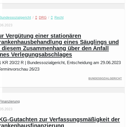
Bundessozialgericht
/
DRG
/
Recht
.06.2023
ur Vergütung einer stationären
rankenhausbehandlung eines Säuglings und
n diesem Zusammenhang über den Anfall
ines Verlegungsabschlages
1 KR 20/22 R | Bundessozialgericht, Entscheidung am 29.06.2023
Terminvorschau 26/23
Bundessozialgericht
Finanzierung
.05.2023
KG-Gutachten zur Verfassungsmäßigkeit der
rankenhausfinanzierung