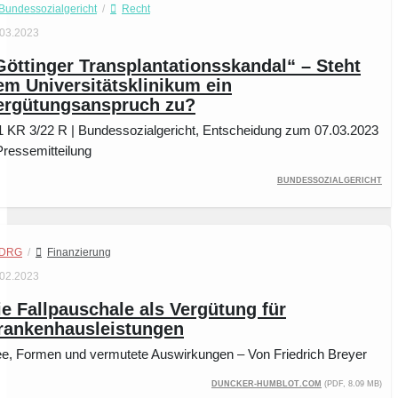
Bundessozialgericht
/
Recht
.03.2023
Göttinger Transplantationsskandal“ – Steht
em Universitätsklinikum ein
ergütungsanspruch zu?
1 KR 3/22 R | Bundessozialgericht, Entscheidung zum 07.03.2023
Pressemitteilung
Bundessozialgericht
DRG
/
Finanzierung
.02.2023
ie Fallpauschale als Vergütung für
rankenhausleistungen
ee, Formen und vermutete Auswirkungen – Von Friedrich Breyer
duncker-humblot.com
(PDF, 8.09 MB)