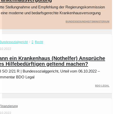
itte Stellungnahme und Empfehlung der Regierungskommission
r eine moderne und bedarfsgerechte Krankenhausversorgung
Bundesgesundheitsministerium
Bundessozialgericht
/
Recht
.10.2022
ann ein Krankenhaus (Nothelfer) Ansprüche
es Hilfebedürftigen geltend machen?
8 SO 2/21 R | Bundessozialggericht, Urteil vom 06.10.2022 –
mmentar BDO Legal
BDO Legal
Finanzierung
.10.2022