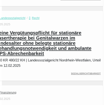
Landessozialgericht
/
Recht
.05.2025
eine Vergütungspflicht für stationäre
asertherapie bei Genitalwarzen im
indesalter ohne belegte stationäre
ehandlungsnotwendigkeit und ambulante
PS-Abrechenbarkeit
10 KR 480/22 KH | Landessozialgericht Nordrhein-Westfalen, Urteil
m 12.02.2025
Sozialgerichtsbarkeit
Finanzierung
.02.2025