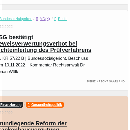
Bundessozialgericht
/
MD(K)
/
Recht
.12.2022
SG bestätigt
eweisverwertungsverbot bei
ichteinleitung des Prüfverfahrens
1 KR 57/22 B | Bundessozialgericht, Beschluss
m 10.11.2022 – Kommentar Rechtsanwalt Dr.
orian Wölk
Medizinrecht Saarland
Finanzierung
/
Gesundheitspolitik
.12.2022
rundlegende Reform der
rankenhausvergütung