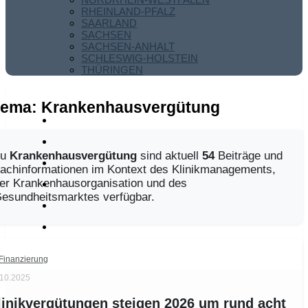
RHEINLAND-PFALZ
SAARLAND
SACHSEN
SACHSEN-ANHALT
SCHLESWIG-HOLSTEIN
THÜRINGEN
hema:
Krankenhausvergütung
Zu
Krankenhausvergütung
sind aktuell
54
Beiträge und
achinformationen im Kontext des Klinikmanagements,
er Krankenhausorganisation und des
esundheitsmarktes verfügbar.
Finanzierung
.10.2025
linikvergütungen steigen 2026 um rund acht