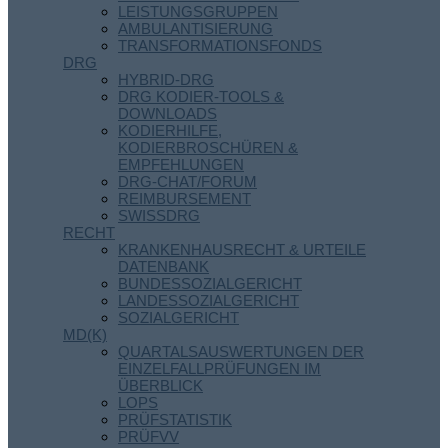
LEISTUNGSGRUPPEN
AMBULANTISIERUNG
TRANSFORMATIONSFONDS
DRG
HYBRID-DRG
DRG KODIER-TOOLS &
DOWNLOADS
KODIERHILFE,
KODIERBROSCHÜREN &
EMPFEHLUNGEN
DRG-CHAT/FORUM
REIMBURSEMENT
SWISSDRG
RECHT
KRANKENHAUSRECHT & URTEILE
DATENBANK
BUNDESSOZIALGERICHT
LANDESSOZIALGERICHT
SOZIALGERICHT
MD(K)
QUARTALSAUSWERTUNGEN DER
EINZELFALLPRÜFUNGEN IM
ÜBERBLICK
LOPS
PRÜFSTATISTIK
PRÜFVV