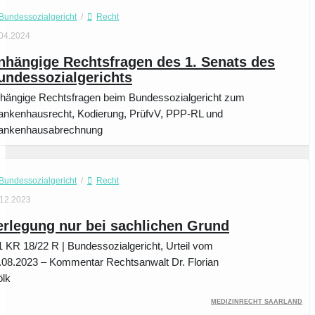
Bundessozialgericht
/
Recht
.04.2024
nhängige Rechtsfragen des 1. Senats des
undessozialgerichts
hängige Rechtsfragen beim Bundessozialgericht zum
ankenhausrecht, Kodierung, PrüfvV, PPP-RL und
ankenhausabrechnung
Bundessozialgericht
/
Recht
.12.2023
erlegung nur bei sachlichen Grund
1 KR 18/22 R | Bundessozialgericht, Urteil vom
.08.2023 – Kommentar Rechtsanwalt Dr. Florian
lk
Medizinrecht Saarland