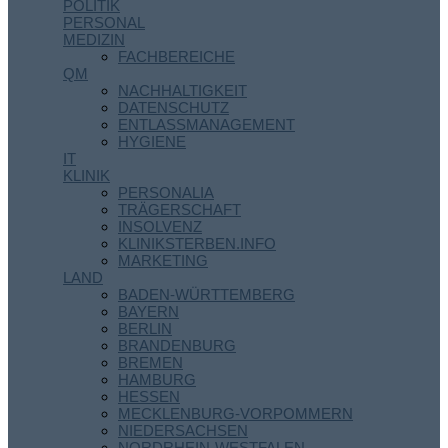
POLITIK
PERSONAL
MEDIZIN
FACHBEREICHE
QM
NACHHALTIGKEIT
DATENSCHUTZ
ENTLASSMANAGEMENT
HYGIENE
IT
KLINIK
PERSONALIA
TRÄGERSCHAFT
INSOLVENZ
KLINIKSTERBEN.INFO
MARKETING
LAND
BADEN-WÜRTTEMBERG
BAYERN
BERLIN
BRANDENBURG
BREMEN
HAMBURG
HESSEN
MECKLENBURG-VORPOMMERN
NIEDERSACHSEN
NORDRHEIN-WESTFALEN