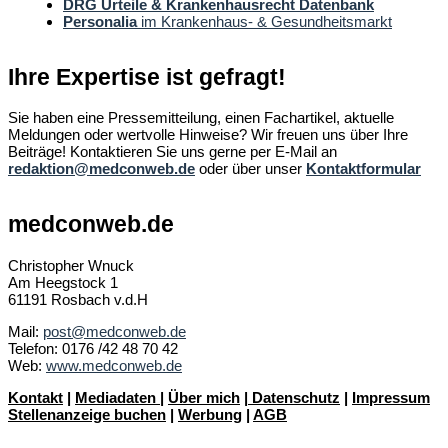
DRG Urteile & Krankenhausrecht Datenbank
Personalia
im Krankenhaus- & Gesundheitsmarkt
Ihre Expertise ist gefragt!
Sie haben eine Pressemitteilung, einen Fachartikel, aktuelle
Meldungen oder wertvolle Hinweise? Wir freuen uns über Ihre
Beiträge! Kontaktieren Sie uns gerne per E-Mail an
redaktion@medconweb.de
oder über unser
Kontaktformular
medconweb.de
Christopher Wnuck
Am Heegstock 1
61191 Rosbach v.d.H
Mail:
post@medconweb.de
Telefon: 0176 /42 48 70 42
Web:
www.medconweb.de
Kontakt
|
Mediadaten
|
Über mich
|
Datenschutz
|
Impressum
Stellenanzeige buchen
|
Werbung
|
AGB