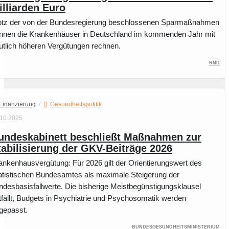
illiarden Euro
otz der von der Bundesregierung beschlossenen Sparmaßnahmen
nnen die Krankenhäuser in Deutschland im kommenden Jahr mit
utlich höheren Vergütungen rechnen.
RND
Finanzierung
/
Gesundheitspolitik
.10.2025
undeskabinett beschließt Maßnahmen zur
tabilisierung der GKV-Beiträge 2026
ankenhausvergütung: Für 2026 gilt der Orientierungswert des
atistischen Bundesamtes als maximale Steigerung der
ndesbasisfallwerte. Die bisherige Meistbegünstigungsklausel
tfällt, Budgets in Psychiatrie und Psychosomatik werden
gepasst.
Bundesgesundheitsministerium