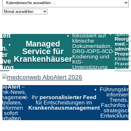
Speziali
Zeit
fokussiert auf
Reorga
klinische
Managed
med.-
Dokumentation,
in.
admini
Service für
DRG-/OPS-/ICD-
er
Prozes
Kodierung und
Krankenhäuser
Klinike
tive
KIS-
Praxen
tung
Unterstützung
Kranke
boAlert
–
Führungskrä
linik-News,
informiert:
nagement-
Ihr
personalisierter Feed
Trends,
Updates,
für Entscheidungen im
Fachinfos 
Reformen
Krankenhausmanagement
strategisc
sofort
Entwicklun
erhalten