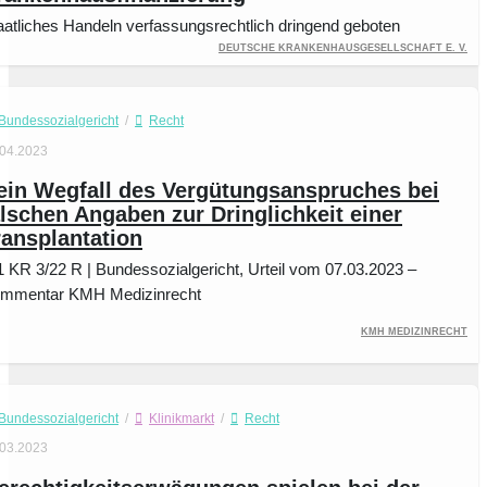
aatliches Handeln verfassungsrechtlich dringend geboten
Deutsche Krankenhausgesellschaft e. V.
Bundessozialgericht
/
Recht
.04.2023
ein Wegfall des Vergütungsanspruches bei
alschen Angaben zur Dringlichkeit einer
ransplantation
1 KR 3/22 R | Bundessozialgericht, Urteil vom 07.03.2023 –
mmentar KMH Medizinrecht
KMH Medizinrecht
Bundessozialgericht
/
Klinikmarkt
/
Recht
.03.2023