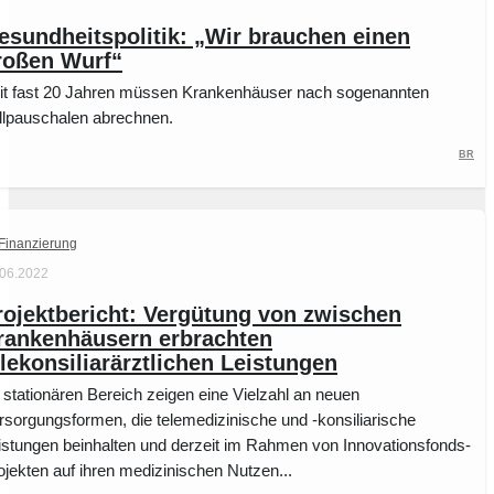
esundheitspolitik: „Wir brauchen einen
roßen Wurf“
it fast 20 Jahren müssen Krankenhäuser nach sogenannten
llpauschalen abrechnen.
BR
Finanzierung
.06.2022
rojektbericht: Vergütung von zwischen
rankenhäusern erbrachten
elekonsiliarärztlichen Leistungen
 stationären Bereich zeigen eine Vielzahl an neuen
rsorgungsformen, die telemedizinische und -konsiliarische
istungen beinhalten und derzeit im Rahmen von Innovationsfonds-
ojekten auf ihren medizinischen Nutzen...