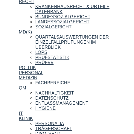
RECHT
KRANKENHAUSRECHT & URTEILE
DATENBANK
BUNDESSOZIALGERICHT
LANDESSOZIALGERICHT
SOZIALGERICHT
MD(K)
QUARTALSAUSWERTUNGEN DER
EINZELFALLPRÜFUNGEN IM
ÜBERBLICK
LOPS
PRÜFSTATISTIK
PRÜFVV
POLITIK
PERSONAL
MEDIZIN
FACHBEREICHE
QM
NACHHALTIGKEIT
DATENSCHUTZ
ENTLASSMANAGEMENT
HYGIENE
IT
KLINIK
PERSONALIA
TRÄGERSCHAFT
INSOLVENZ