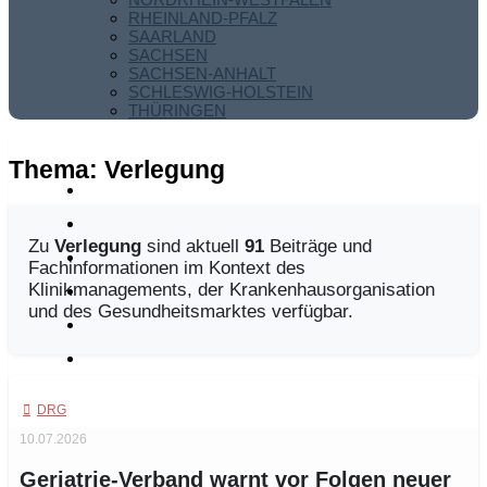
RHEINLAND-PFALZ
SAARLAND
SACHSEN
SACHSEN-ANHALT
SCHLESWIG-HOLSTEIN
THÜRINGEN
Thema:
Verlegung
Zu
Verlegung
sind aktuell
91
Beiträge und
Fachinformationen im Kontext des
Klinikmanagements, der Krankenhausorganisation
und des Gesundheitsmarktes verfügbar.
DRG
10.07.2026
Geriatrie-Verband warnt vor Folgen neuer