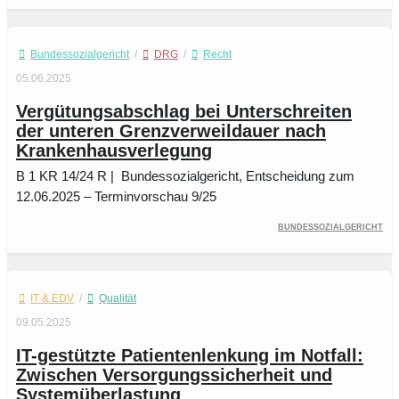
Bundessozialgericht
/
DRG
/
Recht
05.06.2025
Vergütungsabschlag bei Unterschreiten
der unteren Grenzverweildauer nach
Krankenhausverlegung
B 1 KR 14/24 R | Bundessozialgericht, Entscheidung zum
12.06.2025 – Terminvorschau 9/25
Bundessozialgericht
IT & EDV
/
Qualität
09.05.2025
IT-gestützte Patientenlenkung im Notfall:
Zwischen Versorgungssicherheit und
Systemüberlastung