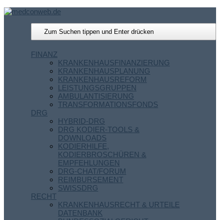
FINANZ
KRANKENHAUSFINANZIERUNG
KRANKENHAUSPLANUNG
KRANKENHAUSREFORM
LEISTUNGSGRUPPEN
AMBULANTISIERUNG
TRANSFORMATIONSFONDS
DRG
HYBRID-DRG
DRG KODIER-TOOLS &
DOWNLOADS
KODIERHILFE,
KODIERBROSCHÜREN &
EMPFEHLUNGEN
DRG-CHAT/FORUM
REIMBURSEMENT
SWISSDRG
RECHT
KRANKENHAUSRECHT & URTEILE
DATENBANK