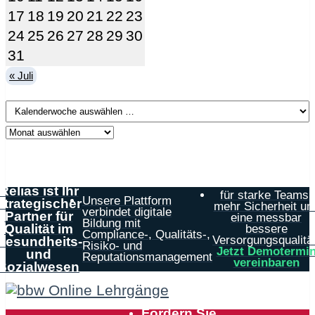
17
18
19
20
21
22
23
24
25
26
27
28
29
30
31
« Juli
Relias ist Ihr
für starke Teams,
Unsere Plattform
strategischer
mehr Sicherheit un
verbindet digitale
Partner für
eine messbar
Bildung mit
Qualität im
bessere
Compliance-, Qualitäts-,
Versorgungsqualität
Gesundheits-
Risiko- und
Jetzt Demotermi
und
Reputationsmanagement
vereinbaren
Sozialwesen
Fordern Sie