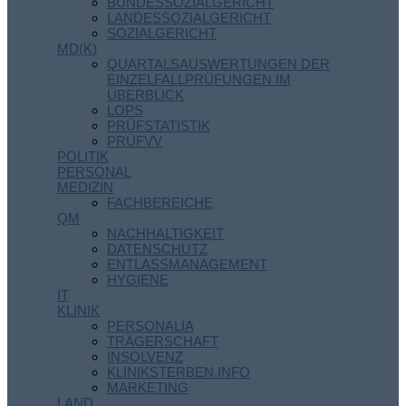
BUNDESSOZIALGERICHT
LANDESSOZIALGERICHT
SOZIALGERICHT
MD(K)
QUARTALSAUSWERTUNGEN DER
EINZELFALLPRÜFUNGEN IM
ÜBERBLICK
LOPS
PRÜFSTATISTIK
PRÜFVV
POLITIK
PERSONAL
MEDIZIN
FACHBEREICHE
QM
NACHHALTIGKEIT
DATENSCHUTZ
ENTLASSMANAGEMENT
HYGIENE
IT
KLINIK
PERSONALIA
TRÄGERSCHAFT
INSOLVENZ
KLINIKSTERBEN.INFO
MARKETING
LAND