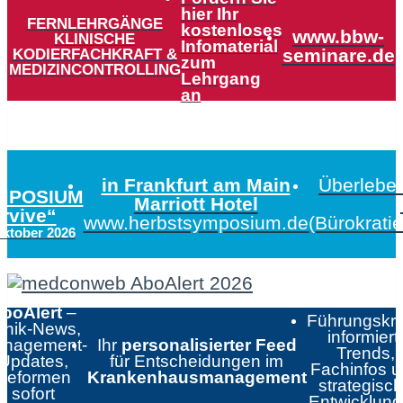
hier Ihr
FERNLEHRGÄNGE
kostenloses
www.bbw-
KLINISCHE
Infomaterial
KODIERFACHKRAFT &
seminare.de
zum
MEDIZINCONTROLLING
Lehrgang
an
in Frankfurt am Main
Überleben
MPOSIUM
Marriott Hotel
urvive“
www.herbstsymposium.de
(Bürokrati
Oktober 2026
boAlert
–
Führungskrä
linik-News,
informiert:
nagement-
Ihr
personalisierter Feed
Trends,
Updates,
für Entscheidungen im
Fachinfos 
Reformen
Krankenhausmanagement
strategisc
sofort
Entwicklun