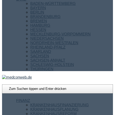
BADEN-WÜRTTEMBERG
BAYERN
BERLIN
BRANDENBURG
BREMEN
HAMBURG
HESSEN
MECKLENBURG-VORPOMMERN
NIEDERSACHSEN
NORDRHEIN-WESTFALEN
RHEINLAND-PFALZ
SAARLAND
SACHSEN
SACHSEN-ANHALT
SCHLESWIG-HOLSTEIN
THÜRINGEN
FINANZ
KRANKENHAUSFINANZIERUNG
KRANKENHAUSPLANUNG
KRANKENHAUSREFORM