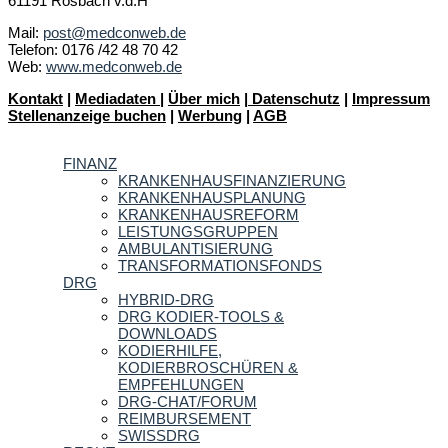
61191 Rosbach v.d.H
Mail:
post@medconweb.de
Telefon: 0176 /42 48 70 42
Web:
www.medconweb.de
Kontakt
|
Mediadaten
|
Über mich
|
Datenschutz
|
Impressum
Stellenanzeige buchen
|
Werbung
|
AGB
FINANZ
KRANKENHAUSFINANZIERUNG
KRANKENHAUSPLANUNG
KRANKENHAUSREFORM
LEISTUNGSGRUPPEN
AMBULANTISIERUNG
TRANSFORMATIONSFONDS
DRG
HYBRID-DRG
DRG KODIER-TOOLS &
DOWNLOADS
KODIERHILFE,
KODIERBROSCHÜREN &
EMPFEHLUNGEN
DRG-CHAT/FORUM
REIMBURSEMENT
SWISSDRG