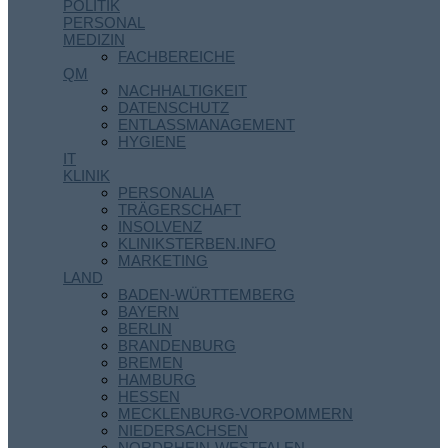
POLITIK
PERSONAL
MEDIZIN
FACHBEREICHE
QM
NACHHALTIGKEIT
DATENSCHUTZ
ENTLASSMANAGEMENT
HYGIENE
IT
KLINIK
PERSONALIA
TRÄGERSCHAFT
INSOLVENZ
KLINIKSTERBEN.INFO
MARKETING
LAND
BADEN-WÜRTTEMBERG
BAYERN
BERLIN
BRANDENBURG
BREMEN
HAMBURG
HESSEN
MECKLENBURG-VORPOMMERN
NIEDERSACHSEN
NORDRHEIN-WESTFALEN