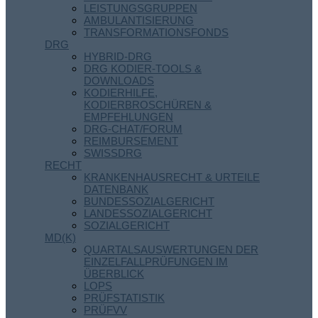
LEISTUNGSGRUPPEN
AMBULANTISIERUNG
TRANSFORMATIONSFONDS
DRG
HYBRID-DRG
DRG KODIER-TOOLS &
DOWNLOADS
KODIERHILFE,
KODIERBROSCHÜREN &
EMPFEHLUNGEN
DRG-CHAT/FORUM
REIMBURSEMENT
SWISSDRG
RECHT
KRANKENHAUSRECHT & URTEILE
DATENBANK
BUNDESSOZIALGERICHT
LANDESSOZIALGERICHT
SOZIALGERICHT
MD(K)
QUARTALSAUSWERTUNGEN DER
EINZELFALLPRÜFUNGEN IM
ÜBERBLICK
LOPS
PRÜFSTATISTIK
PRÜFVV