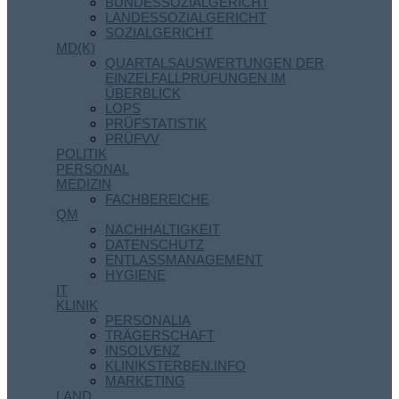
BUNDESSOZIALGERICHT
LANDESSOZIALGERICHT
SOZIALGERICHT
MD(K)
QUARTALSAUSWERTUNGEN DER
EINZELFALLPRÜFUNGEN IM
ÜBERBLICK
LOPS
PRÜFSTATISTIK
PRÜFVV
POLITIK
PERSONAL
MEDIZIN
FACHBEREICHE
QM
NACHHALTIGKEIT
DATENSCHUTZ
ENTLASSMANAGEMENT
HYGIENE
IT
KLINIK
PERSONALIA
TRÄGERSCHAFT
INSOLVENZ
KLINIKSTERBEN.INFO
MARKETING
LAND