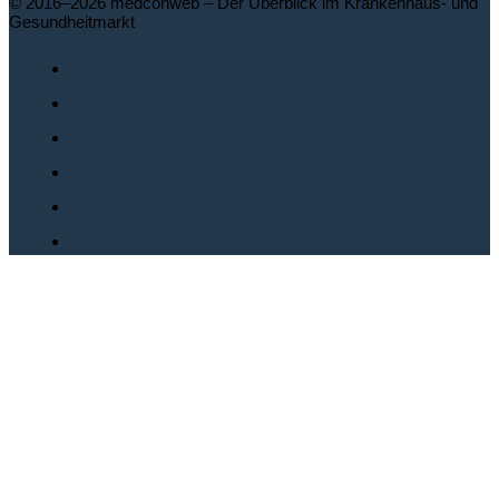
© 2016–2026 medconweb – Der Überblick im Krankenhaus- und
Gesundheitmarkt