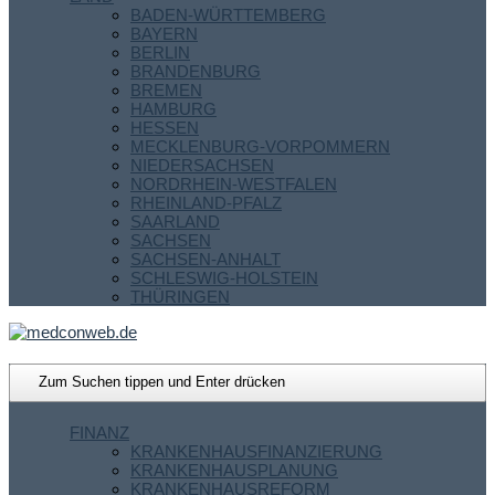
BADEN-WÜRTTEMBERG
BAYERN
BERLIN
BRANDENBURG
BREMEN
HAMBURG
HESSEN
MECKLENBURG-VORPOMMERN
NIEDERSACHSEN
NORDRHEIN-WESTFALEN
RHEINLAND-PFALZ
SAARLAND
SACHSEN
SACHSEN-ANHALT
SCHLESWIG-HOLSTEIN
THÜRINGEN
FINANZ
KRANKENHAUSFINANZIERUNG
KRANKENHAUSPLANUNG
KRANKENHAUSREFORM