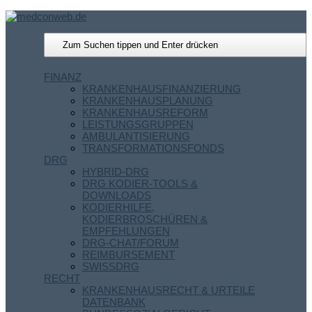
FINANZ
KRANKENHAUSFINANZIERUNG
KRANKENHAUSPLANUNG
KRANKENHAUSREFORM
LEISTUNGSGRUPPEN
AMBULANTISIERUNG
TRANSFORMATIONSFONDS
DRG
HYBRID-DRG
DRG KODIER-TOOLS &
DOWNLOADS
KODIERHILFE,
KODIERBROSCHÜREN &
EMPFEHLUNGEN
DRG-CHAT/FORUM
REIMBURSEMENT
SWISSDRG
RECHT
KRANKENHAUSRECHT & URTEILE
DATENBANK