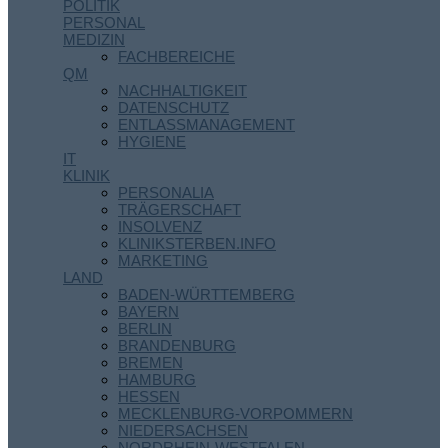
POLITIK
PERSONAL
MEDIZIN
FACHBEREICHE
QM
NACHHALTIGKEIT
DATENSCHUTZ
ENTLASSMANAGEMENT
HYGIENE
IT
KLINIK
PERSONALIA
TRÄGERSCHAFT
INSOLVENZ
KLINIKSTERBEN.INFO
MARKETING
LAND
BADEN-WÜRTTEMBERG
BAYERN
BERLIN
BRANDENBURG
BREMEN
HAMBURG
HESSEN
MECKLENBURG-VORPOMMERN
NIEDERSACHSEN
NORDRHEIN-WESTFALEN