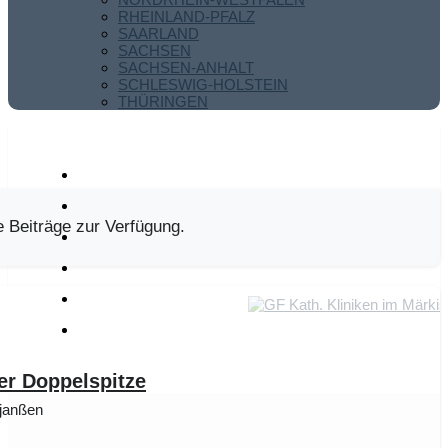
RHEINLAND-PFALZ
SAARLAND
SACHSEN
SACHSEN-ANHALT
SCHLESWIG-HOLSTEIN
THÜRINGEN
e Beiträge zur Verfügung.
er Doppelspitze
ejanßen