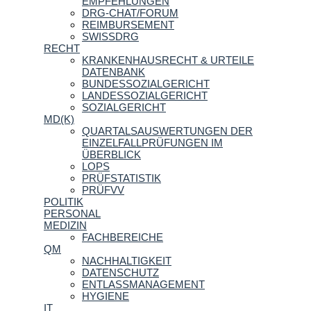
EMPFEHLUNGEN
DRG-CHAT/FORUM
REIMBURSEMENT
SWISSDRG
RECHT
KRANKENHAUSRECHT & URTEILE
DATENBANK
BUNDESSOZIALGERICHT
LANDESSOZIALGERICHT
SOZIALGERICHT
MD(K)
QUARTALSAUSWERTUNGEN DER
EINZELFALLPRÜFUNGEN IM
ÜBERBLICK
LOPS
PRÜFSTATISTIK
PRÜFVV
POLITIK
PERSONAL
MEDIZIN
FACHBEREICHE
QM
NACHHALTIGKEIT
DATENSCHUTZ
ENTLASSMANAGEMENT
HYGIENE
IT