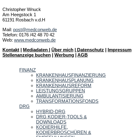
Christopher Wnuck
Am Heegstock 1
61191 Rosbach v.d.H
Mail:
post@medconweb.de
Telefon: 0176 /42 48 70 42
Web:
www.medconweb.de
Kontakt
|
Mediadaten
|
Über mich
|
Datenschutz
|
Impressum
Stellenanzeige buchen
|
Werbung
|
AGB
FINANZ
KRANKENHAUSFINANZIERUNG
KRANKENHAUSPLANUNG
KRANKENHAUSREFORM
LEISTUNGSGRUPPEN
AMBULANTISIERUNG
TRANSFORMATIONSFONDS
DRG
HYBRID-DRG
DRG KODIER-TOOLS &
DOWNLOADS
KODIERHILFE,
KODIERBROSCHÜREN &