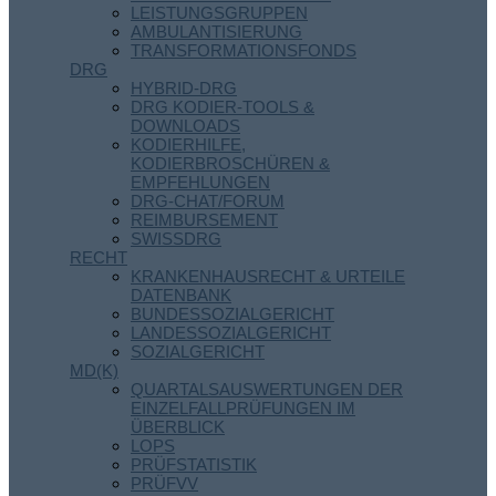
LEISTUNGSGRUPPEN
AMBULANTISIERUNG
TRANSFORMATIONSFONDS
DRG
HYBRID-DRG
DRG KODIER-TOOLS &
DOWNLOADS
KODIERHILFE,
KODIERBROSCHÜREN &
EMPFEHLUNGEN
DRG-CHAT/FORUM
REIMBURSEMENT
SWISSDRG
RECHT
KRANKENHAUSRECHT & URTEILE
DATENBANK
BUNDESSOZIALGERICHT
LANDESSOZIALGERICHT
SOZIALGERICHT
MD(K)
QUARTALSAUSWERTUNGEN DER
EINZELFALLPRÜFUNGEN IM
ÜBERBLICK
LOPS
PRÜFSTATISTIK
PRÜFVV