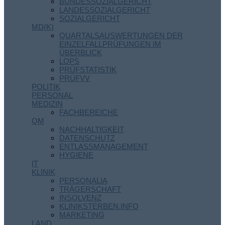
BUNDESSOZIALGERICHT
LANDESSOZIALGERICHT
SOZIALGERICHT
MD(K)
QUARTALSAUSWERTUNGEN DER
EINZELFALLPRÜFUNGEN IM
ÜBERBLICK
LOPS
PRÜFSTATISTIK
PRÜFVV
POLITIK
PERSONAL
MEDIZIN
FACHBEREICHE
QM
NACHHALTIGKEIT
DATENSCHUTZ
ENTLASSMANAGEMENT
HYGIENE
IT
KLINIK
PERSONALIA
TRÄGERSCHAFT
INSOLVENZ
KLINIKSTERBEN.INFO
MARKETING
LAND