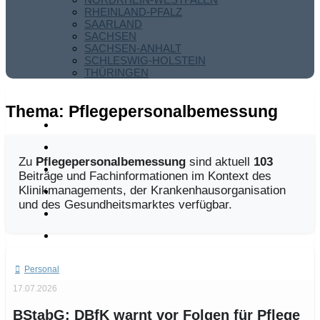
RHEINLAND-PFALZ
SAARLAND
SACHSEN
SACHSEN-ANHALT
SCHLESWIG-HOLSTEIN
THÜRINGEN
Thema:
Pflegepersonalbemessung
Zu
Pflegepersonalbemessung
sind aktuell
103
Beiträge und Fachinformationen im Kontext des
Klinikmanagements, der Krankenhausorganisation
und des Gesundheitsmarktes verfügbar.
Personal
17.07.2026
BStabG: DBfK warnt vor Folgen für Pflege