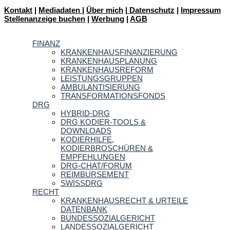
Kontakt
|
Mediadaten
|
Über mich
|
Datenschutz
|
Impressum
Stellenanzeige buchen
|
Werbung
|
AGB
FINANZ
KRANKENHAUSFINANZIERUNG
KRANKENHAUSPLANUNG
KRANKENHAUSREFORM
LEISTUNGSGRUPPEN
AMBULANTISIERUNG
TRANSFORMATIONSFONDS
DRG
HYBRID-DRG
DRG KODIER-TOOLS &
DOWNLOADS
KODIERHILFE,
KODIERBROSCHÜREN &
EMPFEHLUNGEN
DRG-CHAT/FORUM
REIMBURSEMENT
SWISSDRG
RECHT
KRANKENHAUSRECHT & URTEILE
DATENBANK
BUNDESSOZIALGERICHT
LANDESSOZIALGERICHT