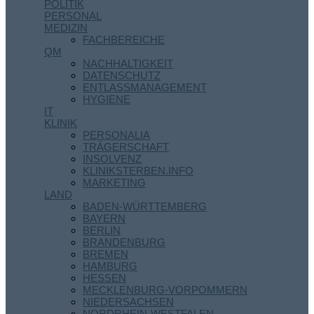
POLITIK
PERSONAL
MEDIZIN
FACHBEREICHE
QM
NACHHALTIGKEIT
DATENSCHUTZ
ENTLASSMANAGEMENT
HYGIENE
IT
KLINIK
PERSONALIA
TRÄGERSCHAFT
INSOLVENZ
KLINIKSTERBEN.INFO
MARKETING
LAND
BADEN-WÜRTTEMBERG
BAYERN
BERLIN
BRANDENBURG
BREMEN
HAMBURG
HESSEN
MECKLENBURG-VORPOMMERN
NIEDERSACHSEN
NORDRHEIN-WESTFALEN