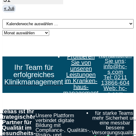
« Juli
Kontaktieren
Profitieren
Sie uns
:
Sie von
Ihr Team für
info@hc-
unseren
s.com
erfolgreiches
Leistungen
Tel: 0211
im Kranken­
Klinikmanagement
13866-604
haus­
Web:
hc-
management
s.com
Relias ist Ihr
für starke Teams,
Unsere Plattform
strategischer
mehr Sicherheit un
verbindet digitale
Partner für
eine messbar
Bildung mit
Qualität im
bessere
Compliance-, Qualitäts-,
Versorgungsqualität
Gesundheits-
Risiko- und