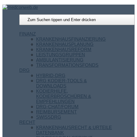
FINANZ
KRANKENHAUSFINANZIERUNG
KRANKENHAUSPLANUNG
KRANKENHAUSREFORM
LEISTUNGSGRUPPEN
AMBULANTISIERUNG
TRANSFORMATIONSFONDS
DRG
HYBRID-DRG
DRG KODIER-TOOLS &
DOWNLOADS
KODIERHILFE,
KODIERBROSCHÜREN &
EMPFEHLUNGEN
DRG-CHAT/FORUM
REIMBURSEMENT
SWISSDRG
RECHT
KRANKENHAUSRECHT & URTEILE
DATENBANK