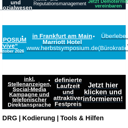
Jetzt Demotermi
und
Reputationsmanagement
vereinbaren
Sozialwesen
in Frankfurt am Main
Überleben
MPOSIUM
Marriott Hotel
urvive“
www.herbstsymposium.de
(Bürokrati
Oktober 2026
inkl.
definierte
Stellenanzeigen,
Jetzt hier
Laufzeit
Social-Media
klicken und
und
Kampagne und
attraktiver
informieren!
telefonischer
Festpreis
Direktansprache
DRG | Kodierung | Tools & Hilfen