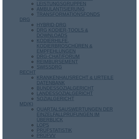
LEISTUNGSGRUPPEN
AMBULANTISIERUNG
TRANSFORMATIONSFONDS
DRG
HYBRID-DRG
DRG KODIER-TOOLS &
DOWNLOADS
KODIERHILFE,
KODIERBROSCHÜREN &
EMPFEHLUNGEN
DRG-CHAT/FORUM
REIMBURSEMENT
SWISSDRG
RECHT
KRANKENHAUSRECHT & URTEILE
DATENBANK
BUNDESSOZIALGERICHT
LANDESSOZIALGERICHT
SOZIALGERICHT
MD(K)
QUARTALSAUSWERTUNGEN DER
EINZELFALLPRÜFUNGEN IM
ÜBERBLICK
LOPS
PRÜFSTATISTIK
PRÜFVV