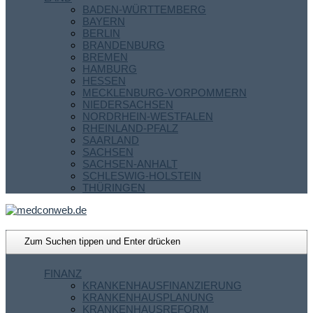
BADEN-WÜRTTEMBERG
BAYERN
BERLIN
BRANDENBURG
BREMEN
HAMBURG
HESSEN
MECKLENBURG-VORPOMMERN
NIEDERSACHSEN
NORDRHEIN-WESTFALEN
RHEINLAND-PFALZ
SAARLAND
SACHSEN
SACHSEN-ANHALT
SCHLESWIG-HOLSTEIN
THÜRINGEN
FINANZ
KRANKENHAUSFINANZIERUNG
KRANKENHAUSPLANUNG
KRANKENHAUSREFORM