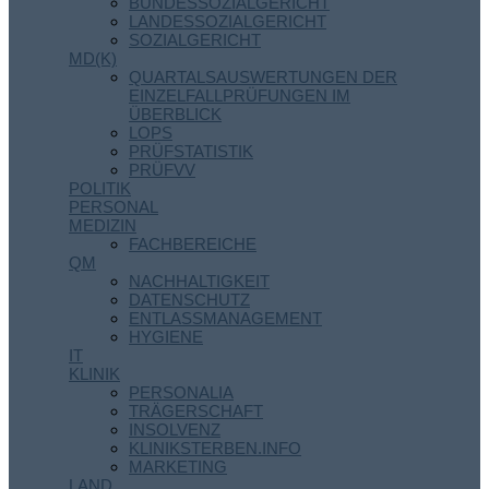
BUNDESSOZIALGERICHT
LANDESSOZIALGERICHT
SOZIALGERICHT
MD(K)
QUARTALSAUSWERTUNGEN DER
EINZELFALLPRÜFUNGEN IM
ÜBERBLICK
LOPS
PRÜFSTATISTIK
PRÜFVV
POLITIK
PERSONAL
MEDIZIN
FACHBEREICHE
QM
NACHHALTIGKEIT
DATENSCHUTZ
ENTLASSMANAGEMENT
HYGIENE
IT
KLINIK
PERSONALIA
TRÄGERSCHAFT
INSOLVENZ
KLINIKSTERBEN.INFO
MARKETING
LAND