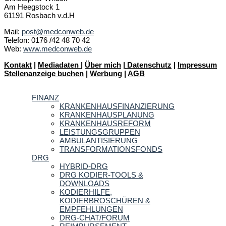
Am Heegstock 1
61191 Rosbach v.d.H
Mail:
post@medconweb.de
Telefon: 0176 /42 48 70 42
Web:
www.medconweb.de
Kontakt
|
Mediadaten
|
Über mich
|
Datenschutz
|
Impressum
Stellenanzeige buchen
|
Werbung
|
AGB
FINANZ
KRANKENHAUSFINANZIERUNG
KRANKENHAUSPLANUNG
KRANKENHAUSREFORM
LEISTUNGSGRUPPEN
AMBULANTISIERUNG
TRANSFORMATIONSFONDS
DRG
HYBRID-DRG
DRG KODIER-TOOLS &
DOWNLOADS
KODIERHILFE,
KODIERBROSCHÜREN &
EMPFEHLUNGEN
DRG-CHAT/FORUM