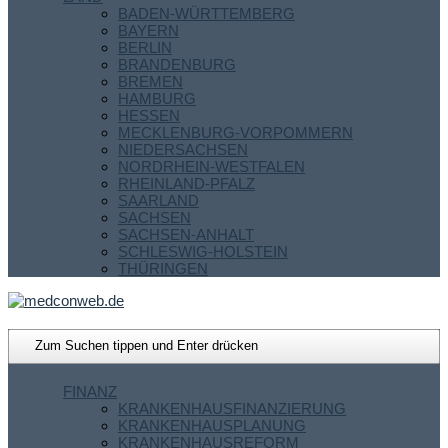
BADEN-WÜRTTEMBERG
BAYERN
BERLIN
BRANDENBURG
BREMEN
HAMBURG
HESSEN
MECKLENBURG-VORPOMMERN
NIEDERSACHSEN
NORDRHEIN-WESTFALEN
RHEINLAND-PFALZ
SAARLAND
SACHSEN
SACHSEN-ANHALT
SCHLESWIG-HOLSTEIN
THÜRINGEN
FINANZ
KRANKENHAUSFINANZIERUNG
KRANKENHAUSPLANUNG
KRANKENHAUSREFORM