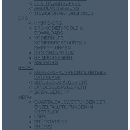
LEISTUNGSGRUPPEN
AMBULANTISIERUNG
TRANSFORMATIONSFONDS
DRG
HYBRID-DRG
DRG KODIER-TOOLS &
DOWNLOADS
KODIERHILFE,
KODIERBROSCHÜREN &
EMPFEHLUNGEN
DRG-CHAT/FORUM
REIMBURSEMENT
SWISSDRG
RECHT
KRANKENHAUSRECHT & URTEILE
DATENBANK
BUNDESSOZIALGERICHT
LANDESSOZIALGERICHT
SOZIALGERICHT
MD(K)
QUARTALSAUSWERTUNGEN DER
EINZELFALLPRÜFUNGEN IM
ÜBERBLICK
LOPS
PRÜFSTATISTIK
PRÜFVV