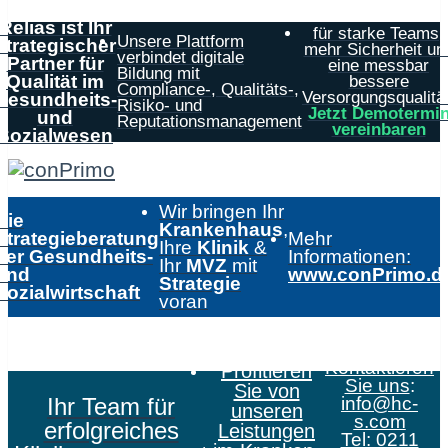
Relias ist Ihr
für starke Teams,
Unsere Plattform
strategischer
mehr Sicherheit un
verbindet digitale
Partner für
eine messbar
Bildung mit
Qualität im
bessere
Compliance-, Qualitäts-,
Versorgungsqualität
Gesundheits-
Risiko- und
Jetzt Demotermi
und
Reputationsmanagement
vereinbaren
Sozialwesen
Wir bringen Ihr
Die
Krankenhaus
,
Strategieberatung
Mehr
Ihre
Klinik
&
der Gesundheits-
Informationen:
Ihr
MVZ
mit
und
www.conPrimo.d
Strategie
Sozialwirtschaft
voran
Kontaktieren
Profitieren
Sie uns
:
Sie von
Ihr Team für
info@hc-
unseren
s.com
erfolgreiches
Leistungen
Tel: 0211