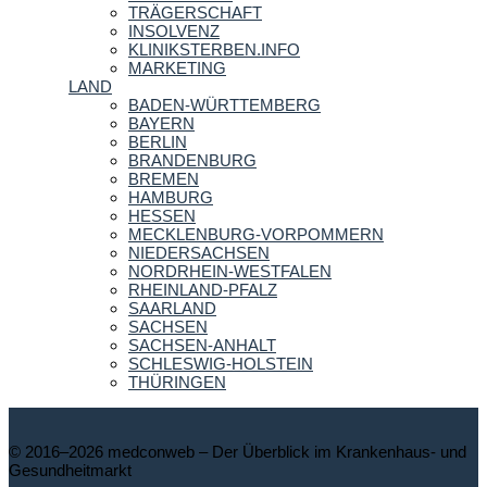
TRÄGERSCHAFT
INSOLVENZ
KLINIKSTERBEN.INFO
MARKETING
LAND
BADEN-WÜRTTEMBERG
BAYERN
BERLIN
BRANDENBURG
BREMEN
HAMBURG
HESSEN
MECKLENBURG-VORPOMMERN
NIEDERSACHSEN
NORDRHEIN-WESTFALEN
RHEINLAND-PFALZ
SAARLAND
SACHSEN
SACHSEN-ANHALT
SCHLESWIG-HOLSTEIN
THÜRINGEN
© 2016–2026 medconweb – Der Überblick im Krankenhaus- und
Gesundheitmarkt