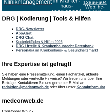
im Kranken­
Klinikmanagement
13866-604
haus­
Web:
hc-
management
s.com
DRG | Kodierung | Tools & Hilfen
DRG-Newsletter
AboAlert
DRG Chat
Kodierleitfäden & Hilfen 2026
DRG Urteile & Krankenhausrecht Datenbank
Personalia
im Krankenhaus- & Gesundheitsmarkt
Ihre Expertise ist gefragt!
Sie haben eine Pressemitteilung, einen Fachartikel, aktuelle
Meldungen oder wertvolle Hinweise? Wir freuen uns über Ihre
Beiträge! Kontaktieren Sie uns gerne per E-Mail an
redaktion@medconweb.de
oder über unser
Kontaktformular
medconweb.de
Christopher Wnuck