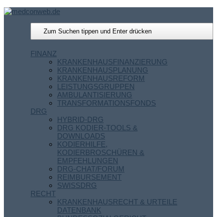
FINANZ
KRANKENHAUSFINANZIERUNG
KRANKENHAUSPLANUNG
KRANKENHAUSREFORM
LEISTUNGSGRUPPEN
AMBULANTISIERUNG
TRANSFORMATIONSFONDS
DRG
HYBRID-DRG
DRG KODIER-TOOLS &
DOWNLOADS
KODIERHILFE,
KODIERBROSCHÜREN &
EMPFEHLUNGEN
DRG-CHAT/FORUM
REIMBURSEMENT
SWISSDRG
RECHT
KRANKENHAUSRECHT & URTEILE
DATENBANK