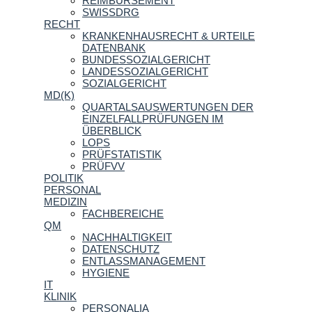
REIMBURSEMENT
SWISSDRG
RECHT
KRANKENHAUSRECHT & URTEILE
DATENBANK
BUNDESSOZIALGERICHT
LANDESSOZIALGERICHT
SOZIALGERICHT
MD(K)
QUARTALSAUSWERTUNGEN DER
EINZELFALLPRÜFUNGEN IM
ÜBERBLICK
LOPS
PRÜFSTATISTIK
PRÜFVV
POLITIK
PERSONAL
MEDIZIN
FACHBEREICHE
QM
NACHHALTIGKEIT
DATENSCHUTZ
ENTLASSMANAGEMENT
HYGIENE
IT
KLINIK
PERSONALIA