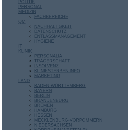
POLITIK
PERSONAL
MEDIZIN
FACHBEREICHE
QM
NACHHALTIGKEIT
DATENSCHUTZ
ENTLASSMANAGEMENT
HYGIENE
IT
KLINIK
PERSONALIA
TRÄGERSCHAFT
INSOLVENZ
KLINIKSTERBEN.INFO
MARKETING
LAND
BADEN-WÜRTTEMBERG
BAYERN
BERLIN
BRANDENBURG
BREMEN
HAMBURG
HESSEN
MECKLENBURG-VORPOMMERN
NIEDERSACHSEN
NORDRHEIN-WESTFALEN