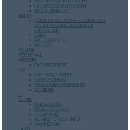
BUNDESSOZIALGERICHT
LANDESSOZIALGERICHT
SOZIALGERICHT
MD(K)
QUARTALSAUSWERTUNGEN DER
EINZELFALLPRÜFUNGEN IM
ÜBERBLICK
LOPS
PRÜFSTATISTIK
PRÜFVV
POLITIK
PERSONAL
MEDIZIN
FACHBEREICHE
QM
NACHHALTIGKEIT
DATENSCHUTZ
ENTLASSMANAGEMENT
HYGIENE
IT
KLINIK
PERSONALIA
TRÄGERSCHAFT
INSOLVENZ
KLINIKSTERBEN.INFO
MARKETING
LAND