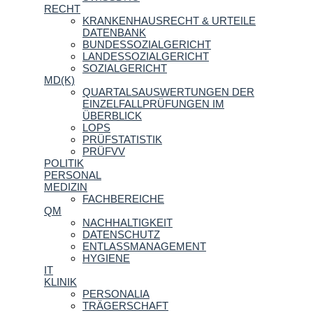
RECHT
KRANKENHAUSRECHT & URTEILE
DATENBANK
BUNDESSOZIALGERICHT
LANDESSOZIALGERICHT
SOZIALGERICHT
MD(K)
QUARTALSAUSWERTUNGEN DER
EINZELFALLPRÜFUNGEN IM
ÜBERBLICK
LOPS
PRÜFSTATISTIK
PRÜFVV
POLITIK
PERSONAL
MEDIZIN
FACHBEREICHE
QM
NACHHALTIGKEIT
DATENSCHUTZ
ENTLASSMANAGEMENT
HYGIENE
IT
KLINIK
PERSONALIA
TRÄGERSCHAFT