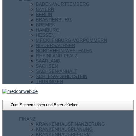
BADEN-WÜRTTEMBERG
BAYERN
BERLIN
BRANDENBURG
BREMEN
HAMBURG
HESSEN
MECKLENBURG-VORPOMMERN
NIEDERSACHSEN
NORDRHEIN-WESTFALEN
RHEINLAND-PFALZ
SAARLAND
SACHSEN
SACHSEN-ANHALT
SCHLESWIG-HOLSTEIN
THÜRINGEN
FINANZ
KRANKENHAUSFINANZIERUNG
KRANKENHAUSPLANUNG
KRANKENHAUSREFORM