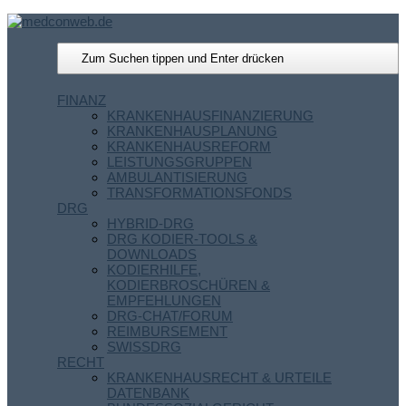
FINANZ
KRANKENHAUSFINANZIERUNG
KRANKENHAUSPLANUNG
KRANKENHAUSREFORM
LEISTUNGSGRUPPEN
AMBULANTISIERUNG
TRANSFORMATIONSFONDS
DRG
HYBRID-DRG
DRG KODIER-TOOLS &
DOWNLOADS
KODIERHILFE,
KODIERBROSCHÜREN &
EMPFEHLUNGEN
DRG-CHAT/FORUM
REIMBURSEMENT
SWISSDRG
RECHT
KRANKENHAUSRECHT & URTEILE
DATENBANK