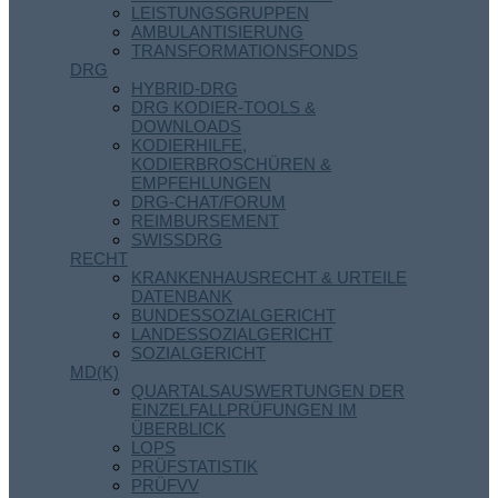
LEISTUNGSGRUPPEN
AMBULANTISIERUNG
TRANSFORMATIONSFONDS
DRG
HYBRID-DRG
DRG KODIER-TOOLS &
DOWNLOADS
KODIERHILFE,
KODIERBROSCHÜREN &
EMPFEHLUNGEN
DRG-CHAT/FORUM
REIMBURSEMENT
SWISSDRG
RECHT
KRANKENHAUSRECHT & URTEILE
DATENBANK
BUNDESSOZIALGERICHT
LANDESSOZIALGERICHT
SOZIALGERICHT
MD(K)
QUARTALSAUSWERTUNGEN DER
EINZELFALLPRÜFUNGEN IM
ÜBERBLICK
LOPS
PRÜFSTATISTIK
PRÜFVV