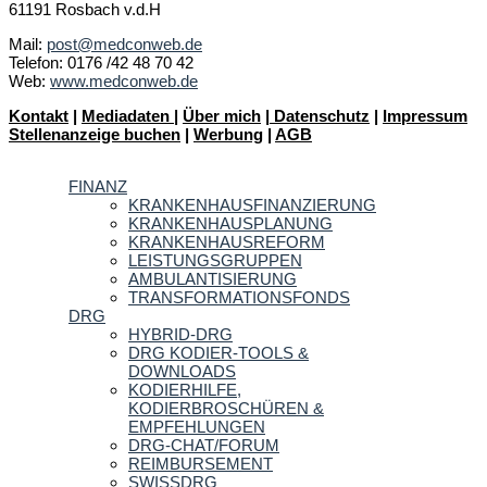
61191 Rosbach v.d.H
Mail:
post@medconweb.de
Telefon: 0176 /42 48 70 42
Web:
www.medconweb.de
Kontakt
|
Mediadaten
|
Über mich
|
Datenschutz
|
Impressum
Stellenanzeige buchen
|
Werbung
|
AGB
FINANZ
KRANKENHAUSFINANZIERUNG
KRANKENHAUSPLANUNG
KRANKENHAUSREFORM
LEISTUNGSGRUPPEN
AMBULANTISIERUNG
TRANSFORMATIONSFONDS
DRG
HYBRID-DRG
DRG KODIER-TOOLS &
DOWNLOADS
KODIERHILFE,
KODIERBROSCHÜREN &
EMPFEHLUNGEN
DRG-CHAT/FORUM
REIMBURSEMENT
SWISSDRG