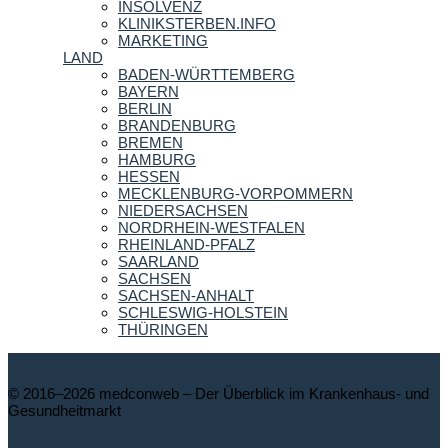
INSOLVENZ
KLINIKSTERBEN.INFO
MARKETING
LAND
BADEN-WÜRTTEMBERG
BAYERN
BERLIN
BRANDENBURG
BREMEN
HAMBURG
HESSEN
MECKLENBURG-VORPOMMERN
NIEDERSACHSEN
NORDRHEIN-WESTFALEN
RHEINLAND-PFALZ
SAARLAND
SACHSEN
SACHSEN-ANHALT
SCHLESWIG-HOLSTEIN
THÜRINGEN
© 2016–2026 medconweb – Der Überblick im Krankenhaus- und
Gesundheitmarkt