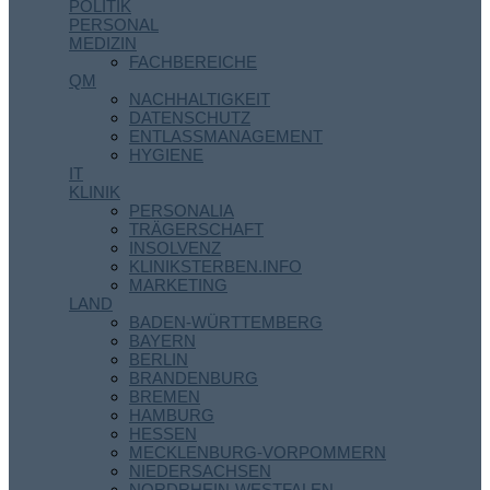
POLITIK
PERSONAL
MEDIZIN
FACHBEREICHE
QM
NACHHALTIGKEIT
DATENSCHUTZ
ENTLASSMANAGEMENT
HYGIENE
IT
KLINIK
PERSONALIA
TRÄGERSCHAFT
INSOLVENZ
KLINIKSTERBEN.INFO
MARKETING
LAND
BADEN-WÜRTTEMBERG
BAYERN
BERLIN
BRANDENBURG
BREMEN
HAMBURG
HESSEN
MECKLENBURG-VORPOMMERN
NIEDERSACHSEN
NORDRHEIN-WESTFALEN