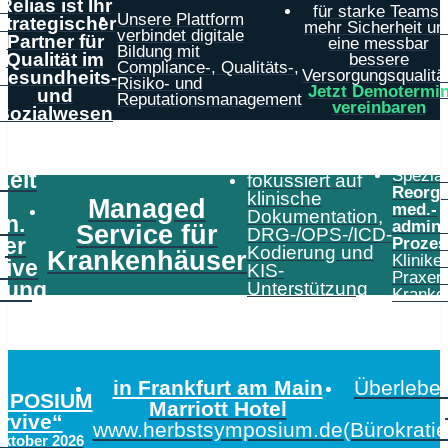
Relias ist Ihr
für starke Teams,
Unsere Plattform
strategischer
mehr Sicherheit un
verbindet digitale
Partner für
eine messbar
Bildung mit
Qualität im
bessere
Compliance-, Qualitäts-,
Versorgungsqualität
Gesundheits-
Risiko- und
Jetzt Demotermi
und
Reputationsmanagement
vereinbaren
Sozialwesen
Speziali
Zeit
fokussiert auf
Reorga
klinische
Managed
med.-
Dokumentation,
in.
admini
Service für
DRG-/OPS-/ICD-
er
Prozes
Kodierung und
Krankenhäuser
Klinike
tive
KIS-
Praxen
tung
Unterstützung
Kranke
in Frankfurt am Main
Überleben
MPOSIUM
Marriott Hotel
urvive“
www.herbstsymposium.de
(Bürokrati
Oktober 2026