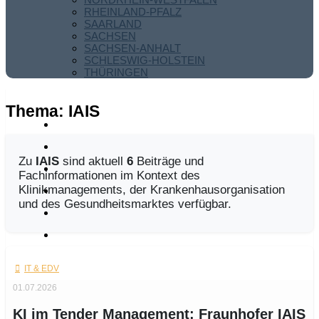
RHEINLAND-PFALZ
SAARLAND
SACHSEN
SACHSEN-ANHALT
SCHLESWIG-HOLSTEIN
THÜRINGEN
Thema:
IAIS
Zu
IAIS
sind aktuell
6
Beiträge und
Fachinformationen im Kontext des
Klinikmanagements, der Krankenhausorganisation
und des Gesundheitsmarktes verfügbar.
IT & EDV
01.07.2026
KI im Tender Management: Fraunhofer IAIS