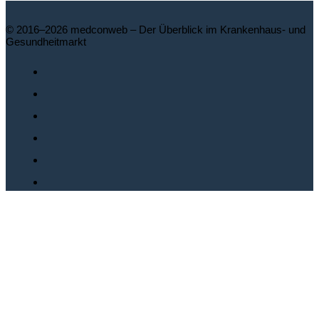
© 2016–2026 medconweb – Der Überblick im Krankenhaus- und
Gesundheitmarkt