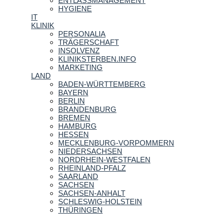
ENTLASSMANAGEMENT
HYGIENE
IT
KLINIK
PERSONALIA
TRÄGERSCHAFT
INSOLVENZ
KLINIKSTERBEN.INFO
MARKETING
LAND
BADEN-WÜRTTEMBERG
BAYERN
BERLIN
BRANDENBURG
BREMEN
HAMBURG
HESSEN
MECKLENBURG-VORPOMMERN
NIEDERSACHSEN
NORDRHEIN-WESTFALEN
RHEINLAND-PFALZ
SAARLAND
SACHSEN
SACHSEN-ANHALT
SCHLESWIG-HOLSTEIN
THÜRINGEN