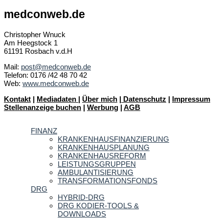
medconweb.de
Christopher Wnuck
Am Heegstock 1
61191 Rosbach v.d.H
Mail:
post@medconweb.de
Telefon: 0176 /42 48 70 42
Web:
www.medconweb.de
Kontakt
|
Mediadaten
|
Über mich
|
Datenschutz
|
Impressum
Stellenanzeige buchen
|
Werbung
|
AGB
FINANZ
KRANKENHAUSFINANZIERUNG
KRANKENHAUSPLANUNG
KRANKENHAUSREFORM
LEISTUNGSGRUPPEN
AMBULANTISIERUNG
TRANSFORMATIONSFONDS
DRG
HYBRID-DRG
DRG KODIER-TOOLS &
DOWNLOADS