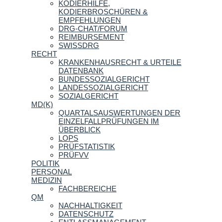
KODIERHILFE,
KODIERBROSCHÜREN &
EMPFEHLUNGEN
DRG-CHAT/FORUM
REIMBURSEMENT
SWISSDRG
RECHT
KRANKENHAUSRECHT & URTEILE
DATENBANK
BUNDESSOZIALGERICHT
LANDESSOZIALGERICHT
SOZIALGERICHT
MD(K)
QUARTALSAUSWERTUNGEN DER
EINZELFALLPRÜFUNGEN IM
ÜBERBLICK
LOPS
PRÜFSTATISTIK
PRÜFVV
POLITIK
PERSONAL
MEDIZIN
FACHBEREICHE
QM
NACHHALTIGKEIT
DATENSCHUTZ