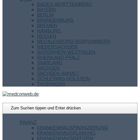
BADEN-WÜRTTEMBERG
BAYERN
BERLIN
BRANDENBURG
BREMEN
HAMBURG
HESSEN
MECKLENBURG-VORPOMMERN
NIEDERSACHSEN
NORDRHEIN-WESTFALEN
RHEINLAND-PFALZ
SAARLAND
SACHSEN
SACHSEN-ANHALT
SCHLESWIG-HOLSTEIN
THÜRINGEN
FINANZ
KRANKENHAUSFINANZIERUNG
KRANKENHAUSPLANUNG
KRANKENHAUSREFORM