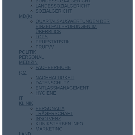
BUNDESSOZIALGERICHT
LANDESSOZIALGERICHT
SOZIALGERICHT
MD(K)
QUARTALSAUSWERTUNGEN DER
EINZELFALLPRÜFUNGEN IM
ÜBERBLICK
LOPS
PRÜFSTATISTIK
PRÜFVV
POLITIK
PERSONAL
MEDIZIN
FACHBEREICHE
QM
NACHHALTIGKEIT
DATENSCHUTZ
ENTLASSMANAGEMENT
HYGIENE
IT
KLINIK
PERSONALIA
TRÄGERSCHAFT
INSOLVENZ
KLINIKSTERBEN.INFO
MARKETING
LAND