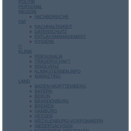
POLITIK
PERSONAL
MEDIZIN
FACHBEREICHE
QM
NACHHALTIGKEIT
DATENSCHUTZ
ENTLASSMANAGEMENT
HYGIENE
IT
KLINIK
PERSONALIA
TRÄGERSCHAFT
INSOLVENZ
KLINIKSTERBEN.INFO
MARKETING
LAND
BADEN-WÜRTTEMBERG
BAYERN
BERLIN
BRANDENBURG
BREMEN
HAMBURG
HESSEN
MECKLENBURG-VORPOMMERN
NIEDERSACHSEN
NORDRHEIN-WESTFALEN