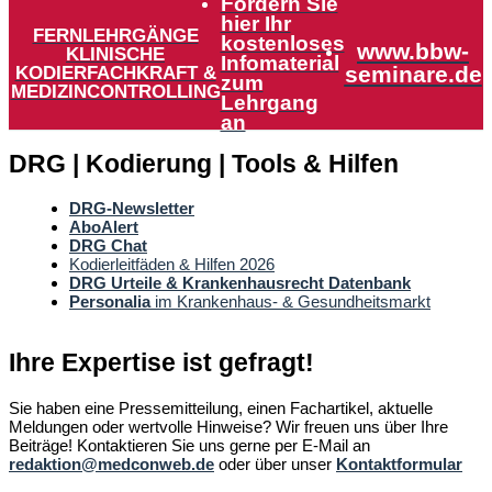
Fordern Sie
hier Ihr
FERNLEHRGÄNGE
kostenloses
www.bbw-
KLINISCHE
Infomaterial
KODIERFACHKRAFT &
seminare.de
zum
MEDIZINCONTROLLING
Lehrgang
an
DRG | Kodierung | Tools & Hilfen
DRG-Newsletter
AboAlert
DRG Chat
Kodierleitfäden & Hilfen 2026
DRG Urteile & Krankenhausrecht Datenbank
Personalia
im Krankenhaus- & Gesundheitsmarkt
Ihre Expertise ist gefragt!
Sie haben eine Pressemitteilung, einen Fachartikel, aktuelle
Meldungen oder wertvolle Hinweise? Wir freuen uns über Ihre
Beiträge! Kontaktieren Sie uns gerne per E-Mail an
redaktion@medconweb.de
oder über unser
Kontaktformular