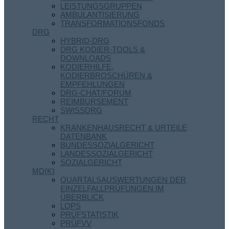
LEISTUNGSGRUPPEN
AMBULANTISIERUNG
TRANSFORMATIONSFONDS
DRG
HYBRID-DRG
DRG KODIER-TOOLS &
DOWNLOADS
KODIERHILFE,
KODIERBROSCHÜREN &
EMPFEHLUNGEN
DRG-CHAT/FORUM
REIMBURSEMENT
SWISSDRG
RECHT
KRANKENHAUSRECHT & URTEILE
DATENBANK
BUNDESSOZIALGERICHT
LANDESSOZIALGERICHT
SOZIALGERICHT
MD(K)
QUARTALSAUSWERTUNGEN DER
EINZELFALLPRÜFUNGEN IM
ÜBERBLICK
LOPS
PRÜFSTATISTIK
PRÜFVV