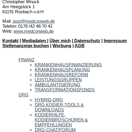
Christopher Wnuck
Am Heegstock 1
61191 Rosbach v.d.H
Mail:
post@medconweb.de
Telefon: 0176 /42 48 70 42
Web:
www.medconweb.de
Kontakt
|
Mediadaten
|
Über mich
|
Datenschutz
|
Impressum
Stellenanzeige buchen
|
Werbung
|
AGB
FINANZ
KRANKENHAUSFINANZIERUNG
KRANKENHAUSPLANUNG
KRANKENHAUSREFORM
LEISTUNGSGRUPPEN
AMBULANTISIERUNG
TRANSFORMATIONSFONDS
DRG
HYBRID-DRG
DRG KODIER-TOOLS &
DOWNLOADS
KODIERHILFE,
KODIERBROSCHÜREN &
EMPFEHLUNGEN
DRG-CHAT/FORUM