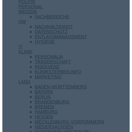
POLITIK
PERSONAL
MEDIZIN
FACHBEREICHE
QM
NACHHALTIGKEIT
DATENSCHUTZ
ENTLASSMANAGEMENT
HYGIENE
IT
KLINIK
PERSONALIA
TRÄGERSCHAFT
INSOLVENZ
KLINIKSTERBEN.INFO
MARKETING
LAND
BADEN-WÜRTTEMBERG
BAYERN
BERLIN
BRANDENBURG
BREMEN
HAMBURG
HESSEN
MECKLENBURG-VORPOMMERN
NIEDERSACHSEN
NORDRHEIN-WESTFALEN