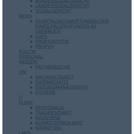
BUNDESSOZIALGERICHT
LANDESSOZIALGERICHT
SOZIALGERICHT
MD(K)
QUARTALSAUSWERTUNGEN DER
EINZELFALLPRÜFUNGEN IM
ÜBERBLICK
LOPS
PRÜFSTATISTIK
PRÜFVV
POLITIK
PERSONAL
MEDIZIN
FACHBEREICHE
QM
NACHHALTIGKEIT
DATENSCHUTZ
ENTLASSMANAGEMENT
HYGIENE
IT
KLINIK
PERSONALIA
TRÄGERSCHAFT
INSOLVENZ
KLINIKSTERBEN.INFO
MARKETING
LAND