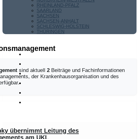
RHEINLAND-PFALZ
SAARLAND
SACHSEN
SACHSEN-ANHALT
SCHLESWIG-HOLSTEIN
THÜRINGEN
tionsmanagement
agement
sind aktuell
2
Beiträge und Fachinformationen
managements, der Krankenhausorganisation und des
rfügbar.
pky übernimmt Leitung des
gements am UKL