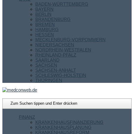
BADEN-WÜRTTEMBERG
BAYERN
BERLIN
BRANDENBURG
BREMEN
HAMBURG
HESSEN
MECKLENBURG-VORPOMMERN
NIEDERSACHSEN
NORDRHEIN-WESTFALEN
RHEINLAND-PFALZ
SAARLAND
SACHSEN
SACHSEN-ANHALT
SCHLESWIG-HOLSTEIN
THÜRINGEN
FINANZ
KRANKENHAUSFINANZIERUNG
KRANKENHAUSPLANUNG
KRANKENHAUSREFORM