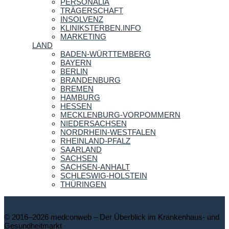
PERSONALIA
TRÄGERSCHAFT
INSOLVENZ
KLINIKSTERBEN.INFO
MARKETING
LAND
BADEN-WÜRTTEMBERG
BAYERN
BERLIN
BRANDENBURG
BREMEN
HAMBURG
HESSEN
MECKLENBURG-VORPOMMERN
NIEDERSACHSEN
NORDRHEIN-WESTFALEN
RHEINLAND-PFALZ
SAARLAND
SACHSEN
SACHSEN-ANHALT
SCHLESWIG-HOLSTEIN
THÜRINGEN
© 2016–2026 medconweb – Der Überblick im Krankenhaus- und
Gesundheitmarkt