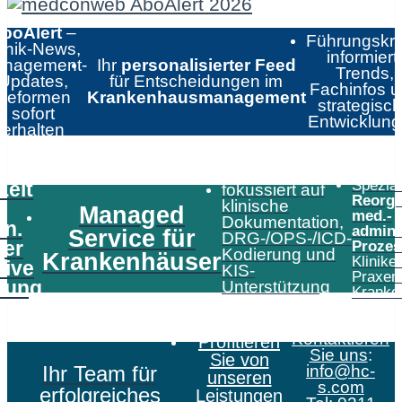
boAlert
–
Führungskrä
linik-News,
informiert:
nagement-
Ihr
personalisierter Feed
Trends,
Updates,
für Entscheidungen im
Fachinfos 
Reformen
Krankenhausmanagement
strategisc
sofort
Entwicklun
erhalten
Speziali
Zeit
fokussiert auf
Reorga
klinische
Managed
med.-
Dokumentation,
in.
admini
Service für
DRG-/OPS-/ICD-
er
Prozes
Kodierung und
Krankenhäuser
Klinike
tive
KIS-
Praxen
tung
Unterstützung
Kranke
Kontaktieren
Profitieren
Sie uns
:
Sie von
Ihr Team für
info@hc-
unseren
s.com
erfolgreiches
Leistungen