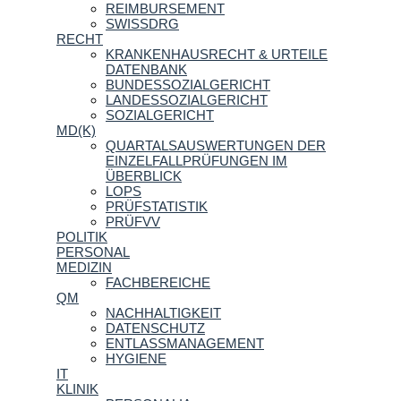
REIMBURSEMENT
SWISSDRG
RECHT
KRANKENHAUSRECHT & URTEILE
DATENBANK
BUNDESSOZIALGERICHT
LANDESSOZIALGERICHT
SOZIALGERICHT
MD(K)
QUARTALSAUSWERTUNGEN DER
EINZELFALLPRÜFUNGEN IM
ÜBERBLICK
LOPS
PRÜFSTATISTIK
PRÜFVV
POLITIK
PERSONAL
MEDIZIN
FACHBEREICHE
QM
NACHHALTIGKEIT
DATENSCHUTZ
ENTLASSMANAGEMENT
HYGIENE
IT
KLINIK