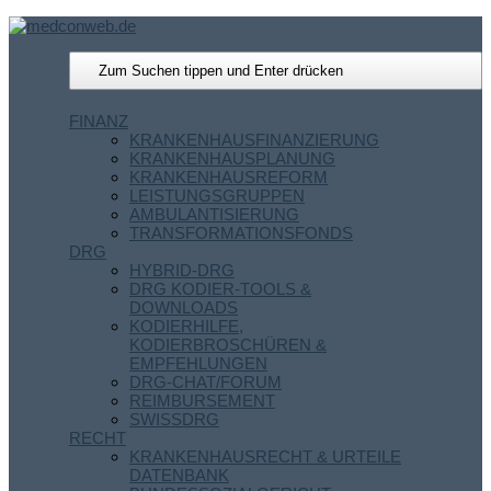
FINANZ
KRANKENHAUSFINANZIERUNG
KRANKENHAUSPLANUNG
KRANKENHAUSREFORM
LEISTUNGSGRUPPEN
AMBULANTISIERUNG
TRANSFORMATIONSFONDS
DRG
HYBRID-DRG
DRG KODIER-TOOLS &
DOWNLOADS
KODIERHILFE,
KODIERBROSCHÜREN &
EMPFEHLUNGEN
DRG-CHAT/FORUM
REIMBURSEMENT
SWISSDRG
RECHT
KRANKENHAUSRECHT & URTEILE
DATENBANK