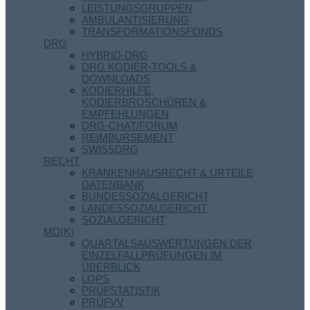
LEISTUNGSGRUPPEN
AMBULANTISIERUNG
TRANSFORMATIONSFONDS
DRG
HYBRID-DRG
DRG KODIER-TOOLS &
DOWNLOADS
KODIERHILFE,
KODIERBROSCHÜREN &
EMPFEHLUNGEN
DRG-CHAT/FORUM
REIMBURSEMENT
SWISSDRG
RECHT
KRANKENHAUSRECHT & URTEILE
DATENBANK
BUNDESSOZIALGERICHT
LANDESSOZIALGERICHT
SOZIALGERICHT
MD(K)
QUARTALSAUSWERTUNGEN DER
EINZELFALLPRÜFUNGEN IM
ÜBERBLICK
LOPS
PRÜFSTATISTIK
PRÜFVV