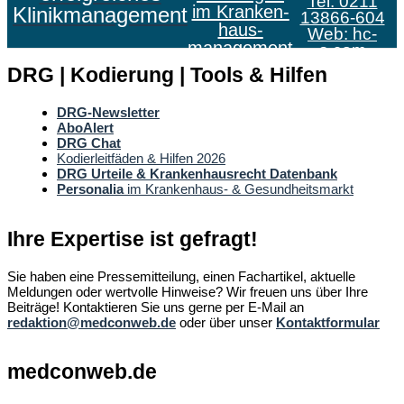
Tel: 0211
im Kranken­
Klinikmanagement
13866-604
haus­
Web:
hc-
management
s.com
DRG | Kodierung | Tools & Hilfen
DRG-Newsletter
AboAlert
DRG Chat
Kodierleitfäden & Hilfen 2026
DRG Urteile & Krankenhausrecht Datenbank
Personalia
im Krankenhaus- & Gesundheitsmarkt
Ihre Expertise ist gefragt!
Sie haben eine Pressemitteilung, einen Fachartikel, aktuelle
Meldungen oder wertvolle Hinweise? Wir freuen uns über Ihre
Beiträge! Kontaktieren Sie uns gerne per E-Mail an
redaktion@medconweb.de
oder über unser
Kontaktformular
medconweb.de