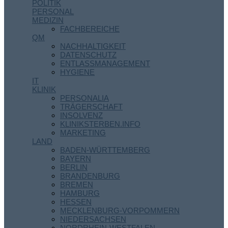
POLITIK
PERSONAL
MEDIZIN
FACHBEREICHE
QM
NACHHALTIGKEIT
DATENSCHUTZ
ENTLASSMANAGEMENT
HYGIENE
IT
KLINIK
PERSONALIA
TRÄGERSCHAFT
INSOLVENZ
KLINIKSTERBEN.INFO
MARKETING
LAND
BADEN-WÜRTTEMBERG
BAYERN
BERLIN
BRANDENBURG
BREMEN
HAMBURG
HESSEN
MECKLENBURG-VORPOMMERN
NIEDERSACHSEN
NORDRHEIN-WESTFALEN