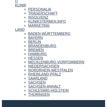
IT
KLINIK
PERSONALIA
TRÄGERSCHAFT
INSOLVENZ
KLINIKSTERBEN.INFO
MARKETING
LAND
BADEN-WÜRTTEMBERG
BAYERN
BERLIN
BRANDENBURG
BREMEN
HAMBURG
HESSEN
MECKLENBURG-VORPOMMERN
NIEDERSACHSEN
NORDRHEIN-WESTFALEN
RHEINLAND-PFALZ
SAARLAND
SACHSEN
SACHSEN-ANHALT
SCHLESWIG-HOLSTEIN
THÜRINGEN