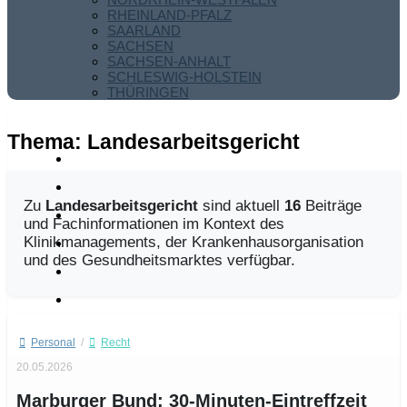
RHEINLAND-PFALZ
SAARLAND
SACHSEN
SACHSEN-ANHALT
SCHLESWIG-HOLSTEIN
THÜRINGEN
Thema:
Landesarbeitsgericht
Zu
Landesarbeitsgericht
sind aktuell
16
Beiträge
und Fachinformationen im Kontext des
Klinikmanagements, der Krankenhausorganisation
und des Gesundheitsmarktes verfügbar.
Personal
/
Recht
20.05.2026
Marburger Bund: 30-Minuten-Eintreffzeit