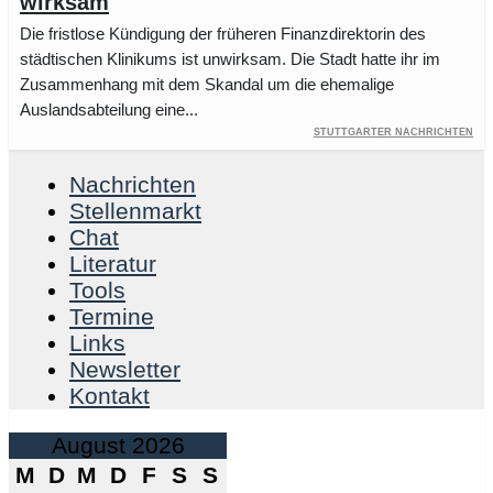
wirksam
Die fristlose Kündigung der früheren Finanzdirektorin des
städtischen Klinikums ist unwirksam. Die Stadt hatte ihr im
Zusammenhang mit dem Skandal um die ehemalige
Auslandsabteilung eine...
Stuttgarter Nachrichten
Nachrichten
Stellenmarkt
Chat
Literatur
Tools
Termine
Links
Newsletter
Kontakt
August 2026
M
D
M
D
F
S
S