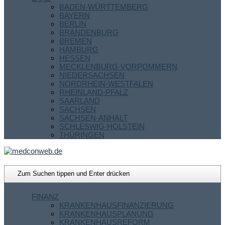
BADEN-WÜRTTEMBERG
BAYERN
BERLIN
BRANDENBURG
BREMEN
HAMBURG
HESSEN
MECKLENBURG-VORPOMMERN
NIEDERSACHSEN
NORDRHEIN-WESTFALEN
RHEINLAND-PFALZ
SAARLAND
SACHSEN
SACHSEN-ANHALT
SCHLESWIG-HOLSTEIN
THÜRINGEN
FINANZ
KRANKENHAUSFINANZIERUNG
KRANKENHAUSPLANUNG
KRANKENHAUSREFORM