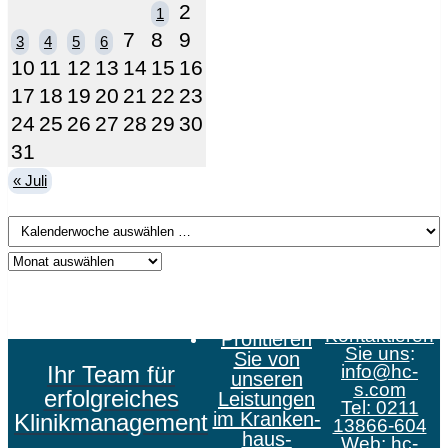
2
1
7
8
9
3
4
5
6
10
11
12
13
14
15
16
17
18
19
20
21
22
23
24
25
26
27
28
29
30
31
« Juli
Kontaktieren
Profitieren
Sie uns
:
Sie von
Ihr Team für
info@hc-
unseren
s.com
erfolgreiches
Leistungen
Tel: 0211
im Kranken­
Klinikmanagement
13866-604
haus­
Web:
hc-