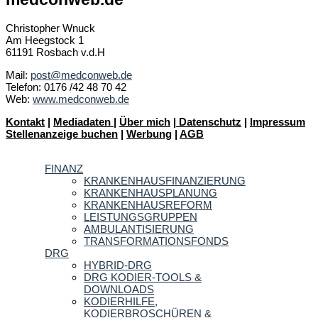
Christopher Wnuck
Am Heegstock 1
61191 Rosbach v.d.H
Mail:
post@medconweb.de
Telefon: 0176 /42 48 70 42
Web:
www.medconweb.de
Kontakt
|
Mediadaten
|
Über mich
|
Datenschutz
|
Impressum
Stellenanzeige buchen
|
Werbung
|
AGB
FINANZ
KRANKENHAUSFINANZIERUNG
KRANKENHAUSPLANUNG
KRANKENHAUSREFORM
LEISTUNGSGRUPPEN
AMBULANTISIERUNG
TRANSFORMATIONSFONDS
DRG
HYBRID-DRG
DRG KODIER-TOOLS &
DOWNLOADS
KODIERHILFE,
KODIERBROSCHÜREN &