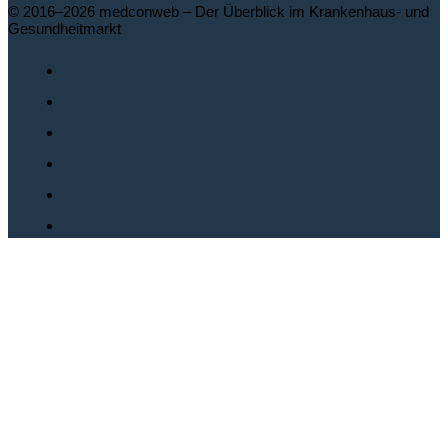
© 2016–2026 medconweb – Der Überblick im Krankenhaus- und
Gesundheitmarkt