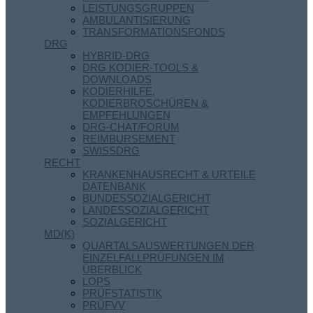
LEISTUNGSGRUPPEN
AMBULANTISIERUNG
TRANSFORMATIONSFONDS
DRG
HYBRID-DRG
DRG KODIER-TOOLS &
DOWNLOADS
KODIERHILFE,
KODIERBROSCHÜREN &
EMPFEHLUNGEN
DRG-CHAT/FORUM
REIMBURSEMENT
SWISSDRG
RECHT
KRANKENHAUSRECHT & URTEILE
DATENBANK
BUNDESSOZIALGERICHT
LANDESSOZIALGERICHT
SOZIALGERICHT
MD(K)
QUARTALSAUSWERTUNGEN DER
EINZELFALLPRÜFUNGEN IM
ÜBERBLICK
LOPS
PRÜFSTATISTIK
PRÜFVV