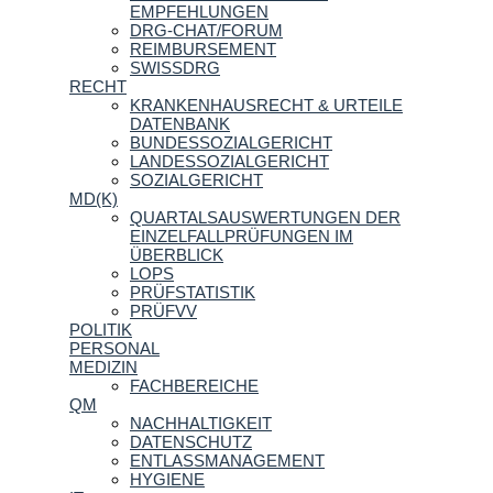
EMPFEHLUNGEN
DRG-CHAT/FORUM
REIMBURSEMENT
SWISSDRG
RECHT
KRANKENHAUSRECHT & URTEILE
DATENBANK
BUNDESSOZIALGERICHT
LANDESSOZIALGERICHT
SOZIALGERICHT
MD(K)
QUARTALSAUSWERTUNGEN DER
EINZELFALLPRÜFUNGEN IM
ÜBERBLICK
LOPS
PRÜFSTATISTIK
PRÜFVV
POLITIK
PERSONAL
MEDIZIN
FACHBEREICHE
QM
NACHHALTIGKEIT
DATENSCHUTZ
ENTLASSMANAGEMENT
HYGIENE