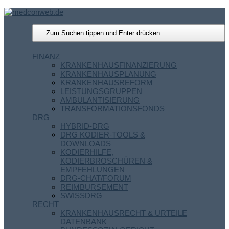
FINANZ
KRANKENHAUSFINANZIERUNG
KRANKENHAUSPLANUNG
KRANKENHAUSREFORM
LEISTUNGSGRUPPEN
AMBULANTISIERUNG
TRANSFORMATIONSFONDS
DRG
HYBRID-DRG
DRG KODIER-TOOLS &
DOWNLOADS
KODIERHILFE,
KODIERBROSCHÜREN &
EMPFEHLUNGEN
DRG-CHAT/FORUM
REIMBURSEMENT
SWISSDRG
RECHT
KRANKENHAUSRECHT & URTEILE
DATENBANK