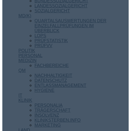
BUNDESSOZIALGERICHT
LANDESSOZIALGERICHT
SOZIALGERICHT
MD(K)
QUARTALSAUSWERTUNGEN DER
EINZELFALLPRÜFUNGEN IM
ÜBERBLICK
LOPS
PRÜFSTATISTIK
PRÜFVV
POLITIK
PERSONAL
MEDIZIN
FACHBEREICHE
QM
NACHHALTIGKEIT
DATENSCHUTZ
ENTLASSMANAGEMENT
HYGIENE
IT
KLINIK
PERSONALIA
TRÄGERSCHAFT
INSOLVENZ
KLINIKSTERBEN.INFO
MARKETING
LAND