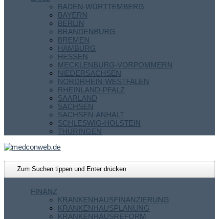
BADEN-WÜRTTEMBERG
BAYERN
BERLIN
BRANDENBURG
BREMEN
HAMBURG
HESSEN
MECKLENBURG-VORPOMMERN
NIEDERSACHSEN
NORDRHEIN-WESTFALEN
RHEINLAND-PFALZ
SAARLAND
SACHSEN
SACHSEN-ANHALT
SCHLESWIG-HOLSTEIN
THÜRINGEN
FINANZ
KRANKENHAUSFINANZIERUNG
KRANKENHAUSPLANUNG
KRANKENHAUSREFORM