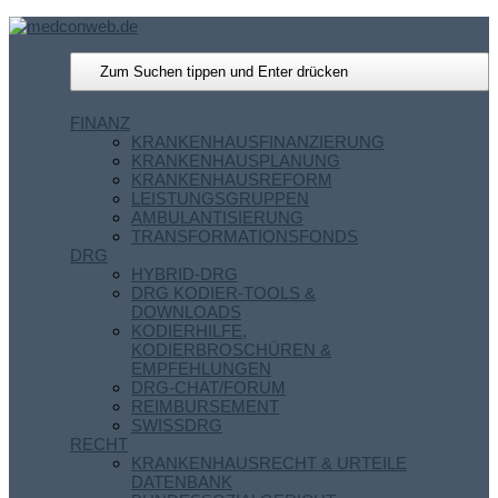
FINANZ
KRANKENHAUSFINANZIERUNG
KRANKENHAUSPLANUNG
KRANKENHAUSREFORM
LEISTUNGSGRUPPEN
AMBULANTISIERUNG
TRANSFORMATIONSFONDS
DRG
HYBRID-DRG
DRG KODIER-TOOLS &
DOWNLOADS
KODIERHILFE,
KODIERBROSCHÜREN &
EMPFEHLUNGEN
DRG-CHAT/FORUM
REIMBURSEMENT
SWISSDRG
RECHT
KRANKENHAUSRECHT & URTEILE
DATENBANK