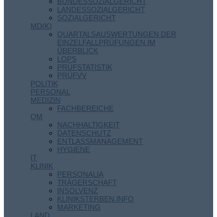
BUNDESSOZIALGERICHT
LANDESSOZIALGERICHT
SOZIALGERICHT
MD(K)
QUARTALSAUSWERTUNGEN DER
EINZELFALLPRÜFUNGEN IM
ÜBERBLICK
LOPS
PRÜFSTATISTIK
PRÜFVV
POLITIK
PERSONAL
MEDIZIN
FACHBEREICHE
QM
NACHHALTIGKEIT
DATENSCHUTZ
ENTLASSMANAGEMENT
HYGIENE
IT
KLINIK
PERSONALIA
TRÄGERSCHAFT
INSOLVENZ
KLINIKSTERBEN.INFO
MARKETING
LAND