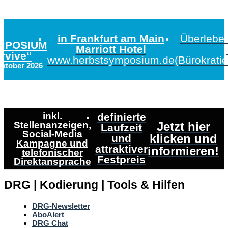
in Frankfurt am Main
Überleben
MPOSIUM
Marriott Hotel
urvive“
www.herbstsymposium.de
(Bürokrati
Oktober 2026
inkl.
definierte
Stellenanzeigen,
Jetzt hier
Laufzeit
Social-Media
klicken und
und
Kampagne und
attraktiver
informieren!
telefonischer
Festpreis
Direktansprache
DRG | Kodierung | Tools & Hilfen
DRG-Newsletter
AboAlert
DRG Chat