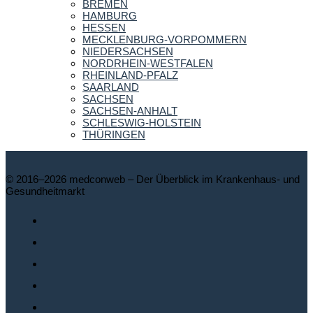
BREMEN
HAMBURG
HESSEN
MECKLENBURG-VORPOMMERN
NIEDERSACHSEN
NORDRHEIN-WESTFALEN
RHEINLAND-PFALZ
SAARLAND
SACHSEN
SACHSEN-ANHALT
SCHLESWIG-HOLSTEIN
THÜRINGEN
© 2016–2026 medconweb – Der Überblick im Krankenhaus- und
Gesundheitmarkt