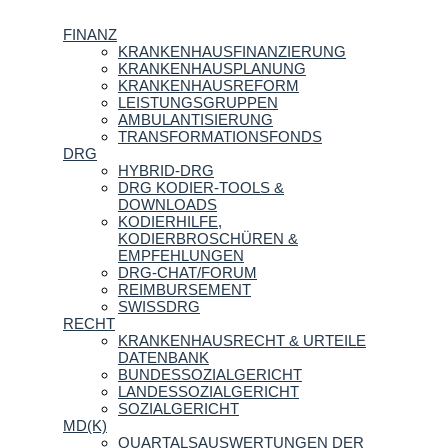
FINANZ
KRANKENHAUSFINANZIERUNG
KRANKENHAUSPLANUNG
KRANKENHAUSREFORM
LEISTUNGSGRUPPEN
AMBULANTISIERUNG
TRANSFORMATIONSFONDS
DRG
HYBRID-DRG
DRG KODIER-TOOLS &
DOWNLOADS
KODIERHILFE,
KODIERBROSCHÜREN &
EMPFEHLUNGEN
DRG-CHAT/FORUM
REIMBURSEMENT
SWISSDRG
RECHT
KRANKENHAUSRECHT & URTEILE
DATENBANK
BUNDESSOZIALGERICHT
LANDESSOZIALGERICHT
SOZIALGERICHT
MD(K)
QUARTALSAUSWERTUNGEN DER