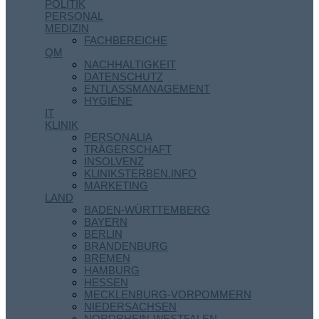
POLITIK
PERSONAL
MEDIZIN
FACHBEREICHE
QM
NACHHALTIGKEIT
DATENSCHUTZ
ENTLASSMANAGEMENT
HYGIENE
IT
KLINIK
PERSONALIA
TRÄGERSCHAFT
INSOLVENZ
KLINIKSTERBEN.INFO
MARKETING
LAND
BADEN-WÜRTTEMBERG
BAYERN
BERLIN
BRANDENBURG
BREMEN
HAMBURG
HESSEN
MECKLENBURG-VORPOMMERN
NIEDERSACHSEN
NORDRHEIN-WESTFALEN