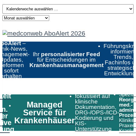
boAlert
–
Führungskrä
linik-News,
informiert:
nagement-
Ihr
personalisierter Feed
Trends,
Updates,
für Entscheidungen im
Fachinfos 
Reformen
Krankenhausmanagement
strategisc
sofort
Entwicklun
erhalten
Speziali
Zeit
fokussiert auf
Reorga
klinische
Managed
med.-
Dokumentation,
in.
admini
Service für
DRG-/OPS-/ICD-
er
Prozes
Kodierung und
Krankenhäuser
Klinike
tive
KIS-
Praxen
tung
Unterstützung
Kranke