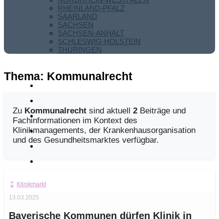
RHEINLAND-PFALZ
SAARLAND
SACHSEN
SACHSEN-ANHALT
SCHLESWIG-HOLSTEIN
THÜRINGEN
Thema:
Kommunalrecht
Zu
Kommunalrecht
sind aktuell
2
Beiträge und
Fachinformationen im Kontext des
Klinikmanagements, der Krankenhausorganisation
und des Gesundheitsmarktes verfügbar.
Klinikmarkt
13.03.2025
Bayerische Kommunen dürfen Klinik in