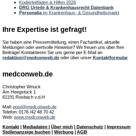
Kodierleitfäden & Hilfen 2026
DRG Urteile & Krankenhausrecht Datenbank
Personalia
im Krankenhaus- & Gesundheitsmarkt
Ihre Expertise ist gefragt!
Sie haben eine Pressemitteilung, einen Fachartikel, aktuelle
Meldungen oder wertvolle Hinweise? Wir freuen uns über Ihre
Beiträge! Kontaktieren Sie uns gerne per E-Mail an
redaktion@medconweb.de
oder über unser
Kontaktformular
medconweb.de
Christopher Wnuck
Am Heegstock 1
61191 Rosbach v.d.H
Mail:
post@medconweb.de
Telefon: 0176 /42 48 70 42
Web:
www.medconweb.de
Kontakt
|
Mediadaten
|
Über mich
|
Datenschutz
|
Impressum
Stellenanzeige buchen
|
Werbung
|
AGB