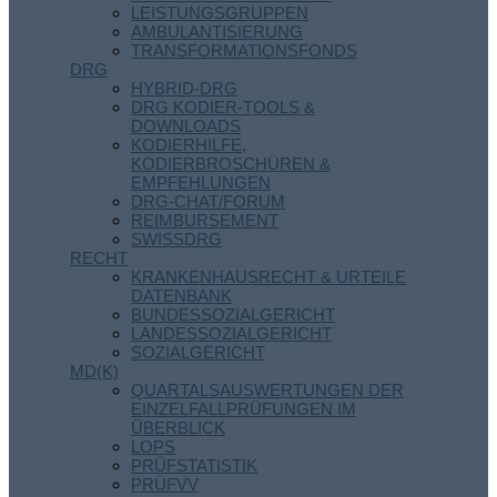
LEISTUNGSGRUPPEN
AMBULANTISIERUNG
TRANSFORMATIONSFONDS
DRG
HYBRID-DRG
DRG KODIER-TOOLS &
DOWNLOADS
KODIERHILFE,
KODIERBROSCHÜREN &
EMPFEHLUNGEN
DRG-CHAT/FORUM
REIMBURSEMENT
SWISSDRG
RECHT
KRANKENHAUSRECHT & URTEILE
DATENBANK
BUNDESSOZIALGERICHT
LANDESSOZIALGERICHT
SOZIALGERICHT
MD(K)
QUARTALSAUSWERTUNGEN DER
EINZELFALLPRÜFUNGEN IM
ÜBERBLICK
LOPS
PRÜFSTATISTIK
PRÜFVV