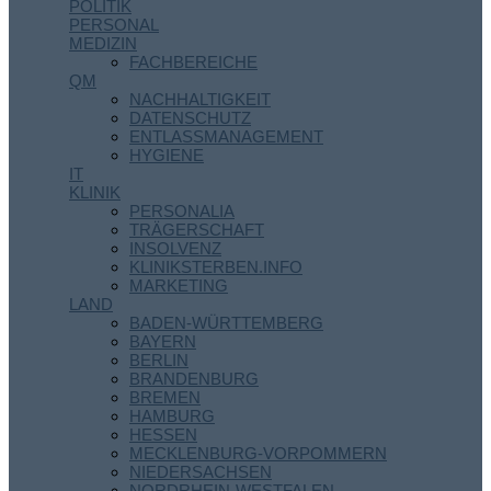
POLITIK
PERSONAL
MEDIZIN
FACHBEREICHE
QM
NACHHALTIGKEIT
DATENSCHUTZ
ENTLASSMANAGEMENT
HYGIENE
IT
KLINIK
PERSONALIA
TRÄGERSCHAFT
INSOLVENZ
KLINIKSTERBEN.INFO
MARKETING
LAND
BADEN-WÜRTTEMBERG
BAYERN
BERLIN
BRANDENBURG
BREMEN
HAMBURG
HESSEN
MECKLENBURG-VORPOMMERN
NIEDERSACHSEN
NORDRHEIN-WESTFALEN