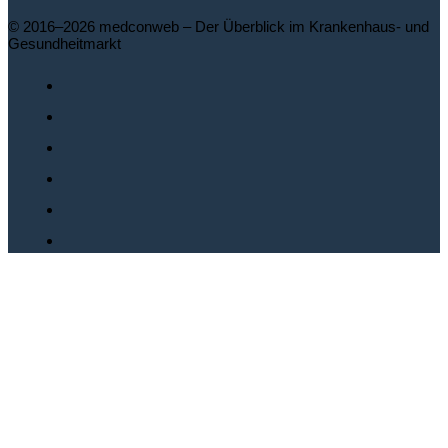
© 2016–2026 medconweb – Der Überblick im Krankenhaus- und
Gesundheitmarkt