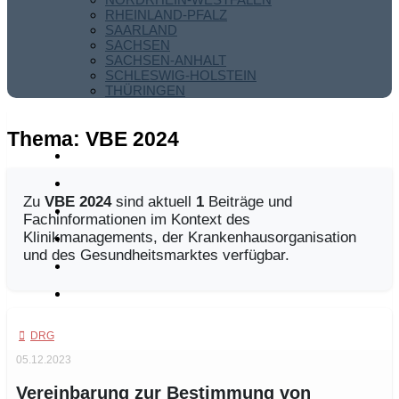
RHEINLAND-PFALZ
SAARLAND
SACHSEN
SACHSEN-ANHALT
SCHLESWIG-HOLSTEIN
THÜRINGEN
Thema:
VBE 2024
Zu
VBE 2024
sind aktuell
1
Beiträge und
Fachinformationen im Kontext des
Klinikmanagements, der Krankenhausorganisation
und des Gesundheitsmarktes verfügbar.
DRG
05.12.2023
Vereinbarung zur Bestimmung von