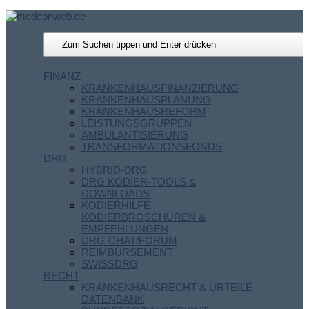
FINANZ
KRANKENHAUSFINANZIERUNG
KRANKENHAUSPLANUNG
KRANKENHAUSREFORM
LEISTUNGSGRUPPEN
AMBULANTISIERUNG
TRANSFORMATIONSFONDS
DRG
HYBRID-DRG
DRG KODIER-TOOLS &
DOWNLOADS
KODIERHILFE,
KODIERBROSCHÜREN &
EMPFEHLUNGEN
DRG-CHAT/FORUM
REIMBURSEMENT
SWISSDRG
RECHT
KRANKENHAUSRECHT & URTEILE
DATENBANK