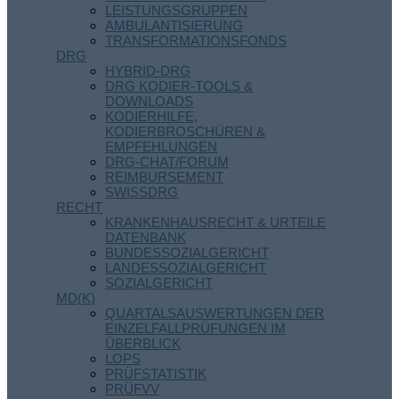
LEISTUNGSGRUPPEN
AMBULANTISIERUNG
TRANSFORMATIONSFONDS
DRG
HYBRID-DRG
DRG KODIER-TOOLS &
DOWNLOADS
KODIERHILFE,
KODIERBROSCHÜREN &
EMPFEHLUNGEN
DRG-CHAT/FORUM
REIMBURSEMENT
SWISSDRG
RECHT
KRANKENHAUSRECHT & URTEILE
DATENBANK
BUNDESSOZIALGERICHT
LANDESSOZIALGERICHT
SOZIALGERICHT
MD(K)
QUARTALSAUSWERTUNGEN DER
EINZELFALLPRÜFUNGEN IM
ÜBERBLICK
LOPS
PRÜFSTATISTIK
PRÜFVV