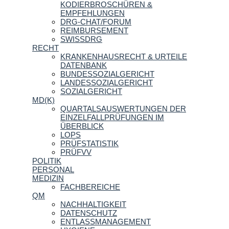
KODIERBROSCHÜREN &
EMPFEHLUNGEN
DRG-CHAT/FORUM
REIMBURSEMENT
SWISSDRG
RECHT
KRANKENHAUSRECHT & URTEILE
DATENBANK
BUNDESSOZIALGERICHT
LANDESSOZIALGERICHT
SOZIALGERICHT
MD(K)
QUARTALSAUSWERTUNGEN DER
EINZELFALLPRÜFUNGEN IM
ÜBERBLICK
LOPS
PRÜFSTATISTIK
PRÜFVV
POLITIK
PERSONAL
MEDIZIN
FACHBEREICHE
QM
NACHHALTIGKEIT
DATENSCHUTZ
ENTLASSMANAGEMENT