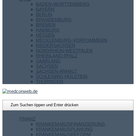
BADEN-WÜRTTEMBERG
BAYERN
BERLIN
BRANDENBURG
BREMEN
HAMBURG
HESSEN
MECKLENBURG-VORPOMMERN
NIEDERSACHSEN
NORDRHEIN-WESTFALEN
RHEINLAND-PFALZ
SAARLAND
SACHSEN
SACHSEN-ANHALT
SCHLESWIG-HOLSTEIN
THÜRINGEN
FINANZ
KRANKENHAUSFINANZIERUNG
KRANKENHAUSPLANUNG
KRANKENHAUSREFORM