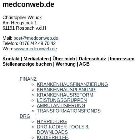
medconweb.de
Christopher Wnuck
Am Heegstock 1
61191 Rosbach v.d.H
Mail:
post@medconweb.de
Telefon: 0176 /42 48 70 42
Web:
www.medconweb.de
Kontakt
|
Mediadaten
|
Über mich
|
Datenschutz
|
Impressum
Stellenanzeige buchen
|
Werbung
|
AGB
FINANZ
KRANKENHAUSFINANZIERUNG
KRANKENHAUSPLANUNG
KRANKENHAUSREFORM
LEISTUNGSGRUPPEN
AMBULANTISIERUNG
TRANSFORMATIONSFONDS
DRG
HYBRID-DRG
DRG KODIER-TOOLS &
DOWNLOADS
KODIERHILFE,