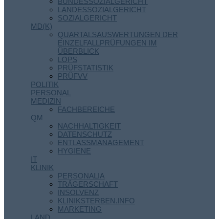
BUNDESSOZIALGERICHT
LANDESSOZIALGERICHT
SOZIALGERICHT
MD(K)
QUARTALSAUSWERTUNGEN DER
EINZELFALLPRÜFUNGEN IM
ÜBERBLICK
LOPS
PRÜFSTATISTIK
PRÜFVV
POLITIK
PERSONAL
MEDIZIN
FACHBEREICHE
QM
NACHHALTIGKEIT
DATENSCHUTZ
ENTLASSMANAGEMENT
HYGIENE
IT
KLINIK
PERSONALIA
TRÄGERSCHAFT
INSOLVENZ
KLINIKSTERBEN.INFO
MARKETING
LAND