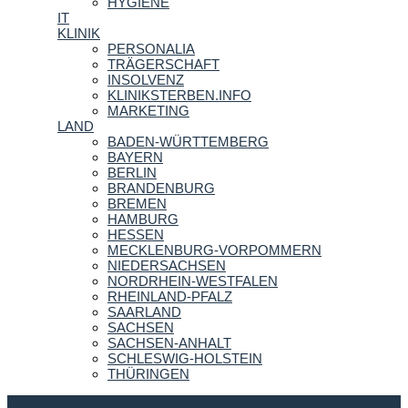
HYGIENE
IT
KLINIK
PERSONALIA
TRÄGERSCHAFT
INSOLVENZ
KLINIKSTERBEN.INFO
MARKETING
LAND
BADEN-WÜRTTEMBERG
BAYERN
BERLIN
BRANDENBURG
BREMEN
HAMBURG
HESSEN
MECKLENBURG-VORPOMMERN
NIEDERSACHSEN
NORDRHEIN-WESTFALEN
RHEINLAND-PFALZ
SAARLAND
SACHSEN
SACHSEN-ANHALT
SCHLESWIG-HOLSTEIN
THÜRINGEN