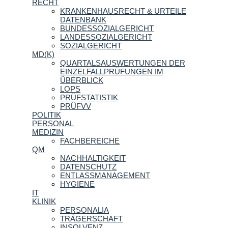
RECHT
KRANKENHAUSRECHT & URTEILE
DATENBANK
BUNDESSOZIALGERICHT
LANDESSOZIALGERICHT
SOZIALGERICHT
MD(K)
QUARTALSAUSWERTUNGEN DER
EINZELFALLPRÜFUNGEN IM
ÜBERBLICK
LOPS
PRÜFSTATISTIK
PRÜFVV
POLITIK
PERSONAL
MEDIZIN
FACHBEREICHE
QM
NACHHALTIGKEIT
DATENSCHUTZ
ENTLASSMANAGEMENT
HYGIENE
IT
KLINIK
PERSONALIA
TRÄGERSCHAFT
INSOLVENZ