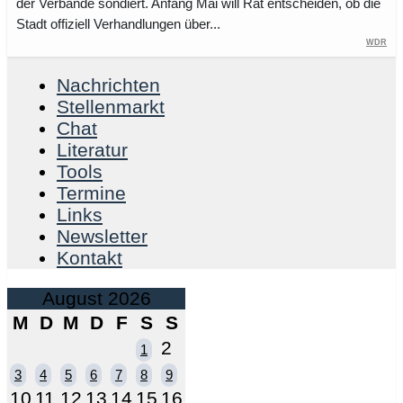
der Verbände sondiert. Anfang Mai will Rat entscheiden, ob die
Stadt offiziell Verhandlungen über...
WDR
Nachrichten
Stellenmarkt
Chat
Literatur
Tools
Termine
Links
Newsletter
Kontakt
August 2026
M
D
M
D
F
S
S
2
1
3
4
5
6
7
8
9
10
11
12
13
14
15
16