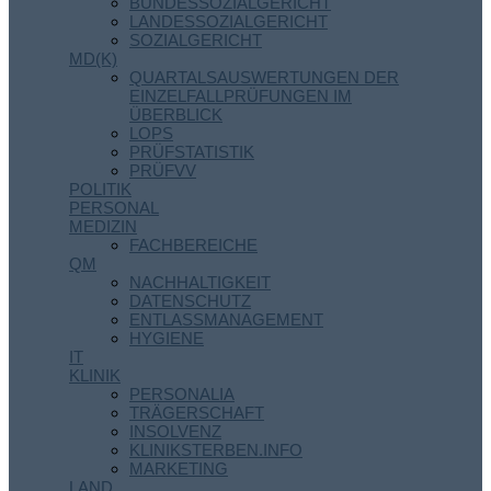
BUNDESSOZIALGERICHT
LANDESSOZIALGERICHT
SOZIALGERICHT
MD(K)
QUARTALSAUSWERTUNGEN DER
EINZELFALLPRÜFUNGEN IM
ÜBERBLICK
LOPS
PRÜFSTATISTIK
PRÜFVV
POLITIK
PERSONAL
MEDIZIN
FACHBEREICHE
QM
NACHHALTIGKEIT
DATENSCHUTZ
ENTLASSMANAGEMENT
HYGIENE
IT
KLINIK
PERSONALIA
TRÄGERSCHAFT
INSOLVENZ
KLINIKSTERBEN.INFO
MARKETING
LAND