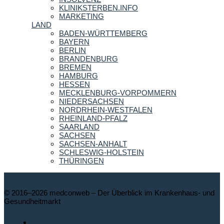
KLINIKSTERBEN.INFO
MARKETING
LAND
BADEN-WÜRTTEMBERG
BAYERN
BERLIN
BRANDENBURG
BREMEN
HAMBURG
HESSEN
MECKLENBURG-VORPOMMERN
NIEDERSACHSEN
NORDRHEIN-WESTFALEN
RHEINLAND-PFALZ
SAARLAND
SACHSEN
SACHSEN-ANHALT
SCHLESWIG-HOLSTEIN
THÜRINGEN
© 2016–2026 medconweb – Der Überblick im Krankenhaus- und
Gesundheitmarkt