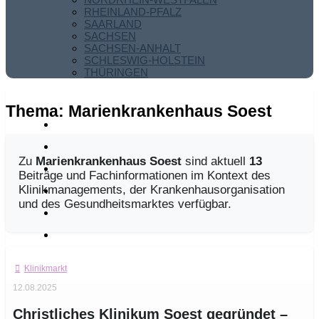
RHEINLAND-PFALZ
SAARLAND
SACHSEN
SACHSEN-ANHALT
SCHLESWIG-HOLSTEIN
THÜRINGEN
Thema:
Marienkrankenhaus Soest
Zu
Marienkrankenhaus Soest
sind aktuell
13
Beiträge und Fachinformationen im Kontext des
Klinikmanagements, der Krankenhausorganisation
und des Gesundheitsmarktes verfügbar.
Klinikmarkt
12.08.2025
Christliches Klinikum Soest gegründet –