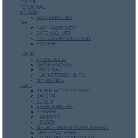
POLITIK
PERSONAL
MEDIZIN
FACHBEREICHE
QM
NACHHALTIGKEIT
DATENSCHUTZ
ENTLASSMANAGEMENT
HYGIENE
IT
KLINIK
PERSONALIA
TRÄGERSCHAFT
INSOLVENZ
KLINIKSTERBEN.INFO
MARKETING
LAND
BADEN-WÜRTTEMBERG
BAYERN
BERLIN
BRANDENBURG
BREMEN
HAMBURG
HESSEN
MECKLENBURG-VORPOMMERN
NIEDERSACHSEN
NORDRHEIN-WESTFALEN