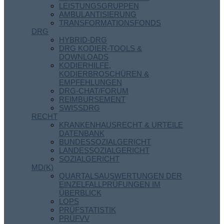
LEISTUNGSGRUPPEN
AMBULANTISIERUNG
TRANSFORMATIONSFONDS
DRG
HYBRID-DRG
DRG KODIER-TOOLS &
DOWNLOADS
KODIERHILFE,
KODIERBROSCHÜREN &
EMPFEHLUNGEN
DRG-CHAT/FORUM
REIMBURSEMENT
SWISSDRG
RECHT
KRANKENHAUSRECHT & URTEILE
DATENBANK
BUNDESSOZIALGERICHT
LANDESSOZIALGERICHT
SOZIALGERICHT
MD(K)
QUARTALSAUSWERTUNGEN DER
EINZELFALLPRÜFUNGEN IM
ÜBERBLICK
LOPS
PRÜFSTATISTIK
PRÜFVV