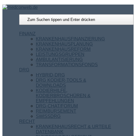
FINANZ
KRANKENHAUSFINANZIERUNG
KRANKENHAUSPLANUNG
KRANKENHAUSREFORM
LEISTUNGSGRUPPEN
AMBULANTISIERUNG
TRANSFORMATIONSFONDS
DRG
HYBRID-DRG
DRG KODIER-TOOLS &
DOWNLOADS
KODIERHILFE,
KODIERBROSCHÜREN &
EMPFEHLUNGEN
DRG-CHAT/FORUM
REIMBURSEMENT
SWISSDRG
RECHT
KRANKENHAUSRECHT & URTEILE
DATENBANK