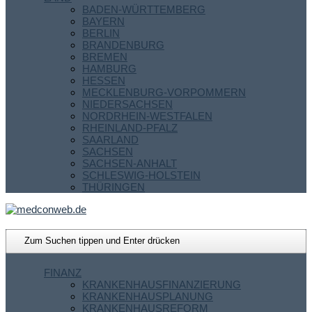
BADEN-WÜRTTEMBERG
BAYERN
BERLIN
BRANDENBURG
BREMEN
HAMBURG
HESSEN
MECKLENBURG-VORPOMMERN
NIEDERSACHSEN
NORDRHEIN-WESTFALEN
RHEINLAND-PFALZ
SAARLAND
SACHSEN
SACHSEN-ANHALT
SCHLESWIG-HOLSTEIN
THÜRINGEN
FINANZ
KRANKENHAUSFINANZIERUNG
KRANKENHAUSPLANUNG
KRANKENHAUSREFORM