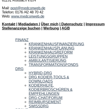
61191 Rosbach v.d.H
Mail:
post@medconweb.de
Telefon: 0176 /42 48 70 42
Web:
www.medconweb.de
Kontakt
|
Mediadaten
|
Über mich
|
Datenschutz
|
Impressum
Stellenanzeige buchen
|
Werbung
|
AGB
FINANZ
KRANKENHAUSFINANZIERUNG
KRANKENHAUSPLANUNG
KRANKENHAUSREFORM
LEISTUNGSGRUPPEN
AMBULANTISIERUNG
TRANSFORMATIONSFONDS
DRG
HYBRID-DRG
DRG KODIER-TOOLS &
DOWNLOADS
KODIERHILFE,
KODIERBROSCHÜREN &
EMPFEHLUNGEN
DRG-CHAT/FORUM
REIMBURSEMENT
SWISSDRG