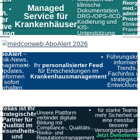
Reorga
klinische
Managed
med.-
Dokumentation,
in.
admini
Service für
DRG-/OPS-/ICD-
er
Prozes
Kodierung und
Krankenhäuser
Klinike
tive
KIS-
Praxen
tung
Unterstützung
Kranke
boAlert
–
Führungskrä
linik-News,
informiert:
nagement-
Ihr
personalisierter Feed
Trends,
Updates,
für Entscheidungen im
Fachinfos 
Reformen
Krankenhausmanagement
strategisc
sofort
Entwicklun
erhalten
Relias ist Ihr
für starke Teams,
Unsere Plattform
strategischer
mehr Sicherheit un
verbindet digitale
Partner für
eine messbar
Bildung mit
Qualität im
bessere
Compliance-, Qualitäts-,
Versorgungsqualität
Gesundheits-
Risiko- und
Jetzt Demotermi
und
Reputationsmanagement