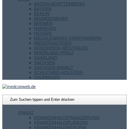
BADEN-WÜRTTEMBERG
BAYERN
BERLIN
BRANDENBURG
BREMEN
HAMBURG
HESSEN
MECKLENBURG-VORPOMMERN
NIEDERSACHSEN
NORDRHEIN-WESTFALEN
RHEINLAND-PFALZ
SAARLAND
SACHSEN
SACHSEN-ANHALT
SCHLESWIG-HOLSTEIN
THÜRINGEN
FINANZ
KRANKENHAUSFINANZIERUNG
KRANKENHAUSPLANUNG
KRANKENHAUSREFORM