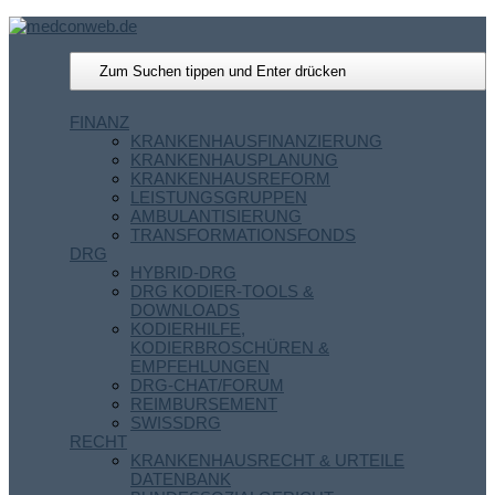
FINANZ
KRANKENHAUSFINANZIERUNG
KRANKENHAUSPLANUNG
KRANKENHAUSREFORM
LEISTUNGSGRUPPEN
AMBULANTISIERUNG
TRANSFORMATIONSFONDS
DRG
HYBRID-DRG
DRG KODIER-TOOLS &
DOWNLOADS
KODIERHILFE,
KODIERBROSCHÜREN &
EMPFEHLUNGEN
DRG-CHAT/FORUM
REIMBURSEMENT
SWISSDRG
RECHT
KRANKENHAUSRECHT & URTEILE
DATENBANK