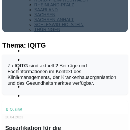
RHEINLAND-PFALZ
SAARLAND
SACHSEN
SACHSEN-ANHALT
SCHLESWIG-HOLSTEIN
THÜRINGEN
Thema:
IQITG
Zu
IQITG
sind aktuell
2
Beiträge und
Fachinformationen im Kontext des
Klinikmanagements, der Krankenhausorganisation
und des Gesundheitsmarktes verfügbar.
Qualität
20.04.2023
Spezifikation für die