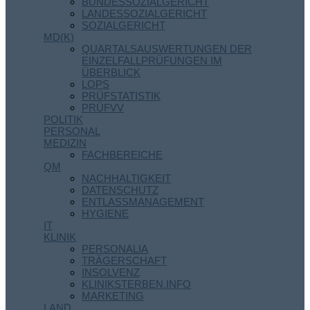
BUNDESSOZIALGERICHT
LANDESSOZIALGERICHT
SOZIALGERICHT
MD(K)
QUARTALSAUSWERTUNGEN DER
EINZELFALLPRÜFUNGEN IM
ÜBERBLICK
LOPS
PRÜFSTATISTIK
PRÜFVV
POLITIK
PERSONAL
MEDIZIN
FACHBEREICHE
QM
NACHHALTIGKEIT
DATENSCHUTZ
ENTLASSMANAGEMENT
HYGIENE
IT
KLINIK
PERSONALIA
TRÄGERSCHAFT
INSOLVENZ
KLINIKSTERBEN.INFO
MARKETING
LAND