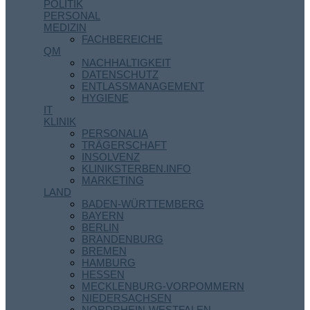
POLITIK
PERSONAL
MEDIZIN
FACHBEREICHE
QM
NACHHALTIGKEIT
DATENSCHUTZ
ENTLASSMANAGEMENT
HYGIENE
IT
KLINIK
PERSONALIA
TRÄGERSCHAFT
INSOLVENZ
KLINIKSTERBEN.INFO
MARKETING
LAND
BADEN-WÜRTTEMBERG
BAYERN
BERLIN
BRANDENBURG
BREMEN
HAMBURG
HESSEN
MECKLENBURG-VORPOMMERN
NIEDERSACHSEN
NORDRHEIN-WESTFALEN