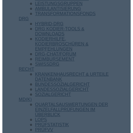
LEISTUNGSGRUPPEN
AMBULANTISIERUNG
TRANSFORMATIONSFONDS
DRG
HYBRID-DRG
DRG KODIER-TOOLS &
DOWNLOADS
KODIERHILFE,
KODIERBROSCHÜREN &
EMPFEHLUNGEN
DRG-CHAT/FORUM
REIMBURSEMENT
SWISSDRG
RECHT
KRANKENHAUSRECHT & URTEILE
DATENBANK
BUNDESSOZIALGERICHT
LANDESSOZIALGERICHT
SOZIALGERICHT
MD(K)
QUARTALSAUSWERTUNGEN DER
EINZELFALLPRÜFUNGEN IM
ÜBERBLICK
LOPS
PRÜFSTATISTIK
PRÜFVV