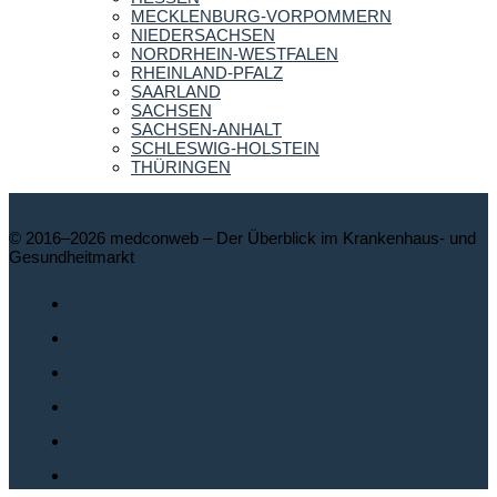
MECKLENBURG-VORPOMMERN
NIEDERSACHSEN
NORDRHEIN-WESTFALEN
RHEINLAND-PFALZ
SAARLAND
SACHSEN
SACHSEN-ANHALT
SCHLESWIG-HOLSTEIN
THÜRINGEN
© 2016–2026 medconweb – Der Überblick im Krankenhaus- und
Gesundheitmarkt