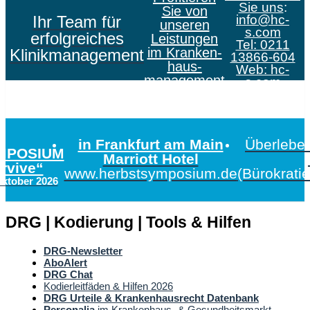
Sie uns
:
Sie von
Ihr Team für
info@hc-
unseren
s.com
erfolgreiches
Leistungen
Tel: 0211
im Kranken­
Klinikmanagement
13866-604
haus­
Web:
hc-
management
s.com
in Frankfurt am Main
Überleben
MPOSIUM
Marriott Hotel
urvive“
www.herbstsymposium.de
(Bürokrati
Oktober 2026
DRG | Kodierung | Tools & Hilfen
DRG-Newsletter
AboAlert
DRG Chat
Kodierleitfäden & Hilfen 2026
DRG Urteile & Krankenhausrecht Datenbank
Personalia
im Krankenhaus- & Gesundheitsmarkt