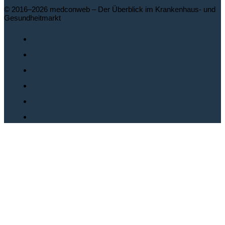
© 2016–2026 medconweb – Der Überblick im Krankenhaus- und
Gesundheitmarkt