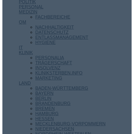
POLITIK
PERSONAL
MEDIZIN
FACHBEREICHE
QM
NACHHALTIGKEIT
DATENSCHUTZ
ENTLASSMANAGEMENT
HYGIENE
IT
KLINIK
PERSONALIA
TRÄGERSCHAFT
INSOLVENZ
KLINIKSTERBEN.INFO
MARKETING
LAND
BADEN-WÜRTTEMBERG
BAYERN
BERLIN
BRANDENBURG
BREMEN
HAMBURG
HESSEN
MECKLENBURG-VORPOMMERN
NIEDERSACHSEN
NORDRHEIN-WESTFALEN