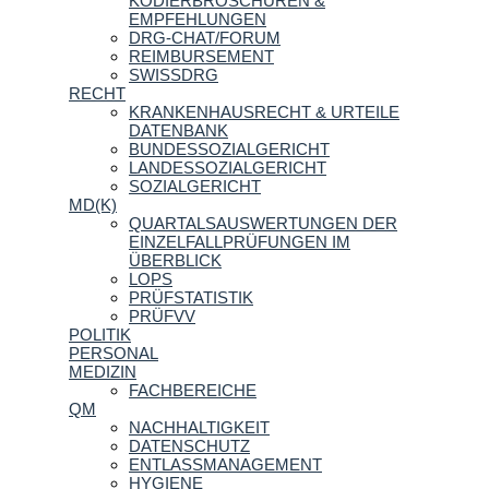
KODIERBROSCHÜREN &
EMPFEHLUNGEN
DRG-CHAT/FORUM
REIMBURSEMENT
SWISSDRG
RECHT
KRANKENHAUSRECHT & URTEILE
DATENBANK
BUNDESSOZIALGERICHT
LANDESSOZIALGERICHT
SOZIALGERICHT
MD(K)
QUARTALSAUSWERTUNGEN DER
EINZELFALLPRÜFUNGEN IM
ÜBERBLICK
LOPS
PRÜFSTATISTIK
PRÜFVV
POLITIK
PERSONAL
MEDIZIN
FACHBEREICHE
QM
NACHHALTIGKEIT
DATENSCHUTZ
ENTLASSMANAGEMENT
HYGIENE