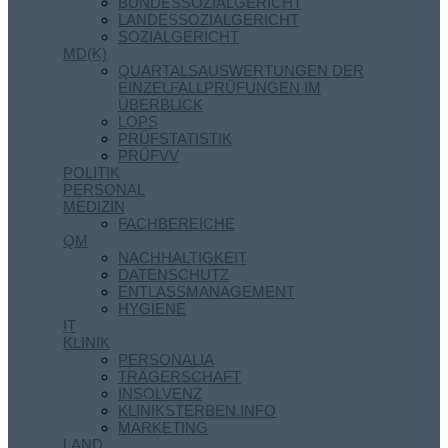
BUNDESSOZIALGERICHT
LANDESSOZIALGERICHT
SOZIALGERICHT
MD(K)
QUARTALSAUSWERTUNGEN DER
EINZELFALLPRÜFUNGEN IM
ÜBERBLICK
LOPS
PRÜFSTATISTIK
PRÜFVV
POLITIK
PERSONAL
MEDIZIN
FACHBEREICHE
QM
NACHHALTIGKEIT
DATENSCHUTZ
ENTLASSMANAGEMENT
HYGIENE
IT
KLINIK
PERSONALIA
TRÄGERSCHAFT
INSOLVENZ
KLINIKSTERBEN.INFO
MARKETING
LAND