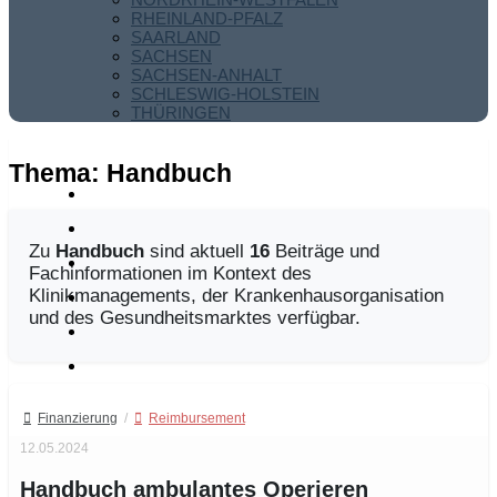
RHEINLAND-PFALZ
SAARLAND
SACHSEN
SACHSEN-ANHALT
SCHLESWIG-HOLSTEIN
THÜRINGEN
Thema:
Handbuch
Zu
Handbuch
sind aktuell
16
Beiträge und
Fachinformationen im Kontext des
Klinikmanagements, der Krankenhausorganisation
und des Gesundheitsmarktes verfügbar.
Finanzierung
/
Reimbursement
12.05.2024
Handbuch ambulantes Operieren