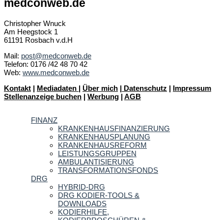
medconweb.de
Christopher Wnuck
Am Heegstock 1
61191 Rosbach v.d.H
Mail:
post@medconweb.de
Telefon: 0176 /42 48 70 42
Web:
www.medconweb.de
Kontakt
|
Mediadaten
|
Über mich
|
Datenschutz
|
Impressum
Stellenanzeige buchen
|
Werbung
|
AGB
FINANZ
KRANKENHAUSFINANZIERUNG
KRANKENHAUSPLANUNG
KRANKENHAUSREFORM
LEISTUNGSGRUPPEN
AMBULANTISIERUNG
TRANSFORMATIONSFONDS
DRG
HYBRID-DRG
DRG KODIER-TOOLS &
DOWNLOADS
KODIERHILFE,