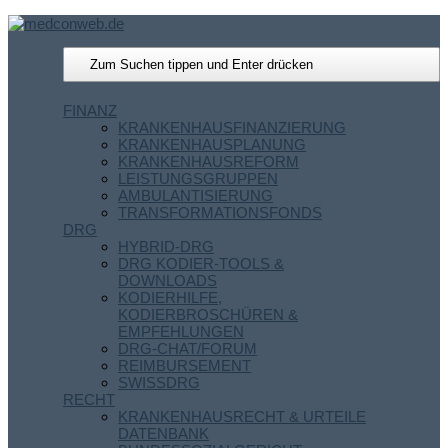
FINANZ
KRANKENHAUSFINANZIERUNG
KRANKENHAUSPLANUNG
KRANKENHAUSREFORM
LEISTUNGSGRUPPEN
AMBULANTISIERUNG
TRANSFORMATIONSFONDS
DRG
HYBRID-DRG
DRG KODIER-TOOLS &
DOWNLOADS
KODIERHILFE,
KODIERBROSCHÜREN &
EMPFEHLUNGEN
DRG-CHAT/FORUM
REIMBURSEMENT
SWISSDRG
RECHT
KRANKENHAUSRECHT & URTEILE
DATENBANK