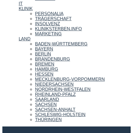
IT
KLINIK
PERSONALIA
TRÄGERSCHAFT
INSOLVENZ
KLINIKSTERBEN.INFO
MARKETING
LAND
BADEN-WÜRTTEMBERG
BAYERN
BERLIN
BRANDENBURG
BREMEN
HAMBURG
HESSEN
MECKLENBURG-VORPOMMERN
NIEDERSACHSEN
NORDRHEIN-WESTFALEN
RHEINLAND-PFALZ
SAARLAND
SACHSEN
SACHSEN-ANHALT
SCHLESWIG-HOLSTEIN
THÜRINGEN