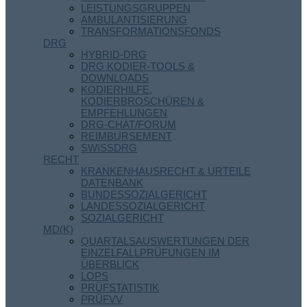
LEISTUNGSGRUPPEN
AMBULANTISIERUNG
TRANSFORMATIONSFONDS
DRG
HYBRID-DRG
DRG KODIER-TOOLS &
DOWNLOADS
KODIERHILFE,
KODIERBROSCHÜREN &
EMPFEHLUNGEN
DRG-CHAT/FORUM
REIMBURSEMENT
SWISSDRG
RECHT
KRANKENHAUSRECHT & URTEILE
DATENBANK
BUNDESSOZIALGERICHT
LANDESSOZIALGERICHT
SOZIALGERICHT
MD(K)
QUARTALSAUSWERTUNGEN DER
EINZELFALLPRÜFUNGEN IM
ÜBERBLICK
LOPS
PRÜFSTATISTIK
PRÜFVV