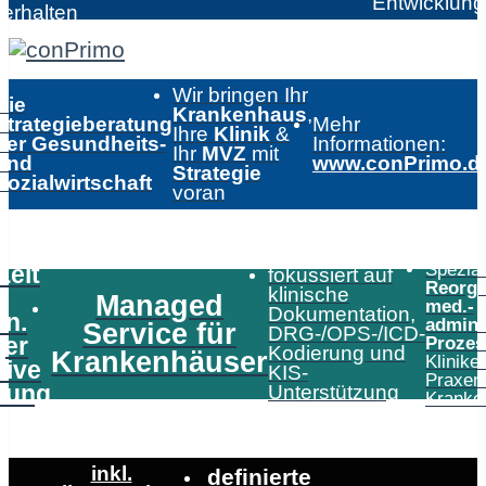
Entwicklun
erhalten
Wir bringen Ihr
Die
Krankenhaus
,
Strategieberatung
Mehr
Ihre
Klinik
&
der Gesundheits-
Informationen:
Ihr
MVZ
mit
und
www.conPrimo.d
Strategie
Sozialwirtschaft
voran
Speziali
Zeit
fokussiert auf
Reorga
klinische
Managed
med.-
Dokumentation,
in.
admini
Service für
DRG-/OPS-/ICD-
er
Prozes
Kodierung und
Krankenhäuser
Klinike
tive
KIS-
Praxen
tung
Unterstützung
Kranke
inkl.
definierte