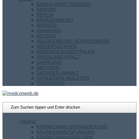
BADEN-WÜRTTEMBERG
BAYERN
BERLIN
BRANDENBURG
BREMEN
HAMBURG
HESSEN
MECKLENBURG-VORPOMMERN
NIEDERSACHSEN
NORDRHEIN-WESTFALEN
RHEINLAND-PFALZ
SAARLAND
SACHSEN
SACHSEN-ANHALT
SCHLESWIG-HOLSTEIN
THÜRINGEN
FINANZ
KRANKENHAUSFINANZIERUNG
KRANKENHAUSPLANUNG
KRANKENHAUSREFORM