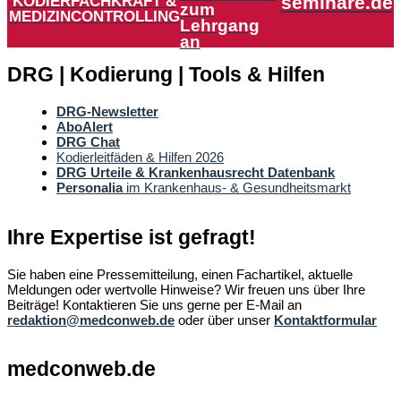
KODIERFACHKRAFT &
seminare.de
zum
MEDIZINCONTROLLING
Lehrgang
an
DRG | Kodierung | Tools & Hilfen
DRG-Newsletter
AboAlert
DRG Chat
Kodierleitfäden & Hilfen 2026
DRG Urteile & Krankenhausrecht Datenbank
Personalia
im Krankenhaus- & Gesundheitsmarkt
Ihre Expertise ist gefragt!
Sie haben eine Pressemitteilung, einen Fachartikel, aktuelle
Meldungen oder wertvolle Hinweise? Wir freuen uns über Ihre
Beiträge! Kontaktieren Sie uns gerne per E-Mail an
redaktion@medconweb.de
oder über unser
Kontaktformular
medconweb.de