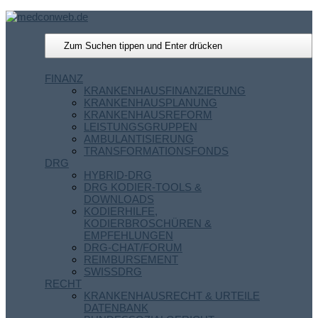
FINANZ
KRANKENHAUSFINANZIERUNG
KRANKENHAUSPLANUNG
KRANKENHAUSREFORM
LEISTUNGSGRUPPEN
AMBULANTISIERUNG
TRANSFORMATIONSFONDS
DRG
HYBRID-DRG
DRG KODIER-TOOLS &
DOWNLOADS
KODIERHILFE,
KODIERBROSCHÜREN &
EMPFEHLUNGEN
DRG-CHAT/FORUM
REIMBURSEMENT
SWISSDRG
RECHT
KRANKENHAUSRECHT & URTEILE
DATENBANK