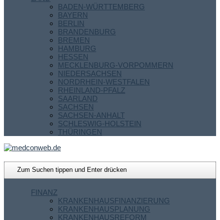
BADEN-WÜRTTEMBERG
BAYERN
BERLIN
BRANDENBURG
BREMEN
HAMBURG
HESSEN
MECKLENBURG-VORPOMMERN
NIEDERSACHSEN
NORDRHEIN-WESTFALEN
RHEINLAND-PFALZ
SAARLAND
SACHSEN
SACHSEN-ANHALT
SCHLESWIG-HOLSTEIN
THÜRINGEN
FINANZ
KRANKENHAUSFINANZIERUNG
KRANKENHAUSPLANUNG
KRANKENHAUSREFORM