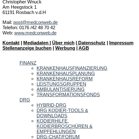
Christopher Wnuck
Am Heegstock 1
61191 Rosbach v.d.H
Mail:
post@medconweb.de
Telefon: 0176 /42 48 70 42
Web:
www.medconweb.de
Kontakt
|
Mediadaten
|
Über mich
|
Datenschutz
|
Impressum
Stellenanzeige buchen
|
Werbung
|
AGB
FINANZ
KRANKENHAUSFINANZIERUNG
KRANKENHAUSPLANUNG
KRANKENHAUSREFORM
LEISTUNGSGRUPPEN
AMBULANTISIERUNG
TRANSFORMATIONSFONDS
DRG
HYBRID-DRG
DRG KODIER-TOOLS &
DOWNLOADS
KODIERHILFE,
KODIERBROSCHÜREN &
EMPFEHLUNGEN
DRG-CHAT/FORUM