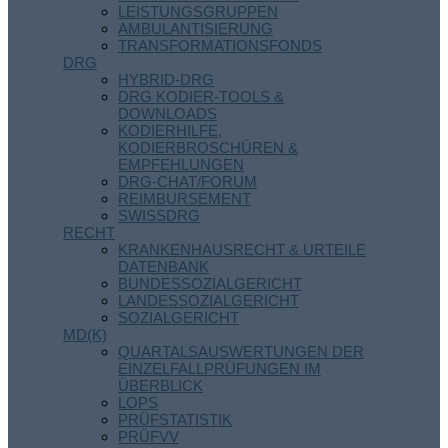
LEISTUNGSGRUPPEN
AMBULANTISIERUNG
TRANSFORMATIONSFONDS
DRG
HYBRID-DRG
DRG KODIER-TOOLS &
DOWNLOADS
KODIERHILFE,
KODIERBROSCHÜREN &
EMPFEHLUNGEN
DRG-CHAT/FORUM
REIMBURSEMENT
SWISSDRG
RECHT
KRANKENHAUSRECHT & URTEILE
DATENBANK
BUNDESSOZIALGERICHT
LANDESSOZIALGERICHT
SOZIALGERICHT
MD(K)
QUARTALSAUSWERTUNGEN DER
EINZELFALLPRÜFUNGEN IM
ÜBERBLICK
LOPS
PRÜFSTATISTIK
PRÜFVV