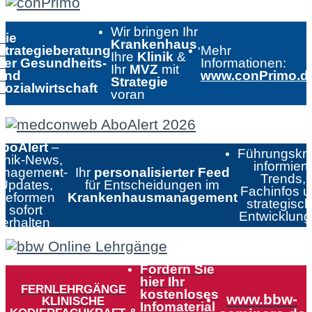
Wir bringen Ihr
Die
Krankenhaus
,
Strategieberatung
Mehr
Ihre
Klinik
&
der Gesundheits-
Informationen:
Ihr
MVZ
mit
und
www.conPrimo.d
Strategie
Sozialwirtschaft
voran
boAlert
–
Führungskrä
linik-News,
informiert:
nagement-
Ihr
personalisierter Feed
Trends,
Updates,
für Entscheidungen im
Fachinfos 
Reformen
Krankenhausmanagement
strategisc
sofort
Entwicklun
erhalten
Fordern Sie
hier Ihr
FERNLEHRGÄNGE
kostenloses
www.bbw-
KLINISCHE
Infomaterial