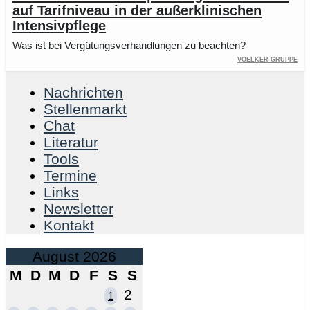
auf Tarifniveau in der außerklinischen
Intensivpflege
Was ist bei Vergütungsverhandlungen zu beachten?
VOELKER-Gruppe
Nachrichten
Stellenmarkt
Chat
Literatur
Tools
Termine
Links
Newsletter
Kontakt
August 2026
M
D
M
D
F
S
S
2
1