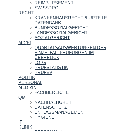
REIMBURSEMENT
SWISSDRG
RECHT
KRANKENHAUSRECHT & URTEILE
DATENBANK
BUNDESSOZIALGERICHT
LANDESSOZIALGERICHT
SOZIALGERICHT
MD(K)
QUARTALSAUSWERTUNGEN DER
EINZELFALLPRÜFUNGEN IM
ÜBERBLICK
LOPS
PRÜFSTATISTIK
PRÜFVV
POLITIK
PERSONAL
MEDIZIN
FACHBEREICHE
QM
NACHHALTIGKEIT
DATENSCHUTZ
ENTLASSMANAGEMENT
HYGIENE
IT
KLINIK