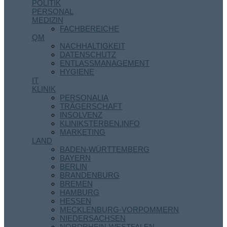
POLITIK
PERSONAL
MEDIZIN
FACHBEREICHE
QM
NACHHALTIGKEIT
DATENSCHUTZ
ENTLASSMANAGEMENT
HYGIENE
IT
KLINIK
PERSONALIA
TRÄGERSCHAFT
INSOLVENZ
KLINIKSTERBEN.INFO
MARKETING
LAND
BADEN-WÜRTTEMBERG
BAYERN
BERLIN
BRANDENBURG
BREMEN
HAMBURG
HESSEN
MECKLENBURG-VORPOMMERN
NIEDERSACHSEN
NORDRHEIN-WESTFALEN