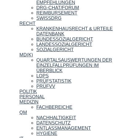
EMPFEHLUNGEN
DRG-CHAT/FORUM
REIMBURSEMENT
SWISSDRG
RECHT
KRANKENHAUSRECHT & URTEILE
DATENBANK
BUNDESSOZIALGERICHT
LANDESSOZIALGERICHT
SOZIALGERICHT
MD(K)
QUARTALSAUSWERTUNGEN DER
EINZELFALLPRÜFUNGEN IM
ÜBERBLICK
LOPS
PRÜFSTATISTIK
PRÜFVV
POLITIK
PERSONAL
MEDIZIN
FACHBEREICHE
QM
NACHHALTIGKEIT
DATENSCHUTZ
ENTLASSMANAGEMENT
HYGIENE