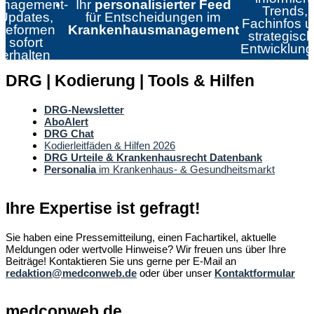
nagement-
Ihr
personalisierter Feed
Trends,
Updates,
für Entscheidungen im
Fachinfos 
Reformen
Krankenhausmanagement
strategisc
sofort
Entwicklun
erhalten
DRG | Kodierung | Tools & Hilfen
DRG-Newsletter
AboAlert
DRG Chat
Kodierleitfäden & Hilfen 2026
DRG Urteile & Krankenhausrecht Datenbank
Personalia
im Krankenhaus- & Gesundheitsmarkt
Ihre Expertise ist gefragt!
Sie haben eine Pressemitteilung, einen Fachartikel, aktuelle
Meldungen oder wertvolle Hinweise? Wir freuen uns über Ihre
Beiträge! Kontaktieren Sie uns gerne per E-Mail an
redaktion@medconweb.de
oder über unser
Kontaktformular
medconweb.de