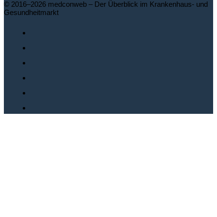
© 2016–2026 medconweb – Der Überblick im Krankenhaus- und
Gesundheitmarkt