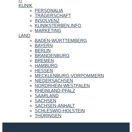
IT
KLINIK
PERSONALIA
TRÄGERSCHAFT
INSOLVENZ
KLINIKSTERBEN.INFO
MARKETING
LAND
BADEN-WÜRTTEMBERG
BAYERN
BERLIN
BRANDENBURG
BREMEN
HAMBURG
HESSEN
MECKLENBURG-VORPOMMERN
NIEDERSACHSEN
NORDRHEIN-WESTFALEN
RHEINLAND-PFALZ
SAARLAND
SACHSEN
SACHSEN-ANHALT
SCHLESWIG-HOLSTEIN
THÜRINGEN