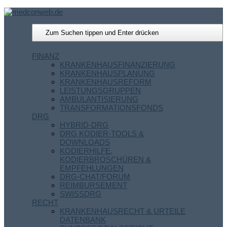
FINANZ
KRANKENHAUSFINANZIERUNG
KRANKENHAUSPLANUNG
KRANKENHAUSREFORM
LEISTUNGSGRUPPEN
AMBULANTISIERUNG
TRANSFORMATIONSFONDS
DRG
HYBRID-DRG
DRG KODIER-TOOLS &
DOWNLOADS
KODIERHILFE,
KODIERBROSCHÜREN &
EMPFEHLUNGEN
DRG-CHAT/FORUM
REIMBURSEMENT
SWISSDRG
RECHT
KRANKENHAUSRECHT & URTEILE
DATENBANK