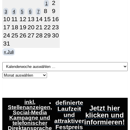
2
1
8
9
3
4
5
6
7
10
11
12
13
14
15
16
17
18
19
20
21
22
23
24
25
26
27
28
29
30
31
« Juli
inkl.
definierte
Stellenanzeigen,
Jetzt hier
Laufzeit
Social-Media
klicken und
und
Kampagne und
attraktiver
informieren!
telefonischer
Festpreis
Direktansprache