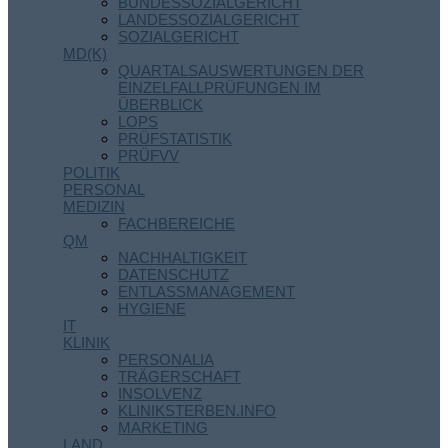
BUNDESSOZIALGERICHT
LANDESSOZIALGERICHT
SOZIALGERICHT
MD(K)
QUARTALSAUSWERTUNGEN DER
EINZELFALLPRÜFUNGEN IM
ÜBERBLICK
LOPS
PRÜFSTATISTIK
PRÜFVV
POLITIK
PERSONAL
MEDIZIN
FACHBEREICHE
QM
NACHHALTIGKEIT
DATENSCHUTZ
ENTLASSMANAGEMENT
HYGIENE
IT
KLINIK
PERSONALIA
TRÄGERSCHAFT
INSOLVENZ
KLINIKSTERBEN.INFO
MARKETING
LAND