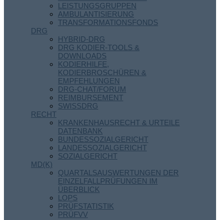
LEISTUNGSGRUPPEN
AMBULANTISIERUNG
TRANSFORMATIONSFONDS
DRG
HYBRID-DRG
DRG KODIER-TOOLS &
DOWNLOADS
KODIERHILFE,
KODIERBROSCHÜREN &
EMPFEHLUNGEN
DRG-CHAT/FORUM
REIMBURSEMENT
SWISSDRG
RECHT
KRANKENHAUSRECHT & URTEILE
DATENBANK
BUNDESSOZIALGERICHT
LANDESSOZIALGERICHT
SOZIALGERICHT
MD(K)
QUARTALSAUSWERTUNGEN DER
EINZELFALLPRÜFUNGEN IM
ÜBERBLICK
LOPS
PRÜFSTATISTIK
PRÜFVV