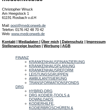
Christopher Wnuck
Am Heegstock 1
61191 Rosbach v.d.H
Mail:
post@medconweb.de
Telefon: 0176 /42 48 70 42
Web:
www.medconweb.de
Kontakt
|
Mediadaten
|
Über mich
|
Datenschutz
|
Impressum
Stellenanzeige buchen
|
Werbung
|
AGB
FINANZ
KRANKENHAUSFINANZIERUNG
KRANKENHAUSPLANUNG
KRANKENHAUSREFORM
LEISTUNGSGRUPPEN
AMBULANTISIERUNG
TRANSFORMATIONSFONDS
DRG
HYBRID-DRG
DRG KODIER-TOOLS &
DOWNLOADS
KODIERHILFE,
KODIERBROSCHÜREN &