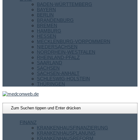
BADEN-WÜRTTEMBERG
BAYERN
BERLIN
BRANDENBURG
BREMEN
HAMBURG
HESSEN
MECKLENBURG-VORPOMMERN
NIEDERSACHSEN
NORDRHEIN-WESTFALEN
RHEINLAND-PFALZ
SAARLAND
SACHSEN
SACHSEN-ANHALT
SCHLESWIG-HOLSTEIN
THÜRINGEN
FINANZ
KRANKENHAUSFINANZIERUNG
KRANKENHAUSPLANUNG
KRANKENHAUSREFORM