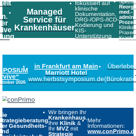
Speziali
Zeit
fokussiert auf
Reorga
klinische
Managed
med.-
Dokumentation,
in.
admini
Service für
DRG-/OPS-/ICD-
er
Prozes
Kodierung und
Krankenhäuser
Klinike
tive
KIS-
Praxen
tung
Unterstützung
Kranke
in Frankfurt am Main
Überleben
MPOSIUM
Marriott Hotel
urvive“
www.herbstsymposium.de
(Bürokrati
Oktober 2026
Wir bringen Ihr
Die
Krankenhaus
,
Strategieberatung
Mehr
Ihre
Klinik
&
der Gesundheits-
Informationen:
Ihr
MVZ
mit
und
www.conPrimo.d
Strategie