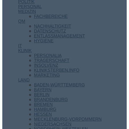
POLITIK
PERSONAL
MEDIZIN
FACHBEREICHE
QM
NACHHALTIGKEIT
DATENSCHUTZ
ENTLASSMANAGEMENT
HYGIENE
IT
KLINIK
PERSONALIA
TRÄGERSCHAFT
INSOLVENZ
KLINIKSTERBEN.INFO
MARKETING
LAND
BADEN-WÜRTTEMBERG
BAYERN
BERLIN
BRANDENBURG
BREMEN
HAMBURG
HESSEN
MECKLENBURG-VORPOMMERN
NIEDERSACHSEN
NORDRHEIN-WESTFALEN