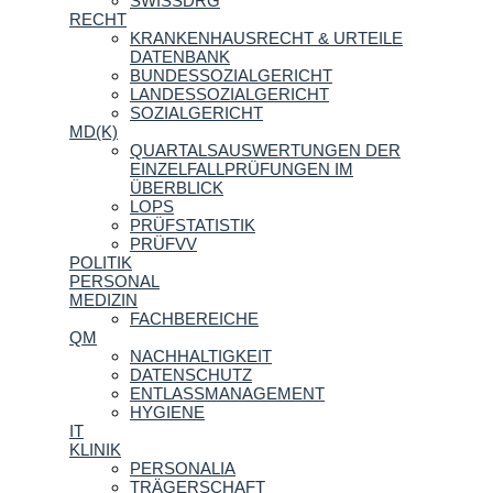
SWISSDRG
RECHT
KRANKENHAUSRECHT & URTEILE
DATENBANK
BUNDESSOZIALGERICHT
LANDESSOZIALGERICHT
SOZIALGERICHT
MD(K)
QUARTALSAUSWERTUNGEN DER
EINZELFALLPRÜFUNGEN IM
ÜBERBLICK
LOPS
PRÜFSTATISTIK
PRÜFVV
POLITIK
PERSONAL
MEDIZIN
FACHBEREICHE
QM
NACHHALTIGKEIT
DATENSCHUTZ
ENTLASSMANAGEMENT
HYGIENE
IT
KLINIK
PERSONALIA
TRÄGERSCHAFT