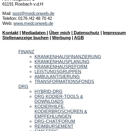
61191 Rosbach v.d.H
Mail:
post@medconweb.de
Telefon: 0176 /42 48 70 42
Web:
www.medconweb.de
Kontakt
|
Mediadaten
|
Über mich
|
Datenschutz
|
Impressum
Stellenanzeige buchen
|
Werbung
|
AGB
FINANZ
KRANKENHAUSFINANZIERUNG
KRANKENHAUSPLANUNG
KRANKENHAUSREFORM
LEISTUNGSGRUPPEN
AMBULANTISIERUNG
TRANSFORMATIONSFONDS
DRG
HYBRID-DRG
DRG KODIER-TOOLS &
DOWNLOADS
KODIERHILFE,
KODIERBROSCHÜREN &
EMPFEHLUNGEN
DRG-CHAT/FORUM
REIMBURSEMENT