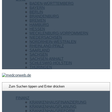
BADEN-WÜRTTEMBERG
BAYERN
BERLIN
BRANDENBURG
BREMEN
HAMBURG
HESSEN
MECKLENBURG-VORPOMMERN
NIEDERSACHSEN
NORDRHEIN-WESTFALEN
RHEINLAND-PFALZ
SAARLAND
SACHSEN
SACHSEN-ANHALT
SCHLESWIG-HOLSTEIN
THÜRINGEN
FINANZ
KRANKENHAUSFINANZIERUNG
KRANKENHAUSPLANUNG
KRANKENHAUSREFORM