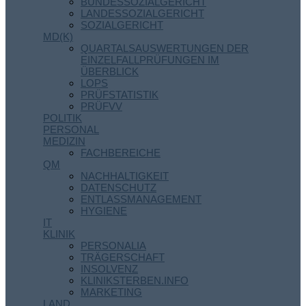
BUNDESSOZIALGERICHT
LANDESSOZIALGERICHT
SOZIALGERICHT
MD(K)
QUARTALSAUSWERTUNGEN DER
EINZELFALLPRÜFUNGEN IM
ÜBERBLICK
LOPS
PRÜFSTATISTIK
PRÜFVV
POLITIK
PERSONAL
MEDIZIN
FACHBEREICHE
QM
NACHHALTIGKEIT
DATENSCHUTZ
ENTLASSMANAGEMENT
HYGIENE
IT
KLINIK
PERSONALIA
TRÄGERSCHAFT
INSOLVENZ
KLINIKSTERBEN.INFO
MARKETING
LAND