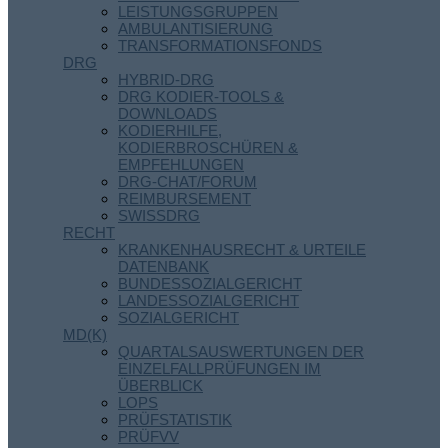
LEISTUNGSGRUPPEN
AMBULANTISIERUNG
TRANSFORMATIONSFONDS
DRG
HYBRID-DRG
DRG KODIER-TOOLS &
DOWNLOADS
KODIERHILFE,
KODIERBROSCHÜREN &
EMPFEHLUNGEN
DRG-CHAT/FORUM
REIMBURSEMENT
SWISSDRG
RECHT
KRANKENHAUSRECHT & URTEILE
DATENBANK
BUNDESSOZIALGERICHT
LANDESSOZIALGERICHT
SOZIALGERICHT
MD(K)
QUARTALSAUSWERTUNGEN DER
EINZELFALLPRÜFUNGEN IM
ÜBERBLICK
LOPS
PRÜFSTATISTIK
PRÜFVV