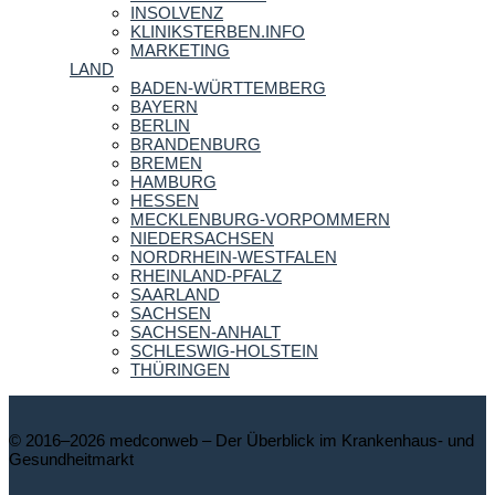
INSOLVENZ
KLINIKSTERBEN.INFO
MARKETING
LAND
BADEN-WÜRTTEMBERG
BAYERN
BERLIN
BRANDENBURG
BREMEN
HAMBURG
HESSEN
MECKLENBURG-VORPOMMERN
NIEDERSACHSEN
NORDRHEIN-WESTFALEN
RHEINLAND-PFALZ
SAARLAND
SACHSEN
SACHSEN-ANHALT
SCHLESWIG-HOLSTEIN
THÜRINGEN
© 2016–2026 medconweb – Der Überblick im Krankenhaus- und
Gesundheitmarkt