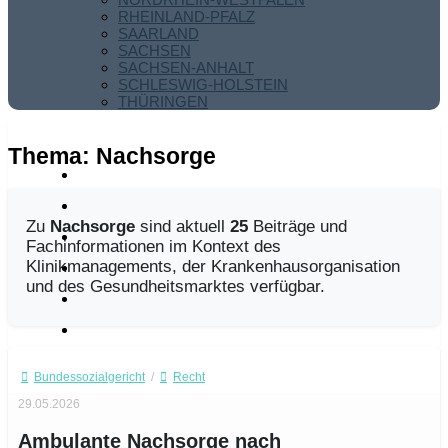
RHEINLAND-PFALZ
SAARLAND
SACHSEN
SACHSEN-ANHALT
SCHLESWIG-HOLSTEIN
THÜRINGEN
Thema:
Nachsorge
Zu
Nachsorge
sind aktuell
25
Beiträge und
Fachinformationen im Kontext des
Klinikmanagements, der Krankenhausorganisation
und des Gesundheitsmarktes verfügbar.
Bundessozialgericht
/
Recht
29.05.2026
Ambulante Nachsorge nach