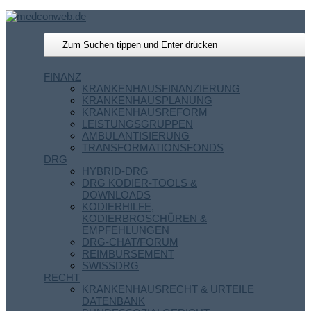
FINANZ
KRANKENHAUSFINANZIERUNG
KRANKENHAUSPLANUNG
KRANKENHAUSREFORM
LEISTUNGSGRUPPEN
AMBULANTISIERUNG
TRANSFORMATIONSFONDS
DRG
HYBRID-DRG
DRG KODIER-TOOLS &
DOWNLOADS
KODIERHILFE,
KODIERBROSCHÜREN &
EMPFEHLUNGEN
DRG-CHAT/FORUM
REIMBURSEMENT
SWISSDRG
RECHT
KRANKENHAUSRECHT & URTEILE
DATENBANK