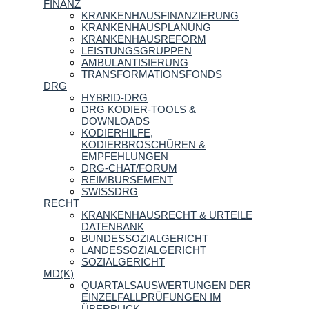
FINANZ
KRANKENHAUSFINANZIERUNG
KRANKENHAUSPLANUNG
KRANKENHAUSREFORM
LEISTUNGSGRUPPEN
AMBULANTISIERUNG
TRANSFORMATIONSFONDS
DRG
HYBRID-DRG
DRG KODIER-TOOLS &
DOWNLOADS
KODIERHILFE,
KODIERBROSCHÜREN &
EMPFEHLUNGEN
DRG-CHAT/FORUM
REIMBURSEMENT
SWISSDRG
RECHT
KRANKENHAUSRECHT & URTEILE
DATENBANK
BUNDESSOZIALGERICHT
LANDESSOZIALGERICHT
SOZIALGERICHT
MD(K)
QUARTALSAUSWERTUNGEN DER
EINZELFALLPRÜFUNGEN IM
ÜBERBLICK