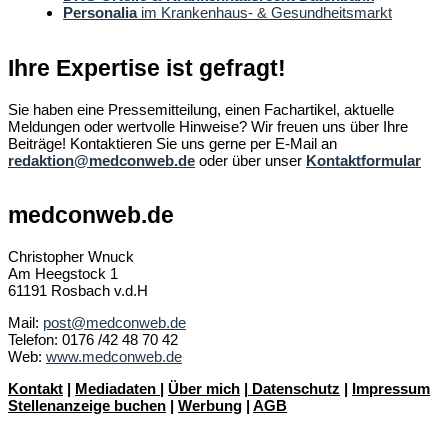
Personalia
im Krankenhaus- & Gesundheitsmarkt
Ihre Expertise ist gefragt!
Sie haben eine Pressemitteilung, einen Fachartikel, aktuelle
Meldungen oder wertvolle Hinweise? Wir freuen uns über Ihre
Beiträge! Kontaktieren Sie uns gerne per E-Mail an
redaktion@medconweb.de
oder über unser
Kontaktformular
medconweb.de
Christopher Wnuck
Am Heegstock 1
61191 Rosbach v.d.H
Mail:
post@medconweb.de
Telefon: 0176 /42 48 70 42
Web:
www.medconweb.de
Kontakt
|
Mediadaten
|
Über mich
|
Datenschutz
|
Impressum
Stellenanzeige buchen
|
Werbung
|
AGB