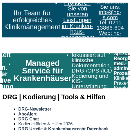
Kontaktieren
Profitieren
Sie uns
:
Sie von
Ihr Team für
info@hc-
unseren
s.com
erfolgreiches
Leistungen
Tel: 0211
im Kranken­
Klinikmanagement
13866-604
haus­
Web:
hc-
management
s.com
Speziali
Zeit
fokussiert auf
Reorga
klinische
Managed
med.-
Dokumentation,
in.
admini
Service für
DRG-/OPS-/ICD-
er
Prozes
Kodierung und
Krankenhäuser
Klinike
tive
KIS-
Praxen
tung
Unterstützung
Kranke
DRG | Kodierung | Tools & Hilfen
DRG-Newsletter
AboAlert
DRG Chat
Kodierleitfäden & Hilfen 2026
DRG Urteile & Krankenhausrecht Datenbank