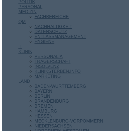
POLITIK
PERSONAL
MEDIZIN
FACHBEREICHE
QM
NACHHALTIGKEIT
DATENSCHUTZ
ENTLASSMANAGEMENT
HYGIENE
IT
KLINIK
PERSONALIA
TRÄGERSCHAFT
INSOLVENZ
KLINIKSTERBEN.INFO
MARKETING
LAND
BADEN-WÜRTTEMBERG
BAYERN
BERLIN
BRANDENBURG
BREMEN
HAMBURG
HESSEN
MECKLENBURG-VORPOMMERN
NIEDERSACHSEN
NORDRHEIN-WESTFALEN