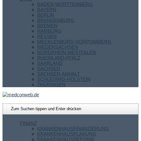
BADEN-WÜRTTEMBERG
BAYERN
BERLIN
BRANDENBURG
BREMEN
HAMBURG
HESSEN
MECKLENBURG-VORPOMMERN
NIEDERSACHSEN
NORDRHEIN-WESTFALEN
RHEINLAND-PFALZ
SAARLAND
SACHSEN
SACHSEN-ANHALT
SCHLESWIG-HOLSTEIN
THÜRINGEN
FINANZ
KRANKENHAUSFINANZIERUNG
KRANKENHAUSPLANUNG
KRANKENHAUSREFORM