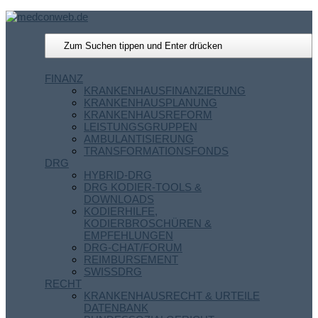
FINANZ
KRANKENHAUSFINANZIERUNG
KRANKENHAUSPLANUNG
KRANKENHAUSREFORM
LEISTUNGSGRUPPEN
AMBULANTISIERUNG
TRANSFORMATIONSFONDS
DRG
HYBRID-DRG
DRG KODIER-TOOLS &
DOWNLOADS
KODIERHILFE,
KODIERBROSCHÜREN &
EMPFEHLUNGEN
DRG-CHAT/FORUM
REIMBURSEMENT
SWISSDRG
RECHT
KRANKENHAUSRECHT & URTEILE
DATENBANK