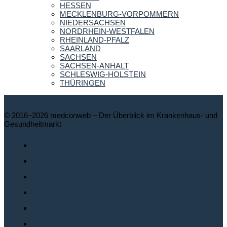
HESSEN
MECKLENBURG-VORPOMMERN
NIEDERSACHSEN
NORDRHEIN-WESTFALEN
RHEINLAND-PFALZ
SAARLAND
SACHSEN
SACHSEN-ANHALT
SCHLESWIG-HOLSTEIN
THÜRINGEN
© 2016–2026 medconweb – Der Überblick im Krankenhaus- und
Gesundheitmarkt