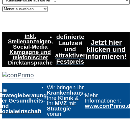
inkl.
definierte
Stellenanzeigen,
Jetzt hier
Laufzeit
Social-Media
klicken und
und
Kampagne und
attraktiver
informieren!
telefonischer
Festpreis
Direktansprache
Wir bringen Ihr
Die
Krankenhaus
,
Strategieberatung
Mehr
Ihre
Klinik
&
der Gesundheits-
Informationen:
Ihr
MVZ
mit
und
www.conPrimo.d
Strategie
Sozialwirtschaft
voran