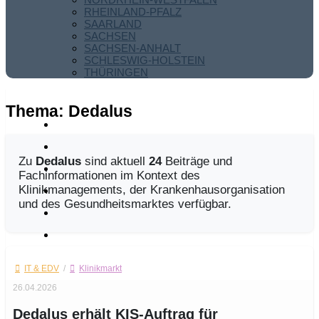
RHEINLAND-PFALZ
SAARLAND
SACHSEN
SACHSEN-ANHALT
SCHLESWIG-HOLSTEIN
THÜRINGEN
Thema:
Dedalus
Zu
Dedalus
sind aktuell
24
Beiträge und
Fachinformationen im Kontext des
Klinikmanagements, der Krankenhausorganisation
und des Gesundheitsmarktes verfügbar.
IT & EDV
/
Klinikmarkt
26.04.2026
Dedalus erhält KIS-Auftrag für