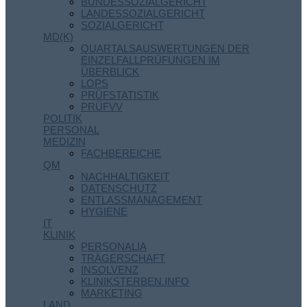
BUNDESSOZIALGERICHT
LANDESSOZIALGERICHT
SOZIALGERICHT
MD(K)
QUARTALSAUSWERTUNGEN DER
EINZELFALLPRÜFUNGEN IM
ÜBERBLICK
LOPS
PRÜFSTATISTIK
PRÜFVV
POLITIK
PERSONAL
MEDIZIN
FACHBEREICHE
QM
NACHHALTIGKEIT
DATENSCHUTZ
ENTLASSMANAGEMENT
HYGIENE
IT
KLINIK
PERSONALIA
TRÄGERSCHAFT
INSOLVENZ
KLINIKSTERBEN.INFO
MARKETING
LAND