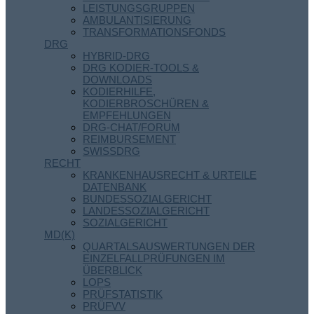
LEISTUNGSGRUPPEN
AMBULANTISIERUNG
TRANSFORMATIONSFONDS
DRG
HYBRID-DRG
DRG KODIER-TOOLS &
DOWNLOADS
KODIERHILFE,
KODIERBROSCHÜREN &
EMPFEHLUNGEN
DRG-CHAT/FORUM
REIMBURSEMENT
SWISSDRG
RECHT
KRANKENHAUSRECHT & URTEILE
DATENBANK
BUNDESSOZIALGERICHT
LANDESSOZIALGERICHT
SOZIALGERICHT
MD(K)
QUARTALSAUSWERTUNGEN DER
EINZELFALLPRÜFUNGEN IM
ÜBERBLICK
LOPS
PRÜFSTATISTIK
PRÜFVV