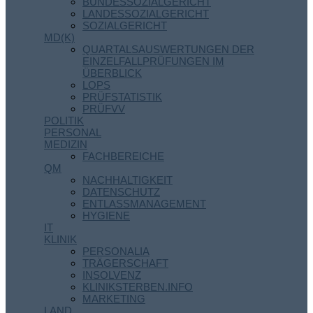
BUNDESSOZIALGERICHT
LANDESSOZIALGERICHT
SOZIALGERICHT
MD(K)
QUARTALSAUSWERTUNGEN DER
EINZELFALLPRÜFUNGEN IM
ÜBERBLICK
LOPS
PRÜFSTATISTIK
PRÜFVV
POLITIK
PERSONAL
MEDIZIN
FACHBEREICHE
QM
NACHHALTIGKEIT
DATENSCHUTZ
ENTLASSMANAGEMENT
HYGIENE
IT
KLINIK
PERSONALIA
TRÄGERSCHAFT
INSOLVENZ
KLINIKSTERBEN.INFO
MARKETING
LAND