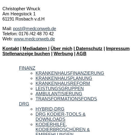
Christopher Wnuck
Am Heegstock 1
61191 Rosbach v.d.H
Mail:
post@medconweb.de
Telefon: 0176 /42 48 70 42
Web:
www.medconweb.de
Kontakt
|
Mediadaten
|
Über mich
|
Datenschutz
|
Impressum
Stellenanzeige buchen
|
Werbung
|
AGB
FINANZ
KRANKENHAUSFINANZIERUNG
KRANKENHAUSPLANUNG
KRANKENHAUSREFORM
LEISTUNGSGRUPPEN
AMBULANTISIERUNG
TRANSFORMATIONSFONDS
DRG
HYBRID-DRG
DRG KODIER-TOOLS &
DOWNLOADS
KODIERHILFE,
KODIERBROSCHÜREN &
EMPFEHLUNGEN