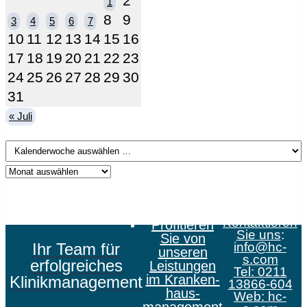
2
1
8
9
3
4
5
6
7
10
11
12
13
14
15
16
17
18
19
20
21
22
23
24
25
26
27
28
29
30
31
« Juli
Kontaktieren
Profitieren
Sie uns
:
Sie von
Ihr Team für
info@hc-
unseren
s.com
erfolgreiches
Leistungen
Tel: 0211
im Kranken­
Klinikmanagement
13866-604
haus­
Web:
hc-
management