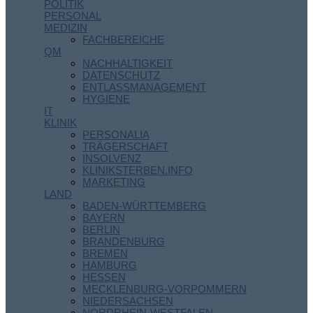
POLITIK
PERSONAL
MEDIZIN
FACHBEREICHE
QM
NACHHALTIGKEIT
DATENSCHUTZ
ENTLASSMANAGEMENT
HYGIENE
IT
KLINIK
PERSONALIA
TRÄGERSCHAFT
INSOLVENZ
KLINIKSTERBEN.INFO
MARKETING
LAND
BADEN-WÜRTTEMBERG
BAYERN
BERLIN
BRANDENBURG
BREMEN
HAMBURG
HESSEN
MECKLENBURG-VORPOMMERN
NIEDERSACHSEN
NORDRHEIN-WESTFALEN