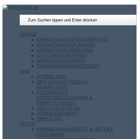
FINANZ
KRANKENHAUSFINANZIERUNG
KRANKENHAUSPLANUNG
KRANKENHAUSREFORM
LEISTUNGSGRUPPEN
AMBULANTISIERUNG
TRANSFORMATIONSFONDS
DRG
HYBRID-DRG
DRG KODIER-TOOLS &
DOWNLOADS
KODIERHILFE,
KODIERBROSCHÜREN &
EMPFEHLUNGEN
DRG-CHAT/FORUM
REIMBURSEMENT
SWISSDRG
RECHT
KRANKENHAUSRECHT & URTEILE
DATENBANK