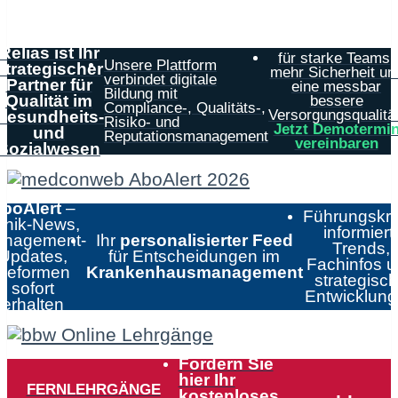
s.com
Relias ist Ihr
für starke Teams,
Unsere Plattform
strategischer
mehr Sicherheit un
verbindet digitale
Partner für
eine messbar
Bildung mit
Qualität im
bessere
Compliance-, Qualitäts-,
Versorgungsqualität
Gesundheits-
Risiko- und
Jetzt Demotermi
und
Reputationsmanagement
vereinbaren
Sozialwesen
boAlert
–
Führungskrä
linik-News,
informiert:
nagement-
Ihr
personalisierter Feed
Trends,
Updates,
für Entscheidungen im
Fachinfos 
Reformen
Krankenhausmanagement
strategisc
sofort
Entwicklun
erhalten
Fordern Sie
hier Ihr
FERNLEHRGÄNGE
kostenloses