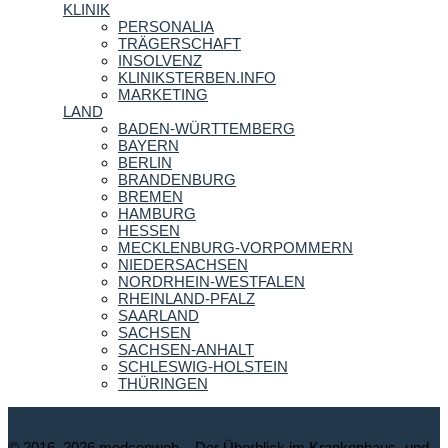
KLINIK
PERSONALIA
TRÄGERSCHAFT
INSOLVENZ
KLINIKSTERBEN.INFO
MARKETING
LAND
BADEN-WÜRTTEMBERG
BAYERN
BERLIN
BRANDENBURG
BREMEN
HAMBURG
HESSEN
MECKLENBURG-VORPOMMERN
NIEDERSACHSEN
NORDRHEIN-WESTFALEN
RHEINLAND-PFALZ
SAARLAND
SACHSEN
SACHSEN-ANHALT
SCHLESWIG-HOLSTEIN
THÜRINGEN
© 2016–2026 medconweb – Der Überblick im Krankenhaus- und