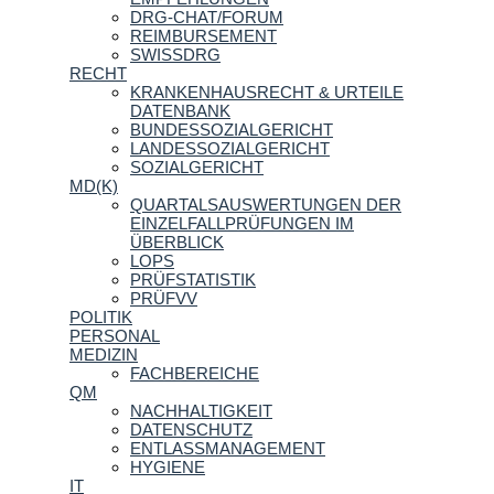
DRG-CHAT/FORUM
REIMBURSEMENT
SWISSDRG
RECHT
KRANKENHAUSRECHT & URTEILE
DATENBANK
BUNDESSOZIALGERICHT
LANDESSOZIALGERICHT
SOZIALGERICHT
MD(K)
QUARTALSAUSWERTUNGEN DER
EINZELFALLPRÜFUNGEN IM
ÜBERBLICK
LOPS
PRÜFSTATISTIK
PRÜFVV
POLITIK
PERSONAL
MEDIZIN
FACHBEREICHE
QM
NACHHALTIGKEIT
DATENSCHUTZ
ENTLASSMANAGEMENT
HYGIENE
IT