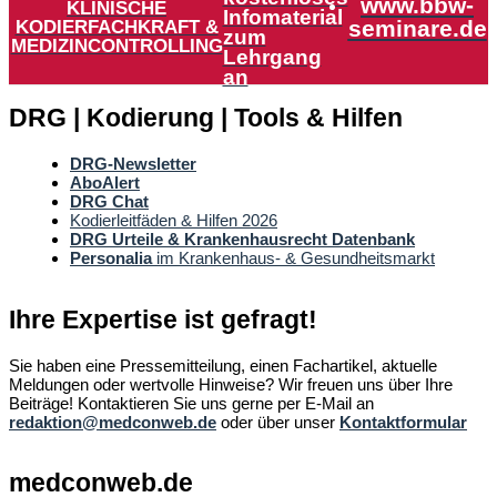
www.bbw-
KLINISCHE
Infomaterial
KODIERFACHKRAFT &
seminare.de
zum
MEDIZINCONTROLLING
Lehrgang
an
DRG | Kodierung | Tools & Hilfen
DRG-Newsletter
AboAlert
DRG Chat
Kodierleitfäden & Hilfen 2026
DRG Urteile & Krankenhausrecht Datenbank
Personalia
im Krankenhaus- & Gesundheitsmarkt
Ihre Expertise ist gefragt!
Sie haben eine Pressemitteilung, einen Fachartikel, aktuelle
Meldungen oder wertvolle Hinweise? Wir freuen uns über Ihre
Beiträge! Kontaktieren Sie uns gerne per E-Mail an
redaktion@medconweb.de
oder über unser
Kontaktformular
medconweb.de