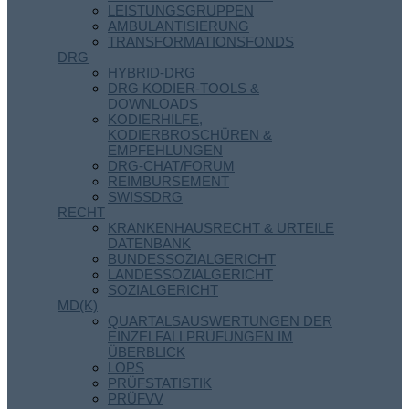
LEISTUNGSGRUPPEN
AMBULANTISIERUNG
TRANSFORMATIONSFONDS
DRG
HYBRID-DRG
DRG KODIER-TOOLS &
DOWNLOADS
KODIERHILFE,
KODIERBROSCHÜREN &
EMPFEHLUNGEN
DRG-CHAT/FORUM
REIMBURSEMENT
SWISSDRG
RECHT
KRANKENHAUSRECHT & URTEILE
DATENBANK
BUNDESSOZIALGERICHT
LANDESSOZIALGERICHT
SOZIALGERICHT
MD(K)
QUARTALSAUSWERTUNGEN DER
EINZELFALLPRÜFUNGEN IM
ÜBERBLICK
LOPS
PRÜFSTATISTIK
PRÜFVV