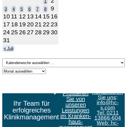
2
1
9
3
4
5
6
7
8
10
11
12
13
14
15
16
17
18
19
20
21
22
23
24
25
26
27
28
29
30
31
« Juli
Kontaktieren
Profitieren
Sie uns
:
Sie von
Ihr Team für
info@hc-
unseren
s.com
erfolgreiches
Leistungen
Tel: 0211
im Kranken­
Klinikmanagement
13866-604
haus­
Web:
hc-