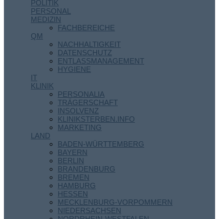
POLITIK
PERSONAL
MEDIZIN
FACHBEREICHE
QM
NACHHALTIGKEIT
DATENSCHUTZ
ENTLASSMANAGEMENT
HYGIENE
IT
KLINIK
PERSONALIA
TRÄGERSCHAFT
INSOLVENZ
KLINIKSTERBEN.INFO
MARKETING
LAND
BADEN-WÜRTTEMBERG
BAYERN
BERLIN
BRANDENBURG
BREMEN
HAMBURG
HESSEN
MECKLENBURG-VORPOMMERN
NIEDERSACHSEN
NORDRHEIN-WESTFALEN