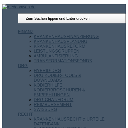
FINANZ
KRANKENHAUSFINANZIERUNG
KRANKENHAUSPLANUNG
KRANKENHAUSREFORM
LEISTUNGSGRUPPEN
AMBULANTISIERUNG
TRANSFORMATIONSFONDS
DRG
HYBRID-DRG
DRG KODIER-TOOLS &
DOWNLOADS
KODIERHILFE,
KODIERBROSCHÜREN &
EMPFEHLUNGEN
DRG-CHAT/FORUM
REIMBURSEMENT
SWISSDRG
RECHT
KRANKENHAUSRECHT & URTEILE
DATENBANK