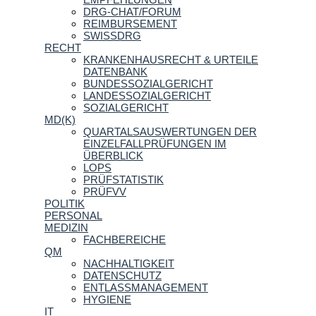
DRG-CHAT/FORUM
REIMBURSEMENT
SWISSDRG
RECHT
KRANKENHAUSRECHT & URTEILE
DATENBANK
BUNDESSOZIALGERICHT
LANDESSOZIALGERICHT
SOZIALGERICHT
MD(K)
QUARTALSAUSWERTUNGEN DER
EINZELFALLPRÜFUNGEN IM
ÜBERBLICK
LOPS
PRÜFSTATISTIK
PRÜFVV
POLITIK
PERSONAL
MEDIZIN
FACHBEREICHE
QM
NACHHALTIGKEIT
DATENSCHUTZ
ENTLASSMANAGEMENT
HYGIENE
IT