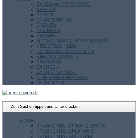
BADEN-WÜRTTEMBERG
BAYERN
BERLIN
BRANDENBURG
BREMEN
HAMBURG
HESSEN
MECKLENBURG-VORPOMMERN
NIEDERSACHSEN
NORDRHEIN-WESTFALEN
RHEINLAND-PFALZ
SAARLAND
SACHSEN
SACHSEN-ANHALT
SCHLESWIG-HOLSTEIN
THÜRINGEN
FINANZ
KRANKENHAUSFINANZIERUNG
KRANKENHAUSPLANUNG
KRANKENHAUSREFORM