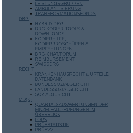
LEISTUNGSGRUPPEN
AMBULANTISIERUNG
TRANSFORMATIONSFONDS
DRG
HYBRID-DRG
DRG KODIER-TOOLS &
DOWNLOADS
KODIERHILFE,
KODIERBROSCHÜREN &
EMPFEHLUNGEN
DRG-CHAT/FORUM
REIMBURSEMENT
SWISSDRG
RECHT
KRANKENHAUSRECHT & URTEILE
DATENBANK
BUNDESSOZIALGERICHT
LANDESSOZIALGERICHT
SOZIALGERICHT
MD(K)
QUARTALSAUSWERTUNGEN DER
EINZELFALLPRÜFUNGEN IM
ÜBERBLICK
LOPS
PRÜFSTATISTIK
PRÜFVV