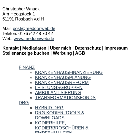
Christopher Wnuck
Am Heegstock 1
61191 Rosbach v.d.H
Mail:
post@medconweb.de
Telefon: 0176 /42 48 70 42
Web:
www.medconweb.de
Kontakt
|
Mediadaten
|
Über mich
|
Datenschutz
|
Impressum
Stellenanzeige buchen
|
Werbung
|
AGB
FINANZ
KRANKENHAUSFINANZIERUNG
KRANKENHAUSPLANUNG
KRANKENHAUSREFORM
LEISTUNGSGRUPPEN
AMBULANTISIERUNG
TRANSFORMATIONSFONDS
DRG
HYBRID-DRG
DRG KODIER-TOOLS &
DOWNLOADS
KODIERHILFE,
KODIERBROSCHÜREN &
EMPFEHLUNGEN