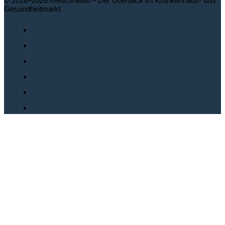
© 2016–2026 medconweb – Der Überblick im Krankenhaus- und
Gesundheitmarkt