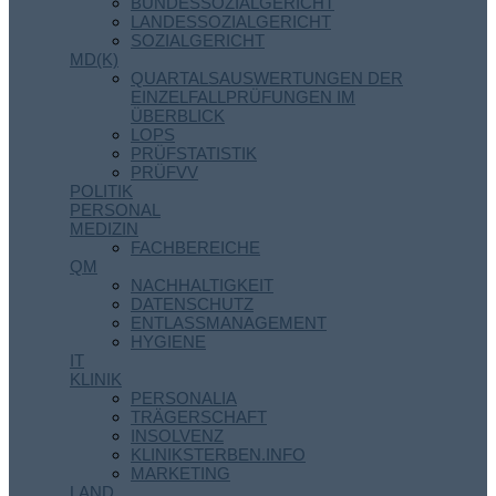
BUNDESSOZIALGERICHT
LANDESSOZIALGERICHT
SOZIALGERICHT
MD(K)
QUARTALSAUSWERTUNGEN DER
EINZELFALLPRÜFUNGEN IM
ÜBERBLICK
LOPS
PRÜFSTATISTIK
PRÜFVV
POLITIK
PERSONAL
MEDIZIN
FACHBEREICHE
QM
NACHHALTIGKEIT
DATENSCHUTZ
ENTLASSMANAGEMENT
HYGIENE
IT
KLINIK
PERSONALIA
TRÄGERSCHAFT
INSOLVENZ
KLINIKSTERBEN.INFO
MARKETING
LAND