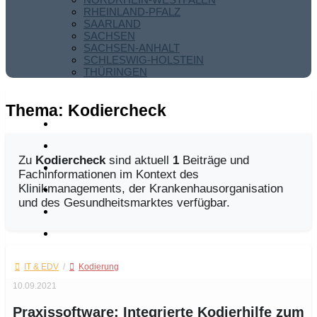
RHEINLAND-PFALZ
SAARLAND
SACHSEN
SACHSEN-ANHALT
SCHLESWIG-HOLSTEIN
THÜRINGEN
Thema:
Kodiercheck
Zu
Kodiercheck
sind aktuell
1
Beiträge und
Fachinformationen im Kontext des
Klinikmanagements, der Krankenhausorganisation
und des Gesundheitsmarktes verfügbar.
IT & EDV
/
Kodierung
10.09.2021
Praxissoftware: Integrierte Kodierhilfe zum