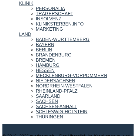
KLINIK
PERSONALIA
TRÄGERSCHAFT
INSOLVENZ
KLINIKSTERBEN.INFO
MARKETING
LAND
BADEN-WÜRTTEMBERG
BAYERN
BERLIN
BRANDENBURG
BREMEN
HAMBURG
HESSEN
MECKLENBURG-VORPOMMERN
NIEDERSACHSEN
NORDRHEIN-WESTFALEN
RHEINLAND-PFALZ
SAARLAND
SACHSEN
SACHSEN-ANHALT
SCHLESWIG-HOLSTEIN
THÜRINGEN