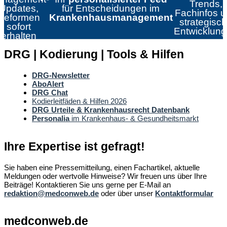
Trends,
Updates,
für Entscheidungen im
Fachinfos 
Reformen
Krankenhausmanagement
strategisc
sofort
Entwicklun
erhalten
DRG | Kodierung | Tools & Hilfen
DRG-Newsletter
AboAlert
DRG Chat
Kodierleitfäden & Hilfen 2026
DRG Urteile & Krankenhausrecht Datenbank
Personalia
im Krankenhaus- & Gesundheitsmarkt
Ihre Expertise ist gefragt!
Sie haben eine Pressemitteilung, einen Fachartikel, aktuelle
Meldungen oder wertvolle Hinweise? Wir freuen uns über Ihre
Beiträge! Kontaktieren Sie uns gerne per E-Mail an
redaktion@medconweb.de
oder über unser
Kontaktformular
medconweb.de