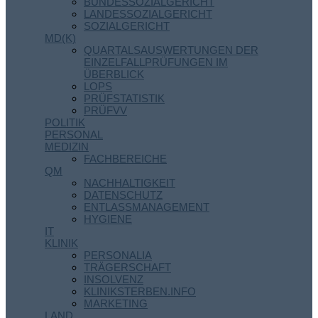
BUNDESSOZIALGERICHT
LANDESSOZIALGERICHT
SOZIALGERICHT
MD(K)
QUARTALSAUSWERTUNGEN DER
EINZELFALLPRÜFUNGEN IM
ÜBERBLICK
LOPS
PRÜFSTATISTIK
PRÜFVV
POLITIK
PERSONAL
MEDIZIN
FACHBEREICHE
QM
NACHHALTIGKEIT
DATENSCHUTZ
ENTLASSMANAGEMENT
HYGIENE
IT
KLINIK
PERSONALIA
TRÄGERSCHAFT
INSOLVENZ
KLINIKSTERBEN.INFO
MARKETING
LAND