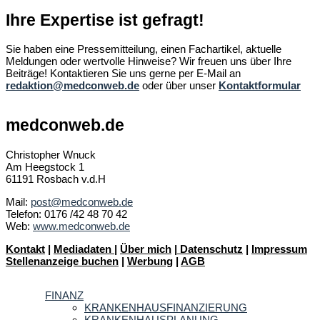
Ihre Expertise ist gefragt!
Sie haben eine Pressemitteilung, einen Fachartikel, aktuelle
Meldungen oder wertvolle Hinweise? Wir freuen uns über Ihre
Beiträge! Kontaktieren Sie uns gerne per E-Mail an
redaktion@medconweb.de
oder über unser
Kontaktformular
medconweb.de
Christopher Wnuck
Am Heegstock 1
61191 Rosbach v.d.H
Mail:
post@medconweb.de
Telefon: 0176 /42 48 70 42
Web:
www.medconweb.de
Kontakt
|
Mediadaten
|
Über mich
|
Datenschutz
|
Impressum
Stellenanzeige buchen
|
Werbung
|
AGB
FINANZ
KRANKENHAUSFINANZIERUNG
KRANKENHAUSPLANUNG