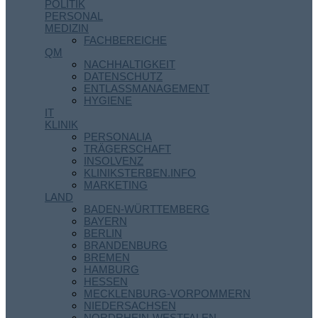
POLITIK
PERSONAL
MEDIZIN
FACHBEREICHE
QM
NACHHALTIGKEIT
DATENSCHUTZ
ENTLASSMANAGEMENT
HYGIENE
IT
KLINIK
PERSONALIA
TRÄGERSCHAFT
INSOLVENZ
KLINIKSTERBEN.INFO
MARKETING
LAND
BADEN-WÜRTTEMBERG
BAYERN
BERLIN
BRANDENBURG
BREMEN
HAMBURG
HESSEN
MECKLENBURG-VORPOMMERN
NIEDERSACHSEN
NORDRHEIN-WESTFALEN