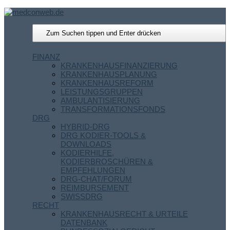
FINANZ
KRANKENHAUSFINANZIERUNG
KRANKENHAUSPLANUNG
KRANKENHAUSREFORM
LEISTUNGSGRUPPEN
AMBULANTISIERUNG
TRANSFORMATIONSFONDS
DRG
HYBRID-DRG
DRG KODIER-TOOLS &
DOWNLOADS
KODIERHILFE,
KODIERBROSCHÜREN &
EMPFEHLUNGEN
DRG-CHAT/FORUM
REIMBURSEMENT
SWISSDRG
RECHT
KRANKENHAUSRECHT & URTEILE
DATENBANK