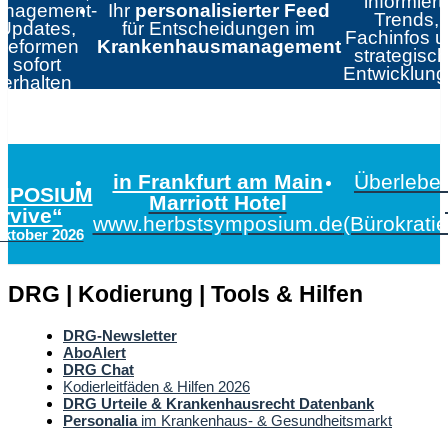
informiert:
nagement-
Ihr
personalisierter Feed
Trends,
Updates,
für Entscheidungen im
Fachinfos 
Reformen
Krankenhausmanagement
strategisc
sofort
Entwicklun
erhalten
in Frankfurt am Main
Überleben
MPOSIUM
Marriott Hotel
urvive“
www.herbstsymposium.de
(Bürokrati
Oktober 2026
DRG | Kodierung | Tools & Hilfen
DRG-Newsletter
AboAlert
DRG Chat
Kodierleitfäden & Hilfen 2026
DRG Urteile & Krankenhausrecht Datenbank
Personalia
im Krankenhaus- & Gesundheitsmarkt