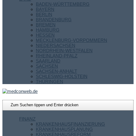
BADEN-WÜRTTEMBERG
BAYERN
BERLIN
BRANDENBURG
BREMEN
HAMBURG
HESSEN
MECKLENBURG-VORPOMMERN
NIEDERSACHSEN
NORDRHEIN-WESTFALEN
RHEINLAND-PFALZ
SAARLAND
SACHSEN
SACHSEN-ANHALT
SCHLESWIG-HOLSTEIN
THÜRINGEN
FINANZ
KRANKENHAUSFINANZIERUNG
KRANKENHAUSPLANUNG
KRANKENHAUSREFORM