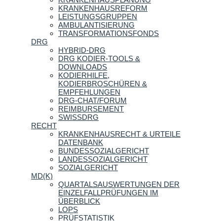
KRANKENHAUSREFORM
LEISTUNGSGRUPPEN
AMBULANTISIERUNG
TRANSFORMATIONSFONDS
DRG
HYBRID-DRG
DRG KODIER-TOOLS &
DOWNLOADS
KODIERHILFE,
KODIERBROSCHÜREN &
EMPFEHLUNGEN
DRG-CHAT/FORUM
REIMBURSEMENT
SWISSDRG
RECHT
KRANKENHAUSRECHT & URTEILE
DATENBANK
BUNDESSOZIALGERICHT
LANDESSOZIALGERICHT
SOZIALGERICHT
MD(K)
QUARTALSAUSWERTUNGEN DER
EINZELFALLPRÜFUNGEN IM
ÜBERBLICK
LOPS
PRÜFSTATISTIK