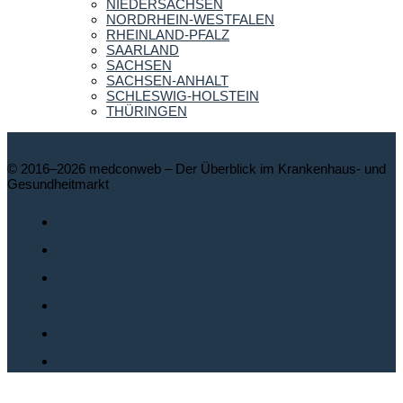
NIEDERSACHSEN
NORDRHEIN-WESTFALEN
RHEINLAND-PFALZ
SAARLAND
SACHSEN
SACHSEN-ANHALT
SCHLESWIG-HOLSTEIN
THÜRINGEN
© 2016–2026 medconweb – Der Überblick im Krankenhaus- und
Gesundheitmarkt