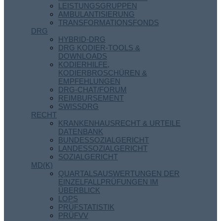
LEISTUNGSGRUPPEN
AMBULANTISIERUNG
TRANSFORMATIONSFONDS
DRG
HYBRID-DRG
DRG KODIER-TOOLS &
DOWNLOADS
KODIERHILFE,
KODIERBROSCHÜREN &
EMPFEHLUNGEN
DRG-CHAT/FORUM
REIMBURSEMENT
SWISSDRG
RECHT
KRANKENHAUSRECHT & URTEILE
DATENBANK
BUNDESSOZIALGERICHT
LANDESSOZIALGERICHT
SOZIALGERICHT
MD(K)
QUARTALSAUSWERTUNGEN DER
EINZELFALLPRÜFUNGEN IM
ÜBERBLICK
LOPS
PRÜFSTATISTIK
PRÜFVV