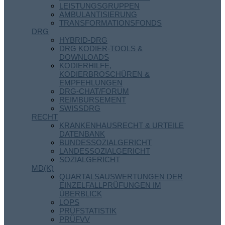
LEISTUNGSGRUPPEN
AMBULANTISIERUNG
TRANSFORMATIONSFONDS
DRG
HYBRID-DRG
DRG KODIER-TOOLS &
DOWNLOADS
KODIERHILFE,
KODIERBROSCHÜREN &
EMPFEHLUNGEN
DRG-CHAT/FORUM
REIMBURSEMENT
SWISSDRG
RECHT
KRANKENHAUSRECHT & URTEILE
DATENBANK
BUNDESSOZIALGERICHT
LANDESSOZIALGERICHT
SOZIALGERICHT
MD(K)
QUARTALSAUSWERTUNGEN DER
EINZELFALLPRÜFUNGEN IM
ÜBERBLICK
LOPS
PRÜFSTATISTIK
PRÜFVV