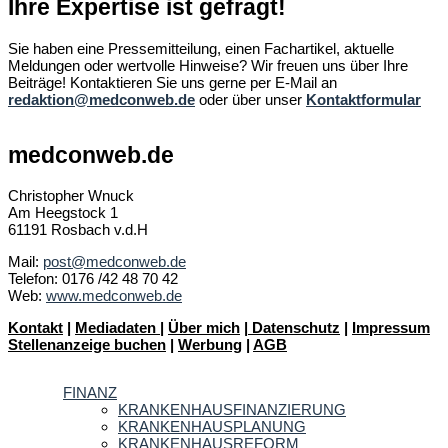
Ihre Expertise ist gefragt!
Sie haben eine Pressemitteilung, einen Fachartikel, aktuelle
Meldungen oder wertvolle Hinweise? Wir freuen uns über Ihre
Beiträge! Kontaktieren Sie uns gerne per E-Mail an
redaktion@medconweb.de
oder über unser
Kontaktformular
medconweb.de
Christopher Wnuck
Am Heegstock 1
61191 Rosbach v.d.H
Mail:
post@medconweb.de
Telefon: 0176 /42 48 70 42
Web:
www.medconweb.de
Kontakt
|
Mediadaten
|
Über mich
|
Datenschutz
|
Impressum
Stellenanzeige buchen
|
Werbung
|
AGB
FINANZ
KRANKENHAUSFINANZIERUNG
KRANKENHAUSPLANUNG
KRANKENHAUSREFORM