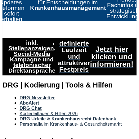
Updates,
für Entscheidungen im
Fachinfos 
Reformen
Krankenhausmanagement
strategisc
sofort
Entwicklun
erhalten
inkl.
definierte
Stellenanzeigen,
Jetzt hier
Laufzeit
Social-Media
klicken und
und
Kampagne und
attraktiver
informieren!
telefonischer
Festpreis
Direktansprache
DRG | Kodierung | Tools & Hilfen
DRG-Newsletter
AboAlert
DRG Chat
Kodierleitfäden & Hilfen 2026
DRG Urteile & Krankenhausrecht Datenbank
Personalia
im Krankenhaus- & Gesundheitsmarkt