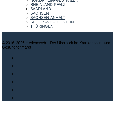
NORDRHEIN-WESTFALEN
RHEINLAND-PFALZ
SAARLAND
SACHSEN
SACHSEN-ANHALT
SCHLESWIG-HOLSTEIN
THÜRINGEN
© 2016–2026 medconweb – Der Überblick im Krankenhaus- und
Gesundheitmarkt