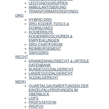
LEISTUNGSGRUPPEN
AMBULANTISIERUNG
TRANSFORMATIONSFONDS
DRG
HYBRID-DRG
DRG KODIER-TOOLS &
DOWNLOADS
KODIERHILFE,
KODIERBROSCHÜREN &
EMPFEHLUNGEN
DRG-CHAT/FORUM
REIMBURSEMENT
SWISSDRG
RECHT
KRANKENHAUSRECHT & URTEILE
DATENBANK
BUNDESSOZIALGERICHT
LANDESSOZIALGERICHT
SOZIALGERICHT
MD(K)
QUARTALSAUSWERTUNGEN DER
EINZELFALLPRÜFUNGEN IM
ÜBERBLICK
LOPS
PRÜFSTATISTIK
PRÜFVV