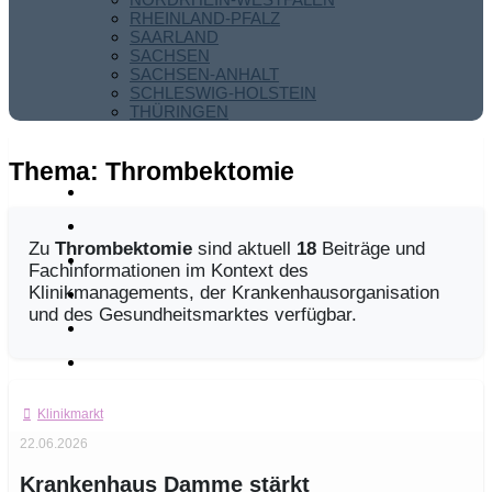
RHEINLAND-PFALZ
SAARLAND
SACHSEN
SACHSEN-ANHALT
SCHLESWIG-HOLSTEIN
THÜRINGEN
Thema:
Thrombektomie
Zu
Thrombektomie
sind aktuell
18
Beiträge und
Fachinformationen im Kontext des
Klinikmanagements, der Krankenhausorganisation
und des Gesundheitsmarktes verfügbar.
Klinikmarkt
22.06.2026
Krankenhaus Damme stärkt