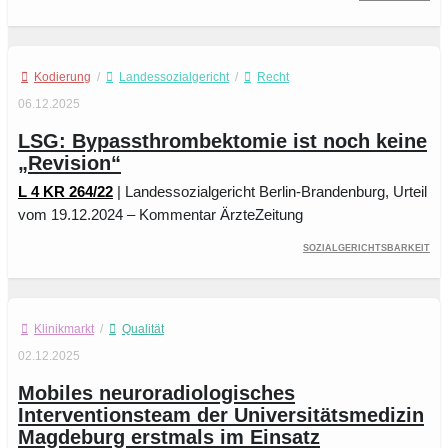
Kodierung
/
Landessozialgericht
/
Recht
06.12.2025
LSG: Bypassthrombektomie ist noch keine
„Revision“
L 4 KR 264/22
| Landessozialgericht Berlin-Brandenburg, Urteil
vom 19.12.2024 – Kommentar ÄrzteZeitung
Sozialgerichtsbarkeit
Klinikmarkt
/
Qualität
02.12.2025
Mobiles neuroradiologisches
Interventionsteam der Universitätsmedizin
Magdeburg erstmals im Einsatz