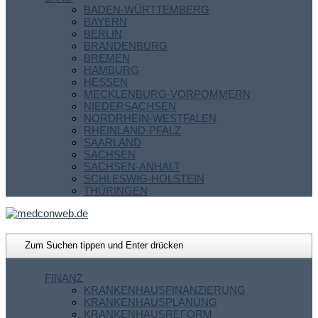
BADEN-WÜRTTEMBERG
BAYERN
BERLIN
BRANDENBURG
BREMEN
HAMBURG
HESSEN
MECKLENBURG-VORPOMMERN
NIEDERSACHSEN
NORDRHEIN-WESTFALEN
RHEINLAND-PFALZ
SAARLAND
SACHSEN
SACHSEN-ANHALT
SCHLESWIG-HOLSTEIN
THÜRINGEN
FINANZ
KRANKENHAUSFINANZIERUNG
KRANKENHAUSPLANUNG
KRANKENHAUSREFORM