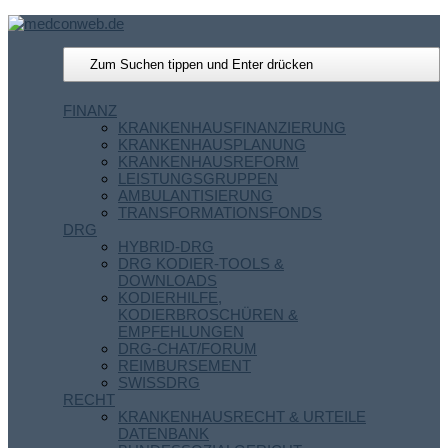
FINANZ
KRANKENHAUSFINANZIERUNG
KRANKENHAUSPLANUNG
KRANKENHAUSREFORM
LEISTUNGSGRUPPEN
AMBULANTISIERUNG
TRANSFORMATIONSFONDS
DRG
HYBRID-DRG
DRG KODIER-TOOLS &
DOWNLOADS
KODIERHILFE,
KODIERBROSCHÜREN &
EMPFEHLUNGEN
DRG-CHAT/FORUM
REIMBURSEMENT
SWISSDRG
RECHT
KRANKENHAUSRECHT & URTEILE
DATENBANK