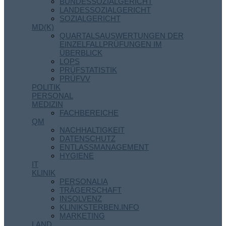
BUNDESSOZIALGERICHT
LANDESSOZIALGERICHT
SOZIALGERICHT
MD(K)
QUARTALSAUSWERTUNGEN DER
EINZELFALLPRÜFUNGEN IM
ÜBERBLICK
LOPS
PRÜFSTATISTIK
PRÜFVV
POLITIK
PERSONAL
MEDIZIN
FACHBEREICHE
QM
NACHHALTIGKEIT
DATENSCHUTZ
ENTLASSMANAGEMENT
HYGIENE
IT
KLINIK
PERSONALIA
TRÄGERSCHAFT
INSOLVENZ
KLINIKSTERBEN.INFO
MARKETING
LAND