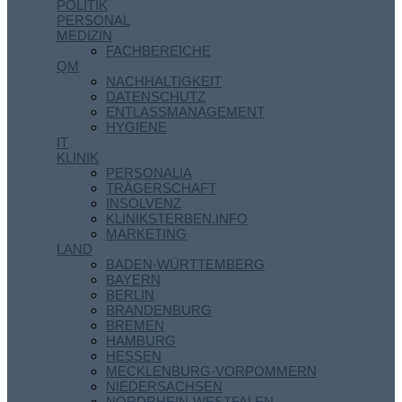
POLITIK
PERSONAL
MEDIZIN
FACHBEREICHE
QM
NACHHALTIGKEIT
DATENSCHUTZ
ENTLASSMANAGEMENT
HYGIENE
IT
KLINIK
PERSONALIA
TRÄGERSCHAFT
INSOLVENZ
KLINIKSTERBEN.INFO
MARKETING
LAND
BADEN-WÜRTTEMBERG
BAYERN
BERLIN
BRANDENBURG
BREMEN
HAMBURG
HESSEN
MECKLENBURG-VORPOMMERN
NIEDERSACHSEN
NORDRHEIN-WESTFALEN