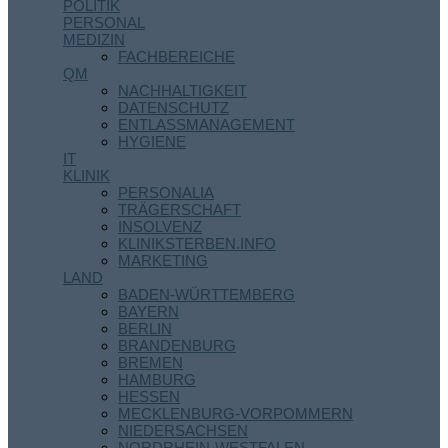
POLITIK
PERSONAL
MEDIZIN
FACHBEREICHE
QM
NACHHALTIGKEIT
DATENSCHUTZ
ENTLASSMANAGEMENT
HYGIENE
IT
KLINIK
PERSONALIA
TRÄGERSCHAFT
INSOLVENZ
KLINIKSTERBEN.INFO
MARKETING
LAND
BADEN-WÜRTTEMBERG
BAYERN
BERLIN
BRANDENBURG
BREMEN
HAMBURG
HESSEN
MECKLENBURG-VORPOMMERN
NIEDERSACHSEN
NORDRHEIN-WESTFALEN