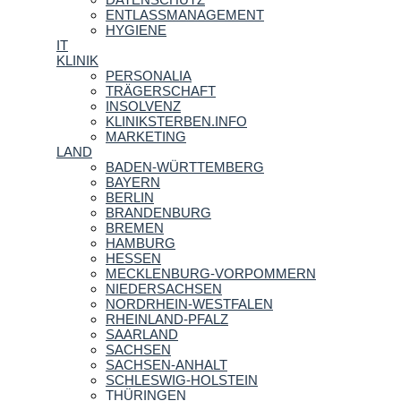
ENTLASSMANAGEMENT
HYGIENE
IT
KLINIK
PERSONALIA
TRÄGERSCHAFT
INSOLVENZ
KLINIKSTERBEN.INFO
MARKETING
LAND
BADEN-WÜRTTEMBERG
BAYERN
BERLIN
BRANDENBURG
BREMEN
HAMBURG
HESSEN
MECKLENBURG-VORPOMMERN
NIEDERSACHSEN
NORDRHEIN-WESTFALEN
RHEINLAND-PFALZ
SAARLAND
SACHSEN
SACHSEN-ANHALT
SCHLESWIG-HOLSTEIN
THÜRINGEN