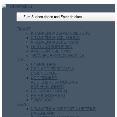
FINANZ
KRANKENHAUSFINANZIERUNG
KRANKENHAUSPLANUNG
KRANKENHAUSREFORM
LEISTUNGSGRUPPEN
AMBULANTISIERUNG
TRANSFORMATIONSFONDS
DRG
HYBRID-DRG
DRG KODIER-TOOLS &
DOWNLOADS
KODIERHILFE,
KODIERBROSCHÜREN &
EMPFEHLUNGEN
DRG-CHAT/FORUM
REIMBURSEMENT
SWISSDRG
RECHT
KRANKENHAUSRECHT & URTEILE
DATENBANK