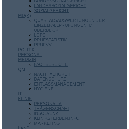
BUNDESSOZIALGERICHT
LANDESSOZIALGERICHT
SOZIALGERICHT
MD(K)
QUARTALSAUSWERTUNGEN DER
EINZELFALLPRÜFUNGEN IM
ÜBERBLICK
LOPS
PRÜFSTATISTIK
PRÜFVV
POLITIK
PERSONAL
MEDIZIN
FACHBEREICHE
QM
NACHHALTIGKEIT
DATENSCHUTZ
ENTLASSMANAGEMENT
HYGIENE
IT
KLINIK
PERSONALIA
TRÄGERSCHAFT
INSOLVENZ
KLINIKSTERBEN.INFO
MARKETING
LAND