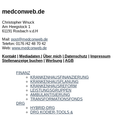
medconweb.de
Christopher Wnuck
Am Heegstock 1
61191 Rosbach v.d.H
Mail:
post@medconweb.de
Telefon: 0176 /42 48 70 42
Web:
www.medconweb.de
Kontakt
|
Mediadaten
|
Über mich
|
Datenschutz
|
Impressum
Stellenanzeige buchen
|
Werbung
|
AGB
FINANZ
KRANKENHAUSFINANZIERUNG
KRANKENHAUSPLANUNG
KRANKENHAUSREFORM
LEISTUNGSGRUPPEN
AMBULANTISIERUNG
TRANSFORMATIONSFONDS
DRG
HYBRID-DRG
DRG KODIER-TOOLS &