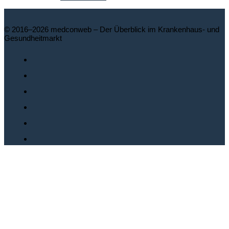
© 2016–2026 medconweb – Der Überblick im Krankenhaus- und
Gesundheitmarkt