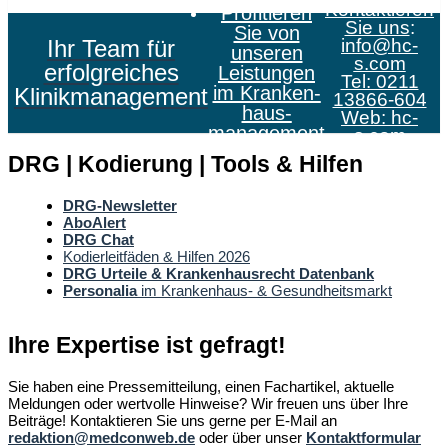
Kontaktieren
Profitieren
Sie uns
:
Sie von
Ihr Team für
info@hc-
unseren
s.com
erfolgreiches
Leistungen
Tel: 0211
im Kranken­
Klinikmanagement
13866-604
haus­
Web:
hc-
management
s.com
DRG | Kodierung | Tools & Hilfen
DRG-Newsletter
AboAlert
DRG Chat
Kodierleitfäden & Hilfen 2026
DRG Urteile & Krankenhausrecht Datenbank
Personalia
im Krankenhaus- & Gesundheitsmarkt
Ihre Expertise ist gefragt!
Sie haben eine Pressemitteilung, einen Fachartikel, aktuelle
Meldungen oder wertvolle Hinweise? Wir freuen uns über Ihre
Beiträge! Kontaktieren Sie uns gerne per E-Mail an
redaktion@medconweb.de
oder über unser
Kontaktformular