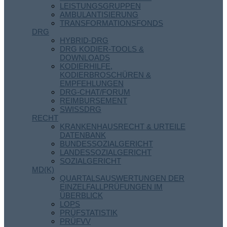
LEISTUNGSGRUPPEN
AMBULANTISIERUNG
TRANSFORMATIONSFONDS
DRG
HYBRID-DRG
DRG KODIER-TOOLS &
DOWNLOADS
KODIERHILFE,
KODIERBROSCHÜREN &
EMPFEHLUNGEN
DRG-CHAT/FORUM
REIMBURSEMENT
SWISSDRG
RECHT
KRANKENHAUSRECHT & URTEILE
DATENBANK
BUNDESSOZIALGERICHT
LANDESSOZIALGERICHT
SOZIALGERICHT
MD(K)
QUARTALSAUSWERTUNGEN DER
EINZELFALLPRÜFUNGEN IM
ÜBERBLICK
LOPS
PRÜFSTATISTIK
PRÜFVV