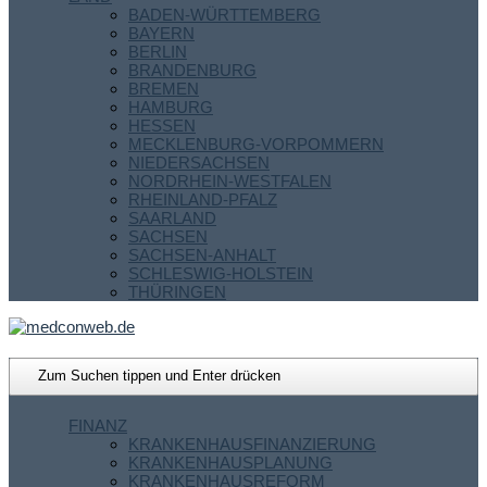
BADEN-WÜRTTEMBERG
BAYERN
BERLIN
BRANDENBURG
BREMEN
HAMBURG
HESSEN
MECKLENBURG-VORPOMMERN
NIEDERSACHSEN
NORDRHEIN-WESTFALEN
RHEINLAND-PFALZ
SAARLAND
SACHSEN
SACHSEN-ANHALT
SCHLESWIG-HOLSTEIN
THÜRINGEN
FINANZ
KRANKENHAUSFINANZIERUNG
KRANKENHAUSPLANUNG
KRANKENHAUSREFORM