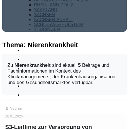
RHEINLAND-PFALZ
SAARLAND
SACHSEN
SACHSEN-ANHALT
SCHLESWIG-HOLSTEIN
THÜRINGEN
Thema:
Nierenkrankheit
Zu
Nierenkrankheit
sind aktuell
5
Beiträge und
Fachinformationen im Kontext des
Klinikmanagements, der Krankenhausorganisation
und des Gesundheitsmarktes verfügbar.
Medizin
28.01.2025
S3-Leitlinie zur Versorgung von