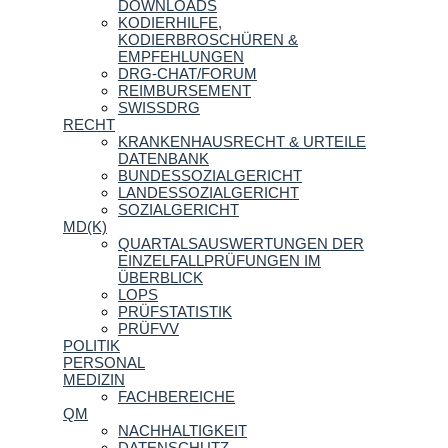
DOWNLOADS
KODIERHILFE,
KODIERBROSCHÜREN &
EMPFEHLUNGEN
DRG-CHAT/FORUM
REIMBURSEMENT
SWISSDRG
RECHT
KRANKENHAUSRECHT & URTEILE
DATENBANK
BUNDESSOZIALGERICHT
LANDESSOZIALGERICHT
SOZIALGERICHT
MD(K)
QUARTALSAUSWERTUNGEN DER
EINZELFALLPRÜFUNGEN IM
ÜBERBLICK
LOPS
PRÜFSTATISTIK
PRÜFVV
POLITIK
PERSONAL
MEDIZIN
FACHBEREICHE
QM
NACHHALTIGKEIT
DATENSCHUTZ