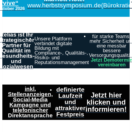
urvive“
www.herbstsymposium.de
(Bürokrati
Oktober 2026
Relias ist Ihr
für starke Teams,
Unsere Plattform
strategischer
mehr Sicherheit un
verbindet digitale
Partner für
eine messbar
Bildung mit
Qualität im
bessere
Compliance-, Qualitäts-,
Versorgungsqualität
Gesundheits-
Risiko- und
Jetzt Demotermi
und
Reputationsmanagement
vereinbaren
Sozialwesen
inkl.
definierte
Stellenanzeigen,
Jetzt hier
Laufzeit
Social-Media
klicken und
und
Kampagne und
attraktiver
informieren!
telefonischer
Festpreis
Direktansprache