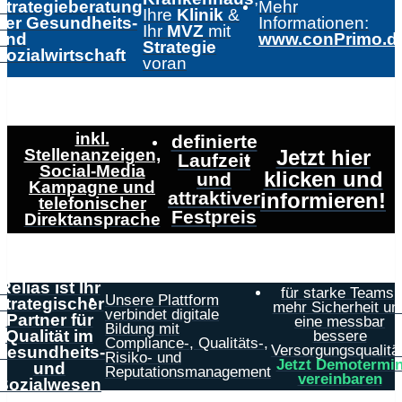
Strategieberatung
Mehr
Ihre
Klinik
&
der Gesundheits-
Informationen:
Ihr
MVZ
mit
und
www.conPrimo.d
Strategie
Sozialwirtschaft
voran
inkl.
definierte
Stellenanzeigen,
Jetzt hier
Laufzeit
Social-Media
klicken und
und
Kampagne und
attraktiver
informieren!
telefonischer
Festpreis
Direktansprache
Relias ist Ihr
für starke Teams,
Unsere Plattform
strategischer
mehr Sicherheit un
verbindet digitale
Partner für
eine messbar
Bildung mit
Qualität im
bessere
Compliance-, Qualitäts-,
Versorgungsqualität
Gesundheits-
Risiko- und
Jetzt Demotermi
und
Reputationsmanagement
vereinbaren
Sozialwesen