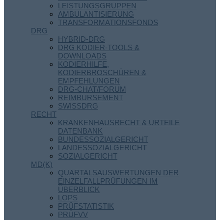
LEISTUNGSGRUPPEN
AMBULANTISIERUNG
TRANSFORMATIONSFONDS
DRG
HYBRID-DRG
DRG KODIER-TOOLS &
DOWNLOADS
KODIERHILFE,
KODIERBROSCHÜREN &
EMPFEHLUNGEN
DRG-CHAT/FORUM
REIMBURSEMENT
SWISSDRG
RECHT
KRANKENHAUSRECHT & URTEILE
DATENBANK
BUNDESSOZIALGERICHT
LANDESSOZIALGERICHT
SOZIALGERICHT
MD(K)
QUARTALSAUSWERTUNGEN DER
EINZELFALLPRÜFUNGEN IM
ÜBERBLICK
LOPS
PRÜFSTATISTIK
PRÜFVV