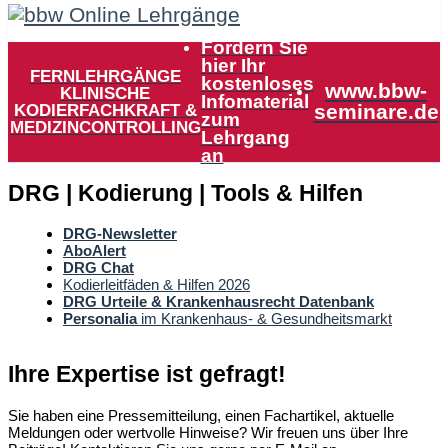
Fordern Sie
hier Ihr
FERNLEHRGÄNGE
kostenloses
www.bbw-
KLINISCHE
Infomaterial
KODIERFACHKRAFT &
seminare.de
zum
MEDIZINCONTROLLING
Lehrgang
an
DRG | Kodierung | Tools & Hilfen
DRG-Newsletter
AboAlert
DRG Chat
Kodierleitfäden & Hilfen 2026
DRG Urteile & Krankenhausrecht Datenbank
Personalia
im Krankenhaus- & Gesundheitsmarkt
Ihre Expertise ist gefragt!
Sie haben eine Pressemitteilung, einen Fachartikel, aktuelle
Meldungen oder wertvolle Hinweise? Wir freuen uns über Ihre