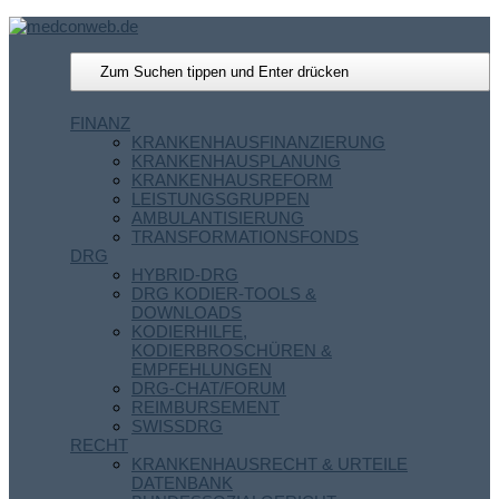
FINANZ
KRANKENHAUSFINANZIERUNG
KRANKENHAUSPLANUNG
KRANKENHAUSREFORM
LEISTUNGSGRUPPEN
AMBULANTISIERUNG
TRANSFORMATIONSFONDS
DRG
HYBRID-DRG
DRG KODIER-TOOLS &
DOWNLOADS
KODIERHILFE,
KODIERBROSCHÜREN &
EMPFEHLUNGEN
DRG-CHAT/FORUM
REIMBURSEMENT
SWISSDRG
RECHT
KRANKENHAUSRECHT & URTEILE
DATENBANK