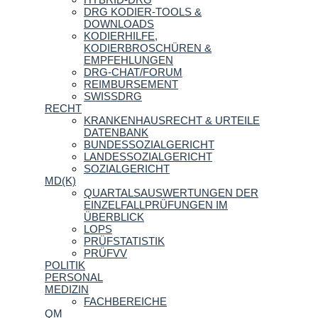
DRG KODIER-TOOLS &
DOWNLOADS
KODIERHILFE,
KODIERBROSCHÜREN &
EMPFEHLUNGEN
DRG-CHAT/FORUM
REIMBURSEMENT
SWISSDRG
RECHT
KRANKENHAUSRECHT & URTEILE
DATENBANK
BUNDESSOZIALGERICHT
LANDESSOZIALGERICHT
SOZIALGERICHT
MD(K)
QUARTALSAUSWERTUNGEN DER
EINZELFALLPRÜFUNGEN IM
ÜBERBLICK
LOPS
PRÜFSTATISTIK
PRÜFVV
POLITIK
PERSONAL
MEDIZIN
FACHBEREICHE
QM