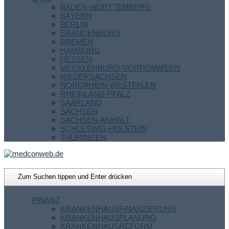
BADEN-WÜRTTEMBERG
BAYERN
BERLIN
BRANDENBURG
BREMEN
HAMBURG
HESSEN
MECKLENBURG-VORPOMMERN
NIEDERSACHSEN
NORDRHEIN-WESTFALEN
RHEINLAND-PFALZ
SAARLAND
SACHSEN
SACHSEN-ANHALT
SCHLESWIG-HOLSTEIN
THÜRINGEN
FINANZ
KRANKENHAUSFINANZIERUNG
KRANKENHAUSPLANUNG
KRANKENHAUSREFORM