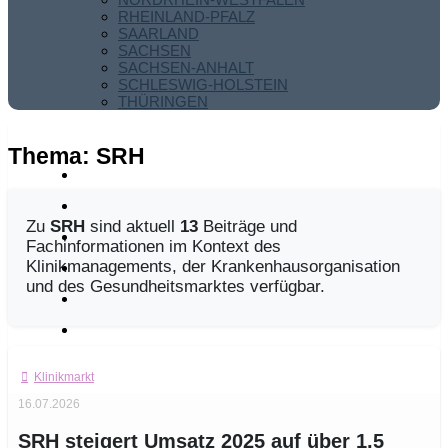
RHEINLAND-PFALZ
SAARLAND
SACHSEN
SACHSEN-ANHALT
SCHLESWIG-HOLSTEIN
THÜRINGEN
Thema:
SRH
Zu
SRH
sind aktuell
13
Beiträge und
Fachinformationen im Kontext des
Klinikmanagements, der Krankenhausorganisation
und des Gesundheitsmarktes verfügbar.
Klinikmarkt
16.07.2026
SRH steigert Umsatz 2025 auf über 1,5