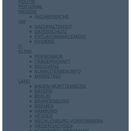
POLITIK
PERSONAL
MEDIZIN
FACHBEREICHE
QM
NACHHALTIGKEIT
DATENSCHUTZ
ENTLASSMANAGEMENT
HYGIENE
IT
KLINIK
PERSONALIA
TRÄGERSCHAFT
INSOLVENZ
KLINIKSTERBEN.INFO
MARKETING
LAND
BADEN-WÜRTTEMBERG
BAYERN
BERLIN
BRANDENBURG
BREMEN
HAMBURG
HESSEN
MECKLENBURG-VORPOMMERN
NIEDERSACHSEN
NORDRHEIN-WESTFALEN