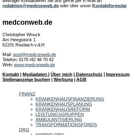
Beiträge! Kontaktieren Sie uns gerne per E-Mail an
redaktion@medconweb.de
oder über unser
Kontaktformular
medconweb.de
Christopher Wnuck
Am Heegstock 1
61191 Rosbach v.d.H
Mail:
post@medconweb.de
Telefon: 0176 /42 48 70 42
Web:
www.medconweb.de
Kontakt
|
Mediadaten
|
Über mich
|
Datenschutz
|
Impressum
Stellenanzeige buchen
|
Werbung
|
AGB
FINANZ
KRANKENHAUSFINANZIERUNG
KRANKENHAUSPLANUNG
KRANKENHAUSREFORM
LEISTUNGSGRUPPEN
AMBULANTISIERUNG
TRANSFORMATIONSFONDS
DRG
HYBRID-DRG