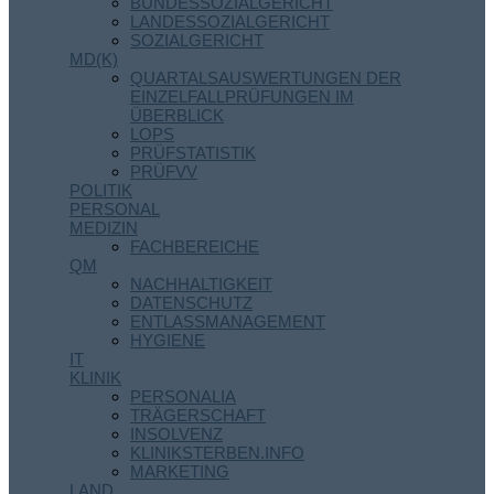
BUNDESSOZIALGERICHT
LANDESSOZIALGERICHT
SOZIALGERICHT
MD(K)
QUARTALSAUSWERTUNGEN DER
EINZELFALLPRÜFUNGEN IM
ÜBERBLICK
LOPS
PRÜFSTATISTIK
PRÜFVV
POLITIK
PERSONAL
MEDIZIN
FACHBEREICHE
QM
NACHHALTIGKEIT
DATENSCHUTZ
ENTLASSMANAGEMENT
HYGIENE
IT
KLINIK
PERSONALIA
TRÄGERSCHAFT
INSOLVENZ
KLINIKSTERBEN.INFO
MARKETING
LAND