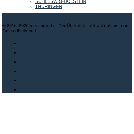
SCHLESWIG-HOLSTEIN
THÜRINGEN
© 2016–2026 medconweb – Der Überblick im Krankenhaus- und
Gesundheitmarkt