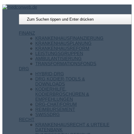
FINANZ
KRANKENHAUSFINANZIERUNG
KRANKENHAUSPLANUNG
KRANKENHAUSREFORM
LEISTUNGSGRUPPEN
AMBULANTISIERUNG
TRANSFORMATIONSFONDS
DRG
HYBRID-DRG
DRG KODIER-TOOLS &
DOWNLOADS
KODIERHILFE,
KODIERBROSCHÜREN &
EMPFEHLUNGEN
DRG-CHAT/FORUM
REIMBURSEMENT
SWISSDRG
RECHT
KRANKENHAUSRECHT & URTEILE
DATENBANK