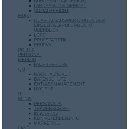
BUNDESSOZIALGERICHT
LANDESSOZIALGERICHT
SOZIALGERICHT
MD(K)
QUARTALSAUSWERTUNGEN DER
EINZELFALLPRÜFUNGEN IM
ÜBERBLICK
LOPS
PRÜFSTATISTIK
PRÜFVV
POLITIK
PERSONAL
MEDIZIN
FACHBEREICHE
QM
NACHHALTIGKEIT
DATENSCHUTZ
ENTLASSMANAGEMENT
HYGIENE
IT
KLINIK
PERSONALIA
TRÄGERSCHAFT
INSOLVENZ
KLINIKSTERBEN.INFO
MARKETING
LAND