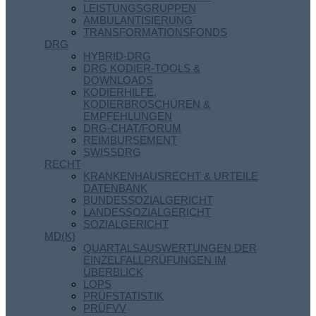
LEISTUNGSGRUPPEN
AMBULANTISIERUNG
TRANSFORMATIONSFONDS
DRG
HYBRID-DRG
DRG KODIER-TOOLS &
DOWNLOADS
KODIERHILFE,
KODIERBROSCHÜREN &
EMPFEHLUNGEN
DRG-CHAT/FORUM
REIMBURSEMENT
SWISSDRG
RECHT
KRANKENHAUSRECHT & URTEILE
DATENBANK
BUNDESSOZIALGERICHT
LANDESSOZIALGERICHT
SOZIALGERICHT
MD(K)
QUARTALSAUSWERTUNGEN DER
EINZELFALLPRÜFUNGEN IM
ÜBERBLICK
LOPS
PRÜFSTATISTIK
PRÜFVV