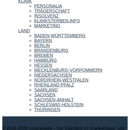
KLINIK
PERSONALIA
TRÄGERSCHAFT
INSOLVENZ
KLINIKSTERBEN.INFO
MARKETING
LAND
BADEN-WÜRTTEMBERG
BAYERN
BERLIN
BRANDENBURG
BREMEN
HAMBURG
HESSEN
MECKLENBURG-VORPOMMERN
NIEDERSACHSEN
NORDRHEIN-WESTFALEN
RHEINLAND-PFALZ
SAARLAND
SACHSEN
SACHSEN-ANHALT
SCHLESWIG-HOLSTEIN
THÜRINGEN
© 2016–2026 medconweb – Der Überblick im Krankenhaus- und