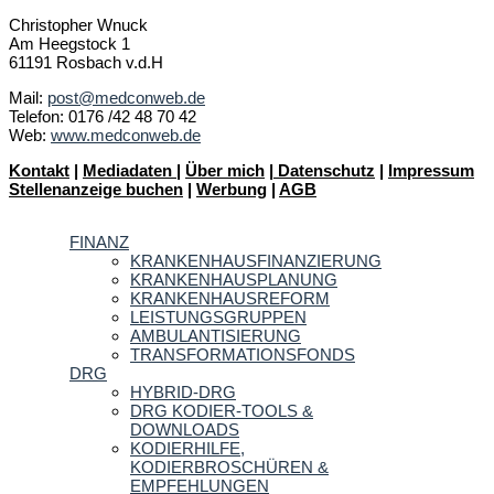
Christopher Wnuck
Am Heegstock 1
61191 Rosbach v.d.H
Mail:
post@medconweb.de
Telefon: 0176 /42 48 70 42
Web:
www.medconweb.de
Kontakt
|
Mediadaten
|
Über mich
|
Datenschutz
|
Impressum
Stellenanzeige buchen
|
Werbung
|
AGB
FINANZ
KRANKENHAUSFINANZIERUNG
KRANKENHAUSPLANUNG
KRANKENHAUSREFORM
LEISTUNGSGRUPPEN
AMBULANTISIERUNG
TRANSFORMATIONSFONDS
DRG
HYBRID-DRG
DRG KODIER-TOOLS &
DOWNLOADS
KODIERHILFE,
KODIERBROSCHÜREN &
EMPFEHLUNGEN