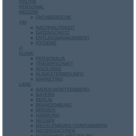
POLITIK
PERSONAL
MEDIZIN
FACHBEREICHE
QM
NACHHALTIGKEIT
DATENSCHUTZ
ENTLASSMANAGEMENT
HYGIENE
IT
KLINIK
PERSONALIA
TRÄGERSCHAFT
INSOLVENZ
KLINIKSTERBEN.INFO
MARKETING
LAND
BADEN-WÜRTTEMBERG
BAYERN
BERLIN
BRANDENBURG
BREMEN
HAMBURG
HESSEN
MECKLENBURG-VORPOMMERN
NIEDERSACHSEN
NORDRHEIN-WESTFALEN