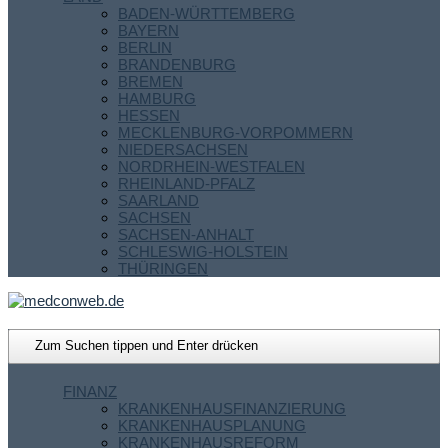
BADEN-WÜRTTEMBERG
BAYERN
BERLIN
BRANDENBURG
BREMEN
HAMBURG
HESSEN
MECKLENBURG-VORPOMMERN
NIEDERSACHSEN
NORDRHEIN-WESTFALEN
RHEINLAND-PFALZ
SAARLAND
SACHSEN
SACHSEN-ANHALT
SCHLESWIG-HOLSTEIN
THÜRINGEN
FINANZ
KRANKENHAUSFINANZIERUNG
KRANKENHAUSPLANUNG
KRANKENHAUSREFORM