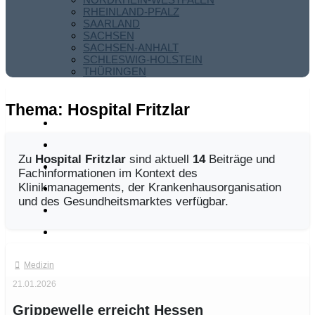
RHEINLAND-PFALZ
SAARLAND
SACHSEN
SACHSEN-ANHALT
SCHLESWIG-HOLSTEIN
THÜRINGEN
Thema:
Hospital Fritzlar
Zu
Hospital Fritzlar
sind aktuell
14
Beiträge und
Fachinformationen im Kontext des
Klinikmanagements, der Krankenhausorganisation
und des Gesundheitsmarktes verfügbar.
Medizin
21.01.2026
Grippewelle erreicht Hessen