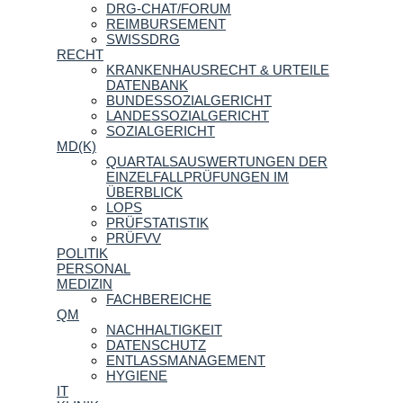
DRG-CHAT/FORUM
REIMBURSEMENT
SWISSDRG
RECHT
KRANKENHAUSRECHT & URTEILE
DATENBANK
BUNDESSOZIALGERICHT
LANDESSOZIALGERICHT
SOZIALGERICHT
MD(K)
QUARTALSAUSWERTUNGEN DER
EINZELFALLPRÜFUNGEN IM
ÜBERBLICK
LOPS
PRÜFSTATISTIK
PRÜFVV
POLITIK
PERSONAL
MEDIZIN
FACHBEREICHE
QM
NACHHALTIGKEIT
DATENSCHUTZ
ENTLASSMANAGEMENT
HYGIENE
IT