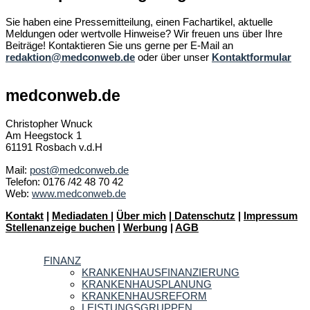
Sie haben eine Pressemitteilung, einen Fachartikel, aktuelle
Meldungen oder wertvolle Hinweise? Wir freuen uns über Ihre
Beiträge! Kontaktieren Sie uns gerne per E-Mail an
redaktion@medconweb.de
oder über unser
Kontaktformular
medconweb.de
Christopher Wnuck
Am Heegstock 1
61191 Rosbach v.d.H
Mail:
post@medconweb.de
Telefon: 0176 /42 48 70 42
Web:
www.medconweb.de
Kontakt
|
Mediadaten
|
Über mich
|
Datenschutz
|
Impressum
Stellenanzeige buchen
|
Werbung
|
AGB
FINANZ
KRANKENHAUSFINANZIERUNG
KRANKENHAUSPLANUNG
KRANKENHAUSREFORM
LEISTUNGSGRUPPEN