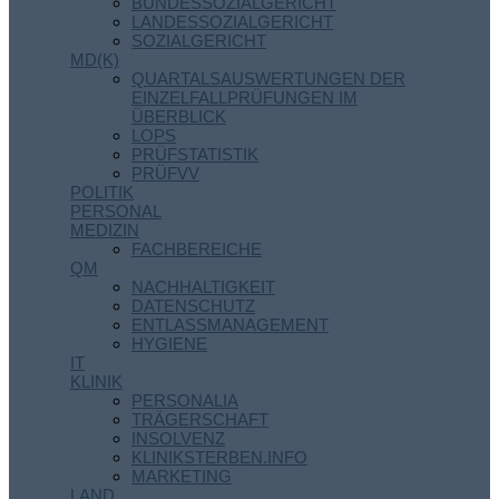
BUNDESSOZIALGERICHT
LANDESSOZIALGERICHT
SOZIALGERICHT
MD(K)
QUARTALSAUSWERTUNGEN DER
EINZELFALLPRÜFUNGEN IM
ÜBERBLICK
LOPS
PRÜFSTATISTIK
PRÜFVV
POLITIK
PERSONAL
MEDIZIN
FACHBEREICHE
QM
NACHHALTIGKEIT
DATENSCHUTZ
ENTLASSMANAGEMENT
HYGIENE
IT
KLINIK
PERSONALIA
TRÄGERSCHAFT
INSOLVENZ
KLINIKSTERBEN.INFO
MARKETING
LAND