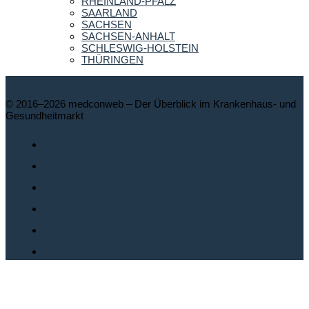
RHEINLAND-PFALZ
SAARLAND
SACHSEN
SACHSEN-ANHALT
SCHLESWIG-HOLSTEIN
THÜRINGEN
© 2016–2026 medconweb – Der Überblick im Krankenhaus- und
Gesundheitmarkt