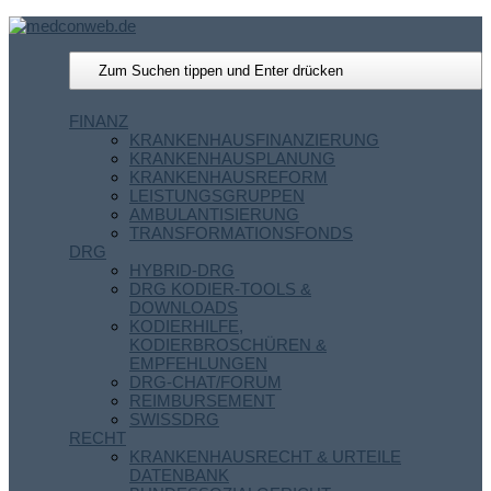
FINANZ
KRANKENHAUSFINANZIERUNG
KRANKENHAUSPLANUNG
KRANKENHAUSREFORM
LEISTUNGSGRUPPEN
AMBULANTISIERUNG
TRANSFORMATIONSFONDS
DRG
HYBRID-DRG
DRG KODIER-TOOLS &
DOWNLOADS
KODIERHILFE,
KODIERBROSCHÜREN &
EMPFEHLUNGEN
DRG-CHAT/FORUM
REIMBURSEMENT
SWISSDRG
RECHT
KRANKENHAUSRECHT & URTEILE
DATENBANK