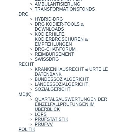
AMBULANTISIERUNG
TRANSFORMATIONSFONDS
DRG
HYBRID-DRG
DRG KODIER-TOOLS &
DOWNLOADS
KODIERHILFE,
KODIERBROSCHÜREN &
EMPFEHLUNGEN
DRG-CHAT/FORUM
REIMBURSEMENT
SWISSDRG
RECHT
KRANKENHAUSRECHT & URTEILE
DATENBANK
BUNDESSOZIALGERICHT
LANDESSOZIALGERICHT
SOZIALGERICHT
MD(K)
QUARTALSAUSWERTUNGEN DER
EINZELFALLPRÜFUNGEN IM
ÜBERBLICK
LOPS
PRÜFSTATISTIK
PRÜFVV
POLITIK