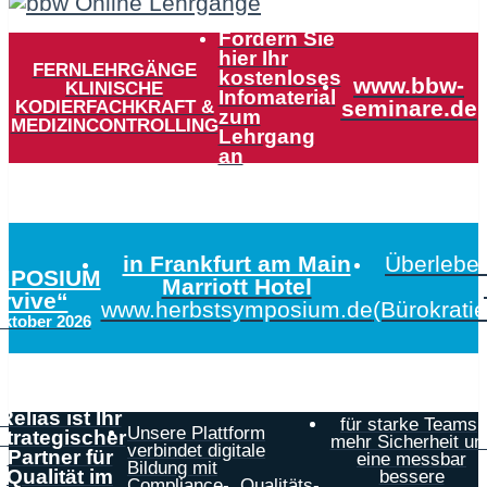
Fordern Sie
hier Ihr
FERNLEHRGÄNGE
kostenloses
www.bbw-
KLINISCHE
Infomaterial
KODIERFACHKRAFT &
seminare.de
zum
MEDIZINCONTROLLING
Lehrgang
an
in Frankfurt am Main
Überleben
MPOSIUM
Marriott Hotel
urvive“
www.herbstsymposium.de
(Bürokrati
Oktober 2026
Relias ist Ihr
für starke Teams,
Unsere Plattform
strategischer
mehr Sicherheit un
verbindet digitale
Partner für
eine messbar
Bildung mit
Qualität im
bessere
Compliance-, Qualitäts-,