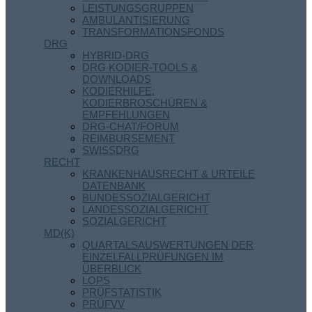
LEISTUNGSGRUPPEN
AMBULANTISIERUNG
TRANSFORMATIONSFONDS
DRG
HYBRID-DRG
DRG KODIER-TOOLS &
DOWNLOADS
KODIERHILFE,
KODIERBROSCHÜREN &
EMPFEHLUNGEN
DRG-CHAT/FORUM
REIMBURSEMENT
SWISSDRG
RECHT
KRANKENHAUSRECHT & URTEILE
DATENBANK
BUNDESSOZIALGERICHT
LANDESSOZIALGERICHT
SOZIALGERICHT
MD(K)
QUARTALSAUSWERTUNGEN DER
EINZELFALLPRÜFUNGEN IM
ÜBERBLICK
LOPS
PRÜFSTATISTIK
PRÜFVV