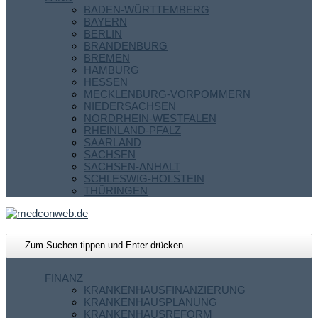
BADEN-WÜRTTEMBERG
BAYERN
BERLIN
BRANDENBURG
BREMEN
HAMBURG
HESSEN
MECKLENBURG-VORPOMMERN
NIEDERSACHSEN
NORDRHEIN-WESTFALEN
RHEINLAND-PFALZ
SAARLAND
SACHSEN
SACHSEN-ANHALT
SCHLESWIG-HOLSTEIN
THÜRINGEN
FINANZ
KRANKENHAUSFINANZIERUNG
KRANKENHAUSPLANUNG
KRANKENHAUSREFORM