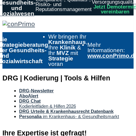
Versorgungsqualität
Gesundheits-
Risiko- und
Jetzt Demotermi
und
Reputationsmanagement
vereinbaren
Sozialwesen
Wir bringen Ihr
Die
Krankenhaus
,
Strategieberatung
Mehr
Ihre
Klinik
&
der Gesundheits-
Informationen:
Ihr
MVZ
mit
und
www.conPrimo.d
Strategie
Sozialwirtschaft
voran
DRG | Kodierung | Tools & Hilfen
DRG-Newsletter
AboAlert
DRG Chat
Kodierleitfäden & Hilfen 2026
DRG Urteile & Krankenhausrecht Datenbank
Personalia
im Krankenhaus- & Gesundheitsmarkt
Ihre Expertise ist gefragt!