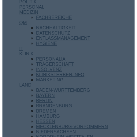
POLITIK
PERSONAL
MEDIZIN
FACHBEREICHE
QM
NACHHALTIGKEIT
DATENSCHUTZ
ENTLASSMANAGEMENT
HYGIENE
IT
KLINIK
PERSONALIA
TRÄGERSCHAFT
INSOLVENZ
KLINIKSTERBEN.INFO
MARKETING
LAND
BADEN-WÜRTTEMBERG
BAYERN
BERLIN
BRANDENBURG
BREMEN
HAMBURG
HESSEN
MECKLENBURG-VORPOMMERN
NIEDERSACHSEN
NORDRHEIN-WESTFALEN