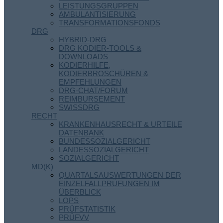
LEISTUNGSGRUPPEN
AMBULANTISIERUNG
TRANSFORMATIONSFONDS
DRG
HYBRID-DRG
DRG KODIER-TOOLS &
DOWNLOADS
KODIERHILFE,
KODIERBROSCHÜREN &
EMPFEHLUNGEN
DRG-CHAT/FORUM
REIMBURSEMENT
SWISSDRG
RECHT
KRANKENHAUSRECHT & URTEILE
DATENBANK
BUNDESSOZIALGERICHT
LANDESSOZIALGERICHT
SOZIALGERICHT
MD(K)
QUARTALSAUSWERTUNGEN DER
EINZELFALLPRÜFUNGEN IM
ÜBERBLICK
LOPS
PRÜFSTATISTIK
PRÜFVV