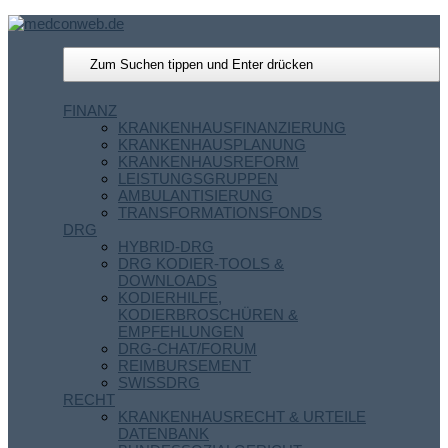
FINANZ
KRANKENHAUSFINANZIERUNG
KRANKENHAUSPLANUNG
KRANKENHAUSREFORM
LEISTUNGSGRUPPEN
AMBULANTISIERUNG
TRANSFORMATIONSFONDS
DRG
HYBRID-DRG
DRG KODIER-TOOLS &
DOWNLOADS
KODIERHILFE,
KODIERBROSCHÜREN &
EMPFEHLUNGEN
DRG-CHAT/FORUM
REIMBURSEMENT
SWISSDRG
RECHT
KRANKENHAUSRECHT & URTEILE
DATENBANK