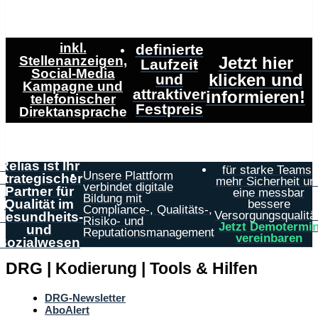
inkl.
definierte
Stellenanzeigen,
Jetzt hier
Laufzeit
Social-Media
klicken und
und
Kampagne und
attraktiver
informieren!
telefonischer
Festpreis
Direktansprache
Relias ist Ihr
für starke Teams,
Unsere Plattform
strategischer
mehr Sicherheit un
verbindet digitale
Partner für
eine messbar
Bildung mit
Qualität im
bessere
Compliance-, Qualitäts-,
Versorgungsqualität
Gesundheits-
Risiko- und
Jetzt Demotermi
und
Reputationsmanagement
vereinbaren
Sozialwesen
DRG | Kodierung | Tools & Hilfen
DRG-Newsletter
AboAlert