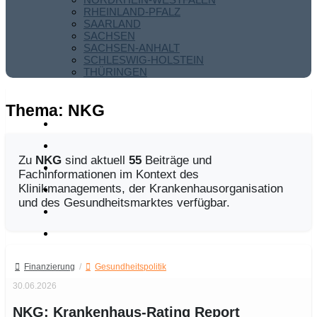
RHEINLAND-PFALZ
SAARLAND
SACHSEN
SACHSEN-ANHALT
SCHLESWIG-HOLSTEIN
THÜRINGEN
Thema:
NKG
Zu
NKG
sind aktuell
55
Beiträge und
Fachinformationen im Kontext des
Klinikmanagements, der Krankenhausorganisation
und des Gesundheitsmarktes verfügbar.
Finanzierung
/
Gesundheitspolitik
30.06.2026
NKG: Krankenhaus-Rating Report