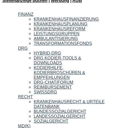
Stellenanzeige buchen
|
Werbung
|
AGB
FINANZ
KRANKENHAUSFINANZIERUNG
KRANKENHAUSPLANUNG
KRANKENHAUSREFORM
LEISTUNGSGRUPPEN
AMBULANTISIERUNG
TRANSFORMATIONSFONDS
DRG
HYBRID-DRG
DRG KODIER-TOOLS &
DOWNLOADS
KODIERHILFE,
KODIERBROSCHÜREN &
EMPFEHLUNGEN
DRG-CHAT/FORUM
REIMBURSEMENT
SWISSDRG
RECHT
KRANKENHAUSRECHT & URTEILE
DATENBANK
BUNDESSOZIALGERICHT
LANDESSOZIALGERICHT
SOZIALGERICHT
MD(K)