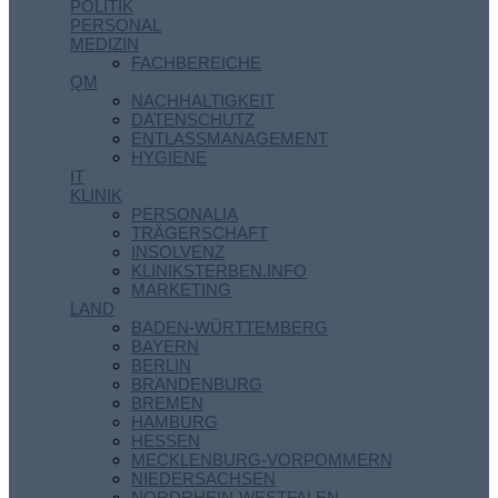
POLITIK
PERSONAL
MEDIZIN
FACHBEREICHE
QM
NACHHALTIGKEIT
DATENSCHUTZ
ENTLASSMANAGEMENT
HYGIENE
IT
KLINIK
PERSONALIA
TRÄGERSCHAFT
INSOLVENZ
KLINIKSTERBEN.INFO
MARKETING
LAND
BADEN-WÜRTTEMBERG
BAYERN
BERLIN
BRANDENBURG
BREMEN
HAMBURG
HESSEN
MECKLENBURG-VORPOMMERN
NIEDERSACHSEN
NORDRHEIN-WESTFALEN