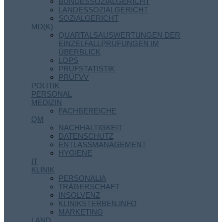
BUNDESSOZIALGERICHT
LANDESSOZIALGERICHT
SOZIALGERICHT
MD(K)
QUARTALSAUSWERTUNGEN DER
EINZELFALLPRÜFUNGEN IM
ÜBERBLICK
LOPS
PRÜFSTATISTIK
PRÜFVV
POLITIK
PERSONAL
MEDIZIN
FACHBEREICHE
QM
NACHHALTIGKEIT
DATENSCHUTZ
ENTLASSMANAGEMENT
HYGIENE
IT
KLINIK
PERSONALIA
TRÄGERSCHAFT
INSOLVENZ
KLINIKSTERBEN.INFO
MARKETING
LAND