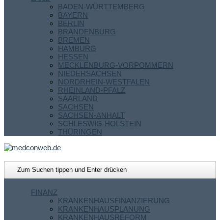
BADEN-WÜRTTEMBERG
BAYERN
BERLIN
BRANDENBURG
BREMEN
HAMBURG
HESSEN
MECKLENBURG-VORPOMMERN
NIEDERSACHSEN
NORDRHEIN-WESTFALEN
RHEINLAND-PFALZ
SAARLAND
SACHSEN
SACHSEN-ANHALT
SCHLESWIG-HOLSTEIN
THÜRINGEN
FINANZ
KRANKENHAUSFINANZIERUNG
KRANKENHAUSPLANUNG
KRANKENHAUSREFORM