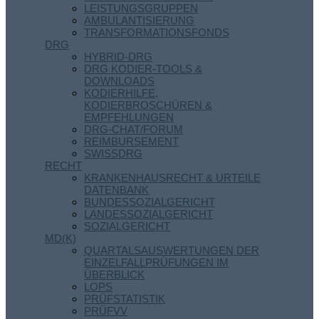
LEISTUNGSGRUPPEN
AMBULANTISIERUNG
TRANSFORMATIONSFONDS
DRG
HYBRID-DRG
DRG KODIER-TOOLS &
DOWNLOADS
KODIERHILFE,
KODIERBROSCHÜREN &
EMPFEHLUNGEN
DRG-CHAT/FORUM
REIMBURSEMENT
SWISSDRG
RECHT
KRANKENHAUSRECHT & URTEILE
DATENBANK
BUNDESSOZIALGERICHT
LANDESSOZIALGERICHT
SOZIALGERICHT
MD(K)
QUARTALSAUSWERTUNGEN DER
EINZELFALLPRÜFUNGEN IM
ÜBERBLICK
LOPS
PRÜFSTATISTIK
PRÜFVV