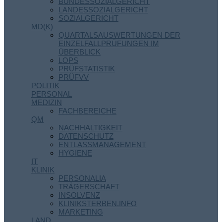
BUNDESSOZIALGERICHT
LANDESSOZIALGERICHT
SOZIALGERICHT
MD(K)
QUARTALSAUSWERTUNGEN DER
EINZELFALLPRÜFUNGEN IM
ÜBERBLICK
LOPS
PRÜFSTATISTIK
PRÜFVV
POLITIK
PERSONAL
MEDIZIN
FACHBEREICHE
QM
NACHHALTIGKEIT
DATENSCHUTZ
ENTLASSMANAGEMENT
HYGIENE
IT
KLINIK
PERSONALIA
TRÄGERSCHAFT
INSOLVENZ
KLINIKSTERBEN.INFO
MARKETING
LAND