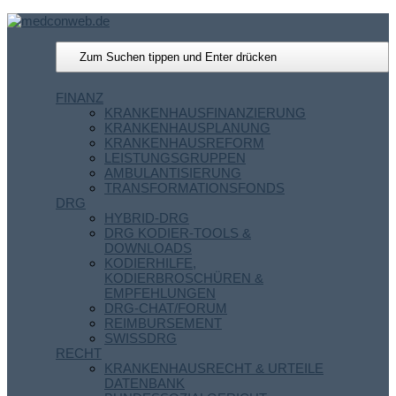
FINANZ
KRANKENHAUSFINANZIERUNG
KRANKENHAUSPLANUNG
KRANKENHAUSREFORM
LEISTUNGSGRUPPEN
AMBULANTISIERUNG
TRANSFORMATIONSFONDS
DRG
HYBRID-DRG
DRG KODIER-TOOLS &
DOWNLOADS
KODIERHILFE,
KODIERBROSCHÜREN &
EMPFEHLUNGEN
DRG-CHAT/FORUM
REIMBURSEMENT
SWISSDRG
RECHT
KRANKENHAUSRECHT & URTEILE
DATENBANK