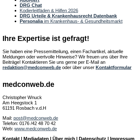
DRG Chat
Kodierleitfäden & Hilfen 2026
DRG Urteile & Krankenhausrecht Datenbank
Personalia
im Krankenhaus- & Gesundheitsmarkt
Ihre Expertise ist gefragt!
Sie haben eine Pressemitteilung, einen Fachartikel, aktuelle
Meldungen oder wertvolle Hinweise? Wir freuen uns über Ihre
Beiträge! Kontaktieren Sie uns gerne per E-Mail an
redaktion@medconweb.de
oder über unser
Kontaktformular
medconweb.de
Christopher Wnuck
Am Heegstock 1
61191 Rosbach v.d.H
Mail:
post@medconweb.de
Telefon: 0176 /42 48 70 42
Web:
www.medconweb.de
Kontakt
|
Mediadaten
|
Über mich
|
Datenschutz
|
Impressum