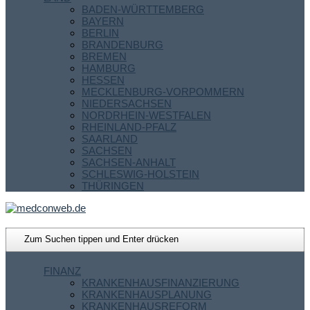
BADEN-WÜRTTEMBERG
BAYERN
BERLIN
BRANDENBURG
BREMEN
HAMBURG
HESSEN
MECKLENBURG-VORPOMMERN
NIEDERSACHSEN
NORDRHEIN-WESTFALEN
RHEINLAND-PFALZ
SAARLAND
SACHSEN
SACHSEN-ANHALT
SCHLESWIG-HOLSTEIN
THÜRINGEN
FINANZ
KRANKENHAUSFINANZIERUNG
KRANKENHAUSPLANUNG
KRANKENHAUSREFORM