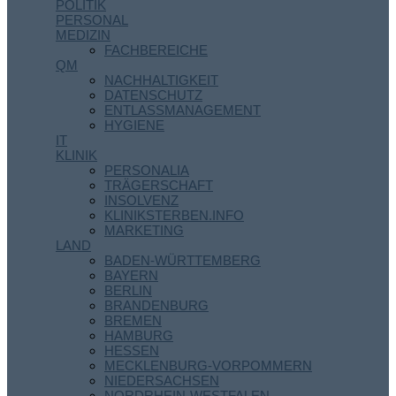
POLITIK
PERSONAL
MEDIZIN
FACHBEREICHE
QM
NACHHALTIGKEIT
DATENSCHUTZ
ENTLASSMANAGEMENT
HYGIENE
IT
KLINIK
PERSONALIA
TRÄGERSCHAFT
INSOLVENZ
KLINIKSTERBEN.INFO
MARKETING
LAND
BADEN-WÜRTTEMBERG
BAYERN
BERLIN
BRANDENBURG
BREMEN
HAMBURG
HESSEN
MECKLENBURG-VORPOMMERN
NIEDERSACHSEN
NORDRHEIN-WESTFALEN