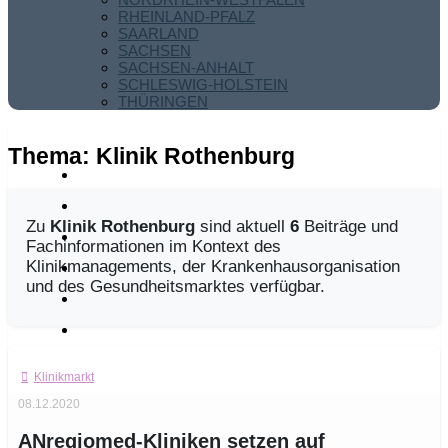
RHEINLAND-PFALZ
SAARLAND
SACHSEN
SACHSEN-ANHALT
SCHLESWIG-HOLSTEIN
THÜRINGEN
Thema:
Klinik Rothenburg
Zu
Klinik Rothenburg
sind aktuell
6
Beiträge und
Fachinformationen im Kontext des
Klinikmanagements, der Krankenhausorganisation
und des Gesundheitsmarktes verfügbar.
Klinikmarkt
08.12.2020
ANregiomed-Kliniken setzen auf