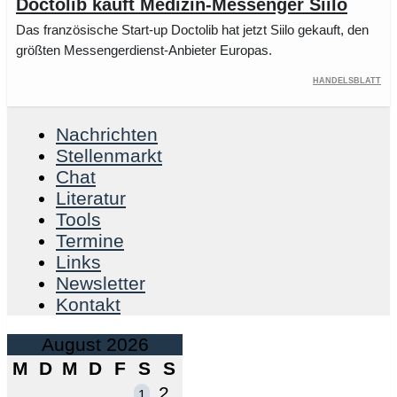
Doctolib kauft Medizin-Messenger Siilo
Das französische Start-up Doctolib hat jetzt Siilo gekauft, den
größten Messengerdienst-Anbieter Europas.
Handelsblatt
Nachrichten
Stellenmarkt
Chat
Literatur
Tools
Termine
Links
Newsletter
Kontakt
August 2026
M
D
M
D
F
S
S
2
1