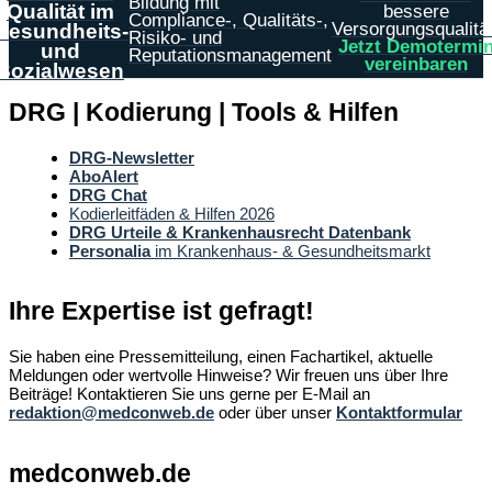
Bildung mit
Qualität im
bessere
Compliance-, Qualitäts-,
Versorgungsqualität
Gesundheits-
Risiko- und
Jetzt Demotermi
und
Reputationsmanagement
vereinbaren
Sozialwesen
DRG | Kodierung | Tools & Hilfen
DRG-Newsletter
AboAlert
DRG Chat
Kodierleitfäden & Hilfen 2026
DRG Urteile & Krankenhausrecht Datenbank
Personalia
im Krankenhaus- & Gesundheitsmarkt
Ihre Expertise ist gefragt!
Sie haben eine Pressemitteilung, einen Fachartikel, aktuelle
Meldungen oder wertvolle Hinweise? Wir freuen uns über Ihre
Beiträge! Kontaktieren Sie uns gerne per E-Mail an
redaktion@medconweb.de
oder über unser
Kontaktformular
medconweb.de