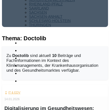
RHEINLAND-PFALZ
SAARLAND
SACHSEN
SACHSEN-ANHALT
SCHLESWIG-HOLSTEIN
THÜRINGEN
Thema:
Doctolib
Zu
Doctolib
sind aktuell
10
Beiträge und
Fachinformationen im Kontext des
Klinikmanagements, der Krankenhausorganisation
und des Gesundheitsmarktes verfügbar.
IT & EDV
14.01.2026
Digitalisierung im Gesundheitswesen: