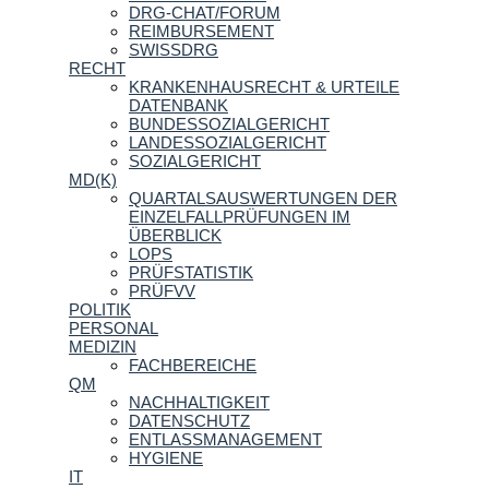
DRG-CHAT/FORUM
REIMBURSEMENT
SWISSDRG
RECHT
KRANKENHAUSRECHT & URTEILE
DATENBANK
BUNDESSOZIALGERICHT
LANDESSOZIALGERICHT
SOZIALGERICHT
MD(K)
QUARTALSAUSWERTUNGEN DER
EINZELFALLPRÜFUNGEN IM
ÜBERBLICK
LOPS
PRÜFSTATISTIK
PRÜFVV
POLITIK
PERSONAL
MEDIZIN
FACHBEREICHE
QM
NACHHALTIGKEIT
DATENSCHUTZ
ENTLASSMANAGEMENT
HYGIENE
IT