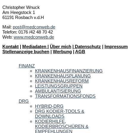
Christopher Wnuck
Am Heegstock 1
61191 Rosbach v.d.H
Mail:
post@medconweb.de
Telefon: 0176 /42 48 70 42
Web:
www.medconweb.de
Kontakt
|
Mediadaten
|
Über mich
|
Datenschutz
|
Impressum
Stellenanzeige buchen
|
Werbung
|
AGB
FINANZ
KRANKENHAUSFINANZIERUNG
KRANKENHAUSPLANUNG
KRANKENHAUSREFORM
LEISTUNGSGRUPPEN
AMBULANTISIERUNG
TRANSFORMATIONSFONDS
DRG
HYBRID-DRG
DRG KODIER-TOOLS &
DOWNLOADS
KODIERHILFE,
KODIERBROSCHÜREN &
EMPFEHLUNGEN