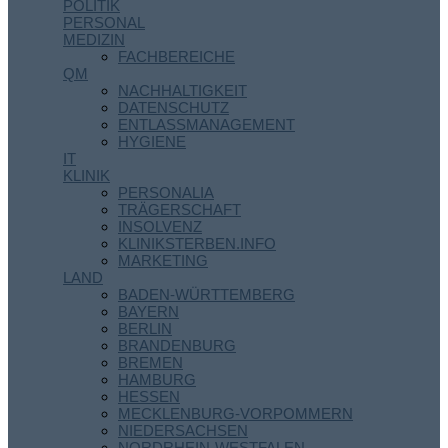
POLITIK
PERSONAL
MEDIZIN
FACHBEREICHE
QM
NACHHALTIGKEIT
DATENSCHUTZ
ENTLASSMANAGEMENT
HYGIENE
IT
KLINIK
PERSONALIA
TRÄGERSCHAFT
INSOLVENZ
KLINIKSTERBEN.INFO
MARKETING
LAND
BADEN-WÜRTTEMBERG
BAYERN
BERLIN
BRANDENBURG
BREMEN
HAMBURG
HESSEN
MECKLENBURG-VORPOMMERN
NIEDERSACHSEN
NORDRHEIN-WESTFALEN