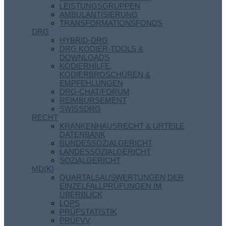
LEISTUNGSGRUPPEN
AMBULANTISIERUNG
TRANSFORMATIONSFONDS
DRG
HYBRID-DRG
DRG KODIER-TOOLS &
DOWNLOADS
KODIERHILFE,
KODIERBROSCHÜREN &
EMPFEHLUNGEN
DRG-CHAT/FORUM
REIMBURSEMENT
SWISSDRG
RECHT
KRANKENHAUSRECHT & URTEILE
DATENBANK
BUNDESSOZIALGERICHT
LANDESSOZIALGERICHT
SOZIALGERICHT
MD(K)
QUARTALSAUSWERTUNGEN DER
EINZELFALLPRÜFUNGEN IM
ÜBERBLICK
LOPS
PRÜFSTATISTIK
PRÜFVV