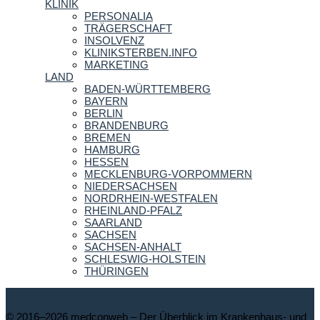
KLINIK
PERSONALIA
TRÄGERSCHAFT
INSOLVENZ
KLINIKSTERBEN.INFO
MARKETING
LAND
BADEN-WÜRTTEMBERG
BAYERN
BERLIN
BRANDENBURG
BREMEN
HAMBURG
HESSEN
MECKLENBURG-VORPOMMERN
NIEDERSACHSEN
NORDRHEIN-WESTFALEN
RHEINLAND-PFALZ
SAARLAND
SACHSEN
SACHSEN-ANHALT
SCHLESWIG-HOLSTEIN
THÜRINGEN
© 2016–2026 medconweb – Der Überblick im Krankenhaus- und