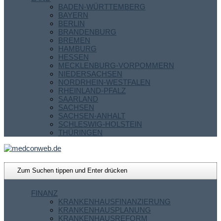
BADEN-WÜRTTEMBERG
BAYERN
BERLIN
BRANDENBURG
BREMEN
HAMBURG
HESSEN
MECKLENBURG-VORPOMMERN
NIEDERSACHSEN
NORDRHEIN-WESTFALEN
RHEINLAND-PFALZ
SAARLAND
SACHSEN
SACHSEN-ANHALT
SCHLESWIG-HOLSTEIN
THÜRINGEN
FINANZ
KRANKENHAUSFINANZIERUNG
KRANKENHAUSPLANUNG
KRANKENHAUSREFORM