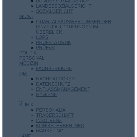
BUNDESSOZIALGERICHT
LANDESSOZIALGERICHT
SOZIALGERICHT
MD(K)
QUARTALSAUSWERTUNGEN DER
EINZELFALLPRÜFUNGEN IM
ÜBERBLICK
LOPS
PRÜFSTATISTIK
PRÜFVV
POLITIK
PERSONAL
MEDIZIN
FACHBEREICHE
QM
NACHHALTIGKEIT
DATENSCHUTZ
ENTLASSMANAGEMENT
HYGIENE
IT
KLINIK
PERSONALIA
TRÄGERSCHAFT
INSOLVENZ
KLINIKSTERBEN.INFO
MARKETING
LAND