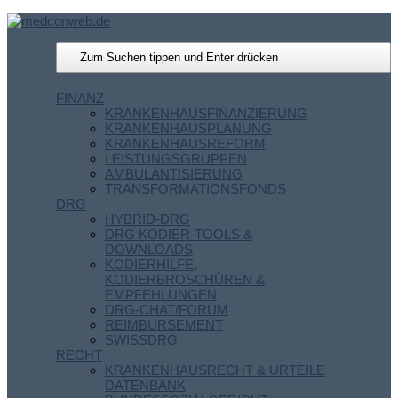
FINANZ
KRANKENHAUSFINANZIERUNG
KRANKENHAUSPLANUNG
KRANKENHAUSREFORM
LEISTUNGSGRUPPEN
AMBULANTISIERUNG
TRANSFORMATIONSFONDS
DRG
HYBRID-DRG
DRG KODIER-TOOLS &
DOWNLOADS
KODIERHILFE,
KODIERBROSCHÜREN &
EMPFEHLUNGEN
DRG-CHAT/FORUM
REIMBURSEMENT
SWISSDRG
RECHT
KRANKENHAUSRECHT & URTEILE
DATENBANK