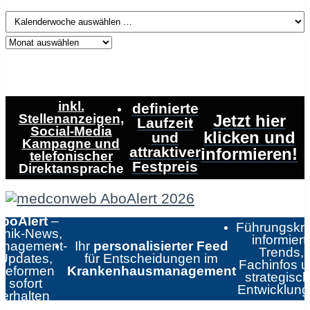
inkl.
definierte
Stellenanzeigen,
Jetzt hier
Laufzeit
Social-Media
klicken und
und
Kampagne und
attraktiver
informieren!
telefonischer
Festpreis
Direktansprache
boAlert
–
Führungskrä
linik-News,
informiert:
nagement-
Ihr
personalisierter Feed
Trends,
Updates,
für Entscheidungen im
Fachinfos 
Reformen
Krankenhausmanagement
strategisc
sofort
Entwicklun
erhalten