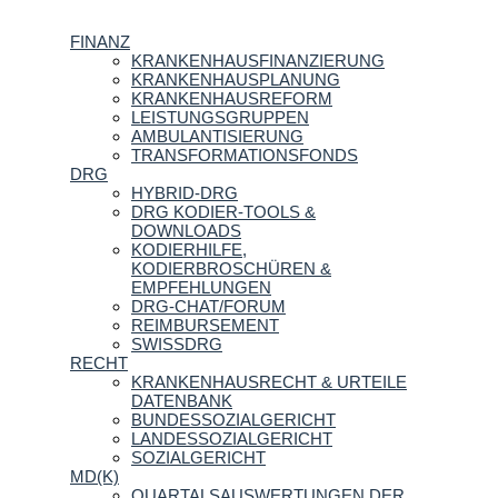
FINANZ
KRANKENHAUSFINANZIERUNG
KRANKENHAUSPLANUNG
KRANKENHAUSREFORM
LEISTUNGSGRUPPEN
AMBULANTISIERUNG
TRANSFORMATIONSFONDS
DRG
HYBRID-DRG
DRG KODIER-TOOLS &
DOWNLOADS
KODIERHILFE,
KODIERBROSCHÜREN &
EMPFEHLUNGEN
DRG-CHAT/FORUM
REIMBURSEMENT
SWISSDRG
RECHT
KRANKENHAUSRECHT & URTEILE
DATENBANK
BUNDESSOZIALGERICHT
LANDESSOZIALGERICHT
SOZIALGERICHT
MD(K)
QUARTALSAUSWERTUNGEN DER