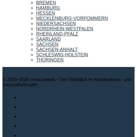
BREMEN
HAMBURG
HESSEN
MECKLENBURG-VORPOMMERN
NIEDERSACHSEN
NORDRHEIN-WESTFALEN
RHEINLAND-PFALZ
SAARLAND
SACHSEN
SACHSEN-ANHALT
SCHLESWIG-HOLSTEIN
THÜRINGEN
© 2016–2026 medconweb – Der Überblick im Krankenhaus- und
Gesundheitmarkt