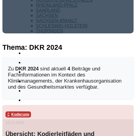
RHEINLAND-PFALZ
SAARLAND
SACHSEN
SACHSEN-ANHALT
SCHLESWIG-HOLSTEIN
THÜRINGEN
Thema:
DKR 2024
Zu
DKR 2024
sind aktuell
4
Beiträge und
Fachinformationen im Kontext des
Klinikmanagements, der Krankenhausorganisation
und des Gesundheitsmarktes verfügbar.
Kodierung
10.12.2024
Übersicht: Kodierleitfäden und