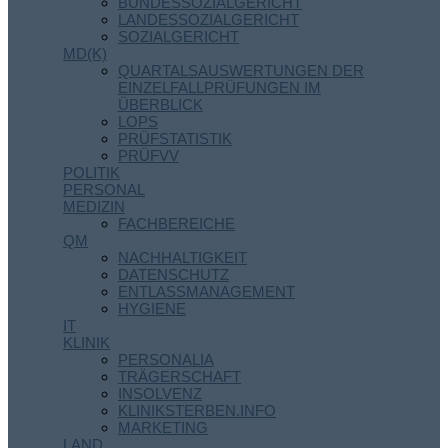
BUNDESSOZIALGERICHT
LANDESSOZIALGERICHT
SOZIALGERICHT
MD(K)
QUARTALSAUSWERTUNGEN DER
EINZELFALLPRÜFUNGEN IM
ÜBERBLICK
LOPS
PRÜFSTATISTIK
PRÜFVV
POLITIK
PERSONAL
MEDIZIN
FACHBEREICHE
QM
NACHHALTIGKEIT
DATENSCHUTZ
ENTLASSMANAGEMENT
HYGIENE
IT
KLINIK
PERSONALIA
TRÄGERSCHAFT
INSOLVENZ
KLINIKSTERBEN.INFO
MARKETING
LAND