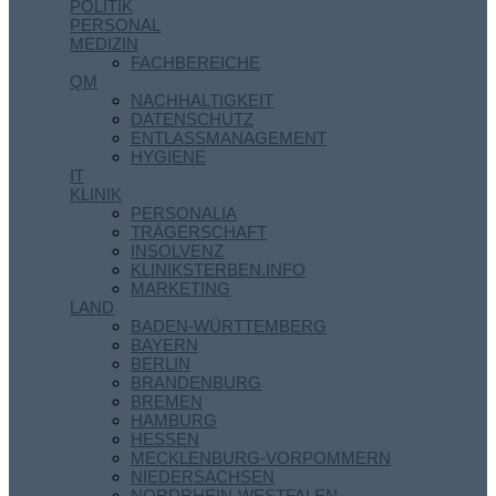
POLITIK
PERSONAL
MEDIZIN
FACHBEREICHE
QM
NACHHALTIGKEIT
DATENSCHUTZ
ENTLASSMANAGEMENT
HYGIENE
IT
KLINIK
PERSONALIA
TRÄGERSCHAFT
INSOLVENZ
KLINIKSTERBEN.INFO
MARKETING
LAND
BADEN-WÜRTTEMBERG
BAYERN
BERLIN
BRANDENBURG
BREMEN
HAMBURG
HESSEN
MECKLENBURG-VORPOMMERN
NIEDERSACHSEN
NORDRHEIN-WESTFALEN