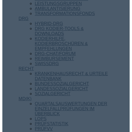
LEISTUNGSGRUPPEN
AMBULANTISIERUNG
TRANSFORMATIONSFONDS
DRG
HYBRID-DRG
DRG KODIER-TOOLS &
DOWNLOADS
KODIERHILFE,
KODIERBROSCHÜREN &
EMPFEHLUNGEN
DRG-CHAT/FORUM
REIMBURSEMENT
SWISSDRG
RECHT
KRANKENHAUSRECHT & URTEILE
DATENBANK
BUNDESSOZIALGERICHT
LANDESSOZIALGERICHT
SOZIALGERICHT
MD(K)
QUARTALSAUSWERTUNGEN DER
EINZELFALLPRÜFUNGEN IM
ÜBERBLICK
LOPS
PRÜFSTATISTIK
PRÜFVV