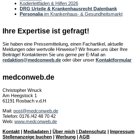
Kodierleitfäden & Hilfen 2026
DRG Urteile & Krankenhausrecht Datenbank
Personalia
im Krankenhaus- & Gesundheitsmarkt
Ihre Expertise ist gefragt!
Sie haben eine Pressemitteilung, einen Fachartikel, aktuelle
Meldungen oder wertvolle Hinweise? Wir freuen uns über Ihre
Beiträge! Kontaktieren Sie uns gerne per E-Mail an
redaktion@medconweb.de
oder über unser
Kontaktformular
medconweb.de
Christopher Wnuck
Am Heegstock 1
61191 Rosbach v.d.H
Mail:
post@medconweb.de
Telefon: 0176 /42 48 70 42
Web:
www.medconweb.de
Kontakt
|
Mediadaten
|
Über mich
|
Datenschutz
|
Impressum
Stellenanzeige buchen
|
Werbung
|
AGB