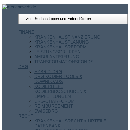
FINANZ
KRANKENHAUSFINANZIERUNG
KRANKENHAUSPLANUNG
KRANKENHAUSREFORM
LEISTUNGSGRUPPEN
AMBULANTISIERUNG
TRANSFORMATIONSFONDS
DRG
HYBRID-DRG
DRG KODIER-TOOLS &
DOWNLOADS
KODIERHILFE,
KODIERBROSCHÜREN &
EMPFEHLUNGEN
DRG-CHAT/FORUM
REIMBURSEMENT
SWISSDRG
RECHT
KRANKENHAUSRECHT & URTEILE
DATENBANK