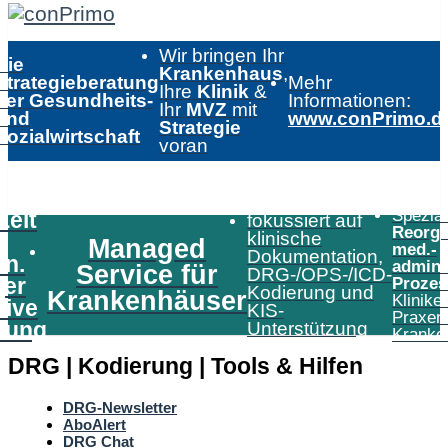
Wir bringen Ihr
Die
Krankenhaus
,
Strategieberatung
Mehr
Ihre
Klinik
&
der Gesundheits-
Informationen:
Ihr
MVZ
mit
und
www.conPrimo.d
Strategie
Sozialwirtschaft
voran
Speziali
Zeit
fokussiert auf
Reorga
klinische
Managed
med.-
Dokumentation,
in.
admini
Service für
DRG-/OPS-/ICD-
er
Prozes
Kodierung und
Krankenhäuser
Klinike
tive
KIS-
Praxen
tung
Unterstützung
Kranke
DRG | Kodierung | Tools & Hilfen
DRG-Newsletter
AboAlert
DRG Chat