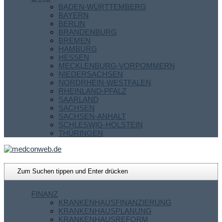
BADEN-WÜRTTEMBERG
BAYERN
BERLIN
BRANDENBURG
BREMEN
HAMBURG
HESSEN
MECKLENBURG-VORPOMMERN
NIEDERSACHSEN
NORDRHEIN-WESTFALEN
RHEINLAND-PFALZ
SAARLAND
SACHSEN
SACHSEN-ANHALT
SCHLESWIG-HOLSTEIN
THÜRINGEN
FINANZ
KRANKENHAUSFINANZIERUNG
KRANKENHAUSPLANUNG
KRANKENHAUSREFORM