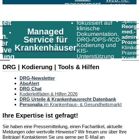
management
s.com
Speziali
Zeit
fokussiert auf
Reorga
klinische
Managed
med.-
Dokumentation,
in.
admini
Service für
DRG-/OPS-/ICD-
er
Prozes
Kodierung und
Krankenhäuser
Klinike
tive
KIS-
Praxen
tung
Unterstützung
Kranke
DRG | Kodierung | Tools & Hilfen
DRG-Newsletter
AboAlert
DRG Chat
Kodierleitfäden & Hilfen 2026
DRG Urteile & Krankenhausrecht Datenbank
Personalia
im Krankenhaus- & Gesundheitsmarkt
Ihre Expertise ist gefragt!
Sie haben eine Pressemitteilung, einen Fachartikel, aktuelle
Meldungen oder wertvolle Hinweise? Wir freuen uns über Ihre
Beiträge! Kontaktieren Sie uns gerne per E-Mail an