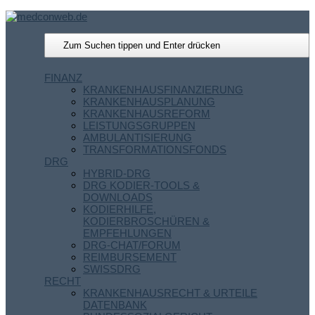
FINANZ
KRANKENHAUSFINANZIERUNG
KRANKENHAUSPLANUNG
KRANKENHAUSREFORM
LEISTUNGSGRUPPEN
AMBULANTISIERUNG
TRANSFORMATIONSFONDS
DRG
HYBRID-DRG
DRG KODIER-TOOLS &
DOWNLOADS
KODIERHILFE,
KODIERBROSCHÜREN &
EMPFEHLUNGEN
DRG-CHAT/FORUM
REIMBURSEMENT
SWISSDRG
RECHT
KRANKENHAUSRECHT & URTEILE
DATENBANK