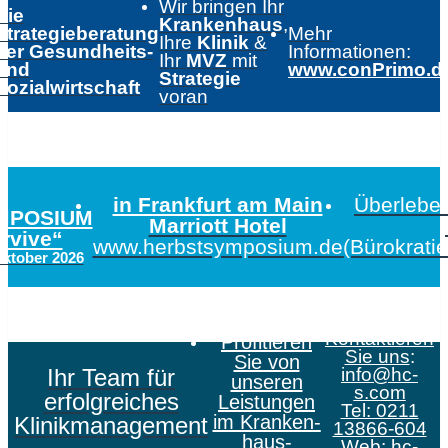
Wir bringen Ihr
Die
Krankenhaus
,
Strategieberatung
Mehr
Ihre
Klinik
&
der Gesundheits-
Informationen:
Ihr
MVZ
mit
und
www.conPrimo.d
Strategie
Sozialwirtschaft
voran
in Frankfurt am Main
Überleben
MPOSIUM
Marriott Hotel
urvive“
www.herbstsymposium.de
(Bürokrati
Oktober 2026
Kontaktieren
Profitieren
Sie uns
:
Sie von
Ihr Team für
info@hc-
unseren
s.com
erfolgreiches
Leistungen
Tel: 0211
im Kranken­
Klinikmanagement
13866-604
haus­
Web:
hc-