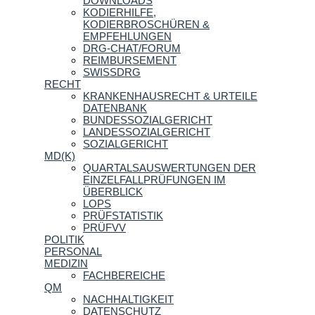
DOWNLOADS
KODIERHILFE,
KODIERBROSCHÜREN &
EMPFEHLUNGEN
DRG-CHAT/FORUM
REIMBURSEMENT
SWISSDRG
RECHT
KRANKENHAUSRECHT & URTEILE
DATENBANK
BUNDESSOZIALGERICHT
LANDESSOZIALGERICHT
SOZIALGERICHT
MD(K)
QUARTALSAUSWERTUNGEN DER
EINZELFALLPRÜFUNGEN IM
ÜBERBLICK
LOPS
PRÜFSTATISTIK
PRÜFVV
POLITIK
PERSONAL
MEDIZIN
FACHBEREICHE
QM
NACHHALTIGKEIT
DATENSCHUTZ