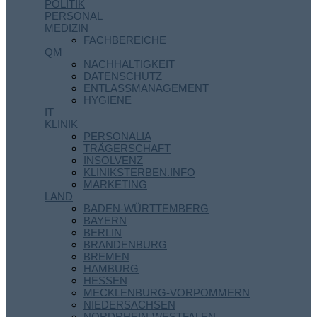
POLITIK
PERSONAL
MEDIZIN
FACHBEREICHE
QM
NACHHALTIGKEIT
DATENSCHUTZ
ENTLASSMANAGEMENT
HYGIENE
IT
KLINIK
PERSONALIA
TRÄGERSCHAFT
INSOLVENZ
KLINIKSTERBEN.INFO
MARKETING
LAND
BADEN-WÜRTTEMBERG
BAYERN
BERLIN
BRANDENBURG
BREMEN
HAMBURG
HESSEN
MECKLENBURG-VORPOMMERN
NIEDERSACHSEN
NORDRHEIN-WESTFALEN