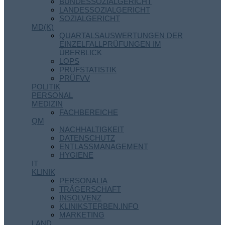
BUNDESSOZIALGERICHT
LANDESSOZIALGERICHT
SOZIALGERICHT
MD(K)
QUARTALSAUSWERTUNGEN DER
EINZELFALLPRÜFUNGEN IM
ÜBERBLICK
LOPS
PRÜFSTATISTIK
PRÜFVV
POLITIK
PERSONAL
MEDIZIN
FACHBEREICHE
QM
NACHHALTIGKEIT
DATENSCHUTZ
ENTLASSMANAGEMENT
HYGIENE
IT
KLINIK
PERSONALIA
TRÄGERSCHAFT
INSOLVENZ
KLINIKSTERBEN.INFO
MARKETING
LAND