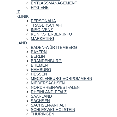
ENTLASSMANAGEMENT
HYGIENE
IT
KLINIK
PERSONALIA
TRÄGERSCHAFT
INSOLVENZ
KLINIKSTERBEN.INFO
MARKETING
LAND
BADEN-WÜRTTEMBERG
BAYERN
BERLIN
BRANDENBURG
BREMEN
HAMBURG
HESSEN
MECKLENBURG-VORPOMMERN
NIEDERSACHSEN
NORDRHEIN-WESTFALEN
RHEINLAND-PFALZ
SAARLAND
SACHSEN
SACHSEN-ANHALT
SCHLESWIG-HOLSTEIN
THÜRINGEN