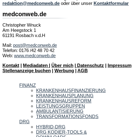
redaktion@medconweb.de
oder über unser
Kontaktformular
medconweb.de
Christopher Wnuck
Am Heegstock 1
61191 Rosbach v.d.H
Mail:
post@medconweb.de
Telefon: 0176 /42 48 70 42
Web:
www.medconweb.de
Kontakt
|
Mediadaten
|
Über mich
|
Datenschutz
|
Impressum
Stellenanzeige buchen
|
Werbung
|
AGB
FINANZ
KRANKENHAUSFINANZIERUNG
KRANKENHAUSPLANUNG
KRANKENHAUSREFORM
LEISTUNGSGRUPPEN
AMBULANTISIERUNG
TRANSFORMATIONSFONDS
DRG
HYBRID-DRG
DRG KODIER-TOOLS &