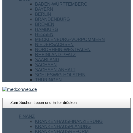
BADEN-WÜRTTEMBERG
BAYERN
BERLIN
BRANDENBURG
BREMEN
HAMBURG
HESSEN
MECKLENBURG-VORPOMMERN
NIEDERSACHSEN
NORDRHEIN-WESTFALEN
RHEINLAND-PFALZ
SAARLAND
SACHSEN
SACHSEN-ANHALT
SCHLESWIG-HOLSTEIN
THÜRINGEN
FINANZ
KRANKENHAUSFINANZIERUNG
KRANKENHAUSPLANUNG
KRANKENHAUSREFORM