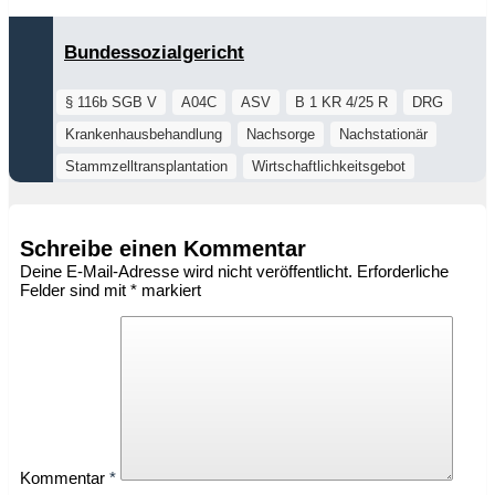
Bundessozialgericht
§ 116b SGB V
A04C
ASV
B 1 KR 4/25 R
DRG
Krankenhausbehandlung
Nachsorge
Nachstationär
Stammzelltransplantation
Wirtschaftlichkeitsgebot
Schreibe einen Kommentar
Deine E-Mail-Adresse wird nicht veröffentlicht.
Erforderliche
Felder sind mit
*
markiert
Kommentar
*