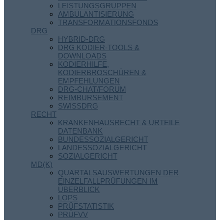
LEISTUNGSGRUPPEN
AMBULANTISIERUNG
TRANSFORMATIONSFONDS
DRG
HYBRID-DRG
DRG KODIER-TOOLS &
DOWNLOADS
KODIERHILFE,
KODIERBROSCHÜREN &
EMPFEHLUNGEN
DRG-CHAT/FORUM
REIMBURSEMENT
SWISSDRG
RECHT
KRANKENHAUSRECHT & URTEILE
DATENBANK
BUNDESSOZIALGERICHT
LANDESSOZIALGERICHT
SOZIALGERICHT
MD(K)
QUARTALSAUSWERTUNGEN DER
EINZELFALLPRÜFUNGEN IM
ÜBERBLICK
LOPS
PRÜFSTATISTIK
PRÜFVV