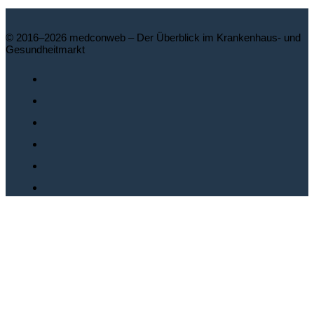
© 2016–2026 medconweb – Der Überblick im Krankenhaus- und
Gesundheitmarkt