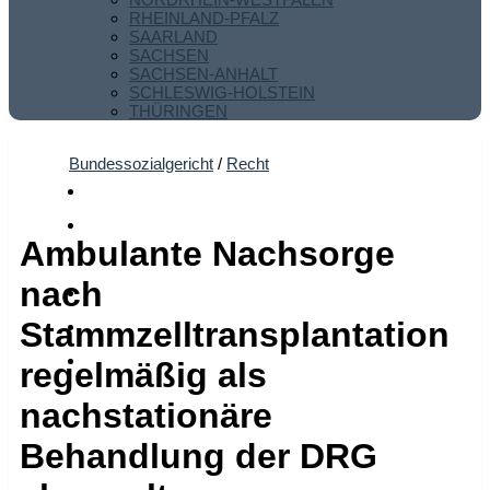
RHEINLAND-PFALZ
SAARLAND
SACHSEN
SACHSEN-ANHALT
SCHLESWIG-HOLSTEIN
THÜRINGEN
Bundessozialgericht
/
Recht
Ambulante Nachsorge
nach
Stammzelltransplantation
regelmäßig als
nachstationäre
Behandlung der DRG