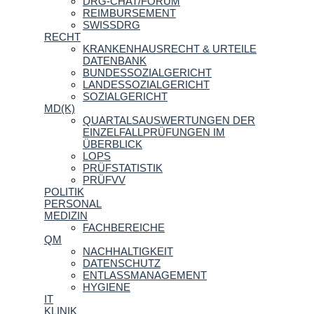
DRG-CHAT/FORUM
REIMBURSEMENT
SWISSDRG
RECHT
KRANKENHAUSRECHT & URTEILE
DATENBANK
BUNDESSOZIALGERICHT
LANDESSOZIALGERICHT
SOZIALGERICHT
MD(K)
QUARTALSAUSWERTUNGEN DER
EINZELFALLPRÜFUNGEN IM
ÜBERBLICK
LOPS
PRÜFSTATISTIK
PRÜFVV
POLITIK
PERSONAL
MEDIZIN
FACHBEREICHE
QM
NACHHALTIGKEIT
DATENSCHUTZ
ENTLASSMANAGEMENT
HYGIENE
IT
KLINIK