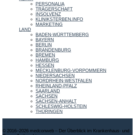
PERSONALIA
TRÄGERSCHAFT
INSOLVENZ
KLINIKSTERBEN.INFO
MARKETING
LAND
BADEN-WÜRTTEMBERG
BAYERN
BERLIN
BRANDENBURG
BREMEN
HAMBURG
HESSEN
MECKLENBURG-VORPOMMERN
NIEDERSACHSEN
NORDRHEIN-WESTFALEN
RHEINLAND-PFALZ
SAARLAND
SACHSEN
SACHSEN-ANHALT
SCHLESWIG-HOLSTEIN
THÜRINGEN
© 2016–2026 medconweb – Der Überblick im Krankenhaus- und