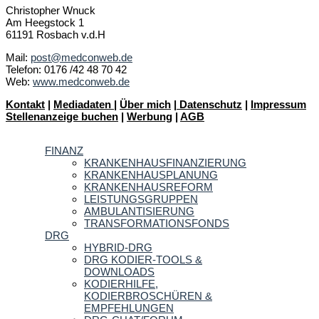
Christopher Wnuck
Am Heegstock 1
61191 Rosbach v.d.H
Mail:
post@medconweb.de
Telefon: 0176 /42 48 70 42
Web:
www.medconweb.de
Kontakt
|
Mediadaten
|
Über mich
|
Datenschutz
|
Impressum
Stellenanzeige buchen
|
Werbung
|
AGB
FINANZ
KRANKENHAUSFINANZIERUNG
KRANKENHAUSPLANUNG
KRANKENHAUSREFORM
LEISTUNGSGRUPPEN
AMBULANTISIERUNG
TRANSFORMATIONSFONDS
DRG
HYBRID-DRG
DRG KODIER-TOOLS &
DOWNLOADS
KODIERHILFE,
KODIERBROSCHÜREN &
EMPFEHLUNGEN