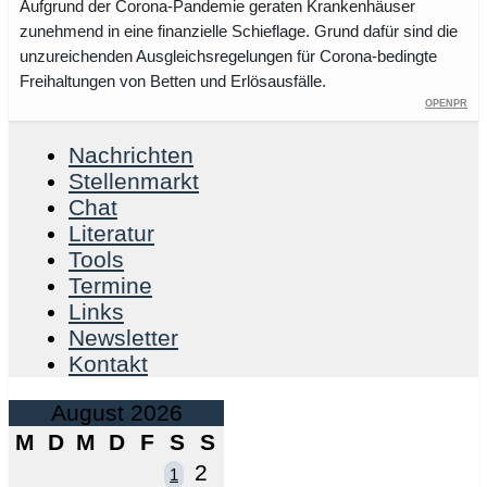
Aufgrund der Corona-Pandemie geraten Krankenhäuser
zunehmend in eine finanzielle Schieflage. Grund dafür sind die
unzureichenden Ausgleichsregelungen für Corona-bedingte
Freihaltungen von Betten und Erlösausfälle.
OpenPR
Nachrichten
Stellenmarkt
Chat
Literatur
Tools
Termine
Links
Newsletter
Kontakt
August 2026
M
D
M
D
F
S
S
2
1