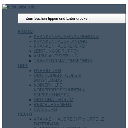
FINANZ
KRANKENHAUSFINANZIERUNG
KRANKENHAUSPLANUNG
KRANKENHAUSREFORM
LEISTUNGSGRUPPEN
AMBULANTISIERUNG
TRANSFORMATIONSFONDS
DRG
HYBRID-DRG
DRG KODIER-TOOLS &
DOWNLOADS
KODIERHILFE,
KODIERBROSCHÜREN &
EMPFEHLUNGEN
DRG-CHAT/FORUM
REIMBURSEMENT
SWISSDRG
RECHT
KRANKENHAUSRECHT & URTEILE
DATENBANK