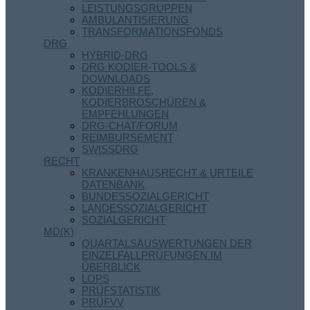
LEISTUNGSGRUPPEN
AMBULANTISIERUNG
TRANSFORMATIONSFONDS
DRG
HYBRID-DRG
DRG KODIER-TOOLS &
DOWNLOADS
KODIERHILFE,
KODIERBROSCHÜREN &
EMPFEHLUNGEN
DRG-CHAT/FORUM
REIMBURSEMENT
SWISSDRG
RECHT
KRANKENHAUSRECHT & URTEILE
DATENBANK
BUNDESSOZIALGERICHT
LANDESSOZIALGERICHT
SOZIALGERICHT
MD(K)
QUARTALSAUSWERTUNGEN DER
EINZELFALLPRÜFUNGEN IM
ÜBERBLICK
LOPS
PRÜFSTATISTIK
PRÜFVV