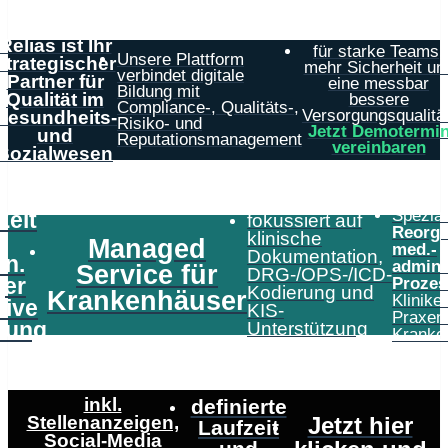
Relias ist Ihr
für starke Teams,
Unsere Plattform
strategischer
mehr Sicherheit un
verbindet digitale
Partner für
eine messbar
Bildung mit
Qualität im
bessere
Compliance-, Qualitäts-,
Versorgungsqualität
Gesundheits-
Risiko- und
Jetzt Demotermi
und
Reputationsmanagement
vereinbaren
Sozialwesen
Speziali
Zeit
fokussiert auf
Reorga
klinische
Managed
med.-
Dokumentation,
in.
admini
Service für
DRG-/OPS-/ICD-
er
Prozes
Kodierung und
Krankenhäuser
Klinike
tive
KIS-
Praxen
tung
Unterstützung
Kranke
inkl.
definierte
Stellenanzeigen,
Jetzt hier
Laufzeit
Social-Media