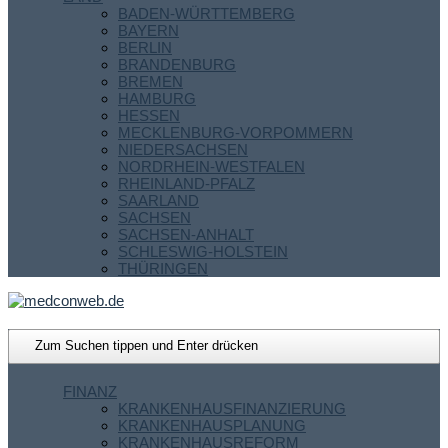
BADEN-WÜRTTEMBERG
BAYERN
BERLIN
BRANDENBURG
BREMEN
HAMBURG
HESSEN
MECKLENBURG-VORPOMMERN
NIEDERSACHSEN
NORDRHEIN-WESTFALEN
RHEINLAND-PFALZ
SAARLAND
SACHSEN
SACHSEN-ANHALT
SCHLESWIG-HOLSTEIN
THÜRINGEN
FINANZ
KRANKENHAUSFINANZIERUNG
KRANKENHAUSPLANUNG
KRANKENHAUSREFORM