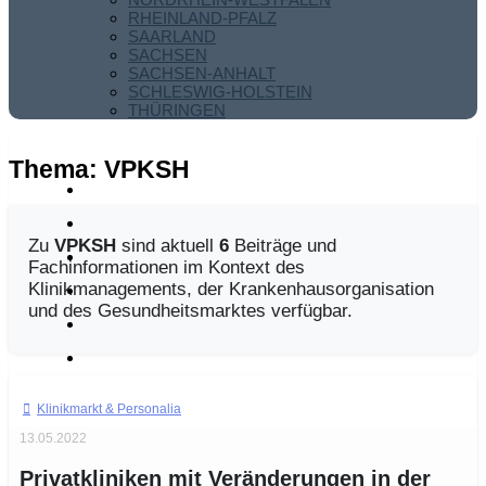
RHEINLAND-PFALZ
SAARLAND
SACHSEN
SACHSEN-ANHALT
SCHLESWIG-HOLSTEIN
THÜRINGEN
Thema:
VPKSH
Zu
VPKSH
sind aktuell
6
Beiträge und
Fachinformationen im Kontext des
Klinikmanagements, der Krankenhausorganisation
und des Gesundheitsmarktes verfügbar.
Klinikmarkt
13.05.2022
Privatkliniken mit Veränderungen in der