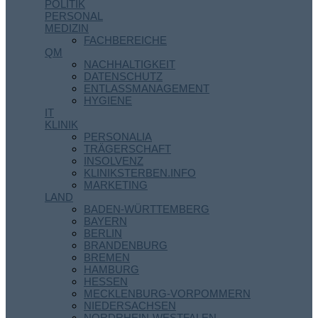
POLITIK
PERSONAL
MEDIZIN
FACHBEREICHE
QM
NACHHALTIGKEIT
DATENSCHUTZ
ENTLASSMANAGEMENT
HYGIENE
IT
KLINIK
PERSONALIA
TRÄGERSCHAFT
INSOLVENZ
KLINIKSTERBEN.INFO
MARKETING
LAND
BADEN-WÜRTTEMBERG
BAYERN
BERLIN
BRANDENBURG
BREMEN
HAMBURG
HESSEN
MECKLENBURG-VORPOMMERN
NIEDERSACHSEN
NORDRHEIN-WESTFALEN