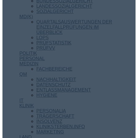
BUNDESSOZIALGERICHT
LANDESSOZIALGERICHT
SOZIALGERICHT
MD(K)
QUARTALSAUSWERTUNGEN DER
EINZELFALLPRÜFUNGEN IM
ÜBERBLICK
LOPS
PRÜFSTATISTIK
PRÜFVV
POLITIK
PERSONAL
MEDIZIN
FACHBEREICHE
QM
NACHHALTIGKEIT
DATENSCHUTZ
ENTLASSMANAGEMENT
HYGIENE
IT
KLINIK
PERSONALIA
TRÄGERSCHAFT
INSOLVENZ
KLINIKSTERBEN.INFO
MARKETING
LAND