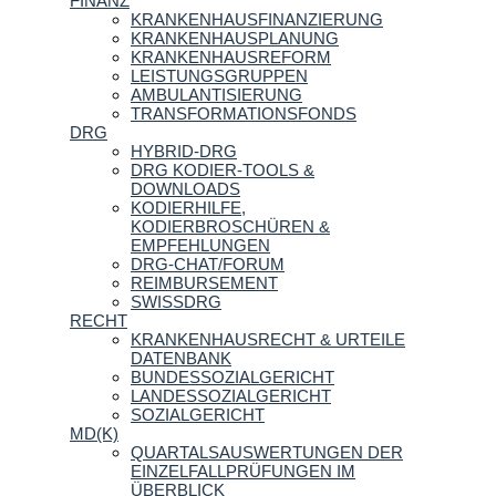
FINANZ
KRANKENHAUSFINANZIERUNG
KRANKENHAUSPLANUNG
KRANKENHAUSREFORM
LEISTUNGSGRUPPEN
AMBULANTISIERUNG
TRANSFORMATIONSFONDS
DRG
HYBRID-DRG
DRG KODIER-TOOLS &
DOWNLOADS
KODIERHILFE,
KODIERBROSCHÜREN &
EMPFEHLUNGEN
DRG-CHAT/FORUM
REIMBURSEMENT
SWISSDRG
RECHT
KRANKENHAUSRECHT & URTEILE
DATENBANK
BUNDESSOZIALGERICHT
LANDESSOZIALGERICHT
SOZIALGERICHT
MD(K)
QUARTALSAUSWERTUNGEN DER
EINZELFALLPRÜFUNGEN IM
ÜBERBLICK