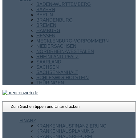
BADEN-WÜRTTEMBERG
BAYERN
BERLIN
BRANDENBURG
BREMEN
HAMBURG
HESSEN
MECKLENBURG-VORPOMMERN
NIEDERSACHSEN
NORDRHEIN-WESTFALEN
RHEINLAND-PFALZ
SAARLAND
SACHSEN
SACHSEN-ANHALT
SCHLESWIG-HOLSTEIN
THÜRINGEN
FINANZ
KRANKENHAUSFINANZIERUNG
KRANKENHAUSPLANUNG
KRANKENHAUSREFORM