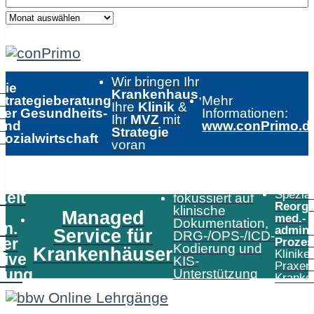
Wir bringen Ihr
Die
Krankenhaus
,
Strategieberatung
Mehr
Ihre
Klinik
&
der Gesundheits-
Informationen:
Ihr
MVZ
mit
und
www.conPrimo.d
Strategie
Sozialwirtschaft
voran
Speziali
Zeit
fokussiert auf
Reorga
klinische
Managed
med.-
Dokumentation,
in.
admini
Service für
DRG-/OPS-/ICD-
er
Prozes
Kodierung und
Krankenhäuser
Klinike
tive
KIS-
Praxen
tung
Unterstützung
Kranke