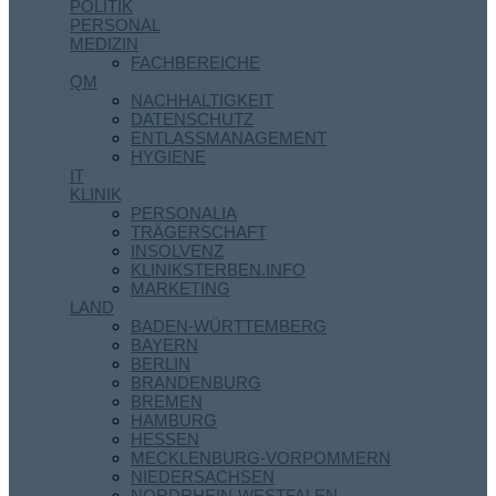
POLITIK
PERSONAL
MEDIZIN
FACHBEREICHE
QM
NACHHALTIGKEIT
DATENSCHUTZ
ENTLASSMANAGEMENT
HYGIENE
IT
KLINIK
PERSONALIA
TRÄGERSCHAFT
INSOLVENZ
KLINIKSTERBEN.INFO
MARKETING
LAND
BADEN-WÜRTTEMBERG
BAYERN
BERLIN
BRANDENBURG
BREMEN
HAMBURG
HESSEN
MECKLENBURG-VORPOMMERN
NIEDERSACHSEN
NORDRHEIN-WESTFALEN