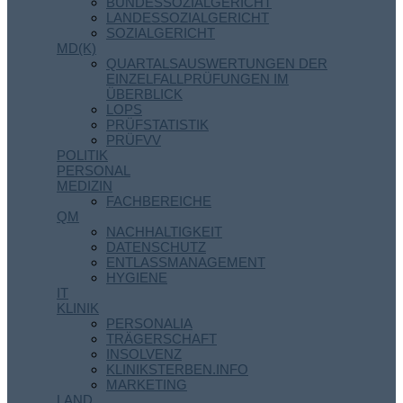
BUNDESSOZIALGERICHT
LANDESSOZIALGERICHT
SOZIALGERICHT
MD(K)
QUARTALSAUSWERTUNGEN DER
EINZELFALLPRÜFUNGEN IM
ÜBERBLICK
LOPS
PRÜFSTATISTIK
PRÜFVV
POLITIK
PERSONAL
MEDIZIN
FACHBEREICHE
QM
NACHHALTIGKEIT
DATENSCHUTZ
ENTLASSMANAGEMENT
HYGIENE
IT
KLINIK
PERSONALIA
TRÄGERSCHAFT
INSOLVENZ
KLINIKSTERBEN.INFO
MARKETING
LAND