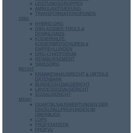
LEISTUNGSGRUPPEN
AMBULANTISIERUNG
TRANSFORMATIONSFONDS
DRG
HYBRID-DRG
DRG KODIER-TOOLS &
DOWNLOADS
KODIERHILFE,
KODIERBROSCHÜREN &
EMPFEHLUNGEN
DRG-CHAT/FORUM
REIMBURSEMENT
SWISSDRG
RECHT
KRANKENHAUSRECHT & URTEILE
DATENBANK
BUNDESSOZIALGERICHT
LANDESSOZIALGERICHT
SOZIALGERICHT
MD(K)
QUARTALSAUSWERTUNGEN DER
EINZELFALLPRÜFUNGEN IM
ÜBERBLICK
LOPS
PRÜFSTATISTIK
PRÜFVV