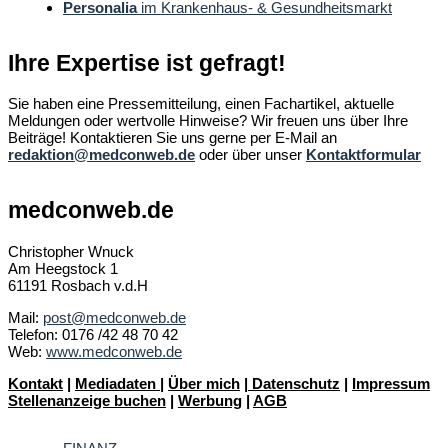
Personalia
im Krankenhaus- & Gesundheitsmarkt
Ihre Expertise ist gefragt!
Sie haben eine Pressemitteilung, einen Fachartikel, aktuelle
Meldungen oder wertvolle Hinweise? Wir freuen uns über Ihre
Beiträge! Kontaktieren Sie uns gerne per E-Mail an
redaktion@medconweb.de
oder über unser
Kontaktformular
medconweb.de
Christopher Wnuck
Am Heegstock 1
61191 Rosbach v.d.H
Mail:
post@medconweb.de
Telefon: 0176 /42 48 70 42
Web:
www.medconweb.de
Kontakt
|
Mediadaten
|
Über mich
|
Datenschutz
|
Impressum
Stellenanzeige buchen
|
Werbung
|
AGB