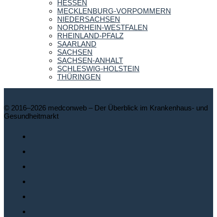
HESSEN
MECKLENBURG-VORPOMMERN
NIEDERSACHSEN
NORDRHEIN-WESTFALEN
RHEINLAND-PFALZ
SAARLAND
SACHSEN
SACHSEN-ANHALT
SCHLESWIG-HOLSTEIN
THÜRINGEN
© 2016–2026 medconweb – Der Überblick im Krankenhaus- und
Gesundheitmarkt