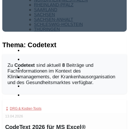
RHEINLAND-PFALZ
SAARLAND
SACHSEN
SACHSEN-ANHALT
SCHLESWIG-HOLSTEIN
THÜRINGEN
Thema:
Codetext
Zu
Codetext
sind aktuell
8
Beiträge und
Fachinformationen im Kontext des
Klinikmanagements, der Krankenhausorganisation
und des Gesundheitsmarktes verfügbar.
DRG & Kodier-Tools
13.04.2026
CodeText 2026 für MS Excel®