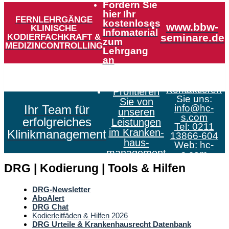
Fordern Sie
hier Ihr
FERNLEHRGÄNGE
kostenloses
www.bbw-
KLINISCHE
Infomaterial
KODIERFACHKRAFT &
seminare.de
zum
MEDIZINCONTROLLING
Lehrgang
an
Kontaktieren
Profitieren
Sie uns
:
Sie von
Ihr Team für
info@hc-
unseren
s.com
erfolgreiches
Leistungen
Tel: 0211
im Kranken­
Klinikmanagement
13866-604
haus­
Web:
hc-
management
s.com
DRG | Kodierung | Tools & Hilfen
DRG-Newsletter
AboAlert
DRG Chat
Kodierleitfäden & Hilfen 2026
DRG Urteile & Krankenhausrecht Datenbank