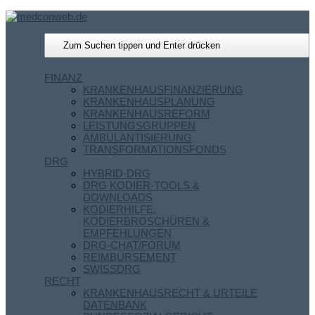
FINANZ
KRANKENHAUSFINANZIERUNG
KRANKENHAUSPLANUNG
KRANKENHAUSREFORM
LEISTUNGSGRUPPEN
AMBULANTISIERUNG
TRANSFORMATIONSFONDS
DRG
HYBRID-DRG
DRG KODIER-TOOLS &
DOWNLOADS
KODIERHILFE,
KODIERBROSCHÜREN &
EMPFEHLUNGEN
DRG-CHAT/FORUM
REIMBURSEMENT
SWISSDRG
RECHT
KRANKENHAUSRECHT & URTEILE
DATENBANK