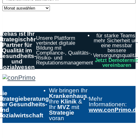
Relias ist Ihr
für starke Teams,
Unsere Plattform
strategischer
mehr Sicherheit un
verbindet digitale
Partner für
eine messbar
Bildung mit
Qualität im
bessere
Compliance-, Qualitäts-,
Versorgungsqualität
Gesundheits-
Risiko- und
Jetzt Demotermi
und
Reputationsmanagement
vereinbaren
Sozialwesen
Wir bringen Ihr
Die
Krankenhaus
,
Strategieberatung
Mehr
Ihre
Klinik
&
der Gesundheits-
Informationen:
Ihr
MVZ
mit
und
www.conPrimo.d
Strategie
Sozialwirtschaft
voran