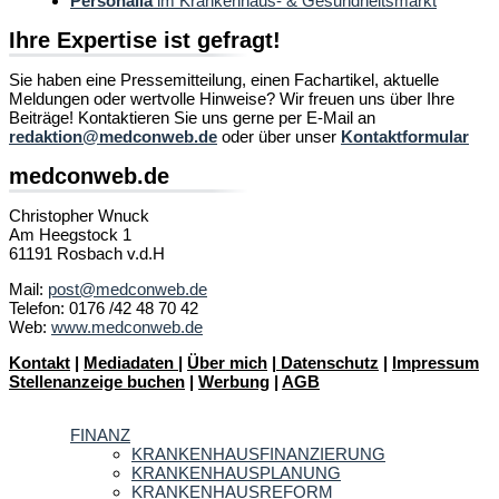
Personalia
im Krankenhaus- & Gesundheitsmarkt
Ihre Expertise ist gefragt!
Sie haben eine Pressemitteilung, einen Fachartikel, aktuelle
Meldungen oder wertvolle Hinweise? Wir freuen uns über Ihre
Beiträge! Kontaktieren Sie uns gerne per E-Mail an
redaktion@medconweb.de
oder über unser
Kontaktformular
medconweb.de
Christopher Wnuck
Am Heegstock 1
61191 Rosbach v.d.H
Mail:
post@medconweb.de
Telefon: 0176 /42 48 70 42
Web:
www.medconweb.de
Kontakt
|
Mediadaten
|
Über mich
|
Datenschutz
|
Impressum
Stellenanzeige buchen
|
Werbung
|
AGB
FINANZ
KRANKENHAUSFINANZIERUNG
KRANKENHAUSPLANUNG
KRANKENHAUSREFORM