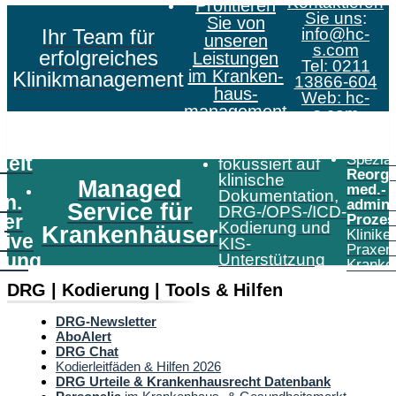
Kontaktieren
Profitieren
Sie uns
:
Sie von
Ihr Team für
info@hc-
unseren
s.com
erfolgreiches
Leistungen
Tel: 0211
im Kranken­
Klinikmanagement
13866-604
haus­
Web:
hc-
management
s.com
Speziali
Zeit
fokussiert auf
Reorga
klinische
Managed
med.-
Dokumentation,
in.
admini
Service für
DRG-/OPS-/ICD-
er
Prozes
Kodierung und
Krankenhäuser
Klinike
tive
KIS-
Praxen
tung
Unterstützung
Kranke
DRG | Kodierung | Tools & Hilfen
DRG-Newsletter
AboAlert
DRG Chat
Kodierleitfäden & Hilfen 2026
DRG Urteile & Krankenhausrecht Datenbank