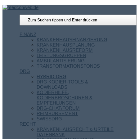
FINANZ
KRANKENHAUSFINANZIERUNG
KRANKENHAUSPLANUNG
KRANKENHAUSREFORM
LEISTUNGSGRUPPEN
AMBULANTISIERUNG
TRANSFORMATIONSFONDS
DRG
HYBRID-DRG
DRG KODIER-TOOLS &
DOWNLOADS
KODIERHILFE,
KODIERBROSCHÜREN &
EMPFEHLUNGEN
DRG-CHAT/FORUM
REIMBURSEMENT
SWISSDRG
RECHT
KRANKENHAUSRECHT & URTEILE
DATENBANK