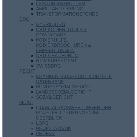
LEISTUNGSGRUPPEN
AMBULANTISIERUNG
TRANSFORMATIONSFONDS
DRG
HYBRID-DRG
DRG KODIER-TOOLS &
DOWNLOADS
KODIERHILFE,
KODIERBROSCHÜREN &
EMPFEHLUNGEN
DRG-CHAT/FORUM
REIMBURSEMENT
SWISSDRG
RECHT
KRANKENHAUSRECHT & URTEILE
DATENBANK
BUNDESSOZIALGERICHT
LANDESSOZIALGERICHT
SOZIALGERICHT
MD(K)
QUARTALSAUSWERTUNGEN DER
EINZELFALLPRÜFUNGEN IM
ÜBERBLICK
LOPS
PRÜFSTATISTIK
PRÜFVV