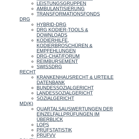
LEISTUNGSGRUPPEN
AMBULANTISIERUNG
TRANSFORMATIONSFONDS
DRG
HYBRID-DRG
DRG KODIER-TOOLS &
DOWNLOADS
KODIERHILFE,
KODIERBROSCHÜREN &
EMPFEHLUNGEN
DRG-CHAT/FORUM
REIMBURSEMENT
SWISSDRG
RECHT
KRANKENHAUSRECHT & URTEILE
DATENBANK
BUNDESSOZIALGERICHT
LANDESSOZIALGERICHT
SOZIALGERICHT
MD(K)
QUARTALSAUSWERTUNGEN DER
EINZELFALLPRÜFUNGEN IM
ÜBERBLICK
LOPS
PRÜFSTATISTIK
PRÜFVV