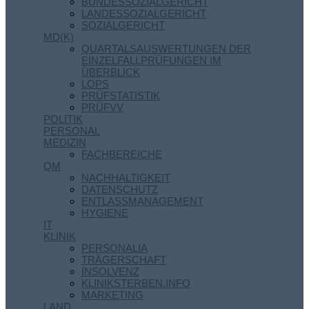
BUNDESSOZIALGERICHT
LANDESSOZIALGERICHT
SOZIALGERICHT
MD(K)
QUARTALSAUSWERTUNGEN DER
EINZELFALLPRÜFUNGEN IM
ÜBERBLICK
LOPS
PRÜFSTATISTIK
PRÜFVV
POLITIK
PERSONAL
MEDIZIN
FACHBEREICHE
QM
NACHHALTIGKEIT
DATENSCHUTZ
ENTLASSMANAGEMENT
HYGIENE
IT
KLINIK
PERSONALIA
TRÄGERSCHAFT
INSOLVENZ
KLINIKSTERBEN.INFO
MARKETING
LAND