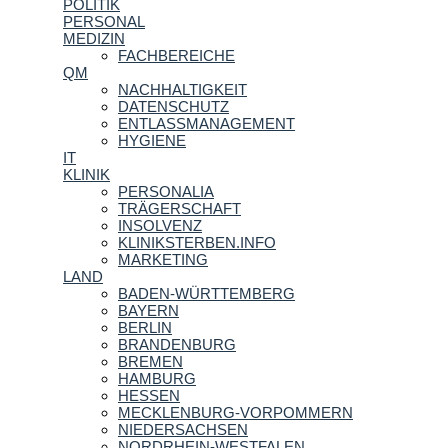
POLITIK
PERSONAL
MEDIZIN
FACHBEREICHE
QM
NACHHALTIGKEIT
DATENSCHUTZ
ENTLASSMANAGEMENT
HYGIENE
IT
KLINIK
PERSONALIA
TRÄGERSCHAFT
INSOLVENZ
KLINIKSTERBEN.INFO
MARKETING
LAND
BADEN-WÜRTTEMBERG
BAYERN
BERLIN
BRANDENBURG
BREMEN
HAMBURG
HESSEN
MECKLENBURG-VORPOMMERN
NIEDERSACHSEN
NORDRHEIN-WESTFALEN