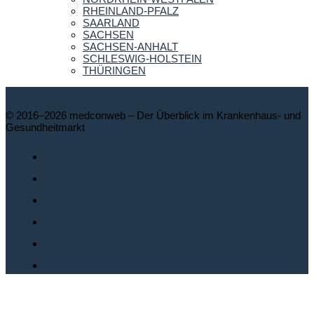
RHEINLAND-PFALZ
SAARLAND
SACHSEN
SACHSEN-ANHALT
SCHLESWIG-HOLSTEIN
THÜRINGEN
© 2016–2026 medconweb – Der Überblick im Krankenhaus- und
Gesundheitmarkt