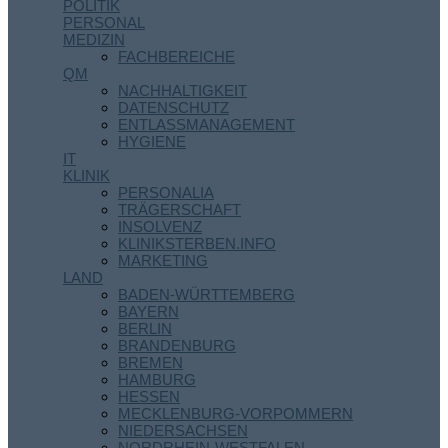
POLITIK
PERSONAL
MEDIZIN
FACHBEREICHE
QM
NACHHALTIGKEIT
DATENSCHUTZ
ENTLASSMANAGEMENT
HYGIENE
IT
KLINIK
PERSONALIA
TRÄGERSCHAFT
INSOLVENZ
KLINIKSTERBEN.INFO
MARKETING
LAND
BADEN-WÜRTTEMBERG
BAYERN
BERLIN
BRANDENBURG
BREMEN
HAMBURG
HESSEN
MECKLENBURG-VORPOMMERN
NIEDERSACHSEN
NORDRHEIN-WESTFALEN