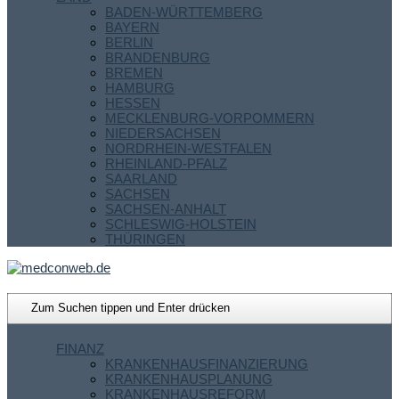
BADEN-WÜRTTEMBERG
BAYERN
BERLIN
BRANDENBURG
BREMEN
HAMBURG
HESSEN
MECKLENBURG-VORPOMMERN
NIEDERSACHSEN
NORDRHEIN-WESTFALEN
RHEINLAND-PFALZ
SAARLAND
SACHSEN
SACHSEN-ANHALT
SCHLESWIG-HOLSTEIN
THÜRINGEN
FINANZ
KRANKENHAUSFINANZIERUNG
KRANKENHAUSPLANUNG
KRANKENHAUSREFORM