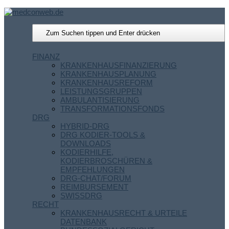
FINANZ
KRANKENHAUSFINANZIERUNG
KRANKENHAUSPLANUNG
KRANKENHAUSREFORM
LEISTUNGSGRUPPEN
AMBULANTISIERUNG
TRANSFORMATIONSFONDS
DRG
HYBRID-DRG
DRG KODIER-TOOLS &
DOWNLOADS
KODIERHILFE,
KODIERBROSCHÜREN &
EMPFEHLUNGEN
DRG-CHAT/FORUM
REIMBURSEMENT
SWISSDRG
RECHT
KRANKENHAUSRECHT & URTEILE
DATENBANK