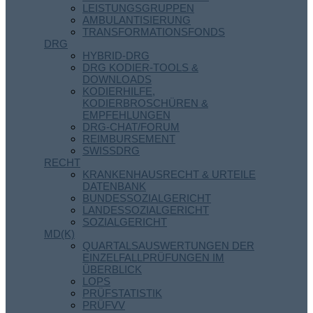
LEISTUNGSGRUPPEN
AMBULANTISIERUNG
TRANSFORMATIONSFONDS
DRG
HYBRID-DRG
DRG KODIER-TOOLS &
DOWNLOADS
KODIERHILFE,
KODIERBROSCHÜREN &
EMPFEHLUNGEN
DRG-CHAT/FORUM
REIMBURSEMENT
SWISSDRG
RECHT
KRANKENHAUSRECHT & URTEILE
DATENBANK
BUNDESSOZIALGERICHT
LANDESSOZIALGERICHT
SOZIALGERICHT
MD(K)
QUARTALSAUSWERTUNGEN DER
EINZELFALLPRÜFUNGEN IM
ÜBERBLICK
LOPS
PRÜFSTATISTIK
PRÜFVV