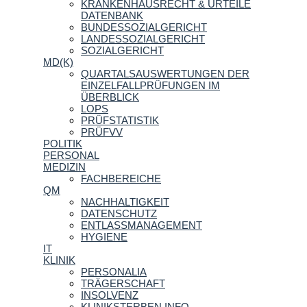
KRANKENHAUSRECHT & URTEILE
DATENBANK
BUNDESSOZIALGERICHT
LANDESSOZIALGERICHT
SOZIALGERICHT
MD(K)
QUARTALSAUSWERTUNGEN DER
EINZELFALLPRÜFUNGEN IM
ÜBERBLICK
LOPS
PRÜFSTATISTIK
PRÜFVV
POLITIK
PERSONAL
MEDIZIN
FACHBEREICHE
QM
NACHHALTIGKEIT
DATENSCHUTZ
ENTLASSMANAGEMENT
HYGIENE
IT
KLINIK
PERSONALIA
TRÄGERSCHAFT
INSOLVENZ
KLINIKSTERBEN.INFO