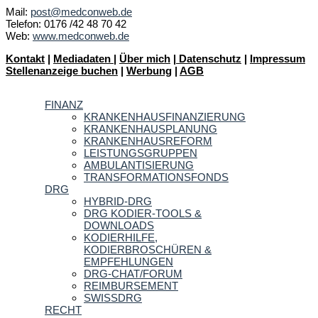
Mail:
post@medconweb.de
Telefon: 0176 /42 48 70 42
Web:
www.medconweb.de
Kontakt
|
Mediadaten
|
Über mich
|
Datenschutz
|
Impressum
Stellenanzeige buchen
|
Werbung
|
AGB
FINANZ
KRANKENHAUSFINANZIERUNG
KRANKENHAUSPLANUNG
KRANKENHAUSREFORM
LEISTUNGSGRUPPEN
AMBULANTISIERUNG
TRANSFORMATIONSFONDS
DRG
HYBRID-DRG
DRG KODIER-TOOLS &
DOWNLOADS
KODIERHILFE,
KODIERBROSCHÜREN &
EMPFEHLUNGEN
DRG-CHAT/FORUM
REIMBURSEMENT
SWISSDRG
RECHT