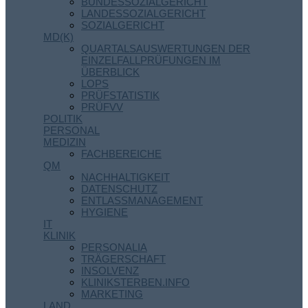
BUNDESSOZIALGERICHT
LANDESSOZIALGERICHT
SOZIALGERICHT
MD(K)
QUARTALSAUSWERTUNGEN DER
EINZELFALLPRÜFUNGEN IM
ÜBERBLICK
LOPS
PRÜFSTATISTIK
PRÜFVV
POLITIK
PERSONAL
MEDIZIN
FACHBEREICHE
QM
NACHHALTIGKEIT
DATENSCHUTZ
ENTLASSMANAGEMENT
HYGIENE
IT
KLINIK
PERSONALIA
TRÄGERSCHAFT
INSOLVENZ
KLINIKSTERBEN.INFO
MARKETING
LAND