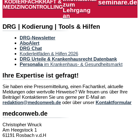
KODIERFACHKRAFT &
seminare.de
zum
MEDIZINCONTROLLING
Lehrgang
an
DRG | Kodierung | Tools & Hilfen
DRG-Newsletter
AboAlert
DRG Chat
Kodierleitfäden & Hilfen 2026
DRG Urteile & Krankenhausrecht Datenbank
Personalia
im Krankenhaus- & Gesundheitsmarkt
Ihre Expertise ist gefragt!
Sie haben eine Pressemitteilung, einen Fachartikel, aktuelle
Meldungen oder wertvolle Hinweise? Wir freuen uns über Ihre
Beiträge! Kontaktieren Sie uns gerne per E-Mail an
redaktion@medconweb.de
oder über unser
Kontaktformular
medconweb.de
Christopher Wnuck
Am Heegstock 1
61191 Rosbach v.d.H