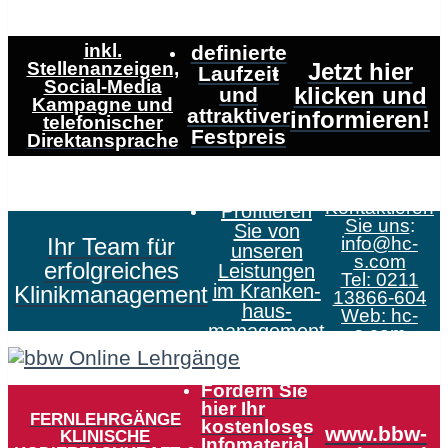
inkl.
definierte
Stellenanzeigen,
Jetzt hier
Laufzeit
Social-Media
klicken und
und
Kampagne und
attraktiver
informieren!
telefonischer
Festpreis
Direktansprache
Kontaktieren
Profitieren
Sie uns
:
Sie von
Ihr Team für
info@hc-
unseren
s.com
erfolgreiches
Leistungen
Tel: 0211
im Kranken­
Klinikmanagement
13866-604
haus­
Web:
hc-
management
s.com
Fordern Sie
hier Ihr
FERNLEHRGÄNGE
kostenloses
www.bbw-
KLINISCHE
Infomaterial