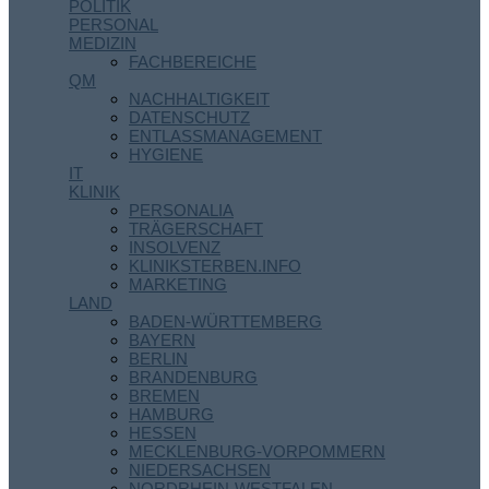
POLITIK
PERSONAL
MEDIZIN
FACHBEREICHE
QM
NACHHALTIGKEIT
DATENSCHUTZ
ENTLASSMANAGEMENT
HYGIENE
IT
KLINIK
PERSONALIA
TRÄGERSCHAFT
INSOLVENZ
KLINIKSTERBEN.INFO
MARKETING
LAND
BADEN-WÜRTTEMBERG
BAYERN
BERLIN
BRANDENBURG
BREMEN
HAMBURG
HESSEN
MECKLENBURG-VORPOMMERN
NIEDERSACHSEN
NORDRHEIN-WESTFALEN