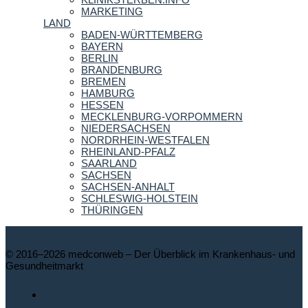
MARKETING
LAND
BADEN-WÜRTTEMBERG
BAYERN
BERLIN
BRANDENBURG
BREMEN
HAMBURG
HESSEN
MECKLENBURG-VORPOMMERN
NIEDERSACHSEN
NORDRHEIN-WESTFALEN
RHEINLAND-PFALZ
SAARLAND
SACHSEN
SACHSEN-ANHALT
SCHLESWIG-HOLSTEIN
THÜRINGEN
© 2016–2026 medconweb – Der Überblick im Krankenhaus- und
Gesundheitmarkt