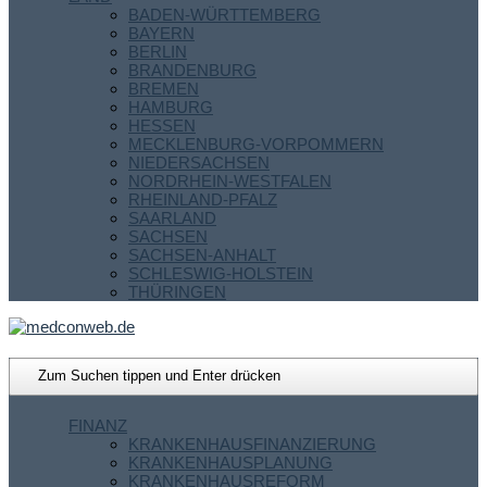
BADEN-WÜRTTEMBERG
BAYERN
BERLIN
BRANDENBURG
BREMEN
HAMBURG
HESSEN
MECKLENBURG-VORPOMMERN
NIEDERSACHSEN
NORDRHEIN-WESTFALEN
RHEINLAND-PFALZ
SAARLAND
SACHSEN
SACHSEN-ANHALT
SCHLESWIG-HOLSTEIN
THÜRINGEN
FINANZ
KRANKENHAUSFINANZIERUNG
KRANKENHAUSPLANUNG
KRANKENHAUSREFORM