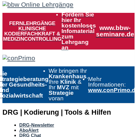
Fordern Sie
hier Ihr
FERNLEHRGÄNGE
kostenloses
www.bbw-
KLINISCHE
Infomaterial
KODIERFACHKRAFT &
seminare.de
zum
MEDIZINCONTROLLING
Lehrgang
an
Wir bringen Ihr
Die
Krankenhaus
,
Strategieberatung
Mehr
Ihre
Klinik
&
der Gesundheits-
Informationen:
Ihr
MVZ
mit
und
www.conPrimo.d
Strategie
Sozialwirtschaft
voran
DRG | Kodierung | Tools & Hilfen
DRG-Newsletter
AboAlert
DRG Chat