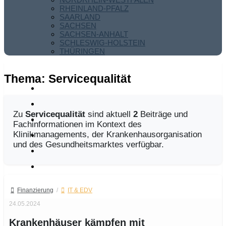
RHEINLAND-PFALZ
SAARLAND
SACHSEN
SACHSEN-ANHALT
SCHLESWIG-HOLSTEIN
THÜRINGEN
Thema:
Servicequalität
Zu
Servicequalität
sind aktuell
2
Beiträge und
Fachinformationen im Kontext des
Klinikmanagements, der Krankenhausorganisation
und des Gesundheitsmarktes verfügbar.
Finanzierung
/
IT & EDV
24.05.2024
Krankenhäuser kämpfen mit