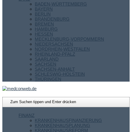
BADEN-WÜRTTEMBERG
BAYERN
BERLIN
BRANDENBURG
BREMEN
HAMBURG
HESSEN
MECKLENBURG-VORPOMMERN
NIEDERSACHSEN
NORDRHEIN-WESTFALEN
RHEINLAND-PFALZ
SAARLAND
SACHSEN
SACHSEN-ANHALT
SCHLESWIG-HOLSTEIN
THÜRINGEN
FINANZ
KRANKENHAUSFINANZIERUNG
KRANKENHAUSPLANUNG
KRANKENHAUSREFORM