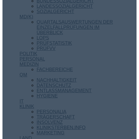
BUNDESSOZIALGERICHT
LANDESSOZIALGERICHT
SOZIALGERICHT
MD(K)
QUARTALSAUSWERTUNGEN DER
EINZELFALLPRÜFUNGEN IM
ÜBERBLICK
LOPS
PRÜFSTATISTIK
PRÜFVV
POLITIK
PERSONAL
MEDIZIN
FACHBEREICHE
QM
NACHHALTIGKEIT
DATENSCHUTZ
ENTLASSMANAGEMENT
HYGIENE
IT
KLINIK
PERSONALIA
TRÄGERSCHAFT
INSOLVENZ
KLINIKSTERBEN.INFO
MARKETING
LAND