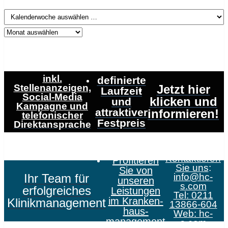
inkl.
definierte
Stellenanzeigen,
Jetzt hier
Laufzeit
Social-Media
klicken und
und
Kampagne und
attraktiver
informieren!
telefonischer
Festpreis
Direktansprache
Kontaktieren
Profitieren
Sie uns
:
Sie von
Ihr Team für
info@hc-
unseren
s.com
erfolgreiches
Leistungen
Tel: 0211
im Kranken­
Klinikmanagement
13866-604
haus­
Web:
hc-
management
s.com