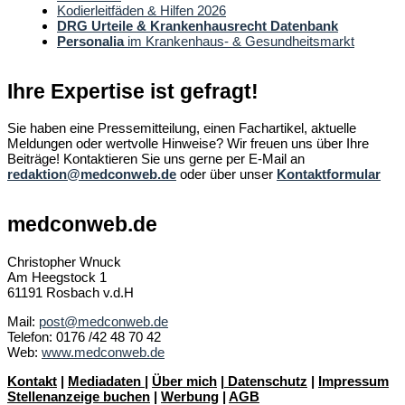
Kodierleitfäden & Hilfen 2026
DRG Urteile & Krankenhausrecht Datenbank
Personalia
im Krankenhaus- & Gesundheitsmarkt
Ihre Expertise ist gefragt!
Sie haben eine Pressemitteilung, einen Fachartikel, aktuelle
Meldungen oder wertvolle Hinweise? Wir freuen uns über Ihre
Beiträge! Kontaktieren Sie uns gerne per E-Mail an
redaktion@medconweb.de
oder über unser
Kontaktformular
medconweb.de
Christopher Wnuck
Am Heegstock 1
61191 Rosbach v.d.H
Mail:
post@medconweb.de
Telefon: 0176 /42 48 70 42
Web:
www.medconweb.de
Kontakt
|
Mediadaten
|
Über mich
|
Datenschutz
|
Impressum
Stellenanzeige buchen
|
Werbung
|
AGB