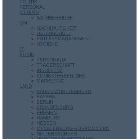
POLITIK
PERSONAL
MEDIZIN
FACHBEREICHE
QM
NACHHALTIGKEIT
DATENSCHUTZ
ENTLASSMANAGEMENT
HYGIENE
IT
KLINIK
PERSONALIA
TRÄGERSCHAFT
INSOLVENZ
KLINIKSTERBEN.INFO
MARKETING
LAND
BADEN-WÜRTTEMBERG
BAYERN
BERLIN
BRANDENBURG
BREMEN
HAMBURG
HESSEN
MECKLENBURG-VORPOMMERN
NIEDERSACHSEN
NORDRHEIN-WESTFALEN