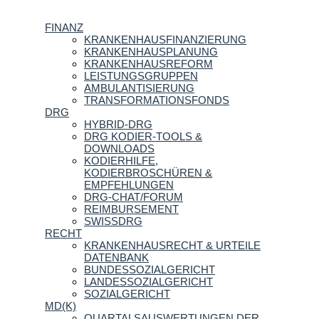
FINANZ
KRANKENHAUSFINANZIERUNG
KRANKENHAUSPLANUNG
KRANKENHAUSREFORM
LEISTUNGSGRUPPEN
AMBULANTISIERUNG
TRANSFORMATIONSFONDS
DRG
HYBRID-DRG
DRG KODIER-TOOLS &
DOWNLOADS
KODIERHILFE,
KODIERBROSCHÜREN &
EMPFEHLUNGEN
DRG-CHAT/FORUM
REIMBURSEMENT
SWISSDRG
RECHT
KRANKENHAUSRECHT & URTEILE
DATENBANK
BUNDESSOZIALGERICHT
LANDESSOZIALGERICHT
SOZIALGERICHT
MD(K)
QUARTALSAUSWERTUNGEN DER