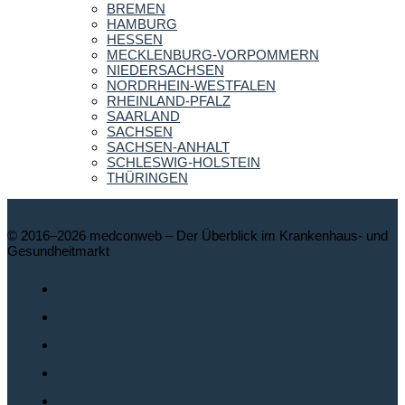
BREMEN
HAMBURG
HESSEN
MECKLENBURG-VORPOMMERN
NIEDERSACHSEN
NORDRHEIN-WESTFALEN
RHEINLAND-PFALZ
SAARLAND
SACHSEN
SACHSEN-ANHALT
SCHLESWIG-HOLSTEIN
THÜRINGEN
© 2016–2026 medconweb – Der Überblick im Krankenhaus- und
Gesundheitmarkt