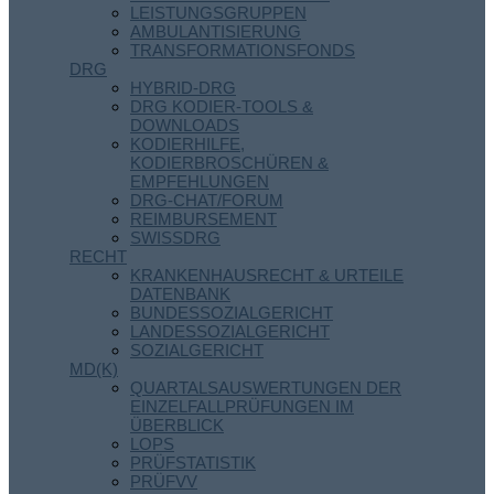
LEISTUNGSGRUPPEN
AMBULANTISIERUNG
TRANSFORMATIONSFONDS
DRG
HYBRID-DRG
DRG KODIER-TOOLS &
DOWNLOADS
KODIERHILFE,
KODIERBROSCHÜREN &
EMPFEHLUNGEN
DRG-CHAT/FORUM
REIMBURSEMENT
SWISSDRG
RECHT
KRANKENHAUSRECHT & URTEILE
DATENBANK
BUNDESSOZIALGERICHT
LANDESSOZIALGERICHT
SOZIALGERICHT
MD(K)
QUARTALSAUSWERTUNGEN DER
EINZELFALLPRÜFUNGEN IM
ÜBERBLICK
LOPS
PRÜFSTATISTIK
PRÜFVV