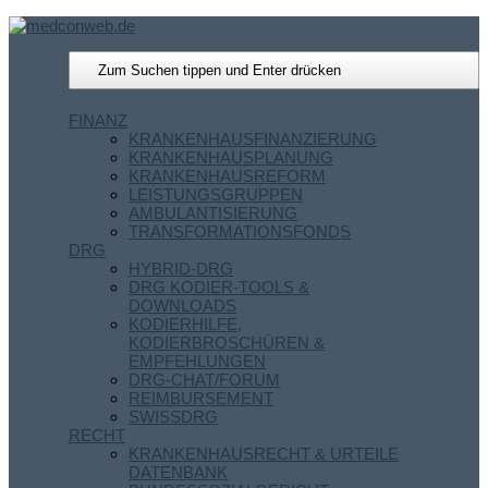
FINANZ
KRANKENHAUSFINANZIERUNG
KRANKENHAUSPLANUNG
KRANKENHAUSREFORM
LEISTUNGSGRUPPEN
AMBULANTISIERUNG
TRANSFORMATIONSFONDS
DRG
HYBRID-DRG
DRG KODIER-TOOLS &
DOWNLOADS
KODIERHILFE,
KODIERBROSCHÜREN &
EMPFEHLUNGEN
DRG-CHAT/FORUM
REIMBURSEMENT
SWISSDRG
RECHT
KRANKENHAUSRECHT & URTEILE
DATENBANK