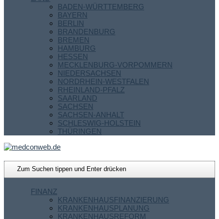
BADEN-WÜRTTEMBERG
BAYERN
BERLIN
BRANDENBURG
BREMEN
HAMBURG
HESSEN
MECKLENBURG-VORPOMMERN
NIEDERSACHSEN
NORDRHEIN-WESTFALEN
RHEINLAND-PFALZ
SAARLAND
SACHSEN
SACHSEN-ANHALT
SCHLESWIG-HOLSTEIN
THÜRINGEN
FINANZ
KRANKENHAUSFINANZIERUNG
KRANKENHAUSPLANUNG
KRANKENHAUSREFORM