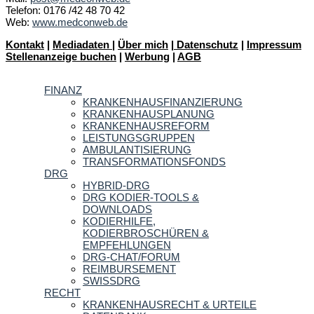
Telefon: 0176 /42 48 70 42
Web:
www.medconweb.de
Kontakt
|
Mediadaten
|
Über mich
|
Datenschutz
|
Impressum
Stellenanzeige buchen
|
Werbung
|
AGB
FINANZ
KRANKENHAUSFINANZIERUNG
KRANKENHAUSPLANUNG
KRANKENHAUSREFORM
LEISTUNGSGRUPPEN
AMBULANTISIERUNG
TRANSFORMATIONSFONDS
DRG
HYBRID-DRG
DRG KODIER-TOOLS &
DOWNLOADS
KODIERHILFE,
KODIERBROSCHÜREN &
EMPFEHLUNGEN
DRG-CHAT/FORUM
REIMBURSEMENT
SWISSDRG
RECHT
KRANKENHAUSRECHT & URTEILE