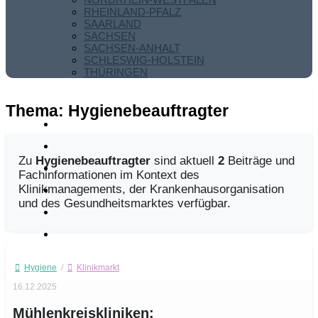
RHEINLAND-PFALZ
SAARLAND
SACHSEN
SACHSEN-ANHALT
SCHLESWIG-HOLSTEIN
THÜRINGEN
Thema:
Hygienebeauftragter
Zu
Hygienebeauftragter
sind aktuell
2
Beiträge und
Fachinformationen im Kontext des
Klinikmanagements, der Krankenhausorganisation
und des Gesundheitsmarktes verfügbar.
Hygiene
/
Klinikmarkt
16.12.2025
Mühlenkreiskliniken: