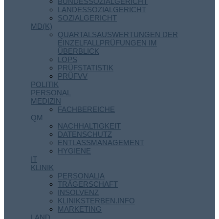
BUNDESSOZIALGERICHT
LANDESSOZIALGERICHT
SOZIALGERICHT
MD(K)
QUARTALSAUSWERTUNGEN DER
EINZELFALLPRÜFUNGEN IM
ÜBERBLICK
LOPS
PRÜFSTATISTIK
PRÜFVV
POLITIK
PERSONAL
MEDIZIN
FACHBEREICHE
QM
NACHHALTIGKEIT
DATENSCHUTZ
ENTLASSMANAGEMENT
HYGIENE
IT
KLINIK
PERSONALIA
TRÄGERSCHAFT
INSOLVENZ
KLINIKSTERBEN.INFO
MARKETING
LAND