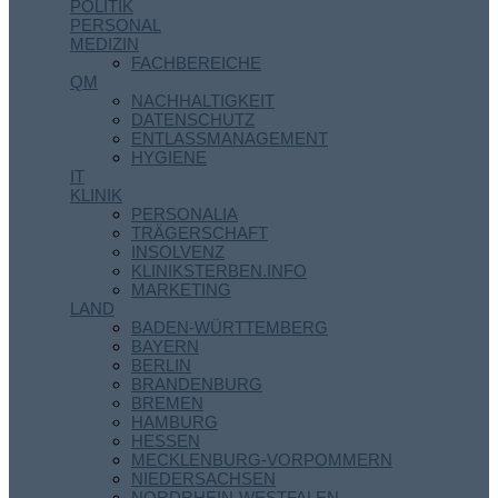
POLITIK
PERSONAL
MEDIZIN
FACHBEREICHE
QM
NACHHALTIGKEIT
DATENSCHUTZ
ENTLASSMANAGEMENT
HYGIENE
IT
KLINIK
PERSONALIA
TRÄGERSCHAFT
INSOLVENZ
KLINIKSTERBEN.INFO
MARKETING
LAND
BADEN-WÜRTTEMBERG
BAYERN
BERLIN
BRANDENBURG
BREMEN
HAMBURG
HESSEN
MECKLENBURG-VORPOMMERN
NIEDERSACHSEN
NORDRHEIN-WESTFALEN