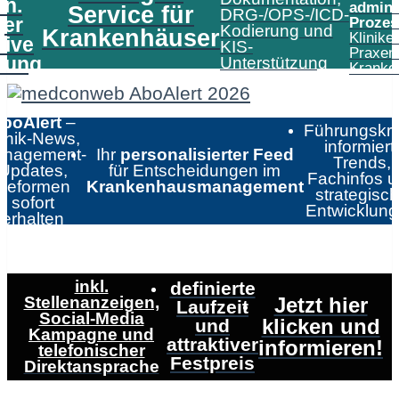
in.
admini
Service für
DRG-/OPS-/ICD-
er
Prozes
Kodierung und
Krankenhäuser
Klinike
tive
KIS-
Praxen
tung
Unterstützung
Kranke
boAlert
–
Führungskrä
linik-News,
informiert:
nagement-
Ihr
personalisierter Feed
Trends,
Updates,
für Entscheidungen im
Fachinfos 
Reformen
Krankenhausmanagement
strategisc
sofort
Entwicklun
erhalten
inkl.
definierte
Stellenanzeigen,
Jetzt hier
Laufzeit
Social-Media
klicken und
und
Kampagne und
attraktiver
informieren!
telefonischer
Festpreis
Direktansprache